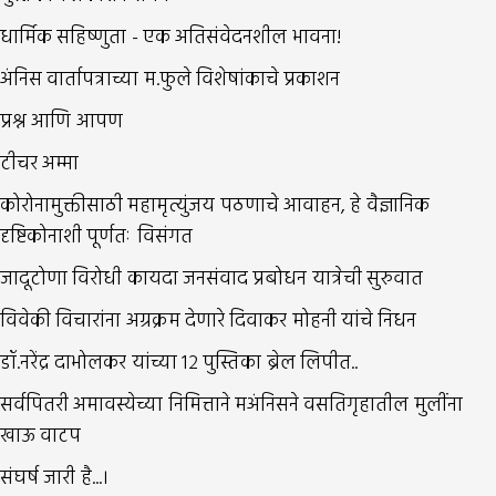
धार्मिक सहिष्णुता - एक अतिसंवेदनशील भावना!
अंनिस वार्तापत्राच्या म.फुले विशेषांकाचे प्रकाशन
प्रश्न आणि आपण
टीचर अम्मा
कोरोनामुक्तीसाठी महामृत्युंजय पठणाचे आवाहन, हे वैज्ञानिक
दृष्टिकोनाशी पूर्णतः विसंगत
जादूटोणा विरोधी कायदा जनसंवाद प्रबोधन यात्रेची सुरुवात
विवेकी विचारांना अग्रक्रम देणारे दिवाकर मोहनी यांचे निधन
डॉ.नरेंद्र दाभोलकर यांच्या १२ पुस्तिका ब्रेल लिपीत..
सर्वपितरी अमावस्येच्या निमित्ताने मअंनिसने वसतिगृहातील मुलींना
खाऊ वाटप
संघर्ष जारी है...।