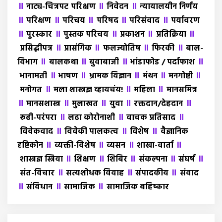
॥
॥
॥
नाट्य-चित्रपट परिक्षण
निवेदन
न्यायालयीन निर्णय
॥
॥
॥
॥
॥
परिक्षण
परिचय
परिषद
परिसंवाद
पर्यावरण
॥
॥
॥
॥
॥
पुरस्कार
पुस्तक परिचय
प्रकाशन
प्रतिक्रिया
॥
॥
॥
॥
प्रसिद्धीपत्र
प्रासंगिक
फलज्योतिष
फिरकी
बाल-
॥
॥
॥
॥
विभाग
बालकथा
बुवाबाजी
भांडाफोड / पर्दाफाश
॥
॥
॥
॥
॥
भानामती
भाषण
भ्रामक विज्ञान
मंथन
मनगोष्टी
॥
॥
॥
मनोगत
मला शास्त्रज्ञ व्हायचंय!
महिला
मानसमित्र
॥
॥
॥
॥
॥
मानसशास्त्र
मुलाखत
युवा
रक्तदान/देहदान
॥
॥
॥
रूढी-परंपरा
लढा कोरोनाशी
वाचक प्रतिसाद
॥
॥
॥
विवेकवाद
विवेकी पालकत्व
विशेष
वैज्ञानिक
॥
॥
॥
॥
दृष्टिकोन
व्यक्ती-विशेष
व्यसन
शाखा-वार्ता
॥
॥
॥
॥
॥
शास्त्रज्ञ स्त्रिया
शिक्षण
शिबिर
संकल्पना
संघर्ष
॥
॥
॥
संत-विचार
सत्यशोधक विवाह
संपादकीय
संवाद
॥
॥
॥
संविधान
सामाजिक
सामाजिक बहिष्कार