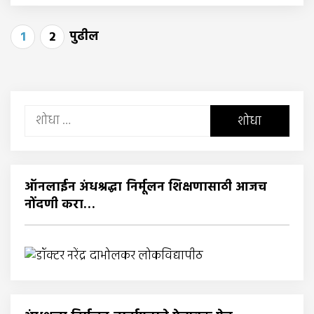
पोस्ट्स
पुढील
1
2
पृष्ठांकन
यांचा
शोध
घ्या
:
ऑनलाईन अंधश्रद्धा निर्मूलन शिक्षणासाठी आजच
नोंदणी करा…