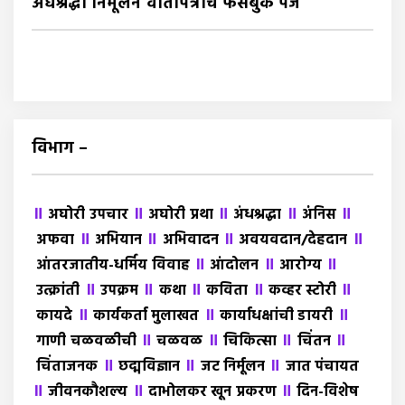
अंधश्रद्धा निर्मूलन वार्तापत्राचे फेसबुक पेज
विभाग –
॥
॥
॥
॥
॥
अघोरी उपचार
अघोरी प्रथा
अंधश्रद्धा
अंंनिस
॥
॥
॥
॥
अफवा
अभियान
अभिवादन
अवयवदान/देहदान
॥
॥
॥
आंतरजातीय-धर्मिय विवाह
आंदोलन
आरोग्य
॥
॥
॥
॥
॥
उत्क्रांती
उपक्रम
कथा
कविता
कव्हर स्टोरी
॥
॥
॥
कायदे
कार्यकर्ता मुलाखत
कार्याधक्षांची डायरी
॥
॥
॥
॥
गाणी चळवळीची
चळवळ
चिकित्सा
चिंतन
॥
॥
॥
चिंताजनक
छद्मविज्ञान
जट निर्मूलन
जात पंचायत
॥
॥
॥
जीवनकौशल्य
दाभोलकर खून प्रकरण
दिन-विशेष