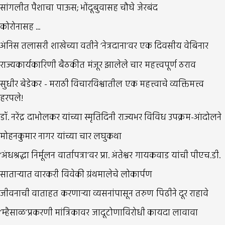
सांगलीत पैशाचा पाऊस; भोंदूबुवासह चौघे जेरबंद
कोरोनासह ...
अंनिस तलासरी शाखेच्या वतीने ‘नेत्रदाना’वर एक दिवसीय वेबिनार
राज्यकार्यकारिणी बैठकीत मंजूर झालेले चार महत्त्वपूर्ण ठराव
सुधीर बेडेकर - मराठी विचारविश्वातील एक महत्त्वाचे व्यक्तिमत्त्व
हरपले!
डॉ. नरेंद्र दाभोलकर यांच्या स्मृतिदिनी राज्यभर विविध उपक्रम-आंदोलने
मोहनकुमार नागर यांच्या चार लघुकथा
‘अंधश्रद्धा निर्मूलन वार्तापत्रा’वर प्रा. अंतेश्वर गायकवाड यांची पीएच.डी.
सातार्‍यात वारकरी विवेकी ग्रंथमालेचे लोकार्पण
जीवनाची वाताहत करणार्‍या व्यसनांपासून तरुण पिढीने दूर राहावे
‘म्हैसाळ’प्रकरणी मांत्रिकावर जादूटोणाविरोधी कायदा लावावा