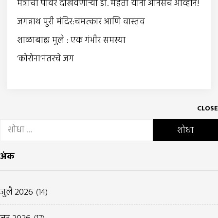
मंत्राची पॉवर दाखवणार्‍या डॉ. मेहता यांना अंनिसचे आव्हान!
जगन्नाथ पुरी मंदिर:चमत्कार आणि वास्तव
शाळाबाह्य मुले : एक गंभीर समस्या
‘कोरोना’नंतरचे जग
CLOSE
यांचा
शोध
घ्या
अंक
:
जुलै 2026
(14)