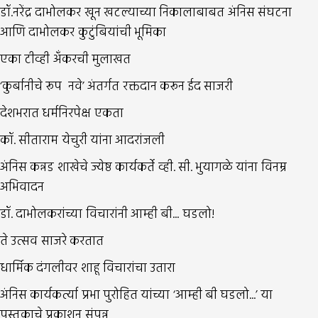
डॉ.नरेंद्र दाभोलकर खून खटल्याच्या निकालाबाबत अंनिस संघटना
आणि दाभोलकर कुटुंबियांची भूमिका
एका टीव्ही अंँकरची मुलाखत
‘कुर्बानीचे रूप नवे’ अंतर्गत रक्तदान करून ईद साजरी
देशभरात धर्मनिरपेक्ष एकता
कॉ. सीताराम येचुरी यांना आदरांजली
अंनिस कन्नड शाखेचे ज्येष्ठ कार्यकर्ते व्ही. सी. भुयागळे यांना विनम्र
अभिवादन
डॉ. दाभोलकरांच्या विचारांनी आम्ही बी... घडलो!
ते उत्सव साजरे करतात
धार्मिक दंगलीवर शाहू विचारांचा उतारा
अंनिस कार्यकर्त्या प्रभा पुरोहित यांच्या ‘आम्ही बी घडलो...’ या
पुस्तकाचे प्रकाशन संपन्न