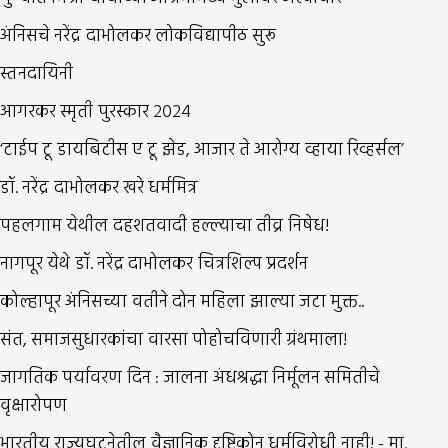
अंनिसचे नरेंद्र दाभोलकर लोकविद्यापीठ सुरू
स्तनदायिनी
आगरकर स्मृती पुरस्कार २०२४
‘टाईप टू डायबिटीस ए टू झेड, आजार ते आरोग्य व्हाया रिव्हर्सल’
डॉ. नरेंद्र दाभोलकर खरे धर्ममित्र
पहलगाम येथील दहशतवादी हल्ल्याचा तीव्र निषेध!
नागपूर येथे डॉ. नरेंद्र दाभोलकर चित्रशिल्प प्रदर्शन
कोल्हापूर अंनिसच्या वतीने दोन महिला झाल्या जटा मुक्त..
संत, समाजसुधारकांचा वारसा पोहोचविणारी ग्रंथमाला!
जागतिक पर्यावरण दिन : जालना अंधश्रद्धा निर्मूलन समितीचे
वृक्षारोपण
भारतीय राज्यघटनेतील वैज्ञानिक दृष्टिकोन धर्मविरोधी नाही! - मा.