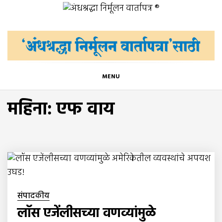
Skip
अंधश्रद्धा निर्मूलन वार्तापत्र ®
to
महाराष्ट्र अंधश्रद्धा निर्मूलन समिती™चे मुखपत्र
content
MENU
महिना:
एफ वाय
संपादकीय
लॉस एजेंलीसच्या वणव्यांमुळे