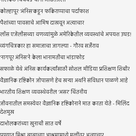
नीलकंठ चिंचवडे यांना आदरांजली
कोल्हापूर ‘अंनिस’कडून फकिराप्पाचा पर्दाफाश
पैशांच्या पावसाचे आमिष दाखवून अत्याचार
लॉस एजेंलीसच्या वणव्यांमुळे अमेरिकेतील व्यवस्थांचे अपयश उघड!
व्यंगचित्रकार हा समाजाचा जागल्या - गौरव सर्जेराव
‘नागपूर अंनिस’ने केला भानामतीचा भांडाफोड
सफाळे येथे अंनिस कार्यकर्त्यांसाठी सोशल मीडिया प्रशिक्षण शिबीर
वैज्ञानिक दृष्टिकोन जोपासणे हेच खर्‍या अर्थाने संविधान पाळणे आहे
भारतीय शिक्षण व्यवस्थेवरील ‘असर’ चिंतनीय
जीवनातील समस्येवर वैज्ञानिक दृष्टिकोनाने मात करता येते - मिलिंद
देशमुख
दाभोलकरांच्या खुनाची सात वर्षे
पुण्यात मिश्रा बाबाच्या आश्रमामध्ये मुलींवर अत्याचार