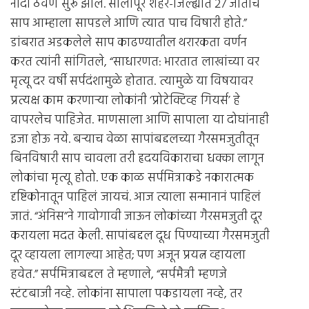
नोंदी ठेवणे सुरू झाले. सोलापूर शहर-जिल्ह्यात 27 जातींचे
साप आम्हाला सापडले आणि त्यात पाच विषारी होते.”
डांबरात अडकलेले साप काढण्यातील थरारकता वर्णन
करत त्यांनी सांगितले, “साधारणत: भारतात लाखांच्या वर
मृत्यू दर वर्षी सर्पदंशामुळे होतात. त्यामुळे या विषयावर
प्रत्यक्ष काम करणार्‍या लोकांनी ‘प्रोटेक्टिव्ह गियर्स’ हे
वापरलेच पाहिजेत. माणसाला आणि सापाला या दोघांनाही
इजा होऊ नये. बर्‍याच वेळा सापांबद्दलच्या गैरसमजुतीतून
बिनविषारी साप चावला तरी हृदयविकाराचा धक्का लागून
लोकांचा मृत्यू होतो. एक काळ सर्पमित्राकडे नकारात्मक
दृष्टिकोनातून पाहिलं जायचं. आज त्याला सन्मानानं पाहिलं
जातं. “अंनिस”ने गावोगावी जाऊन लोकांच्या गैरसमजुती दूर
करायला मदत केली. सापांबद्दल दूध पिण्याच्या गैरसमजुती
दूर व्हायला लागल्या आहेत; पण अजून प्रयत्न व्हायला
हवेत.” सर्पमित्राबद्दल ते म्हणाले, “सर्पमैत्री म्हणजे
स्टंटबाजी नव्हे. लोकांना सापाला पकडायला नव्हे, तर