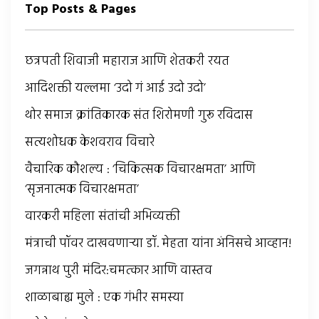
Top Posts & Pages
छत्रपती शिवाजी महाराज आणि शेतकरी रयत
आदिशक्ती यल्लमा ‘उदो गं आई उदो उदो’
थोर समाज क्रांतिकारक संत शिरोमणी गुरू रविदास
सत्यशोधक केशवराव विचारे
वैचारिक कौशल्य : ‘चिकित्सक विचारक्षमता’ आणि
‘सृजनात्मक विचारक्षमता’
वारकरी महिला संतांची अभिव्यक्ती
मंत्राची पॉवर दाखवणार्‍या डॉ. मेहता यांना अंनिसचे आव्हान!
जगन्नाथ पुरी मंदिर:चमत्कार आणि वास्तव
शाळाबाह्य मुले : एक गंभीर समस्या