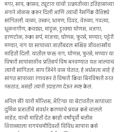
मगर, साप, कासव, ट्यूटारा यांची उत्क्रांतीच्या इतिहासाच्या
अंगाने ओळख करून दिली आणि त्यांची नैसर्गिक वैशिष्ट्ये
सांगितली. वाळा, तस्कर, धामण, दिवड, वेरुळा, गवत्या,
धूळनागीण, कवड्या, मांडूळ, डुरक्या घोणस, अजगर,
हरणटोळ, रुका सर्प, मांजर्‍या, घोणस, फुरसे, मण्यार, पट्टेरी
मण्यार, नाग या सापांच्या जातींबद्दल संक्षिप्त जीवशास्त्रीय
माहिती दिली. यातील फक्त नाग, घोणस, फुरसे, मण्यार या
विषारी सापांसाठीच प्रतिसर्प विष बनवण्यात यश आल्याचं
त्यांनी सांगितलं. साप जिभेने वास घेतात, हे अर्धसत्य आहे हे
सांगत सापांच्या रंगावरून ते विषारी किंवा बिनविषारी ठरत
नसतात, असंही त्यांनी उदाहरण देऊन स्पष्ट केलं.
अनिल खैरे यांनी मॉरिशस, अँटिग्वा या बेटांवरील सापांच्या
दुर्मिळ प्रजातींचे संवर्धन करण्याचे प्रयत्न कसे चालले
आहेत, याची माहिती देत काही वर्षांपूर्वी बत्तीस
शिराळ्याला नागपंचमीदिवशी विविध सापांना कसे