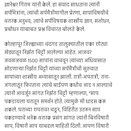
ज्ञानेश्वर गिराम यांनी केले. हा संवाद साधताना त्यांनी
सर्पमित्रांना, त्यांची सर्पमैत्रीमागील प्रेरणा, सापांविषयीचे
थरारक अनुभव, त्यांचे सर्पविषयक शास्त्रीय ज्ञान, संशोधन,
प्रबोधन याबाबत प्रश्न विचारत बोलते केले.
कोल्हापूर जिल्ह्याच्या चंदगड तालुक्यातील एका छोट्या
खेड्यातून निर्झरा चिट्टी आलेल्या आहेत. आजवर
जवळजवळ 1500 सापांना वाचवून त्यांच्या अधिवासात
सोडणार्‍या निर्झरा चिट्टी यांच्या सर्पमैत्रीची सुरुवात
सापांच्या शास्त्रीय अभ्यासातून झाली. रात्री-अपरात्री, राना-
जंगलातून फिरताना त्यांचे बाईपण कधीच आड न आल्याचे
त्यांनी आवर्जून सांगत निर्झरा चिट्टी म्हणाल्या, “साप
पकडायला घरातून समर्थन होते. त्यामुळे मी धाडस करू
शकले. घराच्या छपरावर चढून, विहिरीत उतरून साप
पकडण्याचे अनेक थरारक प्रसंग सांगत त्यांनी बिनविषारी
साप, विषारी साप याबद्दल माहिती दिली. आपण विषारी