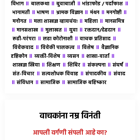
॥
॥
॥
॥
विभाग
बालकथा
बुवाबाजी
भांडाफोड / पर्दाफाश
॥
॥
॥
॥
॥
भानामती
भाषण
भ्रामक विज्ञान
मंथन
मनगोष्टी
॥
॥
॥
मनोगत
मला शास्त्रज्ञ व्हायचंय!
महिला
मानसमित्र
॥
॥
॥
॥
॥
मानसशास्त्र
मुलाखत
युवा
रक्तदान/देहदान
॥
॥
॥
रूढी-परंपरा
लढा कोरोनाशी
वाचक प्रतिसाद
॥
॥
॥
विवेकवाद
विवेकी पालकत्व
विशेष
वैज्ञानिक
॥
॥
॥
॥
दृष्टिकोन
व्यक्ती-विशेष
व्यसन
शाखा-वार्ता
॥
॥
॥
॥
॥
शास्त्रज्ञ स्त्रिया
शिक्षण
शिबिर
संकल्पना
संघर्ष
॥
॥
॥
संत-विचार
सत्यशोधक विवाह
संपादकीय
संवाद
॥
॥
॥
संविधान
सामाजिक
सामाजिक बहिष्कार
वाचकांना नम्र विनंती
आपली वर्गणी संपली आहे
का
?