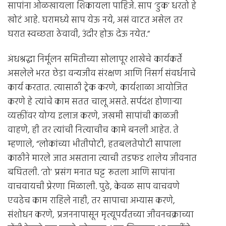
सापांना ओळखायला शिकायला पाहिजे. साप ‘डुक’ धरतो हे
खोटं आहे. घरामध्ये साप येऊ नये, असं वाटत असेल तर
घरात स्वच्छता ठेवावी, उंदीर होऊ देऊ नयेत.”
अंधश्रद्धा निर्मूलन समितीच्या सोलापूर शाखेचे कार्यकर्ते
असलेले भरत छेडा वन्यजीव संरक्षण आणि निसर्ग संवर्धनाचे
कार्य करतात. त्यासाठी ट्रेक करणे, कार्यशाळा आयोजित
करणे हे त्यांचे काम सतत चालू असते. सर्पदंश होणार्‍या
व्यक्तींवर योग्य इलाज करणे, जखमी सापांची काळजी
वाहणे, ही तर त्यांची नित्याचीच कामे बनली आहेत. ते
म्हणाले, “लोकांच्या भीतीपोटी, हतबलतेपोटी सापाला
काठीने मारले जात असताना त्याची तडफड शालेय जीवनात
बघितली. ‘तो’ प्रसंग मनात घट्ट रूतला आणि सापांना
वाचवायची प्रेरणा मिळाली. पुढे, केवळ साप वाचवणे
एवढेच काम राहिले नाही, तर सापाचा अभ्यास करणे,
संशोधन करणे, प्रजननापासून मृत्यूपर्यंतच्या जीवनचक्राच्या