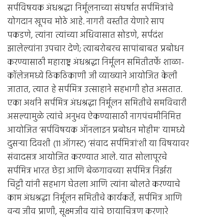
सर्पविषयक अंधश्रद्धा निर्मूलनाच्या संघर्षात सर्पमित्रांचे
योगदान खूपच मोठे आहे. नागरी वस्तीत येणारे साप
पकडणे, त्यांना त्यांच्या अधिवासात सोडणे, सर्पदंश
झालेल्यांना उपचार देणे; त्याबरोबरच सापांबाबत प्रबोधन
करण्यासाठी महाराष्ट्र अंधश्रद्धा निर्मूलन समितीतर्फे शाळा-
कॉलेजमध्ये ठिकठिकाणी जी व्याख्याने आयोजित केली
जातात, त्यात हे सर्पमित्र उत्साहाने सहभागी होत असतात.
एका अर्थाने सर्पमित्र अंधश्रद्धा निर्मूलन समितीचे समविचारी
असल्यामुळे त्यांचे अनुभव ऐकण्यासाठी नागपंचमीनिमित्त
आयोजित ‘सर्पविषयक ऑनलाइन प्रबोधन मोहीम’ यामध्ये
दुसर्‍या दिवशी (11 ऑगस्ट) ‘संवाद सर्पमित्रां’शी या विषयावर
संवादसत्र आयोजित करण्यात आले. यात सोलापूरचे
सर्पमित्र भारत छेडा आणि बेळगावच्या सर्पमित्र निर्झरा
चिट्टी यांनी सहभाग घेतला आणि त्यांना बोलते करण्याचे
काम अंधश्रद्धा निर्मूलन समितीचे कार्यकर्ते, सर्पमित्र आणि
वन्य जीव प्राणी, सूक्ष्मजीव यांचे छायाचित्रण करणारे