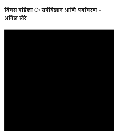
दिवस पहिला ः सर्पविज्ञान आणि पर्यावरण
–
अनिल खैरे