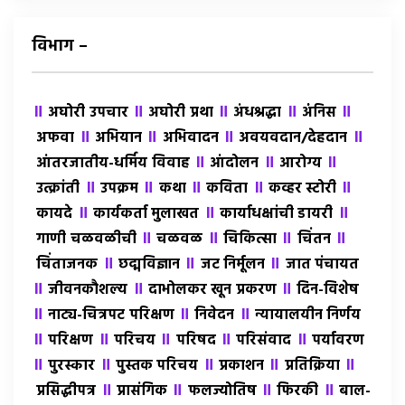
विभाग –
॥
॥
॥
॥
॥
अघोरी उपचार
अघोरी प्रथा
अंधश्रद्धा
अंंनिस
॥
॥
॥
॥
अफवा
अभियान
अभिवादन
अवयवदान/देहदान
॥
॥
॥
आंतरजातीय-धर्मिय विवाह
आंदोलन
आरोग्य
॥
॥
॥
॥
॥
उत्क्रांती
उपक्रम
कथा
कविता
कव्हर स्टोरी
॥
॥
॥
कायदे
कार्यकर्ता मुलाखत
कार्याधक्षांची डायरी
॥
॥
॥
॥
गाणी चळवळीची
चळवळ
चिकित्सा
चिंतन
॥
॥
॥
चिंताजनक
छद्मविज्ञान
जट निर्मूलन
जात पंचायत
॥
॥
॥
जीवनकौशल्य
दाभोलकर खून प्रकरण
दिन-विशेष
॥
॥
॥
नाट्य-चित्रपट परिक्षण
निवेदन
न्यायालयीन निर्णय
॥
॥
॥
॥
॥
परिक्षण
परिचय
परिषद
परिसंवाद
पर्यावरण
॥
॥
॥
॥
॥
पुरस्कार
पुस्तक परिचय
प्रकाशन
प्रतिक्रिया
॥
॥
॥
॥
प्रसिद्धीपत्र
प्रासंगिक
फलज्योतिष
फिरकी
बाल-