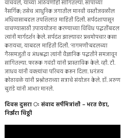
वाचवले, याच्या आठवणीही सांगितल्या. सापांच्या
नैसर्गिक; तसेच आधुनिक जगातील मानवी वस्तीजवळील
अधिवासाबद्दल तपशिलात माहिती दिली. सर्पदंशापासून
वाचण्यासाठी उपाययोजना करण्याच्या विविध पद्धतींबद्दल
त्यांनी मार्गदर्शन केले. सर्पदंश झाल्यावर प्रथमोपचार कसा
करायचा, याबद्दल माहिती दिली. ‘नागमणी’बद्दलच्या
गैरसमजुती व अंधश्रद्धा त्यांनी वैज्ञानिक पद्धतीने समजावून
सांगितल्या. फारूक गवंडी यांनी प्रास्ताविक केले. व्ही. टी.
जाधव यांनी वक्त्यांचा परिचय करून दिला. धनंजय
कोठावळे यांनी प्रश्नोत्तराच्या सत्राचे संयोजन केले. डॉ. अरुण
बुरांडे यांनी आभार मानले.
दिवस दुसरा ः संवाद सर्पमित्रांशी
–
भरत छेडा
,
निर्झरा चिठ्ठी