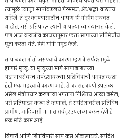
सापांबद्दल फार विकृत माहिती आपल्यापर्यंत येत राहिली.
त्यामुळे त्यातून सापांबद्दलचे गैरसमज, अंधश्रद्धा वाढतच
राहिले. ते दूर करण्यासाठीच आपण ही मोहीम राबवत
आहोत, असे प्रतिपादन त्यांनी आपल्या व्याख्यानात केले.
पण आज वन्यजीव कायद्यानुसार फक्त सापाच्या प्रतिमेचीच
पूजा करता येते, हेही यांनी नमूद केले.
सापांबद्दल भीती असण्याचे कारण म्हणजे सर्पदंशामुळे
होणारे मृत्यू. या मृत्यूच्या मागे सापाबाबतच्या
अज्ञानाबरोबरच सर्पदंशावरच्या प्रतिविषाची अनुपलब्धता
हेही एक महत्त्वाचे कारण आहे. ते जर सहजपणे उपलब्ध
असेल मंत्रोपचार करणार्‍या भगतांना निश्चितच आळा बसेल,
असे प्रतिपादन करून ते म्हणाले, हे सर्पदंशावरील प्रतिविष
ग्रामीण, आदिवासी भागात सर्वदूर उपलब्ध करून देणे हे
एक मोठं काम आहे.
विषारी आणि बिनविषारी साप कसे ओळखायचे, सर्पदंश