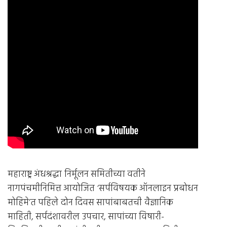
महाराष्ट्र अंधश्रद्धा निर्मूलन समितीच्या वतीने
नागपंचमीनिमित्त आयोजित ‘सर्पविषयक ऑनलाइन प्रबोधन
मोहिमे’त पहिले दोन दिवस सापांबाबतची वैज्ञानिक
माहिती, सर्पदंशावरील उपचार, सापांच्या विषारी-