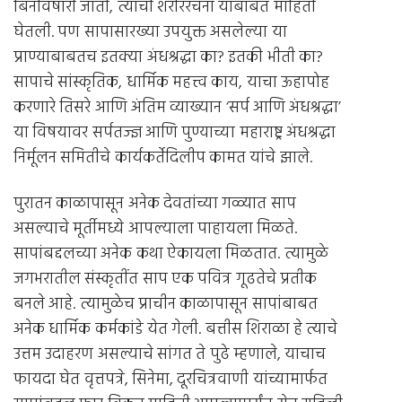
बिनविषारी जाती, त्यांची शरीररचना याबाबत माहिती
घेतली. पण सापासारख्या उपयुक्त असलेल्या या
प्राण्याबाबतच इतक्या अंधश्रद्धा का? इतकी भीती का?
सापाचे सांस्कृतिक, धार्मिक महत्त्व काय, याचा ऊहापोह
करणारे तिसरे आणि अंतिम व्याख्यान ‘सर्प आणि अंधश्रद्धा’
या विषयावर सर्पतज्ज्ञ आणि पुण्याच्या महाराष्ट्र अंधश्रद्धा
निर्मूलन समितीचे कार्यकर्तेदिलीप कामत यांचे झाले.
पुरातन काळापासून अनेक देवतांच्या गळ्यात साप
असल्याचे मूर्तीमध्ये आपल्याला पाहायला मिळते.
सापांबद्दलच्या अनेक कथा ऐकायला मिळतात. त्यामुळे
जगभरातील संस्कृतींत साप एक पवित्र गूढतेचे प्रतीक
बनले आहे. त्यामुळेच प्राचीन काळापासून सापांबाबत
अनेक धार्मिक कर्मकांडे येत गेली. बत्तीस शिराळा हे त्याचे
उत्तम उदाहरण असल्याचे सांगत ते पुढे म्हणाले, याचाच
फायदा घेत वृत्तपत्रे, सिनेमा, दूरचित्रवाणी यांच्यामार्फत