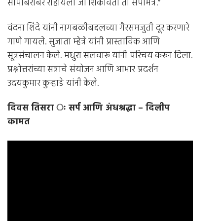
सापाबरोबर राहायला जो शिकवितो तो सर्पमित्र.”
वंदना शिंदे यांनी नागबळीबद्दलच्या गैरसमजुती दूर करणारे
गाणे गायले. सुजाता म्हेत्रे यांनी प्रास्ताविक आणि
सूत्रसंचालन केले. मधुरा सलवारू यांनी परिचय करून दिला.
प्रश्नोत्तरांच्या सत्राचे संयोजन आणि आभार प्रदर्शन
उदयकुमार कुर्‍हाडे यांनी केले.
दिवस तिसरा ः सर्प आणि अंधश्रद्धा
–
दिलीप
कामत