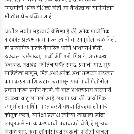
त्यातील ‘रंगधर्मी’ या उच्च पदावर होते. या त्यांच्या
रंगधर्माची अनेक वैशिष्ट्ये होती. या वैशिष्ट्यांचा यानिमित्ताने
मी शोध घेऊ इच्छित आहे.
यातील सर्वांत महत्त्वाचे वैशिष्ट्य हे की, अनेक प्रायोगिक
नाटकांत प्रत्यक्ष काम करून त्यांनी या रंगभूमीला बळ दिले.
ही प्रायोगिक नाटके वैचारिक आणि आशयगर्भ होती.
उद्ध्वस्त धर्मशाळा, गार्बो, अँटिगनी, गिधाडे, आत्मकथा,
किरवन्त, शतखंड, क्षितिजापर्यंत समुद्र, प्रेमाची गोष्ट, सूर्य
पाहिलेला माणूस, मित्र अशी अनेक. अशा तर्‍हेच्या नाटकांत
काम करून आणि खटारा बसमधून गावोगावी मैलोन्मैल
प्रवास करून प्रयोग करणे, ही आज अशक्यप्राय वाटणारी
दंतकथा वाटू लागली आहे. लक्षात घ्या की, प्रायोगिक
रंगभूमीला आर्थिक मदत करणे अथवा तिथल्या लोकांचे
कौतुक करणे, यापेक्षा प्रत्यक्ष त्यांच्या खांद्याला खांदा
लावून असे नाटक करण्याची जबाबदारी घेणे, हे मूल्यच
निराळे आहे. नव्या लोकांसोबत स्वतःची प्रसिद्धी बाजूला