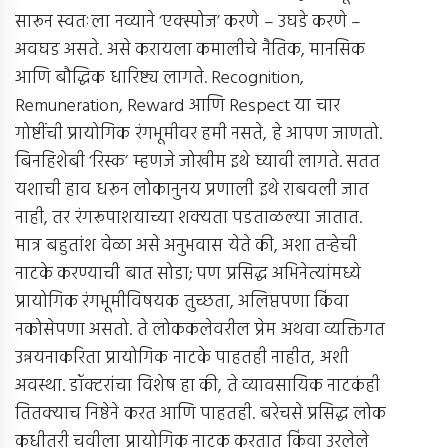
सारून स्वतःला नव्याने ‘एक्स्पोज’ करणे – उघडे करणे –
अवघड असते. असे करायला कमालीचे नैतिक, मानसिक
आणि बौद्धिक धारिष्ट्य लागते. Recognition,
Remuneration, Reward आणि Respect या चार
गोष्टींची प्रायोगिक रंगभूमीवर हमी नसते, हे आपण जाणतो.
बिनहिशेबी ‘रिस्क’ म्हणजे जोखीम इथे घ्यावी लागते. सतत
यशाची हाव धरून लोकानुनय प्रणाली इथे राबवली जात
नाही, तर रंगरूपाशयाच्या शक्यता पडताळल्या जातात.
मात्र बहुतांश वेळा असे अनुभवास येते की, अशा तर्‍हेची
नाटके करण्याची बात सोडा; पण प्रसिद्ध अभिनेत्यांमध्ये
प्रायोगिक रंगभूमीविषयक तुच्छता, अलिप्तपणा किंवा
नकोसेपणा असतो. ते लोककलेवरील प्रेम अथवा व्यक्तिगत
उन्नयनाकरिता प्रायोगिक नाटके पाहतही नाहीत, अशी
अवस्था. डॉक्टरांचा विशेष हा की, ते व्यावसायिक नाटकंही
तितक्याच निष्ठेने करत आणि पाहतही. बरेचसे प्रसिद्ध लोक
कधीतरी चवीला प्रायोगिक नाटक करतात किंवा उरलेले