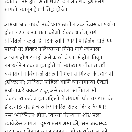
त्यातील मर्म होते. आता शेवटी दोन अतिशय हृद्य प्रसंग
सांगतो. त्यातून हे मर्म सिद्ध होईल.
आमचा ‘बालगंधर्व’ मध्ये ‘आषाढातील एक दिवस’चा प्रयोग
होता. तर अचानक मला कोणी डॉक्टर आलेत, असे
सांगितले. वस्तुतः हे नाटक त्यांनी आधी पाहिलेलं होतं. पण
पाहतो तर डॉक्टर पलिकडच्या विंगेत मागे कोणाला
अडचण होणार नाही, असे काठी घेऊन उभे होते. तिथून
तन्मयतेने नाटक पाहत होते. मी त्यांच्या गाडीचा सारथी
बबनरावांना विचारले तर त्यांनी मला सांगितले की, दादांनी
(डॉक्टरांनी) जाहिरात पाहिली आणि व्यायामाच्या ऐवजी
प्रयोगाकडे चक्कर टाकू, असे त्याला सांगितले. मी
डॉक्टरांच्याकडे पाहत राहिलो. ते संथपणे खोलवर श्वास घेत
होते. नाट्यगृह हाच त्यांच्याकरिता सतत जिवंत ठेवणारा
असा ‘ऑक्सिजन’ होता. त्यांच्या चैतन्याचा शोध मला
त्यावेळेस लागला. दुसरा प्रसंग असा की, ‘समाजस्वास्थ्य’