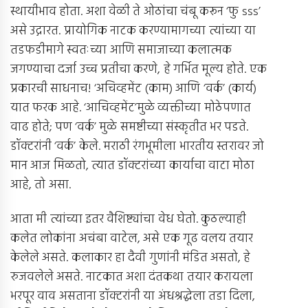
स्थायीभाव होता. अशा वेळी ते ओठांचा चंबू करून ‘फु sss’
असे उद्गारत. प्रायोगिक नाटक करण्यामागच्या त्यांच्या या
तडफडीमागे स्वतःच्या आणि समाजाच्या कलात्मक
जगण्याचा दर्जा उच्च प्रतीचा करणे, हे गर्भित मूल्य होते. एक
प्रकारची साधनाच! ‘अचिव्हमेंट (काम) आणि ‘वर्क’ (कार्य)
यात फरक आहे. ‘आचिव्हमेंट’मुळे व्यक्तीच्या मोठेपणात
वाढ होते; पण ‘वर्क’ मुळे समष्टीच्या संस्कृतीत भर पडते.
डॉक्टरांनी ‘वर्क’ केले. मराठी रंगभूमीला भारतीय स्तरावर जो
मान आज मिळतो, त्यात डॉक्टरांच्या कार्याचा वाटा मोठा
आहे, तो असा.
आता मी त्यांच्या इतर वैशिष्ट्यांचा वेध घेतो. कुठल्याही
कलेत लोकांना अचंबा वाटेल, असे एक गूढ वलय तयार
केलेले असते. कलाकार हा दैवी गुणांनी मंडित असतो, हे
रुजवलेले असते. नाटकात अशा दंतकथा तयार करायला
भरपूर वाव असताना डॉक्टरांनी या अंधश्रद्धेला तडा दिला,