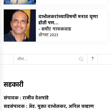
दाभोलकरांच्याविषयी मनात घृणा
होती पण…
-
समीर गायकवाड
ऑगस्ट 2023
यांचा
शोध
घ्या
:
सहकारी
संपादक : राजीव देशपांडे
सहसंपादक : अ‍ॅड. मुक्ता दाभोलकर, अनिल चव्हाण