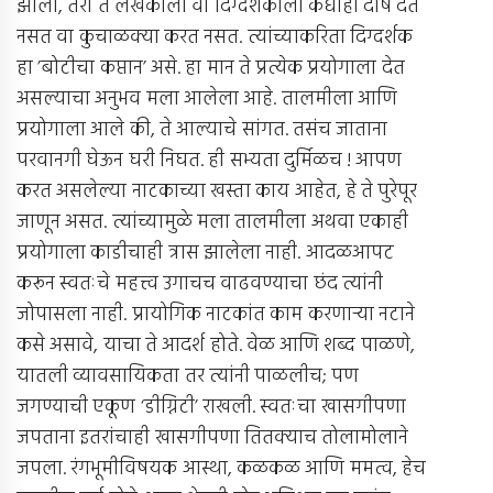
झाली, तरी ते लेखकाला वा दिग्दर्शकाला कधीही दोष देत
नसत वा कुचाळक्या करत नसत. त्यांच्याकरिता दिग्दर्शक
हा ’बोटीचा कप्तान’ असे. हा मान ते प्रत्येक प्रयोगाला देत
असल्याचा अनुभव मला आलेला आहे. तालमीला आणि
प्रयोगाला आले की, ते आल्याचे सांगत. तसंच जाताना
परवानगी घेऊन घरी निघत. ही सभ्यता दुर्मिळच ! आपण
करत असलेल्या नाटकाच्या खस्ता काय आहेत, हे ते पुरेपूर
जाणून असत. त्यांच्यामुळे मला तालमीला अथवा एकाही
प्रयोगाला काडीचाही त्रास झालेला नाही. आदळआपट
करून स्वतःचे महत्त्व उगाचच वाढवण्याचा छंद त्यांनी
जोपासला नाही. प्रायोगिक नाटकांत काम करणार्‍या नटाने
कसे असावे, याचा ते आदर्श होते. वेळ आणि शब्द पाळणे,
यातली व्यावसायिकता तर त्यांनी पाळलीच; पण
जगण्याची एकूण ‘डीग्निटी’ राखली. स्वतःचा खासगीपणा
जपताना इतरांचाही खासगीपणा तितक्याच तोलामोलाने
जपला. रंगभूमीविषयक आस्था, कळकळ आणि ममत्व, हेच