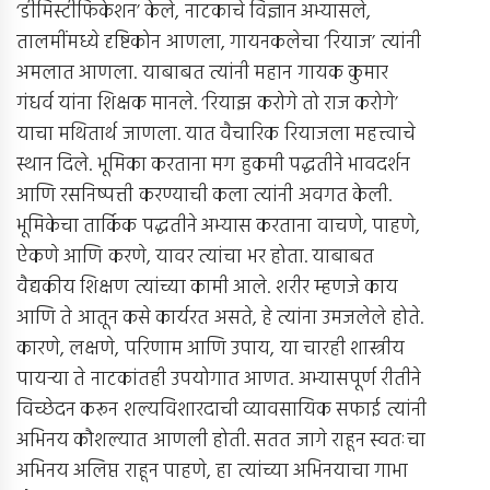
‘डीमिस्टीफिकेशन’ केले, नाटकाचे विज्ञान अभ्यासले,
तालमींमध्ये दृष्टिकोन आणला, गायनकलेचा ‘रियाज’ त्यांनी
अमलात आणला. याबाबत त्यांनी महान गायक कुमार
गंधर्व यांना शिक्षक मानले. ‘रियाझ करोगे तो राज करोगे’
याचा मथितार्थ जाणला. यात वैचारिक रियाजला महत्त्वाचे
स्थान दिले. भूमिका करताना मग हुकमी पद्धतीने भावदर्शन
आणि रसनिष्पत्ती करण्याची कला त्यांनी अवगत केली.
भूमिकेचा तार्किक पद्धतीने अभ्यास करताना वाचणे, पाहणे,
ऐकणे आणि करणे, यावर त्यांचा भर होता. याबाबत
वैद्यकीय शिक्षण त्यांच्या कामी आले. शरीर म्हणजे काय
आणि ते आतून कसे कार्यरत असते, हे त्यांना उमजलेले होते.
कारणे, लक्षणे, परिणाम आणि उपाय, या चारही शास्त्रीय
पायर्‍या ते नाटकांतही उपयोगात आणत. अभ्यासपूर्ण रीतीने
विच्छेदन करून शल्यविशारदाची व्यावसायिक सफाई त्यांनी
अभिनय कौशल्यात आणली होती. सतत जागे राहून स्वतःचा
अभिनय अलिप्त राहून पाहणे, हा त्यांच्या अभिनयाचा गाभा