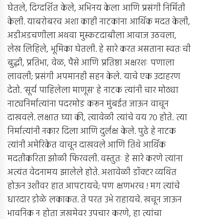
घेतले, दिग्दर्शित केले, अभिनय केला आणि प्रसंगी निर्मिती
केली. याबरोबरच अशा काही नाटकांना आर्थिक मदत केली,
अडीअडचणीला अथवा मुस्कटदाबीला आवाज उठवला,
लेख लिहिले, भूमिका घेतली. हे सारे करत असताना स्वतःची
बुद्धी, प्रतिभा, वेळ, पैसे आणि प्रतिष्ठा अक्षरशः पणाला
लावली; प्रसंगी अपमानही सहन केले. याचे एक उदाहरण
देतो. ‘सूर्य पाहिलेला माणूस’ हे नाटक त्यांनी चार मोठ्या
नाट्यनिर्मात्यांना पदरमोड करून मुंबईत जाऊन वाचून
दाखवले. लक्षात घ्या की, त्यावेळी त्यांचे वय 70 होते. त्या
निर्मात्यांनी नकार दिला आणि दुर्लक्ष केले. पुढे हे नाटक
त्यांनी अमेरिकेत वाचून दाखवले आणि तिथे आर्थिक
मदतीकरिता झोळी फिरवली. वस्तुतः हे सारे करणे त्यांना
अत्यंत वेदनामय झालेले होते. अशावेळी डॉक्टर व्यथित
होऊन उशीवर हात आपटायचे; पण क्षणभरच ! मग त्यांचे
धारदार डोळे लकाकत. ते परत उभे राहायचे. खचून जाऊन
भावनिक न होता जखमेवर उपचार करणे, हा त्यांचा