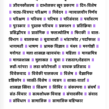
॥
॥
॥
जीवनकौशल्य
दाभोलकर खून प्रकरण
दिन-विशेष
॥
॥
॥
नाट्य-चित्रपट परिक्षण
निवेदन
न्यायालयीन निर्णय
॥
॥
॥
॥
॥
परिक्षण
परिचय
परिषद
परिसंवाद
पर्यावरण
॥
॥
॥
॥
॥
पुरस्कार
पुस्तक परिचय
प्रकाशन
प्रतिक्रिया
॥
॥
॥
॥
प्रसिद्धीपत्र
प्रासंगिक
फलज्योतिष
फिरकी
बाल-
॥
॥
॥
॥
विभाग
बालकथा
बुवाबाजी
भांडाफोड / पर्दाफाश
॥
॥
॥
॥
॥
भानामती
भाषण
भ्रामक विज्ञान
मंथन
मनगोष्टी
॥
॥
॥
मनोगत
मला शास्त्रज्ञ व्हायचंय!
महिला
मानसमित्र
॥
॥
॥
॥
॥
मानसशास्त्र
मुलाखत
युवा
रक्तदान/देहदान
॥
॥
॥
रूढी-परंपरा
लढा कोरोनाशी
वाचक प्रतिसाद
॥
॥
॥
विवेकवाद
विवेकी पालकत्व
विशेष
वैज्ञानिक
॥
॥
॥
॥
दृष्टिकोन
व्यक्ती-विशेष
व्यसन
शाखा-वार्ता
॥
॥
॥
॥
॥
शास्त्रज्ञ स्त्रिया
शिक्षण
शिबिर
संकल्पना
संघर्ष
॥
॥
॥
संत-विचार
सत्यशोधक विवाह
संपादकीय
संवाद
॥
॥
॥
संविधान
सामाजिक
सामाजिक बहिष्कार