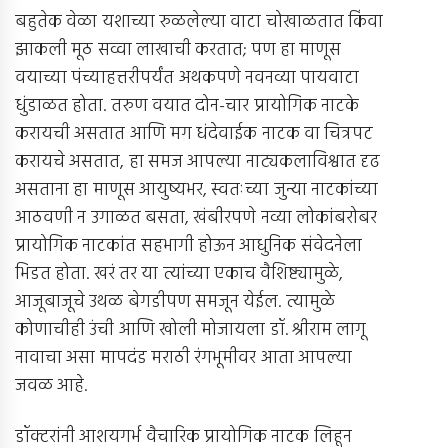
बहुतेक वेळा यशाच्या रुळलेल्या वाटा चोखाळतात किंवा
झाकली मूठ सव्वा लाखाची करतात; पण हा माणूस
वयाच्या पंच्याहत्तरीपर्यंत अथकपणे नवनव्या पायवाटा
धुंडाळत होता. तरुण वयात दोन-चार प्रायोगिक नाटके
करायची असतात आणि मग धंदेवाईक नाटक वा चित्रपट
करायचे असतात, हा समज आपल्या नाट्यकलाविश्वात दृढ
असताना हा माणूस आयुष्यभर, स्वतःच्या जुन्या नाटकांच्या
आठवणी न उगाळत बसता, खंबीरपणे नव्या लोकांबरोबर
प्रायोगिक नाटकांत सहभागी होऊन आधुनिक संवेदनेला
भिडत होता. खरं तर या त्यांच्या एकाच वैशिष्ट्यामुळे,
आजूबाजूचे उथळ बेगडीपण समजून येईल. त्यामुळे
कोणाचीही उंची आणि खोली मोजायला डॉ. श्रीराम लागू
नावाचा असा मापदंड मराठी रंगभूमीवर आता आपल्या
जवळ आहे.
डॉक्टरांनी आशयगर्भ वैचारिक प्रायोगिक नाटक लिहून