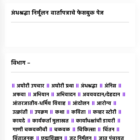
अंधश्रद्धा निर्मूलन वार्तापत्राचे फेसबुक पेज
विभाग –
॥
॥
॥
॥
॥
अघोरी उपचार
अघोरी प्रथा
अंधश्रद्धा
अंंनिस
॥
॥
॥
॥
अफवा
अभियान
अभिवादन
अवयवदान/देहदान
॥
॥
॥
आंतरजातीय-धर्मिय विवाह
आंदोलन
आरोग्य
॥
॥
॥
॥
॥
उत्क्रांती
उपक्रम
कथा
कविता
कव्हर स्टोरी
॥
॥
॥
कायदे
कार्यकर्ता मुलाखत
कार्याधक्षांची डायरी
॥
॥
॥
॥
गाणी चळवळीची
चळवळ
चिकित्सा
चिंतन
॥
॥
॥
चिंताजनक
छद्मविज्ञान
जट निर्मूलन
जात पंचायत