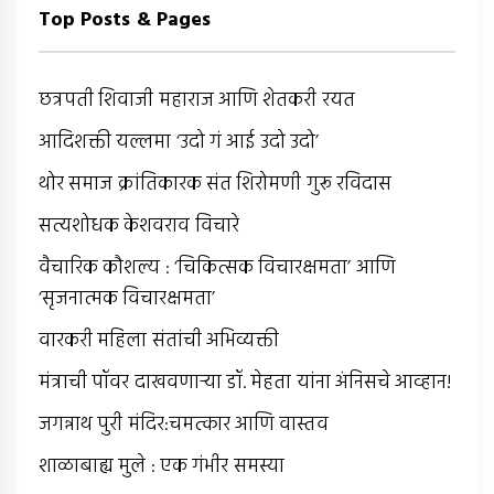
Top Posts & Pages
छत्रपती शिवाजी महाराज आणि शेतकरी रयत
आदिशक्ती यल्लमा ‘उदो गं आई उदो उदो’
थोर समाज क्रांतिकारक संत शिरोमणी गुरू रविदास
सत्यशोधक केशवराव विचारे
वैचारिक कौशल्य : ‘चिकित्सक विचारक्षमता’ आणि
‘सृजनात्मक विचारक्षमता’
वारकरी महिला संतांची अभिव्यक्ती
मंत्राची पॉवर दाखवणार्‍या डॉ. मेहता यांना अंनिसचे आव्हान!
जगन्नाथ पुरी मंदिर:चमत्कार आणि वास्तव
शाळाबाह्य मुले : एक गंभीर समस्या