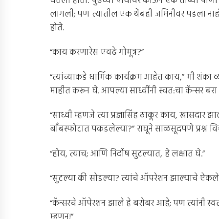
घेतली होती. पुढच्या पायावर काऊने एक तांब्या पाणी
लागली; पण त्यातील एक थेंबही जमिनीवर पडला नाही!
होते.
“काय करणारेस एवढे गोमूत्र?”
“त्यांच्याकडे धार्मिक कार्यक्रम आहेत काय,” मी शंका 
माहीत करून घे. आपल्या साध्वींनी स्वत:चा कॅन्सर बरा 
“साध्वी म्हणजे त्या प्रज्ञासिंह ठाकूर काय, खासदार झ
बाँबस्फोटात पकडलेल्या?” राघूने साळसूदपणे प्रश्न व
“होय, त्याच; आणि निर्दोष सुटल्यात, हे लक्षात घे.”
“सुटल्या की सोडल्या? त्यांचे ऑपरेशन झाल्याचे ऐकले,
“कॅन्सरचे ऑपेरशन झाले हे बरोबर आहे; पण त्यांनी स
म्हणून!”