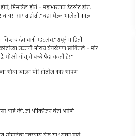
न होतं, मिसाईल होतं – महाभारतात इंटरनेट होतं.
च असं सांगत होती,” चहा घेऊन आलेली काऊ
णि विप्लव देव यांनी म्हटलंय.” राघूने माहिती
कोर्टाच्या जज्जनी मोराचे वेगळेपण सांगितले – मोर
 मोरनी आँसू से बच्चे पैदा करती है! ”
 किंवा आंबा खाऊन पोरं होतील का? आपण
शू असा आहे की, जो ऑक्सिजन घेतो आणि
त गोमातेचा उच्छवास घेऊ या.” राघूने मार्ग