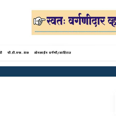
®
ची
पी.डी.एफ. अंक
ऑनलाईन वर्गणी/जाहिरात