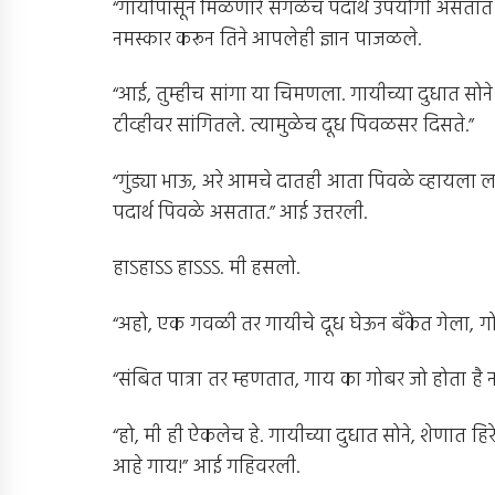
“गायीपासून मिळणारे सगळेच पदार्थ उपयोगी असतात 
नमस्कार करून तिने आपलेही ज्ञान पाजळले.
“आई, तुम्हीच सांगा या चिमणला. गायीच्या दुधात सोन
टीव्हीवर सांगितले. त्यामुळेच दूध पिवळसर दिसते.”
“गुंड्या भाऊ, अरे आमचे दातही आता पिवळे व्हायला 
पदार्थ पिवळे असतात.” आई उत्तरली.
हाऽहाऽऽ हाऽऽऽ. मी हसलो.
“अहो, एक गवळी तर गायीचे दूध घेऊन बँकेत गेला, गो
“संबित पात्रा तर म्हणतात, गाय का गोबर जो होता है ना
“हो, मी ही ऐकलेच हे. गायीच्या दुधात सोने, शेणात हिर
आहे गाय!” आई गहिवरली.