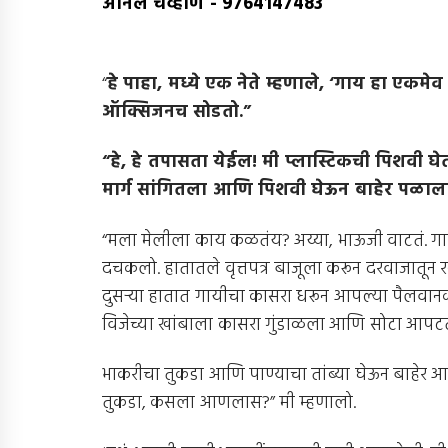
अनिल चव्हाण
-
9764147483
“
हे पाहा
,
मध्ये एक नेते म्हणाले
, ‘
गाय हा एकमेव
ऑक्सिजनच सोडतो
.”
“
हे
,
हे तपासता येईल
!
मी प्लास्टिकची पिशवी घे
मार्ग सांगितला आणि पिशवी घेऊन बाहेर पळाल
“मला मेलीला काय कळतंय? अय्या, भाऊजी वाटतं. गाय घे
दचकलो. हातातले वृत्तपत्र बाजूला करून दरवाजातून
दुसर्‍या हातात गायीचा कासरा धरून आपल्या पैलवानकी 
विजेच्या खांबाला कासरा गुंडाळला आणि सोटा आप
भाकरीचा तुकडा आणि पाण्याचा तांब्या घेऊन बाहेर
तुकडा, कसला आणलास?” मी म्हणालो.