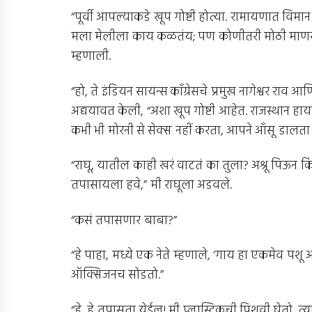
“पूर्वी आपल्याकडे खूप गोष्टी होत्या. रामायणात विमा
मला मेलीला काय कळतंय; पण कोणीतरी मोठी माणसं
म्हणाली.
“हो, ते इंडियन सायन्स काँग्रेसचे प्रमुख नागेश्वर राव आ
अद्ययावत केली, “अशा खूप गोष्टी आहेत. राजस्थान हाय
कभी भी मोरनी से सेक्स नहीं करता, आपने आँसू डालता है,
“राघू, यातील काही खरं वाटतं का तुला? अश्रू पिऊन
तपासायला हवे,” मी राघूला अडवले.
“कसं तपासणार बाबा?”
“हे पाहा, मध्ये एक नेते म्हणाले, ‘गाय हा एकमेव प
ऑक्सिजनच सोडतो.”
“हे, हे तपासता येईल! मी प्लास्टिकची पिशवी घेतो, त्या