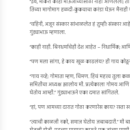
“इथंं, भाकरी काही भाऊजींच्यासाठी नाही आणलेली; ती 
तिच्या मागोमाग हळदी-कुंकवाचा करंडा घेऊन मैनाही ग
“वहिनी, अजून संस्कार सांभाळलेत हं तुम्ही! संस्कार 
गुंड्याभाऊ म्हणाला.
“काही नाही. बिनधर्माचेही देश आहेत – निधार्मिक; आणि ते
“पण मला सांगा, हे काय खूळ काढलंय? ही गाय को
“गाय नव्हे; गोमाता म्हण, चिमण. हिचं महत्त्व तुला 
समितीचा अध्यक्ष झालोय मी. प्रत्येकाला गोमय आणि
घेतोय आम्ही.” गुंड्याभाऊने एका दमात सांगितले.
“हां, पण आमच्या दारात गोठा करणारेस काय? रस्ता 
“त्याची काळजी नको, समाज घेतोय जबाबदारी.” मी बाह