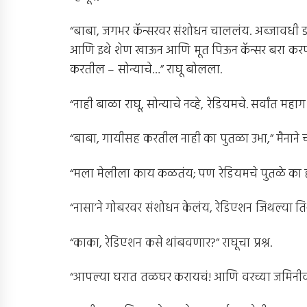
“बाबा, जगभर कॅन्सरवर संशोधन चाललंय. अब्जावधी ड
आणि इथे शेण खाऊन आणि मूत पिऊन कॅन्सर बरा करणार्‍
करतील – सोन्याचे…” राघू बोलला.
“नाही बाळा राघू, सोन्याचे नव्हे, रेडियमचे. सर्वांत मह
“बाबा, गायीसह करतील नाही का पुतळा उभा,” मैनाने च
“मला मेलीला काय कळतंय; पण रेडियमचे पुतळे का हो
“नासा’ने गोबरवर संशोधन केलंय, रेडिएशन जिथल्या तिथ
“काका, रेडिएशन कसे थांबवणार?” राघूचा प्रश्न.
“आपल्या घरात तळघर करायचं! आणि वरच्या जमिनीवर 