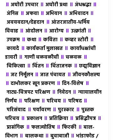
॥
॥
॥
॥
अघोरी उपचार
अघोरी प्रथा
अंधश्रद्धा
॥
॥
॥
॥
अंंनिस
अफवा
अभियान
अभिवादन
॥
अवयवदान/देहदान
आंतरजातीय-धर्मिय
॥
॥
॥
॥
विवाह
आंदोलन
आरोग्य
उत्क्रांती
॥
॥
॥
॥
उपक्रम
कथा
कविता
कव्हर स्टोरी
॥
॥
कायदे
कार्यकर्ता मुलाखत
कार्याधक्षांची
॥
॥
॥
डायरी
गाणी चळवळीची
चळवळ
॥
॥
॥
चिकित्सा
चिंतन
चिंताजनक
छद्मविज्ञान
॥
॥
॥
जट निर्मूलन
जात पंचायत
जीवनकौशल्य
॥
॥
॥
दाभोलकर खून प्रकरण
दिन-विशेष
॥
॥
नाट्य-चित्रपट परिक्षण
निवेदन
न्यायालयीन
॥
॥
॥
॥
निर्णय
परिक्षण
परिचय
परिषद
॥
॥
॥
परिसंवाद
पर्यावरण
पुरस्कार
पुस्तक
॥
॥
॥
॥
परिचय
प्रकाशन
प्रतिक्रिया
प्रसिद्धीपत्र
॥
॥
॥
प्रासंगिक
फलज्योतिष
फिरकी
बाल-
॥
॥
॥
विभाग
बालकथा
बुवाबाजी
भांडाफोड /