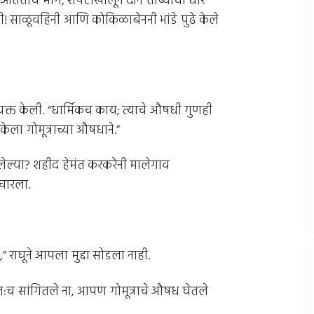
 ओतताच मागे, शेपटीखालून दोन तांब्यांची धार
 साळूवहिनी आणि कोकिळाबेननी भांडे पुढे केले
व्यक्त केली. “धार्मिकच काय; त्याचे औषधी गुणही
केला गोमूत्राच्या औषधाने.”
ालेल्या? शहीद हेमंत करकरेंनी मालेगाव
िचारला.
” राघूने आपला मुद्दा सोडला नाही.
्वत:च सांगितले ना, आपण गोमूत्राचे औषध घेतले