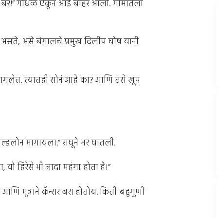
बरं!” गोंधळ ऐकून आई बाहेर आली. गोमातेला
े असते, असे बंगालचे प्रमुख दिलीप घोष यानी
लागलेत. त्यातही सोनं आहे का? आणि तसे खूप
ल्डलोन मागायला.” राघूने भर घातली.
, वो हिरेसे भी जादा महंगा होता है।”
े आणि मूत्राने कॅन्सर बरा होतोय. किती बहुगुणी