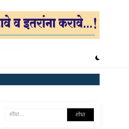
यांचा
शोध
घ्या