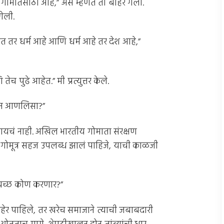
गोमातेसाठी आहे,” असे म्हणत ती बाहेर गेली.
ेली.
आहेत तर धर्म आहे आणि धर्म आहे तर देश आहे,”
च पुढे आहेत.” मी प्रत्युत्तर केले.
ठून आणलिसा?”
कळायचं नाही. अखिल भारतीय गोमाता संरक्षण
 गोमूत्र सहज उपलब्ध झालं पाहिजे, याची काळजी
स्वच्छ कोण करणार?”
ेर पाहिले, तर खरेच समाजाने त्याची जबाबदारी