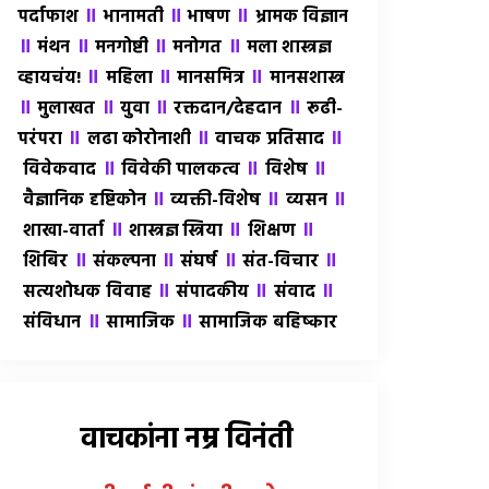
॥
॥
॥
पर्दाफाश
भानामती
भाषण
भ्रामक विज्ञान
॥
॥
॥
॥
मंथन
मनगोष्टी
मनोगत
मला शास्त्रज्ञ
॥
॥
॥
व्हायचंय!
महिला
मानसमित्र
मानसशास्त्र
॥
॥
॥
॥
मुलाखत
युवा
रक्तदान/देहदान
रूढी-
॥
॥
॥
परंपरा
लढा कोरोनाशी
वाचक प्रतिसाद
॥
॥
॥
विवेकवाद
विवेकी पालकत्व
विशेष
॥
॥
॥
वैज्ञानिक दृष्टिकोन
व्यक्ती-विशेष
व्यसन
॥
॥
॥
शाखा-वार्ता
शास्त्रज्ञ स्त्रिया
शिक्षण
॥
॥
॥
॥
शिबिर
संकल्पना
संघर्ष
संत-विचार
॥
॥
॥
सत्यशोधक विवाह
संपादकीय
संवाद
॥
॥
संविधान
सामाजिक
सामाजिक बहिष्कार
वाचकांना नम्र विनंती