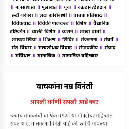
॥
॥
॥
॥
॥
मानसशास्त्र
मुलाखत
युवा
रक्तदान/देहदान
॥
॥
॥
रूढी-परंपरा
लढा कोरोनाशी
वाचक प्रतिसाद
॥
॥
॥
विवेकवाद
विवेकी पालकत्व
विशेष
वैज्ञानिक
॥
॥
॥
॥
दृष्टिकोन
व्यक्ती-विशेष
व्यसन
शाखा-वार्ता
॥
॥
॥
॥
॥
शास्त्रज्ञ स्त्रिया
शिक्षण
शिबिर
संकल्पना
संघर्ष
॥
॥
॥
संत-विचार
सत्यशोधक विवाह
संपादकीय
संवाद
॥
॥
॥
संविधान
सामाजिक
सामाजिक बहिष्कार
वाचकांना नम्र विनंती
आपली वर्गणी संपली आहे
का
?
बर्‍याच वाचकांची वार्षिक वर्गणी या ऑक्टोबर महिन्यात
संपत आहे. वाचकांना विनंती आहे की, त्यांनी आपल्या