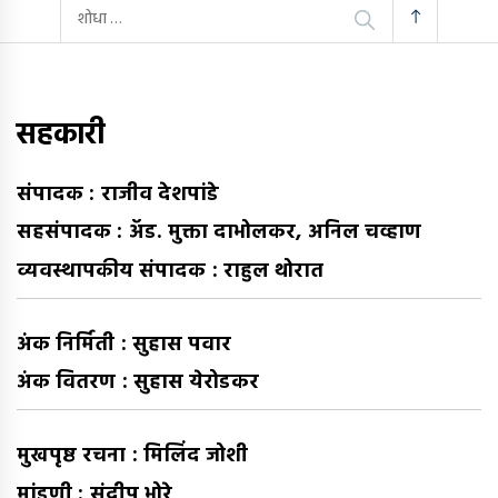
यांचा
शोध
घ्या
:
सहकारी
संपादक : राजीव देशपांडे
सहसंपादक : अ‍ॅड. मुक्ता दाभोलकर, अनिल चव्हाण
व्यवस्थापकीय संपादक : राहुल थोरात
अंक निर्मिती : सुहास पवार
अंक वितरण : सुहास येरोडकर
मुखपृष्ठ रचना : मिलिंद जोशी
मांडणी : संदीप भोरे