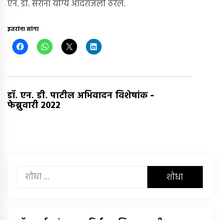
एन. डी. सरांना योग्य आदरांजली ठरेल.
इतरांना सांगा
-
डॉ. एन. डी. पाटील अभिवादन विशेषांक
फेब्रुवारी 2022
यांचा
शोध
घ्या
: