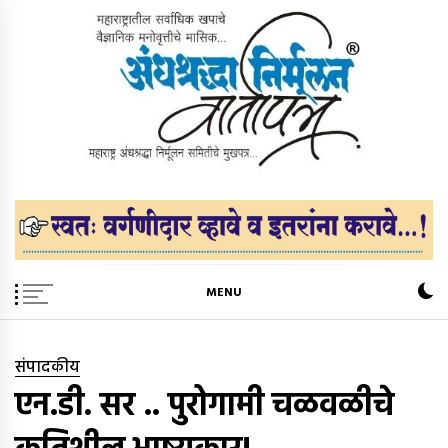
Skip
to
content
अंधश्रद्धा निर्मूलन वार्तापत्र ®
महाराष्ट्र अंधश्रद्धा निर्मूलन समिती™चे मुखपत्र
MENU
संपादकीय
एन.डी. सर .. पुरोगामी चळवळीचे