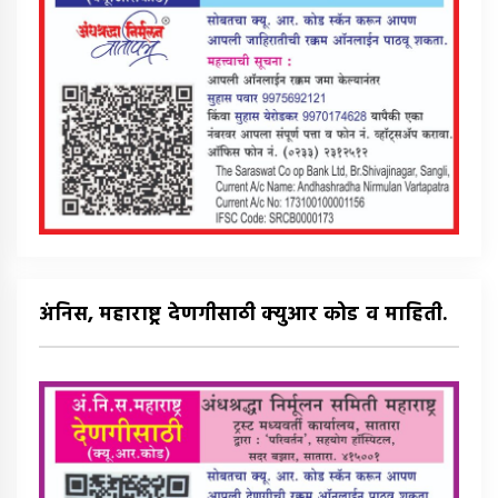
अंनिस, महाराष्ट्र देणगीसाठी क्युआर कोड व माहिती.