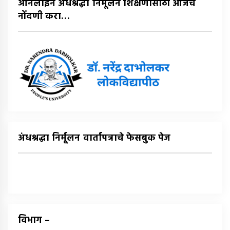
ऑनलाईन अंधश्रद्धा निर्मूलन शिक्षणासाठी आजच
नोंदणी करा…
अंधश्रद्धा निर्मूलन वार्तापत्राचे फेसबुक पेज
विभाग –