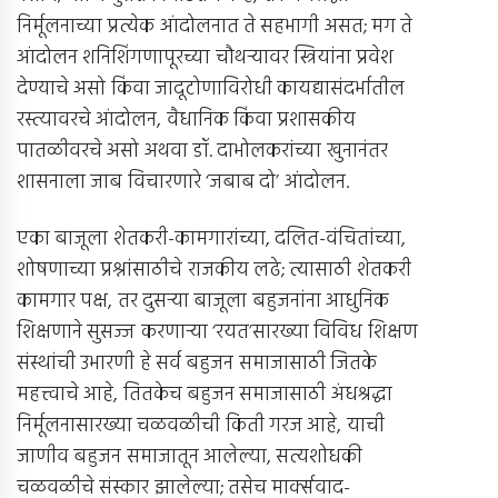
निर्मूलनाच्या प्रत्येक आंदोलनात ते सहभागी असत; मग ते
आंदोलन शनिशिंगणापूरच्या चौथर्‍यावर स्त्रियांना प्रवेश
देण्याचे असो किंवा जादूटोणाविरोधी कायद्यासंदर्भातील
रस्त्यावरचे आंदोलन, वैधानिक किंवा प्रशासकीय
पातळीवरचे असो अथवा डॉ. दाभोलकरांच्या खुनानंतर
शासनाला जाब विचारणारे ‘जबाब दो’ आंदोलन.
एका बाजूला शेतकरी-कामगारांच्या, दलित-वंचितांच्या,
शोषणाच्या प्रश्नांसाठीचे राजकीय लढे; त्यासाठी शेतकरी
कामगार पक्ष, तर दुसर्‍या बाजूला बहुजनांना आधुनिक
शिक्षणाने सुसज्ज करणार्‍या ‘रयत’सारख्या विविध शिक्षण
संस्थांची उभारणी हे सर्व बहुजन समाजासाठी जितके
महत्त्वाचे आहे, तितकेच बहुजन समाजासाठी अंधश्रद्धा
निर्मूलनासारख्या चळवळीची किती गरज आहे, याची
जाणीव बहुजन समाजातून आलेल्या, सत्यशोधकी
चळवळीचे संस्कार झालेल्या; तसेच मार्क्सवाद-