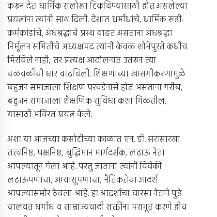
करून देत धार्मिक सलोखा टिकविण्यासाठी होत असलेल्या
प्रयत्नांना त्यांनी साथ दिली. देशात धर्मांधांचे, धार्मिक रूढी-
कर्मकांडांचे, अंधश्रद्धांचे प्रस्थ वाढत असताना अंधश्रद्धा
निर्मूलन समितीचे अध्यक्षपद त्यांनी केवळ शोभेपुरते कधीच
मिरविले नाही, तर प्रत्यक्ष आंदोलनात उतरून त्या
चळवळीची धार वाढविली. शिक्षणाच्या खासगीकरणामुळे
बहुजन समाजाला शिक्षण परवडेनासे होत असताना गरीब,
बहुजन समाजाला शैक्षणिक सुविधा कशा मिळतील,
यासाठी अविरत प्रयत्न केले.
अशा या आजच्या कसोटीच्या काळात एन. डी. सरांसारखा
तत्त्वनिष्ठ, पक्षनिष्ठ, बुद्धिमान मार्गदर्शक, लढाऊ नेता
आपल्यातून गेला आहे. परंतु जाताना त्यांनी विवेकी
लढाऊपणाचा, अभ्यासूपणाचा, नैतिकतेचा आदर्श
आपल्यासमोर ठेवला आहे. हा आदर्शांचा वारसा नेटाने पुढे
चालवत धर्मांध व साम्राज्यवादी शक्तींना पराभूत करणे हीच