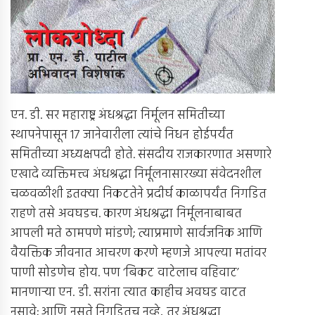
एन. डी. सर महाराष्ट्र अंधश्रद्धा निर्मूलन समितीच्या
स्थापनेपासून 17 जानेवारीला त्यांचे निधन होईपर्यंत
समितीच्या अध्यक्षपदी होते. संसदीय राजकारणात असणारे
एखादे व्यक्तिमत्त्व अंधश्रद्धा निर्मूलनासारख्या संवेदनशील
चळवळीशी इतक्या निकटतेने प्रदीर्घ काळापर्यंत निगडित
राहणे तसे अवघडच. कारण अंधश्रद्धा निर्मूलनाबाबत
आपली मते ठामपणे मांडणे; त्याप्रमाणे सार्वजनिक आणि
वैयक्तिक जीवनात आचरण करणे म्हणजे आपल्या मतांवर
पाणी सोडणेच होय. पण ‘बिकट वाटेलाच वहिवाट’
मानणार्‍या एन. डी. सरांना त्यात काहीच अवघड वाटत
नसावे; आणि नुसते निगडितच नव्हे, तर अंधश्रद्धा