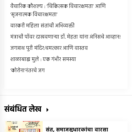
वैचारिक कौशल्य : ‘चिकित्सक विचारक्षमता’ आणि
‘सृजनात्मक विचारक्षमता’
वारकरी महिला संतांची अभिव्यक्ती
मंत्राची पॉवर दाखवणार्‍या डॉ. मेहता यांना अंनिसचे आव्हान!
जगन्नाथ पुरी मंदिर:चमत्कार आणि वास्तव
शाळाबाह्य मुले : एक गंभीर समस्या
‘कोरोना’नंतरचे जग
संबंधित लेख
संत, समाजसुधारकांचा वारसा