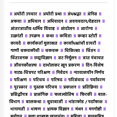
॥
॥
॥
॥
॥
अघोरी उपचार
अघोरी प्रथा
अंधश्रद्धा
अंंनिस
॥
॥
॥
॥
अफवा
अभियान
अभिवादन
अवयवदान/देहदान
॥
॥
॥
आंतरजातीय-धर्मिय विवाह
आंदोलन
आरोग्य
॥
॥
॥
॥
॥
उत्क्रांती
उपक्रम
कथा
कविता
कव्हर स्टोरी
॥
॥
॥
कायदे
कार्यकर्ता मुलाखत
कार्याधक्षांची डायरी
॥
॥
॥
॥
गाणी चळवळीची
चळवळ
चिकित्सा
चिंतन
॥
॥
॥
चिंताजनक
छद्मविज्ञान
जट निर्मूलन
जात पंचायत
॥
॥
॥
जीवनकौशल्य
दाभोलकर खून प्रकरण
दिन-विशेष
॥
॥
॥
नाट्य-चित्रपट परिक्षण
निवेदन
न्यायालयीन निर्णय
॥
॥
॥
॥
॥
परिक्षण
परिचय
परिषद
परिसंवाद
पर्यावरण
॥
॥
॥
॥
॥
पुरस्कार
पुस्तक परिचय
प्रकाशन
प्रतिक्रिया
॥
॥
॥
॥
प्रसिद्धीपत्र
प्रासंगिक
फलज्योतिष
फिरकी
बाल-
॥
॥
॥
॥
विभाग
बालकथा
बुवाबाजी
भांडाफोड / पर्दाफाश
॥
॥
॥
॥
॥
भानामती
भाषण
भ्रामक विज्ञान
मंथन
मनगोष्टी
॥
॥
॥
मनोगत
मला शास्त्रज्ञ व्हायचंय!
महिला
मानसमित्र