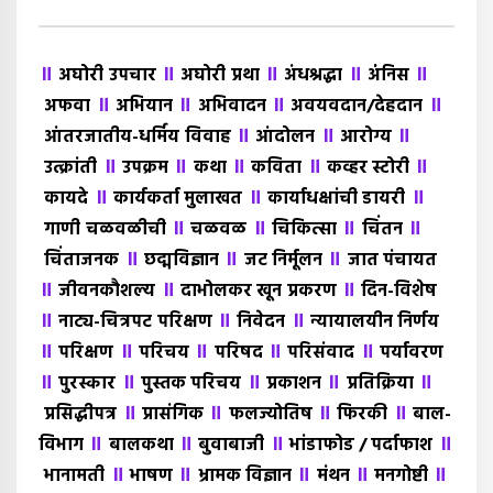
॥
॥
॥
॥
॥
अघोरी उपचार
अघोरी प्रथा
अंधश्रद्धा
अंंनिस
॥
॥
॥
॥
अफवा
अभियान
अभिवादन
अवयवदान/देहदान
॥
॥
॥
आंतरजातीय-धर्मिय विवाह
आंदोलन
आरोग्य
॥
॥
॥
॥
॥
उत्क्रांती
उपक्रम
कथा
कविता
कव्हर स्टोरी
॥
॥
॥
कायदे
कार्यकर्ता मुलाखत
कार्याधक्षांची डायरी
॥
॥
॥
॥
गाणी चळवळीची
चळवळ
चिकित्सा
चिंतन
॥
॥
॥
चिंताजनक
छद्मविज्ञान
जट निर्मूलन
जात पंचायत
॥
॥
॥
जीवनकौशल्य
दाभोलकर खून प्रकरण
दिन-विशेष
॥
॥
॥
नाट्य-चित्रपट परिक्षण
निवेदन
न्यायालयीन निर्णय
॥
॥
॥
॥
॥
परिक्षण
परिचय
परिषद
परिसंवाद
पर्यावरण
॥
॥
॥
॥
॥
पुरस्कार
पुस्तक परिचय
प्रकाशन
प्रतिक्रिया
॥
॥
॥
॥
प्रसिद्धीपत्र
प्रासंगिक
फलज्योतिष
फिरकी
बाल-
॥
॥
॥
॥
विभाग
बालकथा
बुवाबाजी
भांडाफोड / पर्दाफाश
॥
॥
॥
॥
॥
भानामती
भाषण
भ्रामक विज्ञान
मंथन
मनगोष्टी