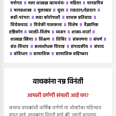
॥
॥
॥
मनोगत
मला शास्त्रज्ञ व्हायचंय!
महिला
मानसमित्र
॥
॥
॥
॥
॥
मानसशास्त्र
मुलाखत
युवा
रक्तदान/देहदान
॥
॥
॥
रूढी-परंपरा
लढा कोरोनाशी
वाचक प्रतिसाद
॥
॥
॥
विवेकवाद
विवेकी पालकत्व
विशेष
वैज्ञानिक
॥
॥
॥
॥
दृष्टिकोन
व्यक्ती-विशेष
व्यसन
शाखा-वार्ता
॥
॥
॥
॥
॥
शास्त्रज्ञ स्त्रिया
शिक्षण
शिबिर
संकल्पना
संघर्ष
॥
॥
॥
संत-विचार
सत्यशोधक विवाह
संपादकीय
संवाद
॥
॥
॥
संविधान
सामाजिक
सामाजिक बहिष्कार
वाचकांना नम्र विनंती
आपली वर्गणी संपली आहे
का
?
बर्‍याच वाचकांची वार्षिक वर्गणी या ऑक्टोबर महिन्यात
संपत आहे. वाचकांना विनंती आहे की, त्यांनी आपल्या