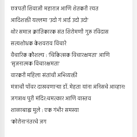
छत्रपती शिवाजी महाराज आणि शेतकरी रयत
आदिशक्ती यल्लमा ‘उदो गं आई उदो उदो’
थोर समाज क्रांतिकारक संत शिरोमणी गुरू रविदास
सत्यशोधक केशवराव विचारे
वैचारिक कौशल्य : ‘चिकित्सक विचारक्षमता’ आणि
‘सृजनात्मक विचारक्षमता’
वारकरी महिला संतांची अभिव्यक्ती
मंत्राची पॉवर दाखवणार्‍या डॉ. मेहता यांना अंनिसचे आव्हान!
जगन्नाथ पुरी मंदिर:चमत्कार आणि वास्तव
शाळाबाह्य मुले : एक गंभीर समस्या
‘कोरोना’नंतरचे जग