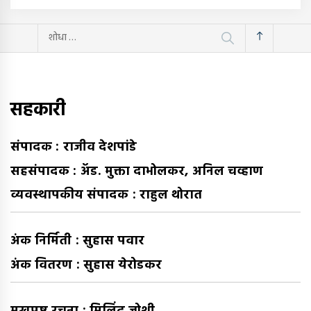
यांचा
शोध
घ्या
:
सहकारी
संपादक : राजीव देशपांडे
सहसंपादक : अ‍ॅड. मुक्ता दाभोलकर, अनिल चव्हाण
व्यवस्थापकीय संपादक : राहुल थोरात
अंक निर्मिती : सुहास पवार
अंक वितरण : सुहास येरोडकर