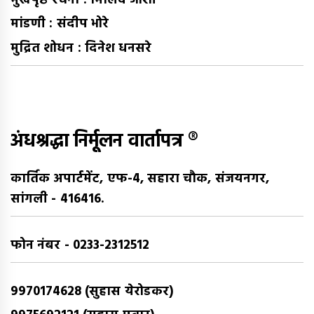
मुखपृष्ठ रचना : मिलिंद जोशी
मांडणी : संदीप भोरे
मुद्रित शोधन : दिनेश धनसरे
अंधश्रद्धा निर्मूलन वार्तापत्र ®
कार्तिक अपार्टमेंट, एफ-4, सहारा चौक, संजयनगर,
सांगली - 416416.
फोन नंबर - 0233-2312512
9970174628 (सुहास येरोडकर)