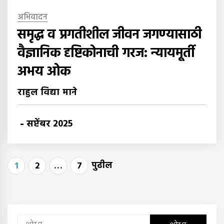
अभिवादन
समृद्ध व प्रगतीशील जीवन जगण्यासाठी
वैज्ञानिक दृष्टिकोनाची गरज: न्यायमूर्ती
अभय ओक
राहुल विद्या माने
-
सप्टेंबर 2025
पोस्ट्स
पुढील
1
2
…
7
पृष्ठांकन
यांचा