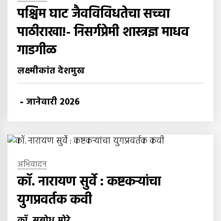
पश्चिम घाट जैवविविधतेचा सच्चा
पाठीराखा!- निसर्गप्रेमी शास्त्रज्ञ माधव
गाडगीळ
लक्ष्मीकांत देशमुख
-
जानेवारी 2026
अभिवादन
कॉ. नारायण सुर्वे : कष्टकऱ्यांचा
युगप्रवर्तक कवी
कॉ. सुबोध मोरे