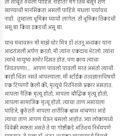
तो शाबूत ठेवला पाहिजे. नाहीतर मग तिथे बसून शेण
खाण्याची मानसिकता असली पाहिजे. मधला पर्यायच
नाही. तुम्हाला भूमिका घ्यावी लागेल. ती भूमिका तिकडची
असू द्या किंवा इकडची असू द्या.
याच मंचावरून मी माझे थोर मित्र डॉ शंतनू अभ्यंकर यांना
आदरांजली अर्पण करतो. मी त्यांना एकदाच भेटलो. त्यांना
त्यांचे आयुष्य समोर दिसत होतं. पण काय त्यांचा
जिवंतपणा!… आपण पावलो पावली मरत असतो त्याची
काही चिंता नसते आपल्याला. मी स्टॉईक तत्वज्ञानाविषयी
एक टिप्पणी केली की, मृत्यूचे निरनिराळे प्रकार असतात.
आपला नैतिक मृत्यू होतो, आपला बौद्धिक मृत्यू होतो,
आपला सामाजिक मृत्यू होतो. त्याचा ताण असायला
पाहिजे, कुठेतरी आपला शारीरिक श्वास थांबणार आहे
त्याचा ताण आपण घेऊन बसलो आहोत. ज्या लोकांमध्ये
विवेकी स्पष्टता असते ते या गोष्टींकडे अतिशय निर्भयपणे