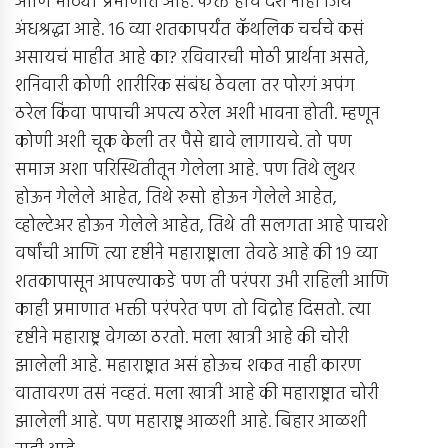
आणि मोठ्या प्रमाणात आहे. फक्त हाच देश नाही जिथे
अंधश्रद्धा आहे. १६ व्या शतकापर्यंत कॅथलिक चर्चचे कसं
असायचं माहीत आहे का? रविवारची मोठी प्रार्थना असते,
शनिवारी कोणी शारीरिक संबंध ठेवला तर पोरगं अपंग
ठरेल किंवा पापाची अपत्य ठरेल अशी भावना होती. म्हणून
कोणी अशी चूक केली तर पैसे द्यावे लागायचे. तो पण
समाज अशा परिस्थितीतून गेलेला आहे. पण तिथे लुथर
होऊन गेलेले आहेत, तिथे रुसो होऊन गेलेले आहेत,
व्होल्टेअर होऊन गेलेले आहेत, तिथे ती सलगता आहे पाचशे
वर्षांची आणि त्या दृष्टीने महाराष्ट्राला तेवढे आहे की १९ व्या
शतकापासून आपल्याकडे पण ती परंपरा उभी राहिली आणि
काही प्रमाणात भक्ती परंपरेत पण तो विद्रोह दिसतो. त्या
दृष्टीने महाराष्ट्र वेगळा ठरतो. मला खात्री आहे की चोरी
झालेली आहे. महाराष्ट्रात असं होऊच शकत नाही कारण
वातावरण तसं नव्हतं. मला खात्री आहे की महाराष्ट्रात चोरी
झालेली आहे. पण महाराष्ट्र आळशी आहे. बिहार आळशी