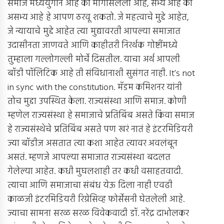
समाज मध्ययुगीन आहे की मागासलेला आहे, सभ्य आहे की
असभ्य आहे हे आपण ठरवू शकतो. जे महत्वाचे मुद्दे आहेत,
जे न्यायाचे मुद्दे आहेत त्या मुद्यावरती आपल्या समाजात
उदासीनता जाणवते आणि काहीतरी निरर्थक गोष्टींमध्ये
तुम्हाला गल्लोगल्ली मोर्चे दिसतील. याचा अर्थ आपली
बॉडी पॉलिटिक आहे ती संविधानाशी सुसंगत नाही. It’s not
in sync with the constitution. मॅडम कमिशनर यांनी
तोच मुद्दा उपस्थित केला. राज्यसंस्था आणि समाज. कोणी
म्हणेल राज्यसंस्था हे समाजाचे प्रतिबिंब असते किंवा समाज
हे राज्यसंस्थेचे प्रतिबिंब असते पण खरं नातं हे इंटरमिडियरी
ज्या बॉडीज असतात त्या कशा आहेत त्यावर अवलंबून
असतं. म्हणजे आपल्या समाजात राज्यसंस्था बदलत
गेलेल्या आहेत. कधी मुघलशाही तर कधी वसाहतवादी.
त्याचा आणि समाजाचा संबंध येऊ दिला नाही एवढी
काळजी इंटरमिडियरी रिग्रेसिव्ह फोर्सेसनी घेतलेली आहे.
ज्याचा सामना सरळ सरळ विवेकवादी डॉ. नरेंद्र दाभोलकर