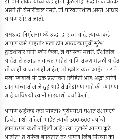
डॉ. दाभोलकर यांच्याकडे होती. कुठलीही सैद्धांतिक बैठक
असते ती वेसारींळल नसते, ती परिवर्तनशील असते. आधार
आपण शोधत जातो.
अंधश्रद्धा निर्मूलनामध्ये श्रद्धा हा शब्द आहे. त्याच्याकडे
आपण कसे पाहतो? मला दोन आठवड्यापूर्वी सुरेश
द्वादशीवार यांनी फोन केला, जे वयस्कर सत्तरी, ऐंशीतील
आहेत. ते तत्वज्ञान वाचत आहेत आणि तरुण मंडळी आहेत
ती काही वाचत नाही आहेत, ती स्क्रोल करत आहेत. तर ते
मला म्हणाले मी एक प्रस्तावना लिहितो आहे. श्रद्धा आणि
ज्ञान यांच्यातील जे द्वंद्वं आहे ते क्रीडांगण आहे की रणांगण
आहे याविषयी त्यांनी माझ्याशी चर्चा केली.
आपण श्रद्धेकडे कसे पाहतो? युरोपमध्ये पश्चात देशामध्ये
डिबेट कशी राहिली आहे? त्यांची ५००-६०० वर्षांची
ज्ञानपरंपरा कशी राहिली आहे? त्या तुलनेने आपण कुठे
आहोत? ते राफेल बनवतात तर आपण लिंबू मिरच्या का