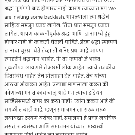
पुढे जाऊ देत नाही. बेसिक ज्ञान व्यवहारात ती बाधा ठरते.
श्रद्धा पूर्णपणे बाद होणारच नाही कारण त्याच्यात मग We
are inviting some backlash. आपल्याला त्या श्रद्धेचं
साहित्य समजून घ्यावं लागेल. तिचा प्रांत समजून घ्यावा
लागेल. आपण काळजीपूर्वक श्रद्धा आणि ज्ञानामध्ये द्वंद्वं
होणार नाही ही काळजी घेतली पाहिजे. जेव्हा श्रद्धा स्पष्टपणे
ज्ञानाचा बुरखा घेते तेव्हा ती अनिष्ट प्रथा आहे. आपण
त्यादृष्टीने श्रद्धावान आहोत. मी तर म्हणतो जे आहेत
तुळशीपत्र लावणारे ते अधर्मी लोक आहेत. ज्यांचे राजकीय
हितसंबंध आहेत तेच प्रोत्साहन देत आहेत. तेच यांच्या
आरत्या ओवाळत आहेत. एखाद्या माणसाला कळत की
कोणाच्या मनात काय चालू आहे मग त्याचा इंडियन
सर्व्हिसेसमध्ये वापर का करत नाही? त्यांना कळत आहे की
सगळी लबाडी आहे. म्हणून समाजमनाला सरळ सरळ
जबाबदार ठरवणं बरोबर नाही. समाजमन हे प्रचंड लवचिक
असतं. राज्यसंस्था आणि समाजमन यांच्यात मध्यस्थी