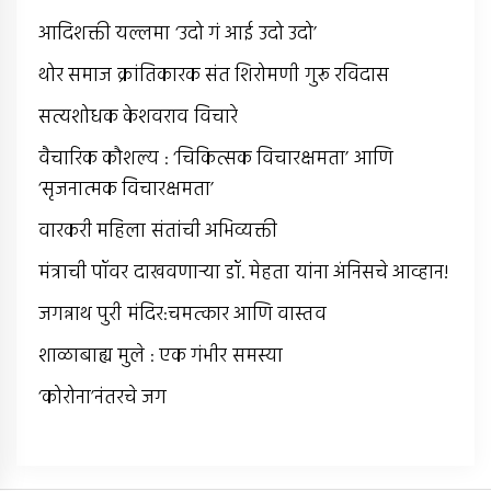
आदिशक्ती यल्लमा ‘उदो गं आई उदो उदो’
थोर समाज क्रांतिकारक संत शिरोमणी गुरू रविदास
सत्यशोधक केशवराव विचारे
वैचारिक कौशल्य : ‘चिकित्सक विचारक्षमता’ आणि
‘सृजनात्मक विचारक्षमता’
वारकरी महिला संतांची अभिव्यक्ती
मंत्राची पॉवर दाखवणार्‍या डॉ. मेहता यांना अंनिसचे आव्हान!
जगन्नाथ पुरी मंदिर:चमत्कार आणि वास्तव
शाळाबाह्य मुले : एक गंभीर समस्या
‘कोरोना’नंतरचे जग