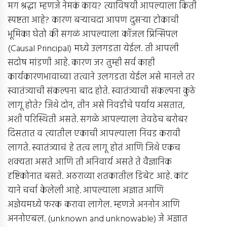
मग श्रद्धा म्हणजे नेमकं काय? त्याविषयी आपल्याला किती
स्पष्टता आहे? कारण बर्‍याचदा आपण दुसर्‍या टोकाची
भूमिका घेतो की सगळं आपल्याला कॉजल प्रिन्सिपल
(Causal Principal) मध्ये उलगडता येईल. ती आपली
सदोष मांडणी आहे. कारण जर तुम्ही सर्व काही
कार्यकारणभावाच्या तत्वाने उलगडता येईल असे मानले तर
स्वातंत्र्याची संकल्पना बाद होते. स्वातंत्र्याची संकल्पना कुठे
लागू होते? जिथे दोन, तीन असे निवडीचे पर्याय असतात,
अशी परिस्थिती असते. सगळे आपल्याला तेवढेच बरोबर
दिसतात व त्यातील एकाची आपल्याला निवड करावी
लागते. स्वातंत्र्याचं हे तत्व लागू होतं आणि जिथे एकच
शक्यता असते आणि ती अनिवार्य असते ते वैज्ञानिक
दृष्टिकोनात बसते. अठराव्या शतकातील डिबेट आहे. कांट
याने चर्चा केलेली आहे. आपल्याला अज्ञात आणि
अज्ञेयमध्ये फरक करावा लागेल. म्हणजे अननोन आणि
अननोएबल. (unknown and unknowable) जे अज्ञात