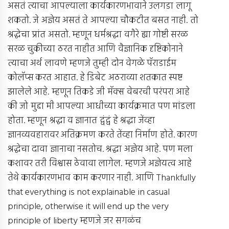
असतं त्याचा आपल्याला कार्यकारणभावाने उलगडा लागू
शकतो. जे अज्ञेय असतं ते आपल्या चौकटीत बसत नाही. तो
श्रद्धेचा प्रांत असतो. म्हणून धर्मश्रद्धा वगैरे ह्या गोष्टी सरळ
सरळ चुकीच्या ठरत नाहीत आणि वैज्ञानिक दृष्टिकोनाने
त्याचा अर्थ लावणे म्हणजे तुम्ही दोन वेगळे पॅराडाईम
कोलॅप्स करत आहात. हे डिबेट अठराव्या शतकात स्पष्ट
झालेले आहे. म्हणून तिकडे जी मॅक्स वेबरची परंपरा आहे
की जो मुद्दा मी आपल्या आधीच्या कार्यक्रमात पण मांडला
होता. म्हणून श्रद्धा व ज्ञानात द्वंद्वं हे श्रद्धा जेंव्हा
ज्ञानव्यवहारावर अतिक्रमण करते तेंव्हा निर्माण होते. कारण
श्रद्धेचा दावा ज्ञानाचा नसतोच. श्रद्धा अज्ञेय आहे. पण मला
कशावर तरी विश्वास ठेवावा लागेल. म्हणजे अज्ञेयत्व आहे
तेथे कार्यकारणभाव काम करणार नाही. आणि Thankfully
that everything is not explainable in casual
principle, otherwise it will end up the very
principle of liberty म्हणजे जर सगळंच