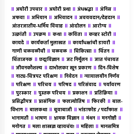
॥
॥
॥
॥
॥
अघोरी उपचार
अघोरी प्रथा
अंधश्रद्धा
अंंनिस
॥
॥
॥
॥
अफवा
अभियान
अभिवादन
अवयवदान/देहदान
॥
॥
॥
आंतरजातीय-धर्मिय विवाह
आंदोलन
आरोग्य
॥
॥
॥
॥
॥
उत्क्रांती
उपक्रम
कथा
कविता
कव्हर स्टोरी
॥
॥
॥
कायदे
कार्यकर्ता मुलाखत
कार्याधक्षांची डायरी
॥
॥
॥
॥
गाणी चळवळीची
चळवळ
चिकित्सा
चिंतन
॥
॥
॥
चिंताजनक
छद्मविज्ञान
जट निर्मूलन
जात पंचायत
॥
॥
॥
जीवनकौशल्य
दाभोलकर खून प्रकरण
दिन-विशेष
॥
॥
॥
नाट्य-चित्रपट परिक्षण
निवेदन
न्यायालयीन निर्णय
॥
॥
॥
॥
॥
परिक्षण
परिचय
परिषद
परिसंवाद
पर्यावरण
॥
॥
॥
॥
॥
पुरस्कार
पुस्तक परिचय
प्रकाशन
प्रतिक्रिया
॥
॥
॥
॥
प्रसिद्धीपत्र
प्रासंगिक
फलज्योतिष
फिरकी
बाल-
॥
॥
॥
॥
विभाग
बालकथा
बुवाबाजी
भांडाफोड / पर्दाफाश
॥
॥
॥
॥
॥
भानामती
भाषण
भ्रामक विज्ञान
मंथन
मनगोष्टी
॥
॥
॥
मनोगत
मला शास्त्रज्ञ व्हायचंय!
महिला
मानसमित्र