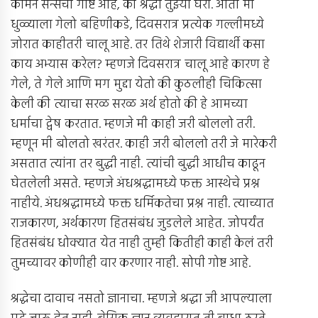
कॉमन सेन्सची गोष्ट आहे, की श्रद्धा तुझ्या घरी. आता मी
धुळ्याला गेलो बहिणीकडे, दिवसरात्र प्रत्येक गल्लीमध्ये
जोरात काहीतरी चालू आहे. तर तिथे शेजारी विद्यार्थी कसा
काय अभ्यास करेल? म्हणजे दिवसरात्र चालू आहे कारण हे
गेले, ते गेले आणि मग मुद्दा येतो की कुठलीही चिकित्सा
केली की त्याचा सरळ सरळ अर्थ होतो की हे आमच्या
धर्माचा द्वेष करतात. म्हणजे मी काही जरी बोललो तरी.
म्हणून मी बोलतो खरंतर. काही जरी बोललो तरी जे मारेकरी
असतात त्यांना तर बुद्धी नाही. त्यांची बुद्धी आधीच काढून
घेतलेली असते. म्हणजे अंधश्रद्धामध्ये फक्त आस्थेचे प्रश्न
नाहीये. अंधश्रद्धामध्ये फक्त धर्मिकतेचा प्रश्न नाही. त्याच्यात
राजकारण, अर्थकारण हितसंबंध जुडलेले आहेत. जोपर्यंत
हितसंबंध धोक्यात येत नाही तुम्ही कितीही काही केलं तरी
तुमच्यावर कोणीही वार करणार नाही. सोपी गोष्ट आहे.
श्रद्धेचा दावाच नसतो ज्ञानाचा. म्हणजे श्रद्धा जी आपल्याला