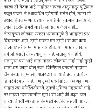
पाहतात. ते मला डॉ. शंतनू अभ्यंकर यांच्यामध्ये दिसले.
कारण ती बैठक आहे. नाहीतर आपला थातुरमातुर बुद्धिवाद
गळून पडतो. जे तथाकथित पुरोगामी सत्तेत होते, त्यांना मी
तथाकथितच म्हणतो. त्यांनी अपरिमित नुकसान केलं आहे.
त्यांनी इंटरमिडिअरी बॉडीजला सक्षम केलं नाही…
जेएनयूच्या लोकांना स्पष्टता असल्यामुळे ते आम्हाला प्रश्न
विचारतात. अहो, तुम्ही मास्तर मग तुम्ही असं कसं काय
बोलता? अरे आम्ही मास्तर आहोत.. पण मास्तर लोकांचा
धर्म जो असतो तो सत्यानुनय आहे, सत्तानुनय नाहीये.
सत्तानुनय पण आहे आता मास्तर लोकांचा. नाही नाही तुम्ही
आता असं काही बोलू नका, प्रिन्सिपल बनवतो तुम्हाला,
डीन बनवतो तुम्हाला, गाजर दाखवण्याचे प्रकार प्रत्येक
डिपार्टमेंटमध्ये आहे. पण तुम्ही एक सिटिजन म्हणून पण
आहात त्या परिस्थितीमध्ये. तुमची भूमिका महत्वाची आहे.
तर माझ्या म्हणण्यातील मुद्दा असा आहे की श्रद्धा, ज्ञान
याच्याविषयी स्पष्टता अंनिसमध्ये नक्कीच असली पाहिजे.