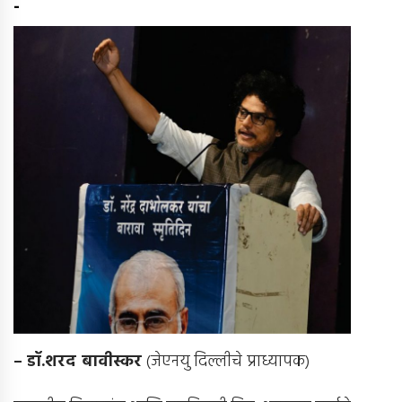
-
–
डॉ.शरद बावीस्कर
(जेएनयु दिल्लीचे प्राध्यापक)