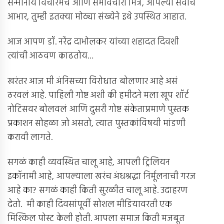
सन्मानीय विचारमंच आणि समविचारी मित्र, आपल्या सर्वाचे
आभार, तुम्ही इतक्या मोठ्या संख्येने इथे उपस्थित आहात.
आज आपण डॉ. नरेंद्र दाभोलकर यांच्या शहादत दिवशी
त्यांची आठवण काढतोय…
खरंतर आज मी अंनिसच्या विरोधात बोलणार आहे असं
ठरवलं आहे. पाहिली गोष्ट अशी की हमीदने मला खूप शॉर्ट
नोटिसवर बोलवलं आणि दुसरी गोष्ट संकेताप्रमाणे पुस्तक
प्रकाशन सोहळा जो असतो, त्यात पुस्तकांविषयी मांडणी
करावी लागते.
सगळं काही व्यवस्थित चालू आहे, आपली ट्रिलियन
इकॉनामी आहे, आपल्याला खरंच अंधश्रद्धा निर्मूलनाची गरज
आहे का? सगळं काही किती सुरळीत चालू आहे. उदाहरण
देतो. मी काही दिवसांपूर्वी सोशल मीडियावरती एक
मिश्किल पोस्ट केली होती. आपला समाज किती मजबूत