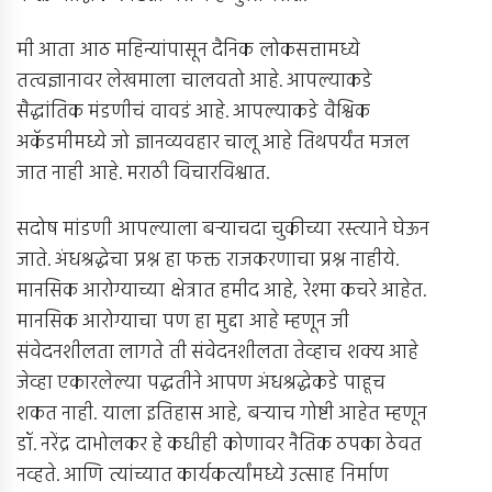
मी आता आठ महिन्यांपासून दैनिक लोकसत्तामध्ये
तत्वज्ञानावर लेखमाला चालवतो आहे. आपल्याकडे
सैद्धांतिक मंडणीचं वावडं आहे. आपल्याकडे वैश्विक
अकॅडमीमध्ये जो ज्ञानव्यवहार चालू आहे तिथपर्यंत मजल
जात नाही आहे. मराठी विचारविश्वात.
सदोष मांडणी आपल्याला बर्‍याचदा चुकीच्या रस्त्याने घेऊन
जाते. अंधश्रद्धेचा प्रश्न हा फक्त राजकरणाचा प्रश्न नाहीये.
मानसिक आरोग्याच्या क्षेत्रात हमीद आहे, रेश्मा कचरे आहेत.
मानसिक आरोग्याचा पण हा मुद्दा आहे म्हणून जी
संवेदनशीलता लागते ती संवेदनशीलता तेव्हाच शक्य आहे
जेव्हा एकारलेल्या पद्धतीने आपण अंधश्रद्धेकडे पाहूच
शकत नाही. याला इतिहास आहे, बर्‍याच गोष्टी आहेत म्हणून
डॉ. नरेंद्र दाभोलकर हे कधीही कोणावर नैतिक ठपका ठेवत
नव्हते. आणि त्यांच्यात कार्यकर्त्यांमध्ये उत्साह निर्माण