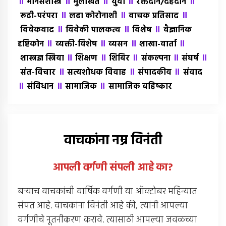
॥
॥
॥
॥
॥
मानसशास्त्र
मुलाखत
युवा
रक्तदान/देहदान
॥
॥
॥
रूढी-परंपरा
लढा कोरोनाशी
वाचक प्रतिसाद
॥
॥
॥
विवेकवाद
विवेकी पालकत्व
विशेष
वैज्ञानिक
॥
॥
॥
॥
दृष्टिकोन
व्यक्ती-विशेष
व्यसन
शाखा-वार्ता
॥
॥
॥
॥
॥
शास्त्रज्ञ स्त्रिया
शिक्षण
शिबिर
संकल्पना
संघर्ष
॥
॥
॥
संत-विचार
सत्यशोधक विवाह
संपादकीय
संवाद
॥
॥
॥
संविधान
सामाजिक
सामाजिक बहिष्कार
वाचकांना नम्र विनंती
आपली वर्गणी संपली आहे
का
?
बर्‍याच वाचकांची वार्षिक वर्गणी या ऑक्टोबर महिन्यात
संपत आहे. वाचकांना विनंती आहे की, त्यांनी आपल्या
वर्गणीचे नूतनीकरण करावे. त्यासाठी आपल्या जवळच्या