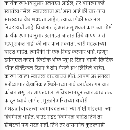
कार्यकारणभावानुसार उलगडत जाईल, तर आपल्याकडे
स्वातंत्र्य नसेल. स्वातंत्र्याचा अर्थ असा आहे की चार-पाच
सारख्याच वैध शक्यता आहेत, त्यांच्यापैकी एक मला
निवडायची आहे. विज्ञानात हे असं असू शकतं का? ज्या गोष्टी
कार्यकारणभावानुसार उलगडत जातात तिथे आपण असं
म्हणू शकत नाही की चार पाच शक्यता, चारी महत्वाच्या
वाटत आहेत. त्यापैकी मी एक निवड करणार आहे. म्हणून
इमॅन्युएल कांटने ‘क्रिटीक ऑफ प्युअर रिजन’ आणि ‘क्रिटिक
ऑफ प्रॅक्टिकल रिजन’ हे दोन वेगळे ग्रंथ लिहिले आहेत.
कारण त्याला स्वातंत्र्य वाचवायचं होतं. आपण जर सगळा
मनोव्यापार वैज्ञानिक दृष्टिकोनाच्या नावे कार्यकारणभावात
कोंबत असू, तर आपल्याला संविधानामधून स्वातंत्र्याचं तत्व
काढून घ्यावे लागेल. मुक्ताने अंनिसच्या अघोरी
अंधश्रद्धांबाबतच्या कामाबद्दलच्या ज्या गोष्टी मांडल्या. ज्या
क्रिमिनल आहेत. आउट राइट क्रिमिनल आहेत तिथे तर
डीबेटची पण गरज नाही. तिथे तर शासनानेच कुठल्याही