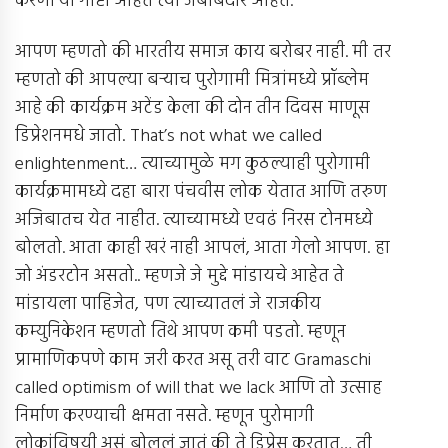
करणार्‍या गोष्टी आहेत त्या जबाबदार आहेत.
आपण म्हणतो की भारतीय समाज काय बरोबर नाही. मी तर
म्हणतो की आपल्या बर्‍याच पुरोगामी मित्रांमध्ये प्रॉब्लेम
आहे की कार्यक्रम अटेंड केला की दोन तीन दिवस माणूस
डिप्रेशनमधे जातो. That’s not what we called
enlightenment… त्याच्यामुळे मग कुठल्याही पुरोगामी
कार्यक्रमामध्ये दहा बारा पंचवीस लोक येतात आणि तरुण
अजिबातच येत नाहीत. त्याच्यामध्ये एवढं निरस टोनमध्ये
बोलतो. आता काही खरं नाही आपलं, आता गेलो आपण. हा
जो अंडरटोन असतो.. म्हणजे जे मुद्दे मांडायचे आहेत ते
मांडायला पाहिजेत, पण त्याच्यातलं जे राजकीय
कम्युनिकेशन म्हणतो तिथे आपण कमी पडतो. म्हणून
प्रामाणिकपणे काम जरी करत असू तरी वाट Gramaschi
called optimism of will that we lack आणि तो उत्साह
निर्माण करण्याची क्षमता नसते. म्हणून पुरोमागी
लोकांविषयी असं बोललं जातं की ते डिप्रेस करतात… ती