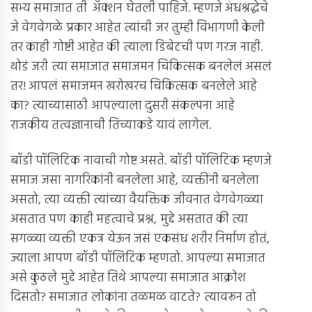
सभ्य समाजात ती अ‍ॅक्शन घेतली पाहिजे. म्हणजे अंधश्रद्धेचे
जे वेगवेगळे प्रकार आहेत त्यांची जर तुम्ही विभागणी केली
तर काही गोष्टी आहेत की त्याला डिबेटची पण गरज नाही.
थोडं जरी त्या समाजात समाजमन चिकित्सक बनलेलं असलं
तर! आपलं समाजमन खरोखरच चिकित्सक बनलेले आहे
का? त्याच्यासाठी आपल्याला दुसरी संकल्पना आहे
राजकीय तत्वज्ञानाची तिच्याकडे यावं लागेल.
बॉडी पॉलिटिक नावाची गोष्ट असते. बॉडी पॉलिटिक म्हणजे
समाज जसा नागरिकांनी बनलेला आहे, व्यक्तींनी बनलेला
असतो, त्या व्यक्ती त्यांच्या वैयक्तिक जीवनात वेगवेगळ्या
असतात पण काही महत्वाचे प्रश्न, मुद्दे असतात की त्या
सगळ्या व्यक्ती एकत्र येऊन जसं एकसंध शरीर निर्माण होतं,
ज्याला आपण बॉडी पॉलिटिक म्हणतो. आपल्या समाजात
असे कुठले मुद्दे आहेत तिथे आपल्या समाजात आक्रोश
दिसतो? समाजात लोकांना तळमळ वाटते? त्यावरून तो