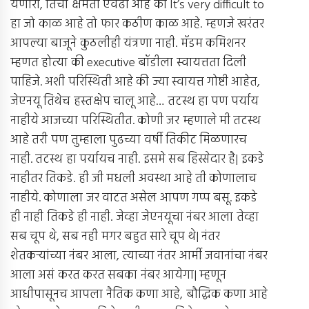
येणारी, तिची क्षमता एवढी आहे की It’s very difficult to
हा जो काळ आहे तो फार कठीण काळ आहे. म्हणजे खरंतर
आपल्या बाजूने कुठलीही यंत्रणा नाही. मॅडम कमिशनर
म्हणत होत्या की executive बॉडीला स्वायत्तता दिली
पाहिजे. अशी परिस्थिती आहे की ज्या स्वायत्त गोष्टी आहेत,
जेएनयू तिथेच हस्तक्षेप चालू आहे… तटस्थ हा पण पर्याय
नाहीये आजच्या परिस्थितीत. कोणी जर म्हणाले मी तटस्थ
आहे तरी पण तुम्हाला पुढच्या वर्षी तिकीट मिळणारच
नाही. तटस्थ हा पर्यायच नाही. इसमे सब हिस्सेदार है| इकडे
नाहीतर तिकडे. ही जी मधली अवस्था आहे ती कोणालाच
नाहीये. कोणाला जर वाटत असेल आपण गप्प बसू. इकडे
ही नाही तिकडे ही नाही. जेव्हा जेएनयूचा नंबर आला तेव्हा
सब चूप थे, सब नही मगर बहुत सारे चूप थे| नंतर
शेतकर्‍यांच्या नंबर आला, त्याच्या नंतर आर्मी जवानांचा नंबर
आला असं करत करत सबका नंबर आयेगा| म्हणून
आधीपासूनच आपला नैतिक कणा आहे, बौद्धिक कणा आहे