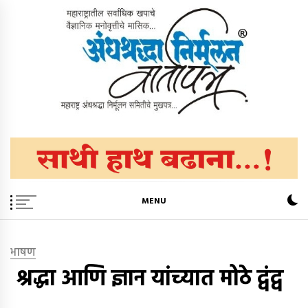
Skip
to
content
अंधश्रद्धा निर्मूलन वार्तापत्र ®
महाराष्ट्र अंधश्रद्धा निर्मूलन समिती™चे मुखपत्र
MENU
भाषण
श्रद्धा आणि ज्ञान यांच्यात मोठे द्वंद्व