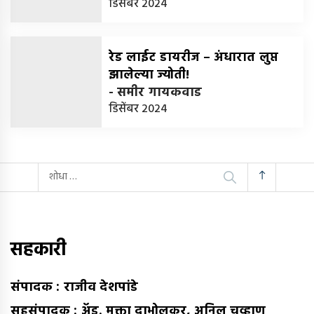
डिसेंबर 2024
रेड लाईट डायरीज – अंधारात लुप्त
झालेल्या ज्योती!
-
समीर गायकवाड
डिसेंबर 2024
यांचा
शोध
घ्या
:
सहकारी
संपादक : राजीव देशपांडे
सहसंपादक : अ‍ॅड. मुक्ता दाभोलकर, अनिल चव्हाण