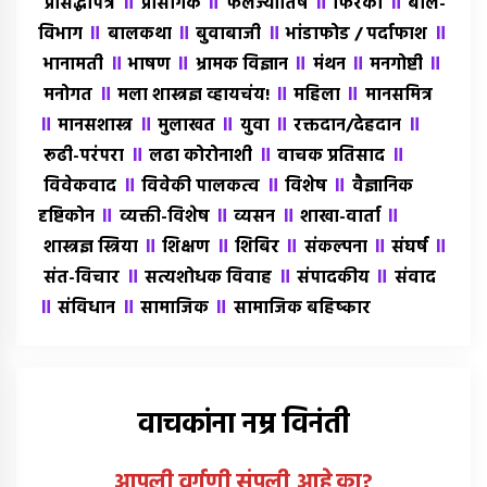
॥
॥
॥
॥
प्रसिद्धीपत्र
प्रासंगिक
फलज्योतिष
फिरकी
बाल-
॥
॥
॥
॥
विभाग
बालकथा
बुवाबाजी
भांडाफोड / पर्दाफाश
॥
॥
॥
॥
॥
भानामती
भाषण
भ्रामक विज्ञान
मंथन
मनगोष्टी
॥
॥
॥
मनोगत
मला शास्त्रज्ञ व्हायचंय!
महिला
मानसमित्र
॥
॥
॥
॥
॥
मानसशास्त्र
मुलाखत
युवा
रक्तदान/देहदान
॥
॥
॥
रूढी-परंपरा
लढा कोरोनाशी
वाचक प्रतिसाद
॥
॥
॥
विवेकवाद
विवेकी पालकत्व
विशेष
वैज्ञानिक
॥
॥
॥
॥
दृष्टिकोन
व्यक्ती-विशेष
व्यसन
शाखा-वार्ता
॥
॥
॥
॥
॥
शास्त्रज्ञ स्त्रिया
शिक्षण
शिबिर
संकल्पना
संघर्ष
॥
॥
॥
संत-विचार
सत्यशोधक विवाह
संपादकीय
संवाद
॥
॥
॥
संविधान
सामाजिक
सामाजिक बहिष्कार
वाचकांना नम्र विनंती
आपली वर्गणी संपली आहे
का
?