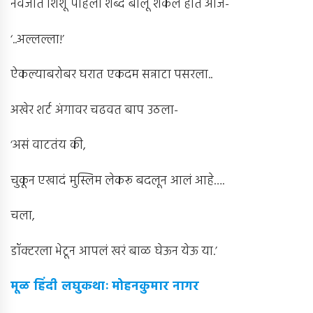
नवजात शिशू पहिला शब्द बोलू शकलं होतं आज-
‘..अल्लल्ला!’
ऐकल्याबरोबर घरात एकदम सन्नाटा पसरला..
अखेर शर्ट अंगावर चढवत बाप उठला-
‘असं वाटतंय की,
चुकून एखादं मुस्लिम लेकरू बदलून आलं आहे….
चला,
डॉक्टरला भेटून आपलं खरं बाळ घेऊन येऊ या.’
मूळ हिंदी लघुकथाः मोहनकुमार नागर