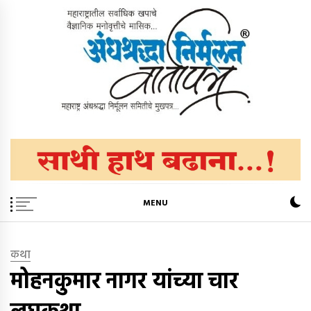
Skip
to
content
अंधश्रद्धा निर्मूलन वार्तापत्र ®
महाराष्ट्र अंधश्रद्धा निर्मूलन समिती™चे मुखपत्र
MENU
कथा
मोहनकुमार नागर यांच्या चार