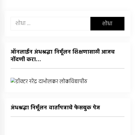
यांचा
शोध
घ्या
:
ऑनलाईन अंधश्रद्धा निर्मूलन शिक्षणासाठी आजच
नोंदणी करा…
अंधश्रद्धा निर्मूलन वार्तापत्राचे फेसबुक पेज