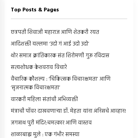
Top Posts & Pages
छत्रपती शिवाजी महाराज आणि शेतकरी रयत
आदिशक्ती यल्लमा ‘उदो गं आई उदो उदो’
थोर समाज क्रांतिकारक संत शिरोमणी गुरू रविदास
सत्यशोधक केशवराव विचारे
वैचारिक कौशल्य : ‘चिकित्सक विचारक्षमता’ आणि
‘सृजनात्मक विचारक्षमता’
वारकरी महिला संतांची अभिव्यक्ती
मंत्राची पॉवर दाखवणार्‍या डॉ. मेहता यांना अंनिसचे आव्हान!
जगन्नाथ पुरी मंदिर:चमत्कार आणि वास्तव
शाळाबाह्य मुले : एक गंभीर समस्या