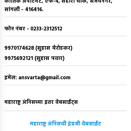
कार्तिक अपार्टमेंट, एफ-4, सहारा चौक, संजयनगर,
सांगली - 416416.
फोन नंबर - 0233-2312512
9970174628 (सुहास येरोडकर)
9975692121 (सुहास पवार)
इमेल: ansvarta@gmail.com
महाराष्ट्र अंनिसच्या इतर वेबसाईट्स
महाराष्ट्र अंनिसची इंग्रजी वेबसाईट