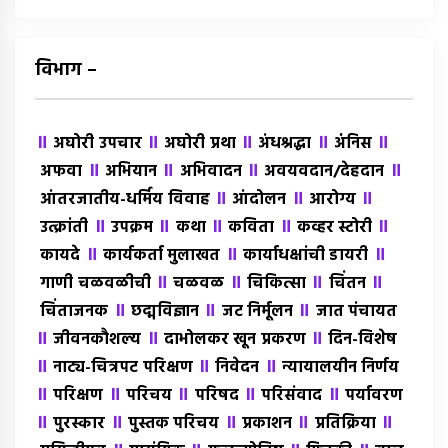
विभाग –
॥
॥
॥
॥
॥
अघोरी उपचार
अघोरी प्रथा
अंधश्रद्धा
अंंनिस
॥
॥
॥
॥
अफवा
अभियान
अभिवादन
अवयवदान/देहदान
॥
॥
॥
आंतरजातीय-धर्मिय विवाह
आंदोलन
आरोग्य
॥
॥
॥
॥
॥
उत्क्रांती
उपक्रम
कथा
कविता
कव्हर स्टोरी
॥
॥
॥
कायदे
कार्यकर्ता मुलाखत
कार्याधक्षांची डायरी
॥
॥
॥
॥
गाणी चळवळीची
चळवळ
चिकित्सा
चिंतन
॥
॥
॥
चिंताजनक
छद्मविज्ञान
जट निर्मूलन
जात पंचायत
॥
॥
॥
जीवनकौशल्य
दाभोलकर खून प्रकरण
दिन-विशेष
॥
॥
॥
नाट्य-चित्रपट परिक्षण
निवेदन
न्यायालयीन निर्णय
॥
॥
॥
॥
॥
परिक्षण
परिचय
परिषद
परिसंवाद
पर्यावरण
॥
॥
॥
॥
॥
पुरस्कार
पुस्तक परिचय
प्रकाशन
प्रतिक्रिया