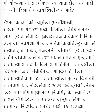
गौरवीकरणाच्या, सक्षमीकरणाच्या बाता होत असतानाही
आजची महिलांची वास्तव स्थिती काय आहे?
नॅशनल क्राईम रेकॉर्ड ब्युरोच्या (एनसीआरबी)
अहवालाप्रमाणे २०२२ मध्ये महिलांच्या विरोधात ४.४५
लाख गुन्हे घडले आहेत. (जवळजवळ प्रत्येक ५१ मिनिटाला
एक). यात नवरा आणि त्याचे नातेवाईक यांचेकडून झालेले
अत्याचार, बलात्कार, पळवून नेणे यांसारखे गुन्हे प्रामुख्याने
आहेत. याच अहवालात २०२१ मधील अपघाती मृत्यू आणि
आत्महत्या या संदर्भात दिलेल्या माहितीत लग्नासंबंधीच्या
विशेषत: हुंड्याशी संबंधित कारणांमुळे महिलांच्या
आत्महत्यांचे प्रमाण इतर आत्महत्यांच्या तुलनेत कितीतरी
जास्त असल्याचे नोंदवले आहे. २०२३ मध्ये युनायटेड नेशन्स
डेव्हलपमेंट प्रोग्राम (युएनडीपी)ने प्रसिद्ध केलेल्या जेंडर
सोशल नॉर्म्स इंडेक्स (जीएसएनआय) नुसार लिंगभाव
असमानता निर्देशांकात १९१ देशामध्ये भारत १२२ व्या