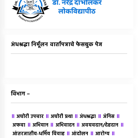
अंधश्रद्धा निर्मूलन वार्तापत्राचे फेसबुक पेज
विभाग –
॥
॥
॥
॥
॥
अघोरी उपचार
अघोरी प्रथा
अंधश्रद्धा
अंंनिस
॥
॥
॥
॥
अफवा
अभियान
अभिवादन
अवयवदान/देहदान
॥
॥
॥
आंतरजातीय-धर्मिय विवाह
आंदोलन
आरोग्य