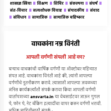
॥
॥
॥
॥
॥
शास्त्रज्ञ स्त्रिया
शिक्षण
शिबिर
संकल्पना
संघर्ष
॥
॥
॥
संत-विचार
सत्यशोधक विवाह
संपादकीय
संवाद
॥
॥
॥
संविधान
सामाजिक
सामाजिक बहिष्कार
वाचकांना नम्र विनंती
आपली वर्गणी संपली आहे
का
?
बर्‍याच वाचकांची वार्षिक वर्गणी या ऑक्टोबर महिन्यात
संपत आहे. वाचकांना विनंती आहे की, त्यांनी आपल्या
वर्गणीचे नूतनीकरण करावे. त्यासाठी आपल्या जवळच्या
अंनिस कार्यकर्त्यांशी संपर्क करावा किंवा आपली वर्गणी
वार्तापत्राच्या
ansvarta.in
या वेबसाईटवर जाऊन गुगल
पे, फोन पे, नेट बँकिंग इत्यादींचा वापर करून वर्गणी भरावी.
अधिक माहितीसाठी संपर्क -