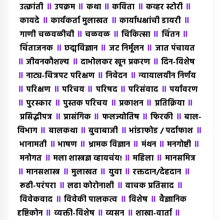
॥
॥
॥
॥
॥
उत्क्रांती
उपक्रम
कथा
कविता
कव्हर स्टोरी
॥
॥
॥
कायदे
कार्यकर्ता मुलाखत
कार्याधक्षांची डायरी
॥
॥
॥
॥
गाणी चळवळीची
चळवळ
चिकित्सा
चिंतन
॥
॥
॥
चिंताजनक
छद्मविज्ञान
जट निर्मूलन
जात पंचायत
॥
॥
॥
जीवनकौशल्य
दाभोलकर खून प्रकरण
दिन-विशेष
॥
॥
॥
नाट्य-चित्रपट परिक्षण
निवेदन
न्यायालयीन निर्णय
॥
॥
॥
॥
॥
परिक्षण
परिचय
परिषद
परिसंवाद
पर्यावरण
॥
॥
॥
॥
॥
पुरस्कार
पुस्तक परिचय
प्रकाशन
प्रतिक्रिया
॥
॥
॥
॥
प्रसिद्धीपत्र
प्रासंगिक
फलज्योतिष
फिरकी
बाल-
॥
॥
॥
॥
विभाग
बालकथा
बुवाबाजी
भांडाफोड / पर्दाफाश
॥
॥
॥
॥
॥
भानामती
भाषण
भ्रामक विज्ञान
मंथन
मनगोष्टी
॥
॥
॥
मनोगत
मला शास्त्रज्ञ व्हायचंय!
महिला
मानसमित्र
॥
॥
॥
॥
॥
मानसशास्त्र
मुलाखत
युवा
रक्तदान/देहदान
॥
॥
॥
रूढी-परंपरा
लढा कोरोनाशी
वाचक प्रतिसाद
॥
॥
॥
विवेकवाद
विवेकी पालकत्व
विशेष
वैज्ञानिक
॥
॥
॥
॥
दृष्टिकोन
व्यक्ती-विशेष
व्यसन
शाखा-वार्ता