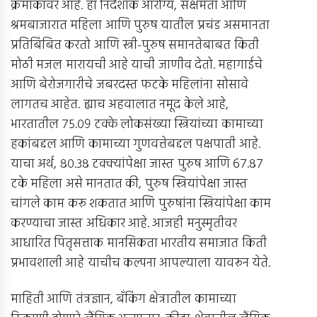
क्रमांकावर आहे. हा निर्देशांक आरोग्य, सक्षमता आणि
श्रमबाजारात महिला आणि पुरुष यातील प्रचंड असमानता
प्रतिबिंबित करतो आणि स्त्री-पुरुष समानतेबाबत किती
मोठी मजल मारायची आहे याची जाणीव देतो. महागाईचे
आणि बेरोजगारीचे जबरदस्त फटके महिलांना सोसावे
लागतच आहेत. ह्याच अहवालात नमूद केले आहे,
भारतातील ७५.०९ टक्के लोकसंख्या स्त्रियांच्या कामाच्या
हकांबद्दल आणि कामाच्या गुणवत्तेबद्दल पक्षपाती आहे.
याचा अर्थ, ८०.३८ टक्क्यांपेक्षा जास्त पुरुष आणि ६७.८७
टके महिला असे मानतात की, पुरुष स्त्रियांपेक्षा जास्त
चांगले काम करू शकतात आणि पुरुषांना स्त्रियांपेक्षा काम
करण्याचा जास्त अधिकार आहे. आजही मनुस्मृतीवर
आधारित पितृसत्ताक मानसिकता भारतीय समाजात किती
प्रभावशाली आहे याचीच कल्पना आपल्याला यावरून येते.
माहिती आणि तंत्रज्ञान, बँकिंग क्षेत्रातील कामाच्या