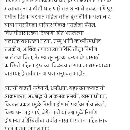
ठिकाणी होणारे लैंगिक अत्याचार, क्रीडा क्षेत्रातील लैंगिक
अत्याचारांना पाठीशी घालणारे सत्ताधार्‍यांचे प्रयत्न, मणिपूर
मधील हिंसक घटनात महिलांवरील क्रूर लैंगिक अत्याचार,
बाबा रामरहीमला वारंवार मिळत असलेला पॅरोल,
विद्यापीठासारख्या ठिकाणी होत असलेल्या
बलात्कारासारख्या घटना, जम्मू आणि काश्मीरमधील
राजकीय, आर्थिक तणावाच्या परिस्थितीतून निर्माण
झालेल्या चिंता, नैराश्यातून सुटका करून घेण्यासाठी
काश्मिरी महिला ड्रग्जच्या विळख्यात सापडत असल्याच्या
बातम्या; हे सर्व आज आपण अनुभवत आहोत.
आजची वाढती गुन्हेगारी, धर्मांधता, बहुसंख्याकवादाची
आक्रमकता, अंधश्रद्धांचे आक्रमक समर्थन, व्यसनाधीनता,
विकास प्रकल्पांमुळे निर्माण होणारी पर्यावरणीय संकटे,
विस्थापन, महागाई, बेरोजगारी या प्रश्नांमुळे निर्माण
होणार्‍या परिस्थितीचा सर्वांत जास्त भार आज महिलांनाच
सहन करावा लागत आहे.