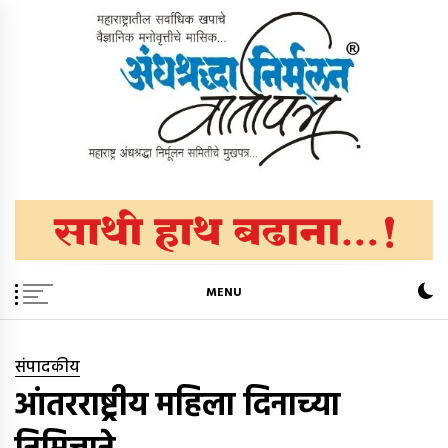
Skip
to
content
अंधश्रद्धा निर्मूलन वार्तापत्र ®
महाराष्ट्र अंधश्रद्धा निर्मूलन समिती™चे मुखपत्र
MENU
संपादकीय
आंतरराष्ट्रीय महिला दिनाच्या