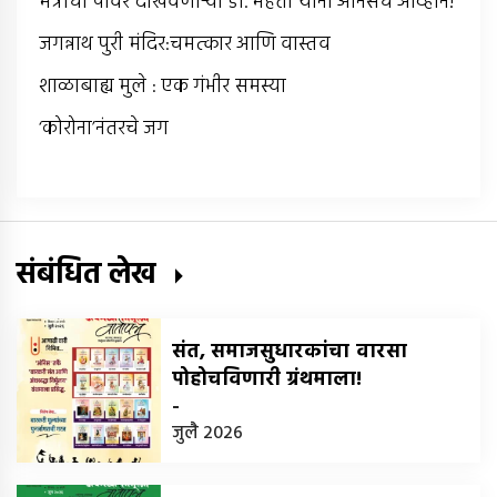
मंत्राची पॉवर दाखवणार्‍या डॉ. मेहता यांना अंनिसचे आव्हान!
जगन्नाथ पुरी मंदिर:चमत्कार आणि वास्तव
शाळाबाह्य मुले : एक गंभीर समस्या
‘कोरोना’नंतरचे जग
संबंधित लेख
संत, समाजसुधारकांचा वारसा
पोहोचविणारी ग्रंथमाला!
-
जुलै 2026