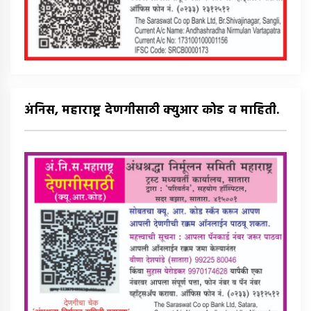
अंनिस, महाराष्ट्र देणगीसाठी क्युआर कोड व माहिती.