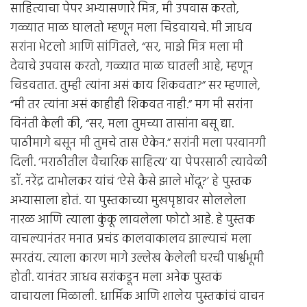
साहित्याचा पेपर अभ्यासणारे मित्र, मी उपवास करतो,
गळ्यात माळ घालतो म्हणून मला चिडवायचे. मी जाधव
सरांना भेटलो आणि सांगितले, “सर, माझे मित्र मला मी
देवाचे उपवास करतो, गळ्यात माळ घातली आहे, म्हणून
चिडवतात. तुम्ही त्यांना असं काय शिकवता?” सर म्हणाले,
“मी तर त्यांना असं काहीही शिकवत नाही.” मग मी सरांना
विनंती केली की, “सर, मला तुमच्या तासांना बसू द्या.
पाठीमागे बसून मी तुमचे तास ऐकेन.” सरांनी मला परवानगी
दिली. ‘मराठीतील वैचारिक साहित्य’ या पेपरसाठी त्यावेळी
डॉ. नरेंद्र दाभोलकर यांचं ‘ऐसे कैसे झाले भोंदू?’ हे पुस्तक
अभ्यासाला होतं. या पुस्तकाच्या मुखपृष्ठावर सोललेला
नारळ आणि त्याला कुंकू लावलेला फोटो आहे. हे पुस्तक
वाचल्यानंतर मनात प्रचंड कालवाकालव झाल्याचं मला
स्मरतंय. त्याला कारण मागे उल्लेख केलेली घरची पार्श्वभूमी
होती. यानंतर जाधव सरांकडून मला अनेक पुस्तकं
वाचायला मिळाली. धार्मिक आणि शालेय पुस्तकांचं वाचन