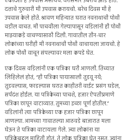
एकादशी हे उपवास असायचे. घरासमोर उंबराचं झाड होतं.
दत्ताचे गुरुवारी मी उपवास करायचो. बरेच दिवस मी हे
उपवास केले होते. श्रावण महिन्यात घरात नवनाथाची पोथी
वडील वाचत. मी पाचवीला गेल्यापासून वडिलांनी ही पोथी
माझ्याकडे वाचण्यासाठी दिली. गावातील तीन-चार
लोकांच्या घरीही मी नवनाथाची पोथी वाचायला जायचो. हे
लोक पोथी वाचून संपल्यावर मला कपडे घेत.
एक दिवस वडिलांनी एक पत्रिका घरी आणली. तिच्यात
लिहिलेलं होतं, “ही पत्रिका पायाखाली तुडवू नये;
तुडवल्यास, फाडल्यास घरात काहीतरी वाईट प्रसंग घडेल,
सर्पदंश होईल. या पत्रिकेच्या पाचशे, हजार ऐपतीप्रमाणे
पत्रिका छापून वाटाव्यात. तुमच्या इच्छा पूर्ण होतील.”
वडिलांनी त्या पत्रिकेच्या एक हजार पत्रिका छापून
आणल्या. आमच्या गावातल्या आठवडे बाजारात मला
घेऊन ते पत्रिका वाटायला गेले. ज्या लोकांना या
पत्रिकेबद्दल माहिती होतं, ते लोक पत्रिका घेत नसत. ज्यांना