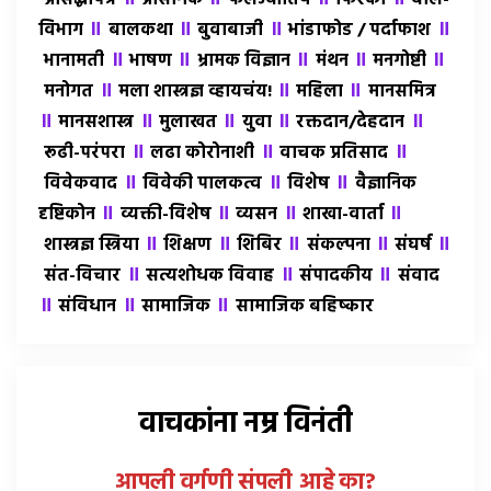
॥
॥
॥
॥
विभाग
बालकथा
बुवाबाजी
भांडाफोड / पर्दाफाश
॥
॥
॥
॥
॥
भानामती
भाषण
भ्रामक विज्ञान
मंथन
मनगोष्टी
॥
॥
॥
मनोगत
मला शास्त्रज्ञ व्हायचंय!
महिला
मानसमित्र
॥
॥
॥
॥
॥
मानसशास्त्र
मुलाखत
युवा
रक्तदान/देहदान
॥
॥
॥
रूढी-परंपरा
लढा कोरोनाशी
वाचक प्रतिसाद
॥
॥
॥
विवेकवाद
विवेकी पालकत्व
विशेष
वैज्ञानिक
॥
॥
॥
॥
दृष्टिकोन
व्यक्ती-विशेष
व्यसन
शाखा-वार्ता
॥
॥
॥
॥
॥
शास्त्रज्ञ स्त्रिया
शिक्षण
शिबिर
संकल्पना
संघर्ष
॥
॥
॥
संत-विचार
सत्यशोधक विवाह
संपादकीय
संवाद
॥
॥
॥
संविधान
सामाजिक
सामाजिक बहिष्कार
वाचकांना नम्र विनंती
आपली वर्गणी संपली आहे
का
?