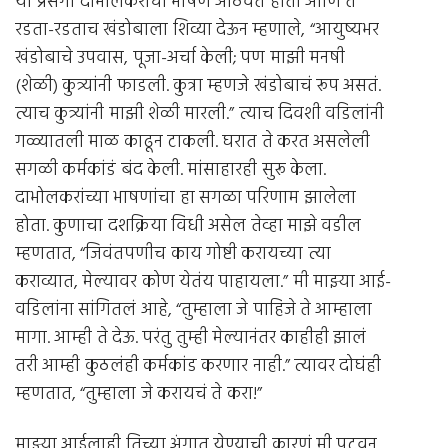
या प्रसंगी दाभोलकरांची भाषणं आठवत होती आणि ते
रडता-रडताच खंडोबाला शिव्या देऊन म्हणाले, “आयुष्यभर
खंडोबाचे उपवास, पूजा-अर्चा केली; पण माझी मनषी
(शेळी) कुत्र्यांनी फाडली. कुत्रा म्हणजे खंडोबाचं रूप असतं.
त्याच कुत्र्यांनी माझी शेळी मारली.” त्याच दिवशी वडिलांनी
गळ्यातली माळ काढून टाकली. घरात ते करत असलेली
सगळी कर्मकांडं बंद केली. मांसाहारही सुरू केला.
दाभोलकरांच्या भाषणांचा हा सगळा परिणाम झालेला
होता. कुणाचा दशक्रिया विधी असेल तेव्हा माझे वडील
म्हणतात, “जिवंतपणीच काय गोष्टी करायच्या त्या
कराव्यात, मेल्यावर कोण येतंय पाहायला.” मी माझ्या आई-
वडिलांना सांगितलं आहे, “तुम्हाला जे पाहिजे ते आम्हाला
मागा. आम्ही ते देऊ. परंतु तुम्ही मेल्यानंतर काहीही झालं
तरी आम्ही कुठलंही कर्मकांड करणार नाही.” त्यावर दोघंही
म्हणतात, “तुम्हाला जे करायचं ते करा!”
माझ्या आईलाही तिच्या अंगात येण्याची कारणं मी पटवून