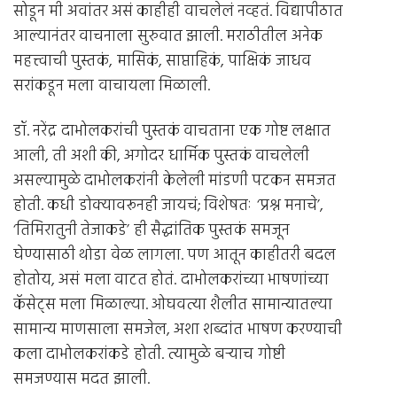
सोडून मी अवांतर असं काहीही वाचलेलं नव्हतं. विद्यापीठात
आल्यानंतर वाचनाला सुरुवात झाली. मराठीतील अनेक
महत्त्वाची पुस्तकं, मासिकं, साप्ताहिकं, पाक्षिकं जाधव
सरांकडून मला वाचायला मिळाली.
डॉ. नरेंद्र दाभोलकरांची पुस्तकं वाचताना एक गोष्ट लक्षात
आली, ती अशी की, अगोदर धार्मिक पुस्तकं वाचलेली
असल्यामुळे दाभोलकरांनी केलेली मांडणी पटकन समजत
होती. कधी डोक्यावरूनही जायचं; विशेषतः ‘प्रश्न मनाचे’,
‘तिमिरातुनी तेजाकडे’ ही सैद्धांतिक पुस्तकं समजून
घेण्यासाठी थोडा वेळ लागला. पण आतून काहीतरी बदल
होतोय, असं मला वाटत होतं. दाभोलकरांच्या भाषणांच्या
कॅसेट्स मला मिळाल्या. ओघवत्या शैलीत सामान्यातल्या
सामान्य माणसाला समजेल, अशा शब्दांत भाषण करण्याची
कला दाभोलकरांकडे होती. त्यामुळे बर्‍याच गोष्टी
समजण्यास मदत झाली.