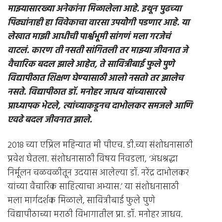
माझ्यासारख्या अनेकांना मिळालेला आहे
.
इथून पुढच्या
पिढ्यांनाही हा विवेकाचा वारसा उपयोेगी पडणार आहे
.
या
लेखात माझी आधीची पार्श्वभूमी सांगणं मला गरजेचं
वाटलं
.
कारण ती नसती सांगितली तर माझ्या जीवनात जे
वैचारिक बदल झाले आहेत
,
ते सावित्रीबाई फुले पुणे
विद्यापीठात शिक्षण घेण्यासाठी आलो नसतो तर झालेच
नसते
.
विद्यापीठात डॉ
.
मनोहर जाधव यांच्यासारखे
प्राध्यापक भेटले
,
त्यांच्याकडूनच दाभोलकर समजले आणि
एवढे बदल जीवनात झाले
.
2018 च्या एप्रिल महिन्यात मी पीएच. डी.च्या संशोधनासाठी
प्रवेश घेतला. संशोधनासाठी विषय निवडला, ‘अंधश्रद्धा
निर्मूलन चळवळीतून उदयास आलेल्या डॉ. नरेंद्र दाभोलकर
यांच्या वैचारिक साहित्याचा अभ्यास.’ या संशोधनासाठी
मला मार्गदर्शक मिळाले, सावित्रीबाई फुले पुणे
विद्यापीठाच्या मराठी विभागातील प्रा. डॉ. मनोहर जाधव.