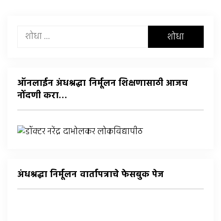
यांचा
शोध
घ्या
:
ऑनलाईन अंधश्रद्धा निर्मूलन शिक्षणासाठी आजच
नोंदणी करा…
अंधश्रद्धा निर्मूलन वार्तापत्राचे फेसबुक पेज