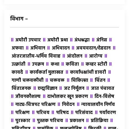
विभाग –
॥
॥
॥
॥
॥
अघोरी उपचार
अघोरी प्रथा
अंधश्रद्धा
अंंनिस
॥
॥
॥
॥
अफवा
अभियान
अभिवादन
अवयवदान/देहदान
॥
॥
॥
आंतरजातीय-धर्मिय विवाह
आंदोलन
आरोग्य
॥
॥
॥
॥
॥
उत्क्रांती
उपक्रम
कथा
कविता
कव्हर स्टोरी
॥
॥
॥
कायदे
कार्यकर्ता मुलाखत
कार्याधक्षांची डायरी
॥
॥
॥
॥
गाणी चळवळीची
चळवळ
चिकित्सा
चिंतन
॥
॥
॥
चिंताजनक
छद्मविज्ञान
जट निर्मूलन
जात पंचायत
॥
॥
॥
जीवनकौशल्य
दाभोलकर खून प्रकरण
दिन-विशेष
॥
॥
॥
नाट्य-चित्रपट परिक्षण
निवेदन
न्यायालयीन निर्णय
॥
॥
॥
॥
॥
परिक्षण
परिचय
परिषद
परिसंवाद
पर्यावरण
॥
॥
॥
॥
॥
पुरस्कार
पुस्तक परिचय
प्रकाशन
प्रतिक्रिया
॥
॥
॥
॥
प्रसिद्धीपत्र
प्रासंगिक
फलज्योतिष
फिरकी
बाल-