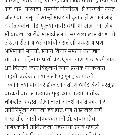
कारणही तसंच आहे. डॉ. नरेंद्र दाभोलकर यांच्या हॉस्पिटलचं
नाव आहे, ‘परिवर्तन, सहयोग हॉस्पिटल.’ हे ‘परिवर्तन’ नुसतं
बोलण्यात नसून ते आम्ही भावंडांनी कृतीतही आणलं आहे.
दाभोलकरांचा पंढरपूरच्या वारीसंबंधी असलेला एक लेख
मी वाचला. ‘वारीचे सामर्थ्य समता-संगराला लाभावे!’ हा तो
लेख. वारीला आठशे वर्षांची असलेली परंपरा आपण
अभिमानाने सांगतो. संतांचे विचार समतेचं तत्त्वज्ञान
सांगतात. महिनाभर पायी पंढरपूरला जाणारा वारकरी जात-
धर्म विसरून फक्त विठ्ठलाचं रूपच प्रत्येक वारकर्‍यांत
पाहतो. प्रत्येकाला ‘माऊली’ म्हणून हाक मारतो.
एकमेकांच्या पायावर डोकं टेकवतो, गळाभेट घेतो. परंतु हा
वारकरी वारी संपल्यावर पुन्हा आपापल्या जातीच्या
चौकटीत बंदिस्त होऊन जातो. आठशे वर्षांत फार मोठं
जातिनिर्मूलन व्हायला हवं होतं; पण ते झालेलं नाही.
भारतातील जाती संपवण्यासाठी डॉ. बाबासाहेब
आंबेडकरांनी सांगितलेला महत्त्वाचा उपाय म्हणजे