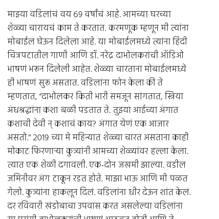
माझ्या वडिलांचं वय 69 वर्षांचं आहे. आमच्या घरच्या
शेळ्या चारायचं काम ते करतात. करमणूक म्हणून मी त्यांना
मोबाईल घेऊन दिलेला आहे. या मोबाईलमध्ये त्यांना हिंदी
चित्रपटातील गाणी आणि डॉ. नरेंद्र दाभोलकरांची ऑडिओ
भाषणं भरून दिलेली आहेत. शेळ्या चारताना मोबाईलमध्ये
ही भाषणं सुरू असतात. वडिलांना फोन केला की ते
म्हणतात, “दाभोलकर किती भारी समजून सांगतात, स्त्रिया
अंधश्रद्धांना कशा बळी पडतात ते. तुझ्या आईच्या अंगात
कशाची देवी न् कशाचं काय? अंगात येणं एक आजार
असतो.” 2019 च्या मे महिन्यात शेळ्या चारत असताना काही
मोकाट फिरणार्‍या कुत्र्यांनी आमच्या शेळ्यांवर हल्ला केला.
त्यात एक शेळी दगावली. एक-दोन जखमी झाल्या. वडील
जमिनीवर अंग टाकून रडत होते. माझा भाऊ आणि मी पळत
गेलो. कुत्र्यांना हाकलून दिलं. वडिलांना धीर देऊन शांत केलं.
दर रविवारी खंडोबाचा उपवास करत असलेल्या वडिलांना