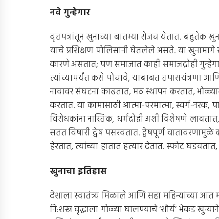
नवे गुन्हेगार
वृत्तपत्रांतून खुनाच्या बातम्या रोजच येतात. बहुते
याचे प्रशिक्षण पोलिसांनी घेतलेले असते. या खुनामागे सं
कारणे असतात; पण समाजात काही समाजद्रोही गुन्हेग
त्यांच्यापर्यंत कसे पोचावे, याबाबत तपासयंत्रणा आणि 
नावावर संघटना काढतात, मठ स्थापन करतात, भोळ्याभ
करतात. या कामासाठी आत्मा-परमात्मा, स्वर्ग-नरक, 
विरोधकांना नास्तिक, धर्मद्रोही अशी विशेषणे लावता
सतत विषारी द्वेष पसरवतात. द्वेषपूर्ण वातावरणामुळे
हेरतात, त्यांच्या हातात हत्यार देतात. स्फोट घडवतात,
खुनाचा इतिहास
देशाला स्वातंत्र्य मिळाले आणि सहा महिन्यांच्या आत महात
नि:शस्त्र वृद्धाला गोळ्या घालण्याचे ‘शौर्य’ भेकड खु