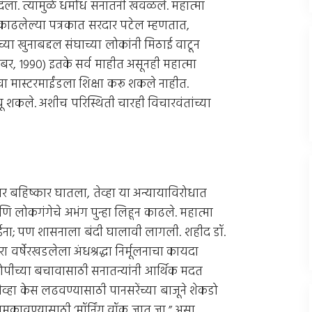
 दिला. त्यामुळे धर्मांध सनातनी खवळले. महात्मा
 काढलेल्या पत्रकात सरदार पटेल म्हणतात,
ंच्या खुनाबद्दल संघाच्या लोकांनी मिठाई वाटून
बर, 1990) इतके सर्व माहीत असूनही महात्मा
ाचा मास्टरमाईंडला शिक्षा करू शकले नाहीत.
 शकले. अशीच परिस्थिती चारही विचारवंतांच्या
वर बहिष्कार घातला, तेव्हा या अन्यायाविरोधात
ि लोकगंगेचे अभंग पुन्हा लिहून काढले. महात्मा
 होईना; पण शासनाला बंदी घालावी लागली. शहीद डॉ.
ा वर्षेरखडलेला अंधश्रद्धा निर्मूलनाचा कायदा
रोपीच्या बचावासाठी सनातन्यांनी आर्थिक मदत
व्हा केस लढवण्यासाठी पानसरेंच्या बाजूने शेकडो
मकावण्यासाठी ‘मॉर्निंग वॉक जात जा,” असा