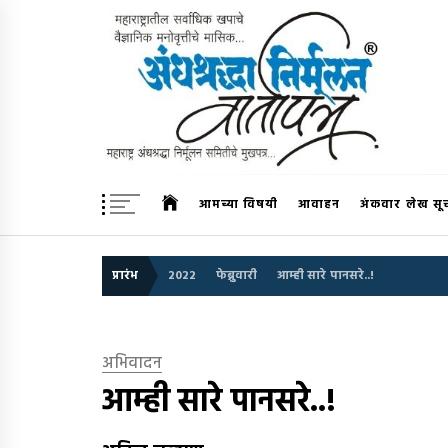
Skip
to
content
अंधश्रद्धा निर्मूलन वार्तापत्र 
महाराष्ट्र अंधश्रद्धा निर्मूलन समिती™चे मुखपत्र
आमच्या विषयी
आवाहन
अंकवार लेख सू
प्रारंभ
2022
फेब्रुवारी
आम्ही सारे पानसरे..!
अभिवादन
आम्ही सारे पानसरे..!