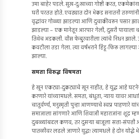
उमा बाहेर पडले. सुख-दु:खाच्या गोष्टी करत, एकमेकांना
घरी परतत होते. एवढ्यात दोन भेकड सनातनी तरुणांनी त्
वृद्धांवर गोळ्या झाडल्या आणि दुचाकीवरून पसार झाले.
झाडल्या – एक मानेतून आरपार गेली, दुसरी पायाला चा
तिथेच अडकली. वीस फेबु्रवारीला त्यांचे निधन झाले. 
कवटीला तडा गेला. त्या वर्षभराने हिंडू-फिरू लागल्या
झाल्या.
समता विरुद्ध विषमता
हे खून एकट्या-दुकट्याचे खून नाहीत, हे युद्ध आहे घटन
करणारे यांच्यामधले. समता, बंधुता, न्याय यावर आधार
चातुर्वर्ण्य, मनुस्मृती पुन्हा आणण्याचे स्वप्न पाहणारे
समाजाला सांगणारे आणि शिवाजी महाराजांना शूद्र म्ह
दुबळ्यांबद्दल कणव, तर दुसर्‍या बाजूला सत्ता-संपत्त
पातळीवर लढले जाणारे युद्ध! त्यामधले हे दोन योद्धे भेक