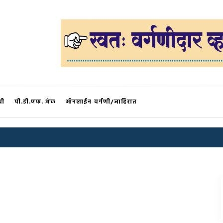
®
ची
पी.डी.एफ. अंक
ऑनलाईन वर्गणी/जाहिरात