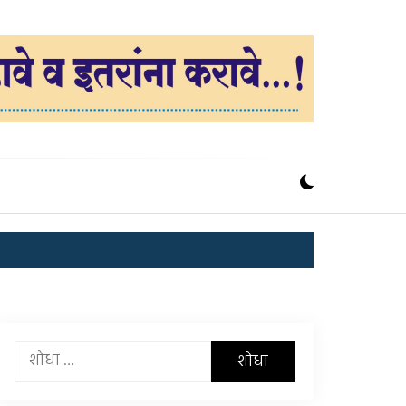
यांचा
शोध
घ्या