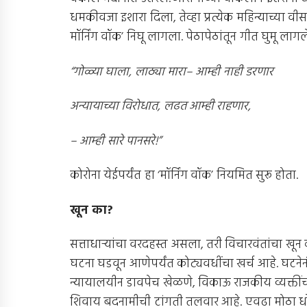
धमकीवजा इशारा दिला, तेव्हा प्रत्येक महिन्याच्या वीस
मॉर्निंग वॉक’ निघू लागला. पेठापेठांतून गीत घुमू लागल
“
गोळ्या घाला
,
लाठ्या मारा
–
आम्ही नाही डरणार
अन्यायाच्या विरोधात
,
लढत आम्ही राहणार
,
–
आम्ही सारे पानसरे
!”
कोरोना येईपर्यंत हा ‘मॉर्निंग वॉक’ नियमित सुरू होता.
खून का
?
सत्ताधार्‍यांचा वरदहस्त असला, तरी विचारवंतांचा ख
घटना घडवून आणेपर्यंत कोट्यवधींचा खर्च आहे. घटन
न्यायालयीन डावपेच खेळणे, विकाऊ राजकीय व्यक्तींची त
शिवाय बदनामीची टांगती तलवार आहे. एवढा मोठा धोका