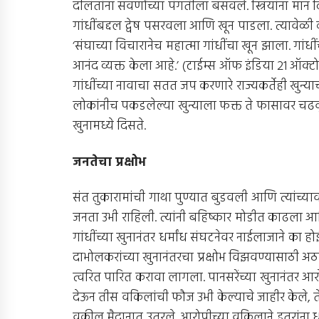
दलितांना सवर्णांच्या पंगतीला बसवले. स्त्रियांना मान
गांधींबद्दल द्वेष पसरवला आणि खून पाडला. त्यावेळी
‘संघाच्या विचारानेच महात्मा गांधींचा खून झाला. गांधी
आनंद व्यक्त केला आहे.’ (टाईम्स ऑफ इंडिया 21 ऑक्टो
गांधींच्या नावाचा सतत जप करणारे राज्यकर्तेही खुन्य
लोकांनीच पकडलेल्या खुन्याला फक्त ते फासावर चढवू
खुनामध्ये दिसते.
जनतेचा प्रक्षोभ
संत तुकारामांची गाथा पुण्यात बुडवली आणि त्यांच्या
जनता उभी राहिली. त्यांनी बहिष्कार मोडीत काढला आण
गांधींच्या खुनानंतर धर्मांध संघटनेवर नाईलाजाने का
दाभोलकरांच्या खुनानंतरचा प्रक्षोभ विझवण्यासाठी अठर
त्वरित पारित करावा लागला. पानसरेंच्या खुनानंतर आ
देऊन तीस वकिलांची फौज उभी केल्याचे जाहीर केले, ते
वकील मैदानात उतरले. आरोपीच्या वकिलाने इतरांना ध