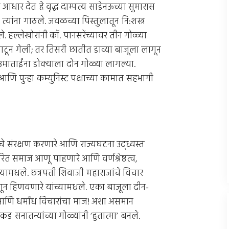
 आधार देत हे वृद्ध दाम्पत्य साडेनऊच्या सुमारास
यांना गाठले. जवळच्या पिस्तुलातून नि:शस्त्र
 हल्लेखोरांनी कॉ. पानसरेंच्यावर तीन गोळ्या
टून गेली; तर तिसरी छातीत डाव्या बाजूला लागून
उमाताईंना डोक्याला दोन गोळ्या लागल्या.
 आणि पुन्हा कम्युनिस्ट पक्षाच्या कामात सहभागी
ेचे संरक्षण करणारे आणि राज्यघटना उद्ध्वस्त
ित समाज आणू पाहणारे आणि वर्णश्रेष्ठत्व,
 यांच्यामधले. छत्रपती शिवाजी महाराजांचे विचार
णून हिणवणारे यांच्यामधले. एका बाजूला दीन-
ी आणि धर्मांध विचारांचा माज! अशा असमान
ड सनातन्यांच्या गोळ्यांनी ‘हुतात्मा’ बनले.