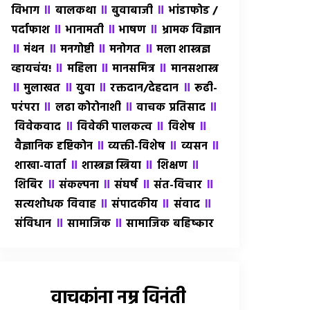
॥
॥
॥
विभाग
बालकथा
बुवाबाजी
भांडाफोड /
॥
॥
॥
पर्दाफाश
भानामती
भाषण
भ्रामक विज्ञान
॥
॥
॥
॥
मंथन
मनगोष्टी
मनोगत
मला शास्त्रज्ञ
॥
॥
॥
व्हायचंय!
महिला
मानसमित्र
मानसशास्त्र
॥
॥
॥
॥
मुलाखत
युवा
रक्तदान/देहदान
रूढी-
॥
॥
॥
परंपरा
लढा कोरोनाशी
वाचक प्रतिसाद
॥
॥
॥
विवेकवाद
विवेकी पालकत्व
विशेष
॥
॥
॥
वैज्ञानिक दृष्टिकोन
व्यक्ती-विशेष
व्यसन
॥
॥
॥
शाखा-वार्ता
शास्त्रज्ञ स्त्रिया
शिक्षण
॥
॥
॥
॥
शिबिर
संकल्पना
संघर्ष
संत-विचार
॥
॥
॥
सत्यशोधक विवाह
संपादकीय
संवाद
॥
॥
संविधान
सामाजिक
सामाजिक बहिष्कार
वाचकांना नम्र विनंती