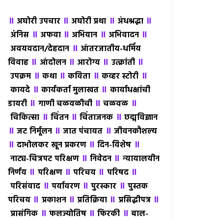
॥
॥
॥
॥
अघोरी उपचार
अघोरी प्रथा
अंधश्रद्धा
॥
॥
॥
॥
अंंनिस
अफवा
अभियान
अभिवादन
॥
अवयवदान/देहदान
आंतरजातीय-धर्मिय
॥
॥
॥
॥
विवाह
आंदोलन
आरोग्य
उत्क्रांती
॥
॥
॥
॥
उपक्रम
कथा
कविता
कव्हर स्टोरी
॥
॥
कायदे
कार्यकर्ता मुलाखत
कार्याधक्षांची
॥
॥
॥
डायरी
गाणी चळवळीची
चळवळ
॥
॥
॥
चिकित्सा
चिंतन
चिंताजनक
छद्मविज्ञान
॥
॥
॥
जट निर्मूलन
जात पंचायत
जीवनकौशल्य
॥
॥
॥
दाभोलकर खून प्रकरण
दिन-विशेष
॥
॥
नाट्य-चित्रपट परिक्षण
निवेदन
न्यायालयीन
॥
॥
॥
॥
निर्णय
परिक्षण
परिचय
परिषद
॥
॥
॥
परिसंवाद
पर्यावरण
पुरस्कार
पुस्तक
॥
॥
॥
॥
परिचय
प्रकाशन
प्रतिक्रिया
प्रसिद्धीपत्र
॥
॥
॥
प्रासंगिक
फलज्योतिष
फिरकी
बाल-