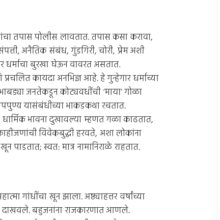
क खुनांचा तपास पोलीस लावतात. तपास कसा करावा,
पत्ती, अनैतिक संबंध, गुंडगिरी, चोरी, प्रेम अशी
ार धर्माचा बुरखा घेऊन वावरत असतात.
प्रचलित कायदा अनभिज्ञ आहे. हे गुन्हेगार धर्माच्या
ाबड्या जनतेकडून कोट्यवधींची ‘माया’ गोळा
पापपुण्य यासंबंधीच्या भाकडकथा रचतात.
त, धार्मिक भावना दुखावल्या म्हणत गळा काढतात,
 काहीजणांची विवेकबुद्धी हरवते, अशा लोकांना
 खून पाडतात; स्वत: मात्र नामानिराळे राहतात.
्मा गांधींचा खून झाला. अष्ठ्याहत्तर वर्षांच्या
न्याने दाखवले. बहुजनांना राजकारणात आणले.