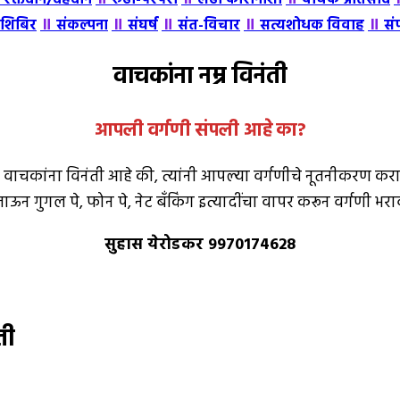
॥
॥
॥
॥
॥
शिबिर
संकल्पना
संघर्ष
संत-विचार
सत्यशोधक विवाह
सं
वाचकांना नम्र विनंती
आपली वर्गणी संपली आहे
का
?
 वाचकांना विनंती आहे की, त्यांनी आपल्या वर्गणीचे नूतनीकरण कराव
ऊन गुगल पे, फोन पे, नेट बँकिंग इत्यादींचा वापर करून वर्गणी भर
सुहास येरोडकर 9970174628
ती