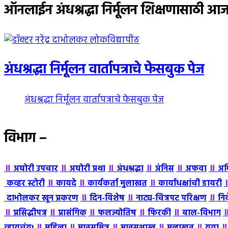
घ्या
ऑनलाईन अंधश्रद्धा निर्मूलन शिक्षणासाठी 
:
अंधश्रद्धा निर्मूलन वार्तापत्राचे फेसबुक पेज
अंधश्रद्धा निर्मूलन वार्तापत्राचे फेसबुक पेज
विभाग –
॥
॥
॥
॥
॥
॥
अघोरी उपचार
अघोरी प्रथा
अंधश्रद्धा
अंंनिस
अफवा
अभ
॥
॥
॥
कव्हर स्टोरी
कायदे
कार्यकर्ता मुलाखत
कार्याधक्षांची डायरी
॥
॥
॥
दाभोलकर खून प्रकरण
दिन-विशेष
नाट्य-चित्रपट परिक्षण
नि
॥
॥
॥
॥
॥
प्रसिद्धीपत्र
प्रासंगिक
फलज्योतिष
फिरकी
बाल-विभाग
॥
॥
॥
॥
॥
व्हायचंय!
महिला
मानसमित्र
मानसशास्त्र
मुलाखत
युवा