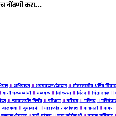
आजच नोंदणी करा…
॥
॥
॥
ियान
अभिवादन
अवयवदान/देहदान
आंतरजातीय-धर्मिय विवा
॥
॥
॥
॥
॥
॥
गाणी चळवळीची
चळवळ
चिकित्सा
चिंतन
चिंताजनक
॥
॥
॥
॥
॥
वेदन
न्यायालयीन निर्णय
परिक्षण
परिचय
परिषद
परिसंवा
॥
॥
॥
॥
॥
बालकथा
बुवाबाजी
भांडाफोड / पर्दाफाश
भानामती
भाषण
॥
॥
॥
॥
रक्तदान/देहदान
रूढी-परंपरा
लढा कोरोनाशी
वाचक प्रतिसाद