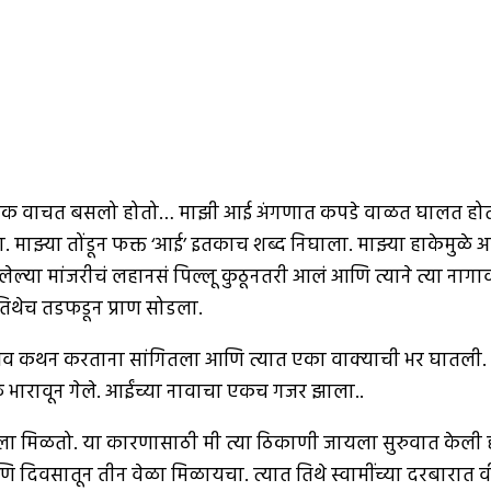
ुस्तक वाचत बसलो होतो… माझी आई अंगणात कपडे वाळत घालत होती.
माझ्या तोंडून फक्त ‘आई’ इतकाच शब्द निघाला. माझ्या हाकेमुळ
्या मांजरीचं लहानसं पिल्लू कुठूनतरी आलं आणि त्याने त्या ना
 तिथेच तडफडून प्राण सोडला.
नुभव कथन करताना सांगितला आणि त्यात एका वाक्याची भर घातली. 
 भारावून गेले. आईंच्या नावाचा एकच गजर झाला..
 मिळतो. या कारणासाठी मी त्या ठिकाणी जायला सुरुवात केली होती
ता आणि दिवसातून तीन वेळा मिळायचा. त्यात तिथे स्वामींच्या दरबा