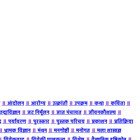
॥
॥
॥
॥
॥
॥
॥
ह
आंदोलन
आरोग्य
उत्क्रांती
उपक्रम
कथा
कविता
॥
॥
॥
॥
छद्मविज्ञान
जट निर्मूलन
जात पंचायत
जीवनकौशल्य
॥
॥
॥
॥
॥
द
पर्यावरण
पुरस्कार
पुस्तक परिचय
प्रकाशन
प्रतिक्रिया
॥
॥
॥
॥
॥
भ्रामक विज्ञान
मंथन
मनगोष्टी
मनोगत
मला शास्त्रज्ञ
॥
॥
॥
॥
॥
विवेकवाद
विवेकी पालकत्व
विशेष
वैज्ञानिक दृष्टिकोन