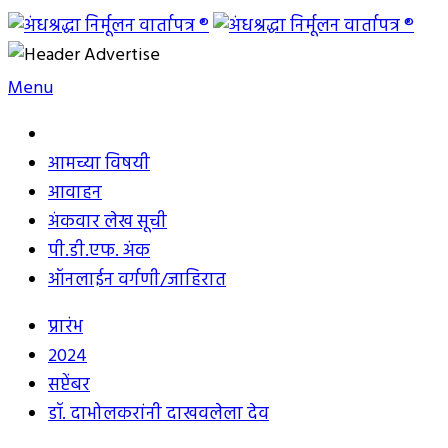
Skip
to
अंधश्रद्धा निर्मूलन वार्तापत्र ®
महाराष्ट्र अंधश्रद्धा निर्मूलन समिती™चे मुखपत्र
content
Menu
आमच्या विषयी
आवाहन
अंकवार लेख सूची
पी.डी.एफ. अंक
ऑनलाईन वर्गणी/जाहिरात
प्रारंभ
2024
सप्टेंबर
डॉ. दाभोलकरांनी दाखवलेला देव