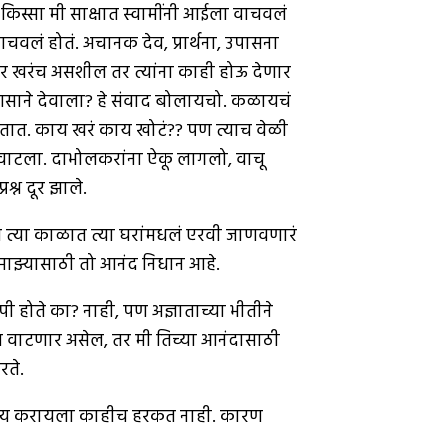
िस्सा मी साक्षात स्वामींनी आईला वाचवलं
वलं होतं. अचानक देव, प्रार्थना, उपासना
जर खरंच असशील तर त्यांना काही होऊ देणार
साने देवाला? हे संवाद बोलायचो. कळायचं
तात. काय खरं काय खोटं?? पण त्याच वेळी
सा वाटला. दाभोलकरांना ऐकू लागलो, वाचू
्न दूर झाले.
रण त्या काळात त्या घरांमधलं एरवी जाणवणारं
माझ्यासाठी तो आनंद निधान आहे.
 होते का? नाही, पण अज्ञाताच्या भीतीने
 वाटणार असेल, तर मी तिच्या आनंदासाठी
रते.
 मान्य करायला काहीच हरकत नाही. कारण