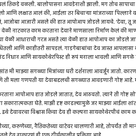
पावलं तिकडे वळली. बालोपासना आवडेनाशी झाली. मग तोच सापाचा क
आणि लक्षात आलं की, आईला तर बिचार्‍या मांजराच्या पिल्लाने वाच
झालं, आजोबा आजारी असले की हात आपोआप जोडले जायचे. ‘देवा, तू 
वेळी नाटकात काम करताना देवाने माणसाला निर्माण केलं की माण
ज्या वेळी आधाराची गरज असते त्या वेळी हात आपोआप का जोडले जा
मुलाखत बघितली आणि काहीतरी सापडलं. गाडगेबाबांचा देव जास्त आपला
ंद निधान आणि सायकोथेरपिस्ट ही रूपं मनाला भावली आणि सगळे प्रश
ांत मी माझ्या सगळ्या मित्रांच्या घरी दर्शनाला आवर्जून जातो. का
णि ती मला गणपती या देवाबद्दलची सगळ्यात आवडणारी गोष्ट आहे. 
ताना आपोआप हात जोडले जातात, देव आठवतो. त्याने ती गोष्ट सोपी
ारात्मकता घेते. माझी दृष्ट काढल्यामुळे जर माझ्या आईला शांत
 इथे देवावरचा विश्वास किंवा देव ही कल्पना सायकोथेरपीचं काम क
च्या, करुणेच्या, नैतिकतेच्या वाटेवर चालणारी आहे, तोपर्यंत ती
ले देव नाकारणं ही एक दीर्घकालीन प्रक्रिया आहे.