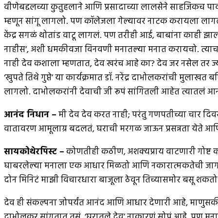
वीणेबद्दलच्या कुतुहलाने आणि प्रसादाच्या लालसेने साहजिकच 
म्हणून सांगू लागलो. पण कॉलेजला गेल्यावर नाटक करायला लागलो 
केंद्र सगळं थोतांड वाटू लागलं. पण तरीही आई, बाबांना काही 
नाहीस’, अशी धमकीवजा विनवणी मनातल्या मनात करायचो. त्याच 
नाही देव कशाला म्हणतात, देव खरंच आहे का? देव जर नसेल तर 
‘खुपते तिथे गुप्ते’ या कार्यक्रमात डॉ. नरेंद्र दाभोलकरांची 
लागलो. दाभोलकरांनी देवाची जी रूपं सांगितली आहेत त्यातलं आन
आनंद निधान
–
मी देव देव करत नाही; परंतु गणपतीच्या चार दिवस
वातावरण आमूलाग्र बदलतं, घराची मरगळ जाऊन प्रसन्नता येते आ
सायकोथेरपिस्ट
–
कोणतीही कठीण, अशक्यप्राय वाटणारी गोष्ट कर
घाबरलेल्या मनाला एक आधार मिळतो आणि नकारात्मकतेची जागा सक
दोन मिनिटं माझी विचारधारा बाजूला ठेवून तिच्यासमोर बसू शकतो.
देव ही संकल्पना जोपर्यंत आनंद आणि आधार देणारी आहे, माणुसकी
दाभोलकर सांगतात तसं, ‘घरातले देव’ नाकारणं सोपं आहे, पण मनात