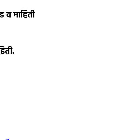
ड व माहिती
हिती.