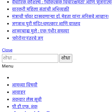
वैचारिक कौशल्य : ‘चिकित्सक विचारक्षमता’ आणि ‘सृजनात्म
वारकरी महिला संतांची अभिव्यक्ती
मंत्राची पॉवर दाखवणार्‍या डॉ. मेहता यांना अंनिसचे आव्हान!
जगन्नाथ पुरी मंदिर:चमत्कार आणि वास्तव
शाळाबाह्य मुले : एक गंभीर समस्या
‘कोरोना’नंतरचे जग
Close
यांचा
शोध
Menu
घ्या
:
आमच्या विषयी
आवाहन
अंकवार लेख सूची
पी.डी.एफ. अंक