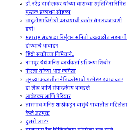
डॉ. नरेंद्र दाभोलकर यांच्या बाराव्या स्मृतिदिनानिमित्त
पुस्तक प्रकाशन सोहळा
जादूटोणाविरोधी कायद्याची कठोर अंमलबजावणी
हवी!
महाराष्ट्र अंधश्रद्धा निर्मूलन समिती चळवळीत सहभागी
होण्याचे आवाहन
हिंदी सक्तीच्या निमित्ताने..
नागपूर येथे अंनिस कार्यकर्ता प्रशिक्षण शिबीर
नीरजा यांच्या आठ कविता
जूनच्या अंकातील नैतिकतेसाठी परमेश्वर हवाच का?
हा लेख आणि संपादकीय आवडले
आंबेडकर आणि पेरियार
तासगाव अंनिस शाखेकडून वासुंबे गावातील महिलेला
केले जटमुक्त
दुसरी लाट?