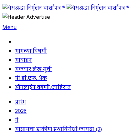
Skip
to
अंधश्रद्धा निर्मूलन वार्तापत्र ®
महाराष्ट्र अंधश्रद्धा निर्मूलन समिती™चे मुखपत्र
content
Menu
आमच्या विषयी
आवाहन
अंकवार लेख सूची
पी.डी.एफ. अंक
ऑनलाईन वर्गणी/जाहिरात
प्रारंभ
2026
मे
आसामचा डाकीण प्रथाविरोधी कायदा (2)