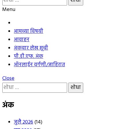
शोध
Menu
घ्या
:
आमच्या विषयी
आवाहन
अंकवार लेख सूची
पी.डी.एफ. अंक
ऑनलाईन वर्गणी/जाहिरात
Close
यांचा
शोध
घ्या
अंक
:
जुलै 2026
(14)