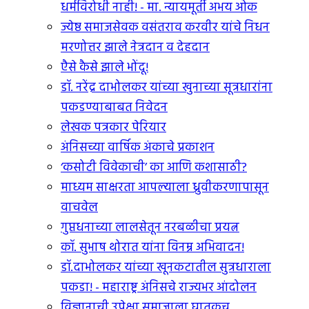
धर्मविरोधी नाही! - मा. न्यायमूर्ती अभय ओक
ज्येष्ठ समाजसेवक वसंतराव करवीर यांचे निधन
मरणोत्तर झाले नेत्रदान व देहदान
एैसे कैसे झाले भोंदू!
डॉ. नरेंद्र दाभोलकर यांच्या खुनाच्या सूत्रधारांना
पकडण्याबाबत निवेदन
लेखक पत्रकार पेरियार
अंनिसच्या वार्षिक अंकाचे प्रकाशन
‘कसोटी विवेकाची’ का आणि कशासाठी?
माध्यम साक्षरता आपल्याला ध्रुवीकरणापासून
वाचवेल
गुप्तधनाच्या लालसेतून नरबळीचा प्रयत्न
कॉ. सुभाष थोरात यांना विनम्र अभिवादन!
डॉ.दाभोलकर यांच्या खूनकटातील सुत्रधाराला
पकडा! - महाराष्ट्र अंनिसचे राज्यभर आंदोलन
विज्ञानाची उपेक्षा समाजाला घातकच...