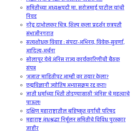
समितीच्या अध्यक्षपदी मा. सरोजमाई पाटील यांची
निवड
नरेंद्र दाभोलकर चित्र, शिल्प कला प्रदर्शन छत्रपती
संभाजीनगरात
सत्यशोधक विवाह : संपदा-अभिनव, विवेक-सुवर्णा,
आदित्य-अर्चना
सोलापूर येथे अंनिस राज्य कार्यकारिणीची बैठक
संपन्न
‘अजात’ माहितीपट आम्ही का तयार केला?
छद्मविज्ञानी ज्योतिष अभ्यासक्रम रद्द करा!
जाती धर्माच्या भिंती तोडण्यासाठी ‘अंनिस’ चे महत्वाचे
पाऊल!
दक्षिण महाराष्ट्रातील बहिष्कृत वर्गाची परिषद
महाराष्ट्र अंधश्रद्धा निर्मूलन समितीचे विविध पुरस्कार
जाहीर