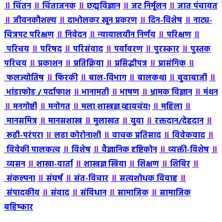
॥
॥
॥
॥
॥
चिंतन
चिंताजनक
छद्मविज्ञान
जट निर्मूलन
जात पंचायत
॥
॥
॥
॥
जीवनकौशल्य
दाभोलकर खून प्रकरण
दिन-विशेष
नाट्य-
॥
॥
॥
॥
चित्रपट परिक्षण
निवेदन
न्यायालयीन निर्णय
परिक्षण
॥
॥
॥
॥
॥
परिचय
परिषद
परिसंवाद
पर्यावरण
पुरस्कार
पुस्तक
॥
॥
॥
॥
॥
परिचय
प्रकाशन
प्रतिक्रिया
प्रसिद्धीपत्र
प्रासंगिक
॥
॥
॥
॥
॥
फलज्योतिष
फिरकी
बाल-विभाग
बालकथा
बुवाबाजी
॥
॥
॥
॥
भांडाफोड / पर्दाफाश
भानामती
भाषण
भ्रामक विज्ञान
मंथन
॥
॥
॥
॥
॥
मनगोष्टी
मनोगत
मला शास्त्रज्ञ व्हायचंय!
महिला
॥
॥
॥
॥
॥
मानसमित्र
मानसशास्त्र
मुलाखत
युवा
रक्तदान/देहदान
॥
॥
॥
॥
रूढी-परंपरा
लढा कोरोनाशी
वाचक प्रतिसाद
विवेकवाद
॥
॥
॥
॥
विवेकी पालकत्व
विशेष
वैज्ञानिक दृष्टिकोन
व्यक्ती-विशेष
॥
॥
॥
॥
॥
व्यसन
शाखा-वार्ता
शास्त्रज्ञ स्त्रिया
शिक्षण
शिबिर
॥
॥
॥
॥
संकल्पना
संघर्ष
संत-विचार
सत्यशोधक विवाह
॥
॥
॥
॥
संपादकीय
संवाद
संविधान
सामाजिक
सामाजिक
बहिष्कार