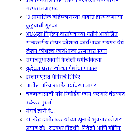
इस्लाममधील चिकित्सेच्या परंपरेला बळ द्यावे -
सरफराज अहमद
12 सामाजिक बहिष्काराच्या आगीत होरपळणार्‍या
कुटुंबाची सुटका
अंधश्रद्धा निर्मूलन वार्तापत्राच्या वतीने आयोजित
राज्यस्तरीय लेखन कौशल्य कार्यशाळा रायगड येथे
लेखन कौशल्य कार्यशाळा उत्साहात संपन्न
समाजसुधारकांनी केलेली धर्मचिकित्सा
वृद्धेच्या घरात खोट्या पैशांचा पाऊस!
इस्लामपुरात अंनिसचे शिबिर
पाटील परिवारातर्फे पर्यावरण जागर
चळवळीसाठी ‘नॉन रिवॉर्डिंग’ काम करणारे चंद्रकांत
उळेकर गुरुजी
संघर्ष जारी है...
डॉ. नरेंद्र दाभोलकर यांच्या खुनाचे ‘सुत्रधार कोण?’
जवाब दो! : राज्यभर निदर्शने, निवेदने आणि मॉर्निंग