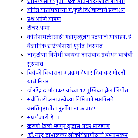
धार्मिक सहिष्णुता - एक अतिसंवेदनशील भावना!
अंनिस वार्तापत्राच्या म.फुले विशेषांकाचे प्रकाशन
प्रश्न आणि आपण
टीचर अम्मा
कोरोनामुक्तीसाठी महामृत्युंजय पठणाचे आवाहन, हे
वैज्ञानिक दृष्टिकोनाशी पूर्णतः विसंगत
जादूटोणा विरोधी कायदा जनसंवाद प्रबोधन यात्रेची
सुरुवात
विवेकी विचारांना अग्रक्रम देणारे दिवाकर मोहनी
यांचे निधन
डॉ.नरेंद्र दाभोलकर यांच्या १२ पुस्तिका ब्रेल लिपीत..
सर्वपितरी अमावस्येच्या निमित्ताने मअंनिसने
वसतिगृहातील मुलींना खाऊ वाटप
संघर्ष जारी है...।
करणी केली म्हणून वृद्धास जबर मारहाण
डॉ. नरेंद्र दाभोलकर लोकविद्यापीठाचे अभ्यासक्रम