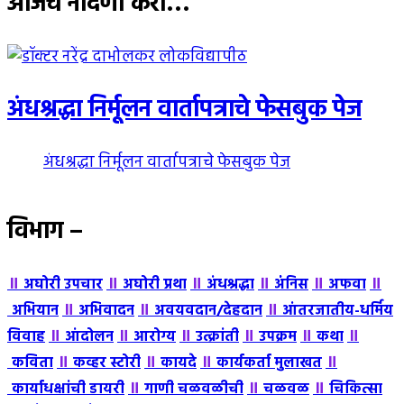
आजच नोंदणी करा…
अंधश्रद्धा निर्मूलन वार्तापत्राचे फेसबुक पेज
अंधश्रद्धा निर्मूलन वार्तापत्राचे फेसबुक पेज
विभाग –
॥
॥
॥
॥
॥
॥
अघोरी उपचार
अघोरी प्रथा
अंधश्रद्धा
अंंनिस
अफवा
॥
॥
॥
अभियान
अभिवादन
अवयवदान/देहदान
आंतरजातीय-धर्मिय
॥
॥
॥
॥
॥
॥
विवाह
आंदोलन
आरोग्य
उत्क्रांती
उपक्रम
कथा
॥
॥
॥
॥
कविता
कव्हर स्टोरी
कायदे
कार्यकर्ता मुलाखत
॥
॥
॥
कार्याधक्षांची डायरी
गाणी चळवळीची
चळवळ
चिकित्सा