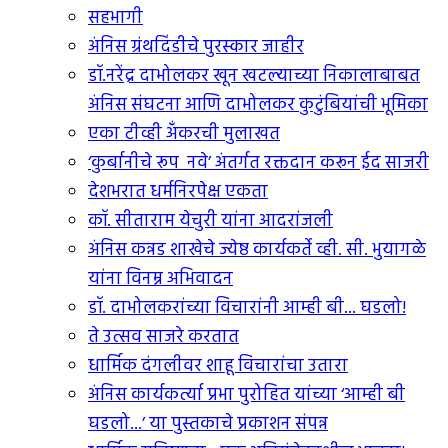
सहभागी
अंनिस ग्रंथदिंडीचे पुरस्कार जाहीर
डॉ.नरेंद्र दाभोलकर खून खटल्याच्या निकालाबाबत
अंनिस संघटना आणि दाभोलकर कुटुंबियांची भूमिका
एका टीव्ही अंँकरची मुलाखत
‘कुर्बानीचे रूप नवे’ अंतर्गत रक्तदान करून ईद साजरी
देशभरात धर्मनिरपेक्ष एकता
कॉ. सीताराम येचुरी यांना आदरांजली
अंनिस कन्नड शाखेचे ज्येष्ठ कार्यकर्ते व्ही. सी. भुयागळे
यांना विनम्र अभिवादन
डॉ. दाभोलकरांच्या विचारांनी आम्ही बी... घडलो!
ते उत्सव साजरे करतात
धार्मिक दंगलीवर शाहू विचारांचा उतारा
अंनिस कार्यकर्त्या प्रभा पुरोहित यांच्या ‘आम्ही बी
घडलो...’ या पुस्तकाचे प्रकाशन संपन्न