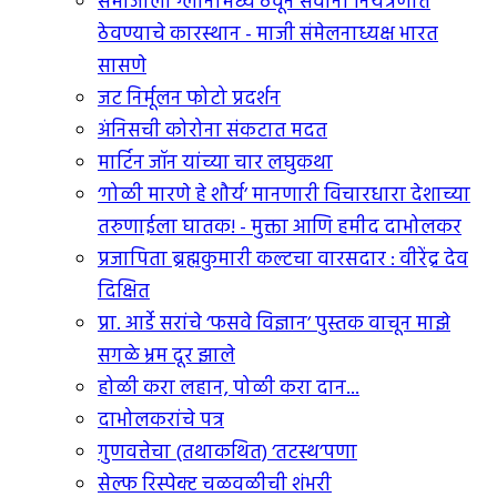
समाजाला ग्लानीमध्ये ठेवून सर्वांना नियंत्रणात
ठेवण्याचे कारस्थान - माजी संमेलनाध्यक्ष भारत
सासणे
जट निर्मूलन फोटो प्रदर्शन
अंनिसची कोरोना संकटात मदत
मार्टिन जॉन यांच्या चार लघुकथा
‘गोळी मारणे हे शौर्य’ मानणारी विचारधारा देशाच्या
तरुणाईला घातक! - मुक्ता आणि हमीद दाभोलकर
प्रजापिता ब्रह्मकुमारी कल्टचा वारसदार : वीरेंद्र देव
दिक्षित
प्रा. आर्डे सरांचे ‘फसवे विज्ञान’ पुस्तक वाचून माझे
सगळे भ्रम दूर झाले
होळी करा लहान, पोळी करा दान...
दाभोलकरांचे पत्र
गुणवत्तेचा (तथाकथित) ‘तटस्थ’पणा
सेल्फ रिस्पेक्ट चळवळीची शंभरी