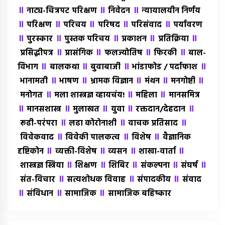
॥
॥
॥
नाट्य-चित्रपट परिक्षण
निवेदन
न्यायालयीन निर्णय
॥
॥
॥
॥
॥
परिक्षण
परिचय
परिषद
परिसंवाद
पर्यावरण
॥
॥
॥
॥
॥
पुरस्कार
पुस्तक परिचय
प्रकाशन
प्रतिक्रिया
॥
॥
॥
॥
प्रसिद्धीपत्र
प्रासंगिक
फलज्योतिष
फिरकी
बाल-
॥
॥
॥
॥
विभाग
बालकथा
बुवाबाजी
भांडाफोड / पर्दाफाश
॥
॥
॥
॥
॥
भानामती
भाषण
भ्रामक विज्ञान
मंथन
मनगोष्टी
॥
॥
॥
मनोगत
मला शास्त्रज्ञ व्हायचंय!
महिला
मानसमित्र
॥
॥
॥
॥
॥
मानसशास्त्र
मुलाखत
युवा
रक्तदान/देहदान
॥
॥
॥
रूढी-परंपरा
लढा कोरोनाशी
वाचक प्रतिसाद
॥
॥
॥
विवेकवाद
विवेकी पालकत्व
विशेष
वैज्ञानिक
॥
॥
॥
॥
दृष्टिकोन
व्यक्ती-विशेष
व्यसन
शाखा-वार्ता
॥
॥
॥
॥
॥
शास्त्रज्ञ स्त्रिया
शिक्षण
शिबिर
संकल्पना
संघर्ष
॥
॥
॥
संत-विचार
सत्यशोधक विवाह
संपादकीय
संवाद
॥
॥
॥
संविधान
सामाजिक
सामाजिक बहिष्कार