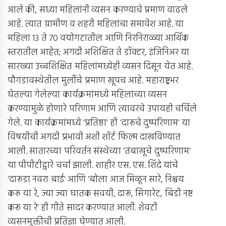
आले की, सध्या महिलांनी व्यसन करण्याचे प्रमाण वाढले
आहे. त्यात ग्रामीण व शहरी महिलांचा समावेश आहे. या
महिला 13 ते 70 वयोगटातील आणि निरनिराळ्या आर्थिक
स्तरातील आहेत; अगदी अशिक्षित ते डॉक्टर, इंजिनिअर या
सारख्या उच्चशिक्षित महिलांमध्येही व्यसन दिसून येत आहे.
पौगंडावस्थेतील मुलींचे प्रमाण खूपच आहे. महाराष्ट्रभर
घेतल्या गेलेल्या कार्यक्रमांमध्ये महिलांंच्या व्यसन
करण्यामुळे होणारे परिणाम आणि त्यावरचे उपायही चर्चिले
गेले. या कार्यक्रमांमध्ये ‘प्रतिष्ठा’ ही ‘दारूचे दुष्परिणाम’ या
विषयीची अगदी प्रभावी अशी शॉर्ट फिल्म दाखविण्यात
आली. सातारच्या परिवर्तन संस्थेच्या ‘तंबाखूचे दुष्परिणाम’
या पीपीटीद्वारे चर्चा झाली. शाहीर एस. एस. शिंदे यांचे
‘दारूडा नवरा बाई’ आणि ‘बोला आज मिळून सारे, निश्चय
करू या रे, ज्या ज्या घातक सवयी, दारू, सिगारेट, बिडी नष्ट
करू या रे’ ही गीते सादर करण्यात आली. शेवटी
व्यसनमुक्तीची प्रतिज्ञा घेण्यात आली.