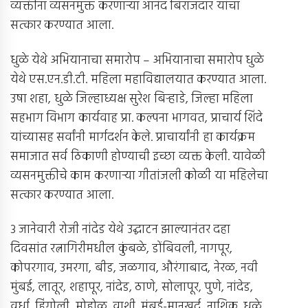
व्यक्तींना व्यसनमुक्त करणार्‍या आनंद बिराजदार यांचा
सत्कार करण्यात आला.
धुळे येथे अभियानाचा समारोप – अभियानाचा समारोप धुळे
येथे एस.एन.डी.टी. महिला महाविद्यालयात करण्यात आला.
उषा शहा, धुळे जिल्हाध्यक्ष सुरेश बिर्‍हाडे, जिल्हा महिला
सहभाग विभाग कार्यवाह प्रा. कल्पना भागवत, प्राचार्य शिंदे
यांच्यासह सर्वांनी मार्गदर्शन केले. प्राचार्यांनी हा कार्यक्रम
समाजात सर्व ठिकाणी होण्याची इच्छा व्यक्त केली. यावेळी
व्यसनमुक्तीचे काम करणार्‍या गीतांजली कोळी या महिलेचा
सत्कार करण्यात आला.
3 जानेवारी रोजी नांदेड येथे उद्घाटन झाल्यानंतर दहा
दिवसांत रत्नागिरीमधील कुंबळे, डोंबिवली, नागपूर,
कोपरगाव, उमरगा, बीड, जळगाव, औरंगाबाद, नेरळ, नवी
मुंबई, लातूर, शहापूर, नांदेड, ठाणे, सोलापूर, पुणे, नांदेड,
वर्धा, हिंगोली, मोहोळ, वाशी, मुंबई-मानखुर्द, नाशिक, धुळे,