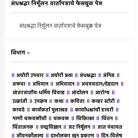
अंधश्रद्धा निर्मूलन वार्तापत्राचे फेसबुक पेज
अंधश्रद्धा निर्मूलन वार्तापत्राचे फेसबुक पेज
विभाग –
॥
॥
॥
॥
॥
अघोरी उपचार
अघोरी प्रथा
अंधश्रद्धा
अंंनिस
॥
॥
॥
॥
अफवा
अभियान
अभिवादन
अवयवदान/देहदान
॥
॥
॥
आंतरजातीय-धर्मिय विवाह
आंदोलन
आरोग्य
॥
॥
॥
॥
॥
उत्क्रांती
उपक्रम
कथा
कविता
कव्हर स्टोरी
॥
॥
॥
कायदे
कार्यकर्ता मुलाखत
कार्याधक्षांची डायरी
॥
॥
॥
॥
गाणी चळवळीची
चळवळ
चिकित्सा
चिंतन
॥
॥
॥
चिंताजनक
छद्मविज्ञान
जट निर्मूलन
जात पंचायत
॥
॥
॥
जीवनकौशल्य
दाभोलकर खून प्रकरण
दिन-विशेष