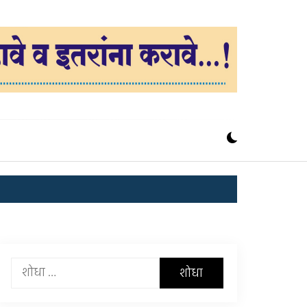
यांचा
शोध
घ्या