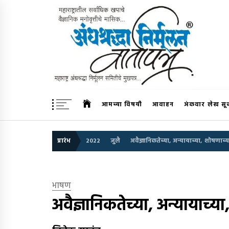
Skip
to
content
अंधश्रद्धा निर्मूलन वार्तापत्र 
महाराष्ट्र अंधश्रद्धा निर्मूलन समिती™चे मुखपत्र
आमच्या विषयी
आवाहन
अंकवार लेख सू
प्रारंभ
2022
जुलै
अवैज्ञानिकतेच्या, अन्यायाच्या, शोषणाच्
भाषण
अवैज्ञानिकतेच्या, अन्यायाच्