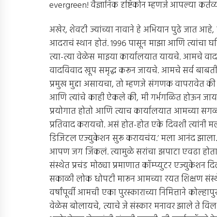
evergreen! वैज्ञानिक दृष्टिकोन म्हणजे आपल्या कर्तव
अखेर, शेवटी ज्यांच्या नावाने हे अभियान पुढे जात आहे
आदराचं स्थान होतं. 1996 पासून माझा आणि त्यांचा घनिष
त्या-त्या वेळेस माझ्या कार्यालयात यायचे. आमचे व
वादविवाद खूप समृद्ध करून जायचे. आमचे सर्व बा
प्रमुख मुद्दा असायचा, तो म्हणजे संगणक वापरावेत क
आणि त्यांचे काही ऐकले की, मी गर्भगळित होऊन जायचो.
प्रयोगात होतो आणि त्याच कार्यालयात आमच्या सगळ्या
प्रतिवाद करायचो. असं होत-होत एके दिवशी त्यांनी मल
डिजिटल एज्युकेशन सुरू करायचंय.’ मला आनंद झाला
आपण जग जिंकलं. त्यामुळे सरांचा झपाटा एवढा होता 
संस्थेत प्रचंड मोठ्या प्रमाणात कॉम्प्युटर एज्युकेश
सकाळी लोक धोपटी मारून आमच्या रयत शिक्षण संस्थेच्
वर्षांपूर्वी आमची एका पुरस्काराच्या निमित्ताने कोल्हाप
वेळेस बोलायचे, त्याचे जे संस्कार मनावर झाले ते विल