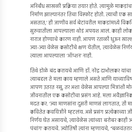
अनिर्बंध साखळी प्रक्रिया तयार होते. त्यामुळे माकडा
निर्माण झाल्यानंतर तिचा विस्फोट होतो. त्याची एक
असतात,’ ही जाणीव सर्व बेटांवरील माकडांमध्ये विकसित 
सुरुवातीला आपल्याला थोडं अपयश आलं. काही लोकांन
नाराज होण्याचे कारण नाही. आपण रताळी धुऊन खाल्ल
ज्या-ज्या वेळेस कसोटीचे क्षण येतील, त्यावेळेस निर्
त्याला आपल्याला ‘ऑप्शन’ नाही.
तिथे डोळे बंद करायचे आणि डॉ. नरेंद्र दाभोलकर या
त्याबद्दल ते मला काय म्हणाले असते आणि याच्या
आपण उतरत नसू, तर अशा वेळेस आपल्या मित्रांशी मो
जीवनातील एक कसोटीचा प्रसंग आहे. मला अवैज्ञानिक 
मदत कर. ‘ज्या माणसांना दुसरी माणसं लागतात, ती म
कवितेत कवयित्रीने म्हटलंय. असे प्रसंग प्रत्येकाच्
निर्णय घेत असायचे, त्यावेळेस त्यांच्या बरोबर का
पंचांग’ करायचे. ज्योतिषी त्यांना म्हणायचे, “बळवंतरा