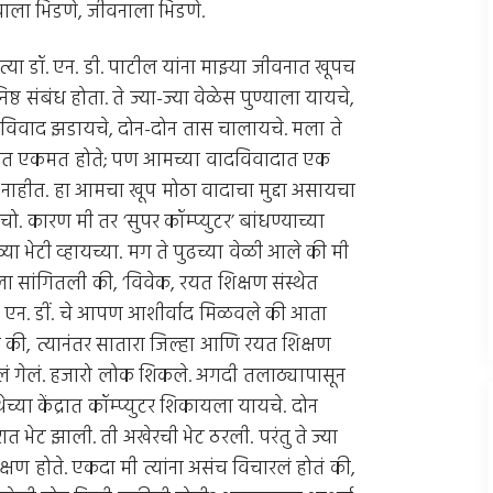
्याला भिडणे, जीवनाला भिडणे.
, त्या डॉ. एन. डी. पाटील यांना माझ्या जीवनात खूपच
्ठ संबंध होता. ते ज्या-ज्या वेळेस पुण्याला यायचे,
ादविवाद झडायचे, दोन-दोन तास चालायचे. मला ते
बतीत एकमत होते; पण आमच्या वादविवादात एक
ी नाहीत. हा आमचा खूप मोठा वादाचा मुद्दा असायचा
 कारण मी तर ‘सुपर कॉम्प्युटर’ बांधण्याच्या
 भेटी व्हायच्या. मग ते पुढच्या वेळी आले की मी
ा सांगितली की, ‘विवेक, रयत शिक्षण संस्थेत
. एन. डीं. चे आपण आशीर्वाद मिळवले की आता
की, त्यानंतर सातारा जिल्हा आणि रयत शिक्षण
न दिलं गेलं. हजारो लोक शिकले. अगदी तलाठ्यापासून
या केंद्रात कॉम्प्युटर शिकायला यायचे. दोन
ुरात भेट झाली. ती अखेरची भेट ठरली. परंतु ते ज्या
क्षण होते. एकदा मी त्यांना असंच विचारलं होतं की,