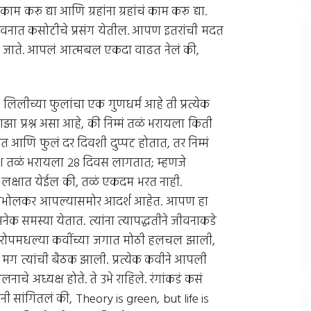
ाम करू द्या आणि ग्रहांना ग्रहांचं काम करू द्या.
जीवनात कसोटीचे प्रसंग येतील. आपण इतरांची मदत
ढत जाते. आपलं आत्मबल एकदा वाढत नेलं की,
लीच्या फुलांचा एक गुणधर्म आहे ती प्रत्येक
ाझा प्रश्न असा आहे, की निम्मं तळं भरायला किती
आणि फुलं दर दिवशी दुप्पट होतात, तर निम्मं
श तळं भरायला 28 दिवस लागतात; म्हणजे
न लक्षात येईल की, तळं एकदम भरत नाही.
े डॉ. दाभोलकर आपल्यासमोर आदर्श आहेत. आपण हा
अनेक समस्या येतात. त्यांना त्यापद्धतीने जीवनाकडे
ी, युरोपमधल्या कवींच्या जगात मोठी हलचल झाली,
ांनी.’ मग त्यांची बैठक झाली. प्रत्येक कवीने आपली
लनाचे अध्यक्ष होते. ते उभे राहिले. रंगांकडं कसं
नी सांगितलं की, Theory is green, but life is