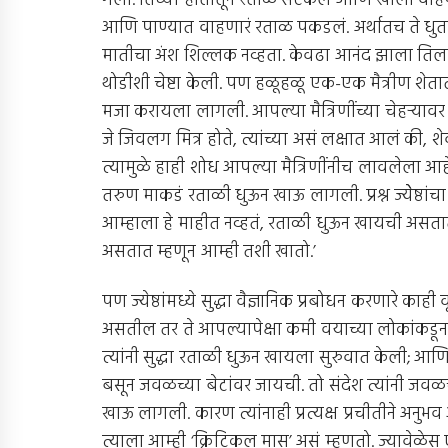
गेली. तिच्या हातातून रताळ सटकलं आणि खाली वाह
आणि पाण्यात वाहणारं रताळ पकडलं. अर्थातच ते धुतलं 
मातीचा अंश शिल्लक नव्हता. केवढा आनंद झाला तिला..! 
थोडीशी चेष्टा केली. पण हळूहळू एक-एक मैत्रीण शे
मजा करायला लागली. आपल्या मैत्रिणींच्या चेहर्‍यावर व
जे जिवलग मित्र होते, त्यांच्या असं लक्षात आलं की,
त्यामुळे हाही शोध आपल्या मैत्रिणींनीच लावलेला आह
तरुण माकडं रताळी धुऊन खाऊ लागली. प्रश्न ज्येेष्ठांचा 
आम्हाला हे माहीत नव्हतं, रताळी धुऊन खायची असतात.
असतात म्हणून आम्ही तशी खातो.’
पण ज्येष्ठांमध्ये सुद्धा वैज्ञानिक प्रबोधन करणारे काही व
असतील तर ते आपल्यापेक्षा कमी वयाच्या लोकांकडू
त्यांनी सुद्धा रताळी धुऊन खायला सुरुवात केली; आण
बसून जवळच्या बेटांवर जायची. तो संदेश त्यांनी जवळ
खाऊ लागली. कारण त्यांनाही प्रत्यक्ष प्रचीतीने अनु
त्याला आम्ही ‘क्रिटिकल मास’ असं म्हणतो. ज्यावेळेस 