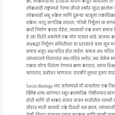
की, लोकशाहीचा इतिहास आपण काढून बघितला तर आप
लोकशाही राष्ट्रांमध्ये गेल्या तीनशे वर्षांत युध्द झालेल
लोकशाही असू शकेल आणि दुसर्‍या बाजूला एकाधिकार
शकेल. परंतु जागतिक शांतता, गरिबी निर्मूलन या 
कशी निर्माण करता येईल, त्यासाठी एक सजग समाज निर
हे त्या दिशेने असलेले एक मोठं पाऊल आहे. आजचा 
अंधश्रद्धा निर्मूलन समितीच्या या धाडसाचे मला खूप
समाज अजून अध:पतित होत जाईल. समाज अधःपतित आह
त्यांच्यातले विचारवंत अध:पतित आहेत. ज्या वेळेस स
एकदा योग्य दिशेला नेण्याचं काम करतात, त्यांना शिक्
म्हणतात, प्रबोधन म्हणतात. यादृष्टीने तुमचा हुरूप व
Socio-Biology च्या जर्नलमध्ये मी वाचलेला एक रिस
क्लिष्ट भाषा सांगणार नसून काल्पनिक गोष्टीरुपात 
होती आणि ती माकडं शेतात जाऊन मातीतील रताळी खा
तोंडात माती जायची. एके दिवशी असं झालं, त्यांच