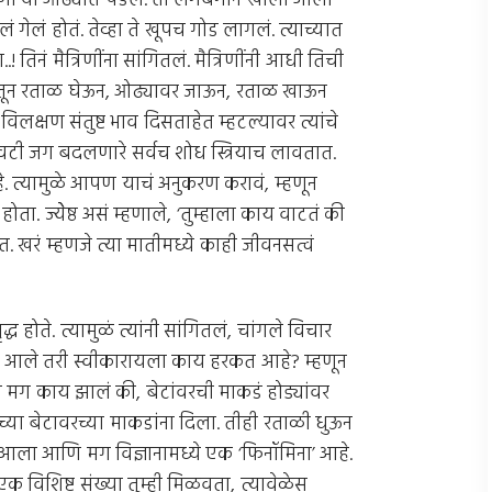
णार्‍या ओढ्यात पडलं. ती लगबगीने खाली आली
गेलं होतं. तेव्हा ते खूपच गोड लागलं. त्याच्यात
तिनं मैत्रिणींना सांगितलं. मैत्रिणींनी आधी तिची
तातून रताळ घेऊन, ओढ्यावर जाऊन, रताळ खाऊन
िलक्षण संतुष्ट भाव दिसताहेत म्हटल्यावर त्यांचे
 शेवटी जग बदलणारे सर्वच शोध स्त्रियाच लावतात.
े. त्यामुळे आपण याचं अनुकरण करावं, म्हणून
होता. ज्येेष्ठ असं म्हणाले, ‘तुम्हाला काय वाटतं की
 खरं म्हणजे त्या मातीमध्ये काही जीवनसत्वं
ृद्ध होते. त्यामुळं त्यांनी सांगितलं, चांगले विचार
न आले तरी स्वीकारायला काय हरकत आहे? म्हणून
ि मग काय झालं की, बेटांवरची माकडं होड्यांवर
च्या बेटावरच्या माकडांना दिला. तीही रताळी धुऊन
भव आला आणि मग विज्ञानामध्ये एक ‘फिनॉमिना’ आहे.
एक विशिष्ट संख्या तुम्ही मिळवता, त्यावेळेस