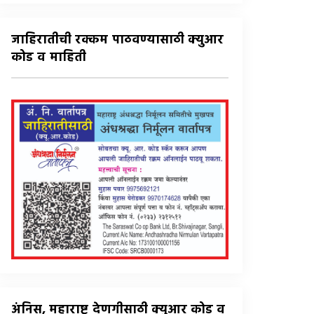
जाहिरातीची रक्कम पाठवण्यासाठी क्युआर
कोड व माहिती
अंनिस, महाराष्ट्र देणगीसाठी क्युआर कोड व