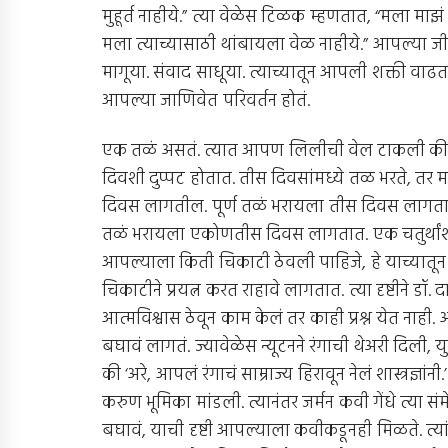
मुहूर्त नाहीये.” त्या वेळेस टिळक म्हणतात, “मला माझं क
मला त्याच्यासाठी थांबायला वेळ नाहीये.” आपल्या 
मागूया. संवाद साधूया. त्याच्यातून आपली शक्ती वा
आपल्या जाणिवेत परिवर्तन होतं.
एक तळं असतं. त्यात आपण लिलीची वेल टाकली की लि
दिवशी दुप्पट होतात. तीस दिवसांमध्ये तळ भरते, तर म
दिवस लागतील. पूर्ण तळं भरायला तीस दिवस लागतात 
तळं भरायला एकोणतीस दिवस लागतात. एक चतुर्थां
आपल्याला किती चिकाटी ठेवली पाहिजे, हे याच्यातू
चिकाटीने प्रयत्न करत राहावे लागतात. त्या दृष्टीन
आत्मविश्वास ठेवून काम केलं तर काही प्रश्न येत नाही. 
बघावं लागतं. ज्यावेळेस न्यूटनने रंगाची थेअरी दिल
की ‘अरे, आपलं रंगाचं साम्राज्य हिरावून नेलं शास्त्रज्ञ
करुण भूमिका मांडली. त्यानंतर जर्मन कवी गेंधे त्या संमे
बघावं, याची दृष्टी आपल्याला कवीकडूनही मिळते. त्यां