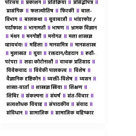
॥
॥
॥
॥
परिचय
प्रकाशन
प्रतिक्रिया
प्रसिद्धीपत्र
॥
॥
॥
प्रासंगिक
फलज्योतिष
फिरकी
बाल-
॥
॥
॥
विभाग
बालकथा
बुवाबाजी
भांडाफोड /
॥
॥
॥
पर्दाफाश
भानामती
भाषण
भ्रामक विज्ञान
॥
॥
॥
॥
मंथन
मनगोष्टी
मनोगत
मला शास्त्रज्ञ
॥
॥
॥
व्हायचंय!
महिला
मानसमित्र
मानसशास्त्र
॥
॥
॥
॥
मुलाखत
युवा
रक्तदान/देहदान
रूढी-
॥
॥
॥
परंपरा
लढा कोरोनाशी
वाचक प्रतिसाद
॥
॥
॥
विवेकवाद
विवेकी पालकत्व
विशेष
॥
॥
॥
वैज्ञानिक दृष्टिकोन
व्यक्ती-विशेष
व्यसन
॥
॥
॥
शाखा-वार्ता
शास्त्रज्ञ स्त्रिया
शिक्षण
॥
॥
॥
॥
शिबिर
संकल्पना
संघर्ष
संत-विचार
॥
॥
॥
सत्यशोधक विवाह
संपादकीय
संवाद
॥
॥
संविधान
सामाजिक
सामाजिक बहिष्कार