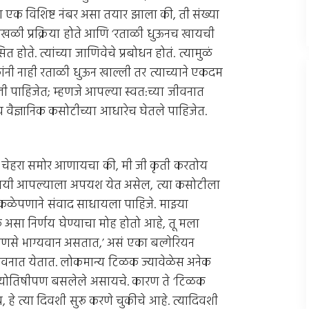
ंचा एक विशिष्ट नंबर असा तयार झाला की, ती संख्या
 साखळी प्रक्रिया होते आणि ‘रताळी धुऊनच खायची
होते. त्यांच्या जाणिवेचे प्रबोधन होतं. त्यामुळं
ी नाही रताळी धुऊन खाल्ली तर त्याच्याने एकदम
ी पाहिजेत; म्हणजे आपल्या स्वत:च्या जीवनात
णय वैज्ञानिक कसोटीच्या आधारेच घेतले पाहिजेत.
ंचा चेहरा समोर आणायचा की, मी जी कृती करतोय
विषयी आपल्याला अपयश येत असेल, त्या कसोटीला
कळेपणाने संवाद साधायला पाहिजे. माझ्या
असा निर्णय घेण्याचा मोह होतो आहे, तू मला
ाणसे भाग्यवान असतात,’ असं एका बल्गेरियन
या जीवनात येतात. लोकमान्य टिळक ज्यावेळेस अनेक
ही ज्योतिषीपण बसलेले असायचे. कारण ते ‘टिळक
व, हे त्या दिवशी सुरू करणे चुकीचे आहे. त्यादिवशी