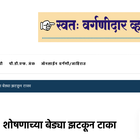
®
ची
पी.डी.एफ. अंक
ऑनलाईन वर्गणी/जाहिरात
या बेड्या झटकून टाका
या, शोषणाच्या बेड्या झटकून टाका