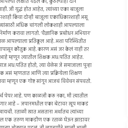
ल्या लक्षात येईल की, कुठल्याही दोन
ं नाही. जी युद्धं होत आहेत, त्यांच्या एका बाजूला
शाही किंवा दोन्ही बाजूला एकाधिकारशाही असू
सगळ्यांसाठी अधिक चांगली लोकशाही आपल्याला
्माण करावा लागतो. ‘वैज्ञानिक प्रबोधन अभियान’
काळ आपल्याला प्रतिकूल आहे. अशा परिस्थितीत
 मनापासून कौतुक आहे. कारण असं जर केलं नाही तर
े म्हणून त्यातील शिक्षक अध:पतित आहेत.
माज अध:पतित होतो, त्या वेळेस जे समाजाला पुन्हा
षक असं म्हणतात आणि त्या प्रक्रियेला शिक्षण
ाढावा म्हणून एक गोष्ट सांगून आजचं विवेचन संपवतो.
र्च पेपर आहे. पण काळजी करू नका, मी त्यातील
सांगणार आहे – जपानमधील एका बेटावर खूप माकडं
यची. रताळी खात असताना अर्थातच त्यांच्या
्यातील एक तरुण माकडीण एक रताळं घेऊन झाडावर