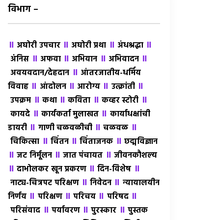
विभाग –
॥
॥
॥
॥
अघोरी उपचार
अघोरी प्रथा
अंधश्रद्धा
॥
॥
॥
॥
अंंनिस
अफवा
अभियान
अभिवादन
॥
अवयवदान/देहदान
आंतरजातीय-धर्मिय
॥
॥
॥
॥
विवाह
आंदोलन
आरोग्य
उत्क्रांती
॥
॥
॥
॥
उपक्रम
कथा
कविता
कव्हर स्टोरी
॥
॥
कायदे
कार्यकर्ता मुलाखत
कार्याधक्षांची
॥
॥
॥
डायरी
गाणी चळवळीची
चळवळ
॥
॥
॥
चिकित्सा
चिंतन
चिंताजनक
छद्मविज्ञान
॥
॥
॥
जट निर्मूलन
जात पंचायत
जीवनकौशल्य
॥
॥
॥
दाभोलकर खून प्रकरण
दिन-विशेष
॥
॥
नाट्य-चित्रपट परिक्षण
निवेदन
न्यायालयीन
॥
॥
॥
॥
निर्णय
परिक्षण
परिचय
परिषद
॥
॥
॥
परिसंवाद
पर्यावरण
पुरस्कार
पुस्तक