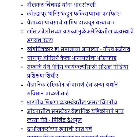
नीलकंठ चिंचवडे यांना आदरांजली
कोल्हापूर ‘अंनिस’कडून फकिराप्पाचा पर्दाफाश
पैशांच्या पावसाचे आमिष दाखवून अत्याचार
लॉस एजेंलीसच्या वणव्यांमुळे अमेरिकेतील व्यवस्थांचे
अपयश उघड!
व्यंगचित्रकार हा समाजाचा जागल्या - गौरव सर्जेराव
‘नागपूर अंनिस’ने केला भानामतीचा भांडाफोड
सफाळे येथे अंनिस कार्यकर्त्यांसाठी सोशल मीडिया
प्रशिक्षण शिबीर
वैज्ञानिक दृष्टिकोन जोपासणे हेच खर्‍या अर्थाने
संविधान पाळणे आहे
भारतीय शिक्षण व्यवस्थेवरील ‘असर’ चिंतनीय
जीवनातील समस्येवर वैज्ञानिक दृष्टिकोनाने मात
करता येते - मिलिंद देशमुख
दाभोलकरांच्या खुनाची सात वर्षे