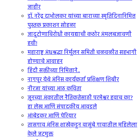
जाहीर
डॉ. नरेंद्र दाभोलकर यांच्या बाराव्या स्मृतिदिनानिमित्त
पुस्तक प्रकाशन सोहळा
जादूटोणाविरोधी कायद्याची कठोर अंमलबजावणी
हवी!
महाराष्ट्र अंधश्रद्धा निर्मूलन समिती चळवळीत सहभागी
होण्याचे आवाहन
हिंदी सक्तीच्या निमित्ताने..
नागपूर येथे अंनिस कार्यकर्ता प्रशिक्षण शिबीर
नीरजा यांच्या आठ कविता
जूनच्या अंकातील नैतिकतेसाठी परमेश्वर हवाच का?
हा लेख आणि संपादकीय आवडले
आंबेडकर आणि पेरियार
तासगाव अंनिस शाखेकडून वासुंबे गावातील महिलेला
केले जटमुक्त