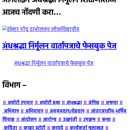
ऑनलाईन अंधश्रद्धा निर्मूलन शिक्षणासाठी
:
आजच नोंदणी करा…
अंधश्रद्धा निर्मूलन वार्तापत्राचे फेसबुक पेज
अंधश्रद्धा निर्मूलन वार्तापत्राचे फेसबुक पेज
विभाग –
॥
॥
॥
॥
॥
॥
अघोरी उपचार
अघोरी प्रथा
अंधश्रद्धा
अंंनिस
अफवा
॥
॥
॥
अभियान
अभिवादन
अवयवदान/देहदान
आंतरजातीय-धर्मिय
॥
॥
॥
॥
॥
॥
विवाह
आंदोलन
आरोग्य
उत्क्रांती
उपक्रम
कथा
॥
॥
॥
॥
कविता
कव्हर स्टोरी
कायदे
कार्यकर्ता मुलाखत