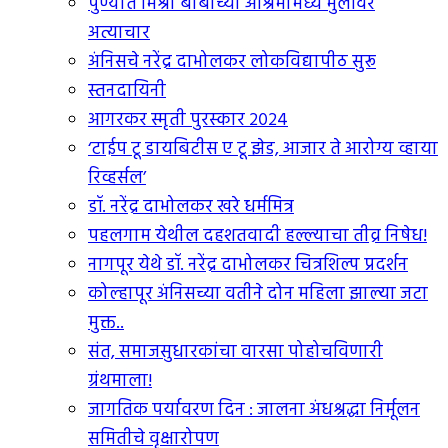
पुण्यात मिश्रा बाबाच्या आश्रमामध्ये मुलींवर
अत्याचार
अंनिसचे नरेंद्र दाभोलकर लोकविद्यापीठ सुरू
स्तनदायिनी
आगरकर स्मृती पुरस्कार २०२४
‘टाईप टू डायबिटीस ए टू झेड, आजार ते आरोग्य व्हाया
रिव्हर्सल’
डॉ. नरेंद्र दाभोलकर खरे धर्ममित्र
पहलगाम येथील दहशतवादी हल्ल्याचा तीव्र निषेध!
नागपूर येथे डॉ. नरेंद्र दाभोलकर चित्रशिल्प प्रदर्शन
कोल्हापूर अंनिसच्या वतीने दोन महिला झाल्या जटा
मुक्त..
संत, समाजसुधारकांचा वारसा पोहोचविणारी
ग्रंथमाला!
जागतिक पर्यावरण दिन : जालना अंधश्रद्धा निर्मूलन
समितीचे वृक्षारोपण