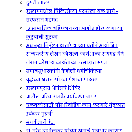
दुसरी लाट?
इस्लाममधील चिकित्सेच्या परंपरेला बळ द्यावे -
सरफराज अहमद
12 सामाजिक बहिष्काराच्या आगीत होरपळणार्‍या
कुटुंबाची सुटका
अंधश्रद्धा निर्मूलन वार्तापत्राच्या वतीने आयोजित
राज्यस्तरीय लेखन कौशल्य कार्यशाळा रायगड येथे
लेखन कौशल्य कार्यशाळा उत्साहात संपन्न
समाजसुधारकांनी केलेली धर्मचिकित्सा
वृद्धेच्या घरात खोट्या पैशांचा पाऊस!
इस्लामपुरात अंनिसचे शिबिर
पाटील परिवारातर्फे पर्यावरण जागर
चळवळीसाठी ‘नॉन रिवॉर्डिंग’ काम करणारे चंद्रकांत
उळेकर गुरुजी
संघर्ष जारी है...
डॉ. नरेंद्र दाभोलकर यांच्या खुनाचे ‘सुत्रधार कोण?’