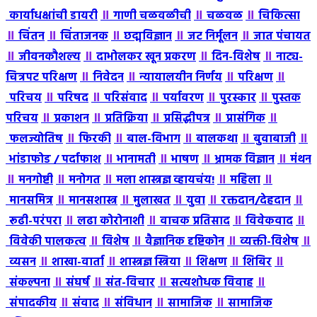
॥
॥
॥
कार्याधक्षांची डायरी
गाणी चळवळीची
चळवळ
चिकित्सा
॥
॥
॥
॥
॥
चिंतन
चिंताजनक
छद्मविज्ञान
जट निर्मूलन
जात पंचायत
॥
॥
॥
॥
जीवनकौशल्य
दाभोलकर खून प्रकरण
दिन-विशेष
नाट्य-
॥
॥
॥
॥
चित्रपट परिक्षण
निवेदन
न्यायालयीन निर्णय
परिक्षण
॥
॥
॥
॥
॥
परिचय
परिषद
परिसंवाद
पर्यावरण
पुरस्कार
पुस्तक
॥
॥
॥
॥
॥
परिचय
प्रकाशन
प्रतिक्रिया
प्रसिद्धीपत्र
प्रासंगिक
॥
॥
॥
॥
॥
फलज्योतिष
फिरकी
बाल-विभाग
बालकथा
बुवाबाजी
॥
॥
॥
॥
भांडाफोड / पर्दाफाश
भानामती
भाषण
भ्रामक विज्ञान
मंथन
॥
॥
॥
॥
॥
मनगोष्टी
मनोगत
मला शास्त्रज्ञ व्हायचंय!
महिला
॥
॥
॥
॥
॥
मानसमित्र
मानसशास्त्र
मुलाखत
युवा
रक्तदान/देहदान
॥
॥
॥
॥
रूढी-परंपरा
लढा कोरोनाशी
वाचक प्रतिसाद
विवेकवाद
॥
॥
॥
॥
विवेकी पालकत्व
विशेष
वैज्ञानिक दृष्टिकोन
व्यक्ती-विशेष
॥
॥
॥
॥
॥
व्यसन
शाखा-वार्ता
शास्त्रज्ञ स्त्रिया
शिक्षण
शिबिर
॥
॥
॥
॥
संकल्पना
संघर्ष
संत-विचार
सत्यशोधक विवाह
॥
॥
॥
॥
संपादकीय
संवाद
संविधान
सामाजिक
सामाजिक