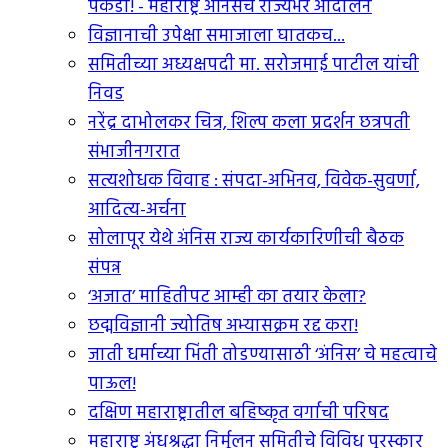
पकडा! - महाराष्ट्र अंनिसचे राज्यभर आंदोलन
विज्ञानाची उपेक्षा समाजाला घातकच...
समितीच्या अध्यक्षपदी मा. सरोजमाई पाटील यांची
निवड
नरेंद्र दाभोलकर चित्र, शिल्प कला प्रदर्शन छत्रपती
संभाजीनगरात
सत्यशोधक विवाह : संपदा-अभिनव, विवेक-सुवर्णा,
आदित्य-अर्चना
सोलापूर येथे अंनिस राज्य कार्यकारिणीची बैठक
संपन्न
‘अजात’ माहितीपट आम्ही का तयार केला?
छद्मविज्ञानी ज्योतिष अभ्यासक्रम रद्द करा!
जाती धर्माच्या भिंती तोडण्यासाठी ‘अंनिस’ चे महत्वाचे
पाऊल!
दक्षिण महाराष्ट्रातील बहिष्कृत वर्गाची परिषद
महाराष्ट्र अंधश्रद्धा निर्मूलन समितीचे विविध पुरस्कार