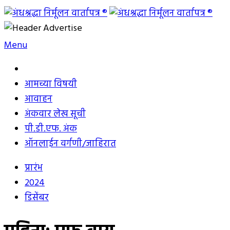
Skip
to
अंधश्रद्धा निर्मूलन वार्तापत्र ®
महाराष्ट्र अंधश्रद्धा निर्मूलन समिती™चे मुखपत्र
content
Menu
आमच्या विषयी
आवाहन
अंकवार लेख सूची
पी.डी.एफ. अंक
ऑनलाईन वर्गणी/जाहिरात
प्रारंभ
2024
डिसेंबर