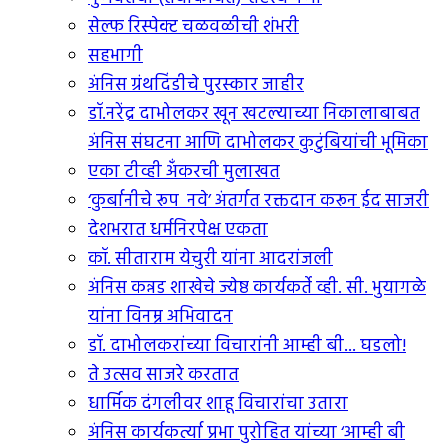
सेल्फ रिस्पेक्ट चळवळीची शंभरी
सहभागी
अंनिस ग्रंथदिंडीचे पुरस्कार जाहीर
डॉ.नरेंद्र दाभोलकर खून खटल्याच्या निकालाबाबत
अंनिस संघटना आणि दाभोलकर कुटुंबियांची भूमिका
एका टीव्ही अंँकरची मुलाखत
‘कुर्बानीचे रूप नवे’ अंतर्गत रक्तदान करून ईद साजरी
देशभरात धर्मनिरपेक्ष एकता
कॉ. सीताराम येचुरी यांना आदरांजली
अंनिस कन्नड शाखेचे ज्येष्ठ कार्यकर्ते व्ही. सी. भुयागळे
यांना विनम्र अभिवादन
डॉ. दाभोलकरांच्या विचारांनी आम्ही बी... घडलो!
ते उत्सव साजरे करतात
धार्मिक दंगलीवर शाहू विचारांचा उतारा
अंनिस कार्यकर्त्या प्रभा पुरोहित यांच्या ‘आम्ही बी