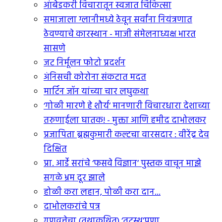
आंबेडकरी विचारातून स्वजात चिकित्सा
समाजाला ग्लानीमध्ये ठेवून सर्वांना नियंत्रणात
ठेवण्याचे कारस्थान - माजी संमेलनाध्यक्ष भारत
सासणे
जट निर्मूलन फोटो प्रदर्शन
अंनिसची कोरोना संकटात मदत
मार्टिन जॉन यांच्या चार लघुकथा
‘गोळी मारणे हे शौर्य’ मानणारी विचारधारा देशाच्या
तरुणाईला घातक! - मुक्ता आणि हमीद दाभोलकर
प्रजापिता ब्रह्मकुमारी कल्टचा वारसदार : वीरेंद्र देव
दिक्षित
प्रा. आर्डे सरांचे ‘फसवे विज्ञान’ पुस्तक वाचून माझे
सगळे भ्रम दूर झाले
होळी करा लहान, पोळी करा दान...
दाभोलकरांचे पत्र
गुणवत्तेचा (तथाकथित) ‘तटस्थ’पणा