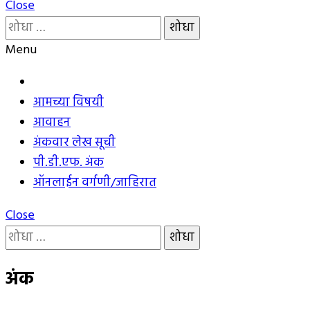
Close
यांचा
शोध
Menu
घ्या
:
आमच्या विषयी
आवाहन
अंकवार लेख सूची
पी.डी.एफ. अंक
ऑनलाईन वर्गणी/जाहिरात
Close
यांचा
शोध
घ्या
अंक
: