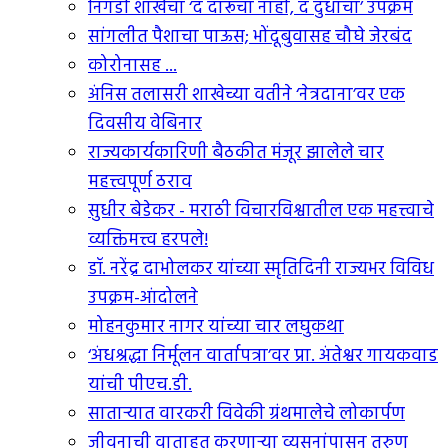
निगडी शाखेचा ‘द दारूचा नाही, द दुधाचा’ उपक्रम
सांगलीत पैशाचा पाऊस; भोंदूबुवासह चौघे जेरबंद
कोरोनासह ...
अंनिस तलासरी शाखेच्या वतीने ‘नेत्रदाना’वर एक
दिवसीय वेबिनार
राज्यकार्यकारिणी बैठकीत मंजूर झालेले चार
महत्त्वपूर्ण ठराव
सुधीर बेडेकर - मराठी विचारविश्वातील एक महत्त्वाचे
व्यक्तिमत्त्व हरपले!
डॉ. नरेंद्र दाभोलकर यांच्या स्मृतिदिनी राज्यभर विविध
उपक्रम-आंदोलने
मोहनकुमार नागर यांच्या चार लघुकथा
‘अंधश्रद्धा निर्मूलन वार्तापत्रा’वर प्रा. अंतेश्वर गायकवाड
यांची पीएच.डी.
सातार्‍यात वारकरी विवेकी ग्रंथमालेचे लोकार्पण
जीवनाची वाताहत करणार्‍या व्यसनांपासून तरुण