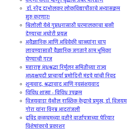
करणी केली म्हणून वृद्धास जबर मारहाण
डॉ. नरेंद्र दाभोलकर लोकविद्यापीठाचे अभ्यासक्रम
सुरु करणार!
बिलोली येथे गुप्तधनासाठी घरमालकाचा बळी
देण्याचा अघोरी प्रयत्न
अवैज्ञानिक आणि अविवेकी चाळ्यांना चाप
लावण्यासाठी वैज्ञानिक जगताने ठाम भूमिका
घेण्याची गरज
महाराष्ट्र अंधश्रद्धा निर्मूलन समितीच्या राज्य
अध्यक्षपदी प्राचार्या प्रमोदिनी मंडपे यांची निवड
शून्यवाद, श्रद्धावाद आणि नवसंशयवाद
विविध शाखा - विविध उपक्रम
विजयवाडा येथील नास्तिक केंद्राचे प्रमुख, डॉ. विजयम
गोरा यांना विनम्र आदरांजली
द्रविड कळघमच्या वतीने वार्तापत्राच्या पेरियार
विशेषांकाचे प्रकाशन