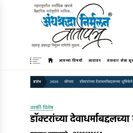
Skip
to
content
अंधश्रद्धा निर्मूलन वार्तापत्र 
महाराष्ट्र अंधश्रद्धा निर्मूलन समिती™चे मुखपत्र
आमच्या विषयी
आवाहन
अंकवार लेख सू
प्रारंभ
2020
ऑगस्ट
डॉक्टरांच्या देवाधर्माबद्दलच्या भूमिकेन
व्यक्ती-विशेष
डॉक्टरांच्या देवाधर्माबद्दलच्या