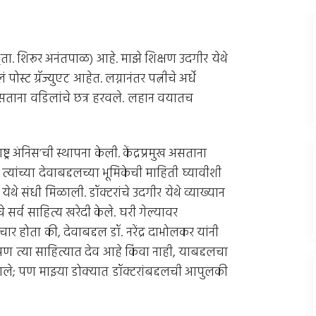
(ता. शिरूर अनंतपाळ) आहे. माझे शिक्षण उदगीर येथे
्ट ग्रॅज्युएट आहेत. लग्नानंतर पत्नीचे अर्धे
 असताना वडिलांचे छत्र हरवले. लहान वयातच
्ट्र अंनिस’ची स्थापना केली. केंद्रप्रमुख असताना
्यांच्या देवाबद्दलच्या भूमिकेची माहिती घ्यावीशी
ेथे संधी मिळाली. डॉक्टरांचे उदगीर येथे व्याख्यान
े सर्व साहित्य खरेदी केले. घरी गेल्यावर
र होता की, देवाबद्दल डॉ. नरेंद्र दाभोलकर यांनी
पण त्या साहित्यात देव आहे किंवा नाही, याबद्दलचा
ाले; पण माझ्या डोक्यात डॉक्टरांबद्दलची आपुलकी