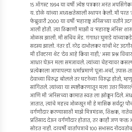
15 ऑगस्ट 1994 या वर्षी ज्येष्ठ पत्रकार अनंत अपसिंगेकर 
य. डोळे यांच्या अध्यक्षतेखाली स्थापन केली. मी परत 
फेब्रुवारी 2000 या वर्षी ‘महाराष्ट्र अंनिस’च्या वतीन
आली होती. त्या ठिकाणी माझी व ‘महाराष्ट्र अंनिस’ शाखा
ओळख झाली. मी सचिव अ‍ॅड. गंगाधर घुमाडे यांच्याकड
सदस्य झालो. नंतर डॉ. नरेंद्र दाभोलकर यांची भेट उदग
मी डॉक्टरना थेट ‘देव आहे किंवा नाही,’ असा प्रश्न वि
आधार घेऊन मला समजावले. त्यांच्या चेहर्‍यावर कसल्य
प्रत्येकाला आपापल्या धर्माप्रमाणे पूजा-अर्चा, उपा
देवाच्या विरुद्ध बोलले तर घटनेच्या विरुद्ध होतो, म्ह
सांगितले. त्यांच्या या स्पष्टीकरणातून मला उत्तर मिळाले, 
आणि मी ‘अंनिस’च्या कामात स्वतःला झोकून दिले. अंधश्रद
जातात, त्यांचे महत्त्व ओळखून मी हे मासिक सर्वदूर पो
वर्गणीदार करण्यासाठी माझे मित्रमंडळ, शिक्षक, नात
प्रतिसाद देऊन वर्गणीदार होतात, तर काही जण फक्
सोडत नाही. दरवर्षी वार्तापत्राचे 100 सभासद नोंदवतोच