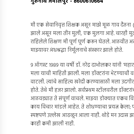
गुरुनाथ जमालपुरे
-
8600610664
मी एक सेवानिवृत्त शिक्षक असून माझे मूळ गाव दैठना 
झाले असून मला तीन मुली, एक मुलगा आहे. चारही मुलं पोस
राहिलेले शिक्षण मी पूर्ण पूर्ण करून घेतले. आठवीत
माझ्यावर अंधश्रद्धा निर्मूलनाचे संस्कार झाले होते.
9 ऑगस्ट 1989 या वर्षी डॉ. नरेंद्र दाभोलकर यांनी ‘महाराष
मला याची माहिती झाली. मला डॉक्टरांना भेटण्याची व त
वाटली. त्यांचे साहित्य खरेदी करण्यासाठी मला उदगीर य
होते. तेथे मी हजर झालो. सर्वप्रथम स्टॉलवरील डॉक्टरांच
आठवड्यात ते संपूर्ण वाचले. माझ्या डोक्यात एकच विचा
काय विचार मांडले आहेत. ते शोधण्याचा प्रयत्न केला; 
स्पष्टपणे उल्लेख आढळून आला नाही. थोडे मन उदास झ
काही कमी झाली नाही.