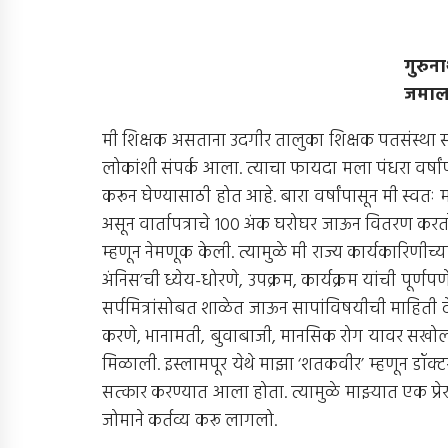
गुरुन
जमालप
मी शिक्षक असताना उदगीर तालुका शिक्षक पतसंस्था सहक
लोकांशी संपर्क आला. त्याचा फायदा मला पंधरा वर्षांपासू
करून घेण्यासाठी होत आहे. बारा वर्षांपासून मी स्वतः महार
असून वार्तापत्राचे 100 अंक घरोघर जाऊन वितरण करतो
म्हणून नेमणूक केली. त्यामुळे मी राज्य कार्यकारिणीच्या
अंनिस’ची ध्येय-धोरणे, उपक्रम, कार्यक्रम यांची पूर्ण
सर्पमित्रांसोबत शाळेत जाऊन सापांविषयीची माहिती 
करणे, भानामती, बुवाबाजी, मानसिक रोग यावर सखोल मा
मिळाली. इस्लामपूर येथे माझा ‘शतकवीर’ म्हणून डॉक्टरा
सत्कार करण्यात आला होता. त्यामुळे माझ्यात एक प
जोमाने कर्तव्य करू लागलो.