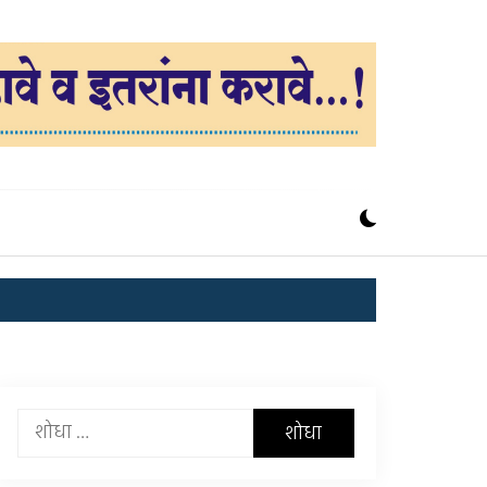
यांचा
शोध
घ्या