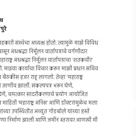
ाथ
ुरे
ारी संस्थेचा अध्यक्ष होतो. त्यामुळे माझे विविध
न अंधश्रद्धा निर्मूलन वार्तापत्राचे वर्गणीदार
ाष्ट्र अंधश्रद्धा निर्मूलन वार्तापत्राचा ‘शतकवीर’
. माझ्या कार्याचा विचार करून माझी प्रधान सचिव
 बैठकीस हजर राहू लागलो. तेव्हा ‘महाराष्ट्र
पणे जाणीव झाली. संकल्पपत्र भरून घेणे,
देणे, चमत्कार सादरीकरणाचे प्रयोग आयोजित
हिती ‘महाराष्ट्र अंनिस’ आणि डॉक्टरांमुळेच मला
ंच्या उपस्थितीत अच्युत गोडबोले यांच्या हस्ते
्रेरणा निर्माण झाली आणि जमीन स्तरावर आणखी मी