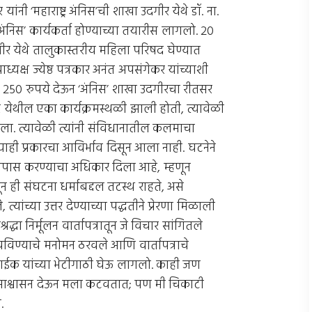
यांनी ‘महाराष्ट्र अंनिस’ची शाखा उदगीर येथे डॉ. ना.
‘अंनिस’ कार्यकर्ता होण्याच्या तयारीस लागलो. 20
े उदगीर येथे तालुकास्तरीय महिला परिषद घेण्यात
ध्यक्ष ज्येष्ठ पत्रकार अनंत अपसंगेकर यांच्याशी
े 250 रुपये देऊन ‘अंनिस’ शाखा उदगीरचा रीतसर
ीर येथील एका कार्यक्रमस्थळी झाली होती, त्यावेळी
चारला. त्यावेळी त्यांनी संविधानातील कलमाचा
ाही प्रकारचा आविर्भाव दिसून आला नाही. घटनेने
स-तापास करण्याचा अधिकार दिला आहे, म्हणून
णून ही संघटना धर्माबद्दल तटस्थ राहते, असे
त्यांच्या उत्तर देण्याच्या पद्धतीने प्रेरणा मिळाली
्धा निर्मूलन वार्तापत्रातून जे विचार सांगितले
ेचविण्याचे मनोमन ठरवले आणि वार्तापत्राचे
ेवाईक यांच्या भेटीगाठी घेऊ लागलो. काही जण
त आश्वासन देऊन मला कटवतात; पण मी चिकाटी
.