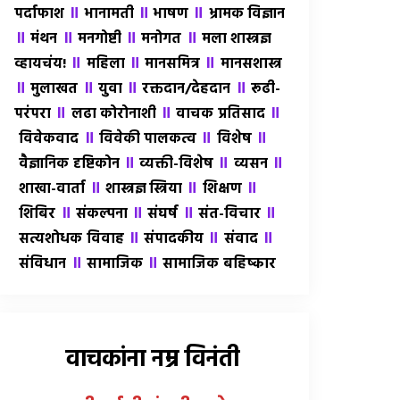
॥
॥
॥
पर्दाफाश
भानामती
भाषण
भ्रामक विज्ञान
॥
॥
॥
॥
मंथन
मनगोष्टी
मनोगत
मला शास्त्रज्ञ
॥
॥
॥
व्हायचंय!
महिला
मानसमित्र
मानसशास्त्र
॥
॥
॥
॥
मुलाखत
युवा
रक्तदान/देहदान
रूढी-
॥
॥
॥
परंपरा
लढा कोरोनाशी
वाचक प्रतिसाद
॥
॥
॥
विवेकवाद
विवेकी पालकत्व
विशेष
॥
॥
॥
वैज्ञानिक दृष्टिकोन
व्यक्ती-विशेष
व्यसन
॥
॥
॥
शाखा-वार्ता
शास्त्रज्ञ स्त्रिया
शिक्षण
॥
॥
॥
॥
शिबिर
संकल्पना
संघर्ष
संत-विचार
॥
॥
॥
सत्यशोधक विवाह
संपादकीय
संवाद
॥
॥
संविधान
सामाजिक
सामाजिक बहिष्कार
वाचकांना नम्र विनंती