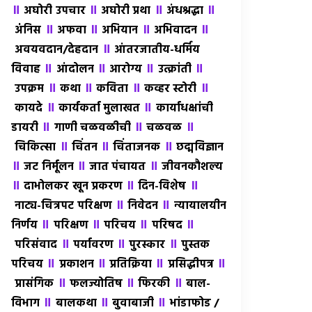
॥
॥
॥
॥
अघोरी उपचार
अघोरी प्रथा
अंधश्रद्धा
॥
॥
॥
॥
अंंनिस
अफवा
अभियान
अभिवादन
॥
अवयवदान/देहदान
आंतरजातीय-धर्मिय
॥
॥
॥
॥
विवाह
आंदोलन
आरोग्य
उत्क्रांती
॥
॥
॥
॥
उपक्रम
कथा
कविता
कव्हर स्टोरी
॥
॥
कायदे
कार्यकर्ता मुलाखत
कार्याधक्षांची
॥
॥
॥
डायरी
गाणी चळवळीची
चळवळ
॥
॥
॥
चिकित्सा
चिंतन
चिंताजनक
छद्मविज्ञान
॥
॥
॥
जट निर्मूलन
जात पंचायत
जीवनकौशल्य
॥
॥
॥
दाभोलकर खून प्रकरण
दिन-विशेष
॥
॥
नाट्य-चित्रपट परिक्षण
निवेदन
न्यायालयीन
॥
॥
॥
॥
निर्णय
परिक्षण
परिचय
परिषद
॥
॥
॥
परिसंवाद
पर्यावरण
पुरस्कार
पुस्तक
॥
॥
॥
॥
परिचय
प्रकाशन
प्रतिक्रिया
प्रसिद्धीपत्र
॥
॥
॥
प्रासंगिक
फलज्योतिष
फिरकी
बाल-
॥
॥
॥
विभाग
बालकथा
बुवाबाजी
भांडाफोड /