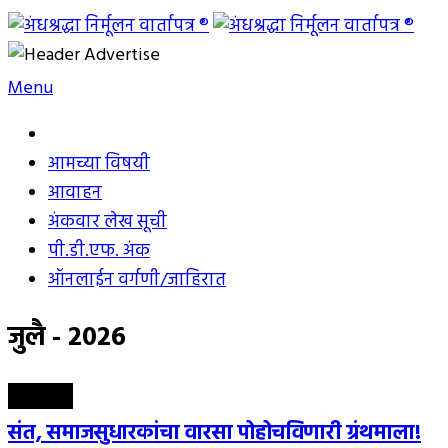
Skip
to
अंधश्रद्धा निर्मूलन वार्तापत्र ®
महाराष्ट्र अंधश्रद्धा निर्मूलन समिती™चे मुखपत्र
content
Menu
आमच्या विषयी
आवाहन
अंकवार लेख सूची
पी.डी.एफ. अंक
ऑनलाईन वर्गणी/जाहिरात
जुलै - 2026
संपादकीय
संत, समाजसुधारकांचा वारसा पोहोचविणारी ग्रंथमाला!