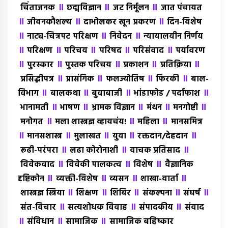
॥
॥
॥
चिंताजनक
छद्मविज्ञान
जट निर्मूलन
जात पंचायत
॥
॥
॥
जीवनकौशल्य
दाभोलकर खून प्रकरण
दिन-विशेष
॥
॥
॥
नाट्य-चित्रपट परिक्षण
निवेदन
न्यायालयीन निर्णय
॥
॥
॥
॥
॥
परिक्षण
परिचय
परिषद
परिसंवाद
पर्यावरण
॥
॥
॥
॥
॥
पुरस्कार
पुस्तक परिचय
प्रकाशन
प्रतिक्रिया
॥
॥
॥
॥
प्रसिद्धीपत्र
प्रासंगिक
फलज्योतिष
फिरकी
बाल-
॥
॥
॥
॥
विभाग
बालकथा
बुवाबाजी
भांडाफोड / पर्दाफाश
॥
॥
॥
॥
॥
भानामती
भाषण
भ्रामक विज्ञान
मंथन
मनगोष्टी
॥
॥
॥
मनोगत
मला शास्त्रज्ञ व्हायचंय!
महिला
मानसमित्र
॥
॥
॥
॥
॥
मानसशास्त्र
मुलाखत
युवा
रक्तदान/देहदान
॥
॥
॥
रूढी-परंपरा
लढा कोरोनाशी
वाचक प्रतिसाद
॥
॥
॥
विवेकवाद
विवेकी पालकत्व
विशेष
वैज्ञानिक
॥
॥
॥
॥
दृष्टिकोन
व्यक्ती-विशेष
व्यसन
शाखा-वार्ता
॥
॥
॥
॥
॥
शास्त्रज्ञ स्त्रिया
शिक्षण
शिबिर
संकल्पना
संघर्ष
॥
॥
॥
संत-विचार
सत्यशोधक विवाह
संपादकीय
संवाद
॥
॥
॥
संविधान
सामाजिक
सामाजिक बहिष्कार