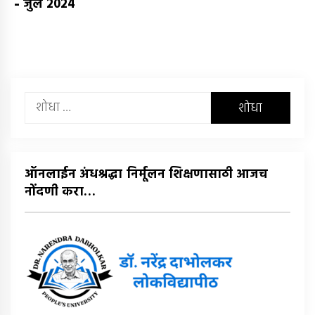
-
जुलै 2024
यांचा
शोध
घ्या
:
ऑनलाईन अंधश्रद्धा निर्मूलन शिक्षणासाठी आजच
नोंदणी करा…