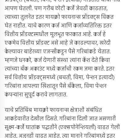
प्रॉडक्ट्स (बचती, विमा, पेन्शन इत्यादी) मोडतात याची नोंद
आपण घेतली. पण गरीब छोटी कर्जे जेवढी काढतात,
त्याच्या तुलनेत इतर मायक्रो फायनान्स प्रॉडक्ट्स विकत
घेत नाहीत. याचे कारण कर्ज आणि कर्जाव्यतिरिक्त इतर
वित्तीय प्रॉडक्टस्मधील मूलभूत फरकात आहे. कर्ज हे
एकमेव वित्तीय प्रॉडक्ट असे आहे जे काढल्यावर, खरेदी
केल्यावर बाहेरच्या एजन्सीकडून पैसे गरिबांकडे येतात.
म्हणजे धनको, कर्ज देणारी संस्था त्यांना कॅश देते किंवा
त्यांच्या बँक अकाउंट मध्ये कर्जाची रकम जमा करते. इतर
सर्व वित्तीय प्रॉडक्ट्समध्ये (बचती, विमा, पेन्शन इत्यादी)
गरिबांना आपल्या खिशातून पैसे बँकेला, विमा पेन्शन
कंपन्यांना सुपूर्द करावे लागतात.
याचे प्रतिबिंब मायक्रो फायनान्स क्षेत्राशी संबंधित
आकडेवारीत देखील दिसते. गरिबांना दिली जात असणारी
सूक्ष्म-कर्जे घातांक पद्धतीने (एक्सपोनेन्शियली) वाढत गेली
आहेत, अजूनही वाढत आहेत. त्या मानाने गरिबांमध्ये इतर