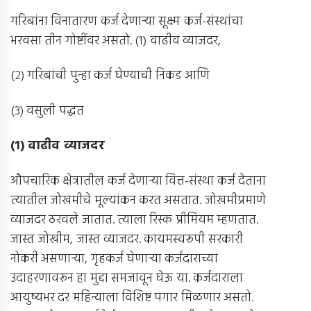
गरिबांना विनातारण कर्ज देणार्‍या सूक्ष्म कर्ज-संस्थांचा
भरवसा तीन गोष्टींवर असतो. (१) वाढीव व्याजदर,
(२) गरिबांची पुन्हा कर्ज घेण्याची निकड आणि
(३) वसुली पद्धत
(
१
)
वाढीव व्याजदर
औपचारिक क्षेत्रातील कर्ज देणार्‍या वित्त-संस्था कर्ज देताना
त्यातील जोखमीचे मूल्यांकन करत असतात. जोखमीप्रमाणे
व्याजदर ठरवले जातात. त्याला रिस्क प्रीमियम म्हणतात.
जास्त जोखीम, जास्त व्याजदर. कायमस्वरूपी सरकारी
नोकरी असणार्‍या, गृहकर्ज घेणार्‍या कर्जदाराच्या
उदाहरणावरून हा मुद्दा समजावून घेऊ या. कर्जदाराला
आयुष्यभर दर महिन्याला विशिष्ट पगार मिळणार असतो.