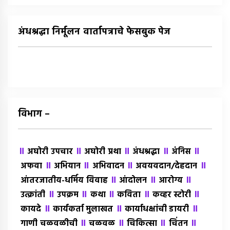
अंधश्रद्धा निर्मूलन वार्तापत्राचे फेसबुक पेज
विभाग –
॥
॥
॥
॥
॥
अघोरी उपचार
अघोरी प्रथा
अंधश्रद्धा
अंंनिस
॥
॥
॥
॥
अफवा
अभियान
अभिवादन
अवयवदान/देहदान
॥
॥
॥
आंतरजातीय-धर्मिय विवाह
आंदोलन
आरोग्य
॥
॥
॥
॥
॥
उत्क्रांती
उपक्रम
कथा
कविता
कव्हर स्टोरी
॥
॥
॥
कायदे
कार्यकर्ता मुलाखत
कार्याधक्षांची डायरी
॥
॥
॥
॥
गाणी चळवळीची
चळवळ
चिकित्सा
चिंतन