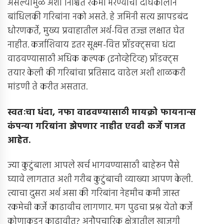
असल्यामुळे अशा निश्चित रकमा भरण्याची दीर्घकालीन
बांधिलकी गरिबांना नको असते. हे जमिनी सत्य झापडबंद
धोरणकर्ते, मुख्य प्रवाहातील अर्थ-वित्त तज्ज्ञ लक्षात घेत
नाहीत. कर्जाशिवाय इतर सूक्ष्म-वित्त प्रॉडक्ट्सचा धंदा
वाढवण्यासाठी अधिक कल्पक (इनोव्हेटिव्ह) प्रॉडक्ट्स
तयार केली की गरिबांचा प्रतिसाद वाढेल अशी शाळकरी
मांडणी ते करीत असतात.
स्वतःचा धंदा
,
नफा वाढवण्यासाठी मायक्रो फायनान्स
कंपन्या गरिबांना झेपणार नाहीत एवढी कर्जे पाजत
आहेत
.
ज्या कुटुंबाला आपले खर्च भागवण्यासाठी बाहेरून पैसे
घ्यावे लागतात अशी गरीब कुटुंबाची व्याख्या आपण केली.
त्याचा दुसरा अर्थ असा की गरिबांना नेहमीच कमी जास्त
रकमेची कर्जे काढावीच लागणार. मग पुढचा प्रश्न येतो कर्जे
कोणाकडून काढावीत? अनौपचारिक क्षेत्रातील खाजगी