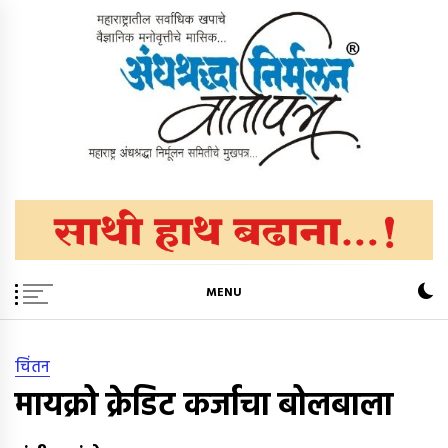
Skip
to
content
अंधश्रद्धा निर्मूलन वार्तापत्र ®
महाराष्ट्र अंधश्रद्धा निर्मूलन समिती™चे मुखपत्र
MENU
चिंतन
मायक्रो क्रेडिट कर्जाचा बोलबाला