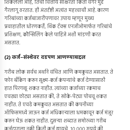
शिकलेली आहे, तिची वित्तीय साक्षरता किती वगैरे मुद्दे
गैरलागू ठरतात. ही अंतर्दृष्टी अत्यंत महत्त्वाची आहे. कारण
गरिबांच्या कर्जबाजारीपणावर उपाय म्हणून मुख्य
प्रवाहातील धोरणकर्ते, थिंक टँक्स एनजीओमार्फत गरिबांचे
प्रशिक्षण, कौन्सिलिंग केले पाहिजे अशी मांडणी करत
असतात.
(
२
)
कर्ज
–
संस्थेवर दडपण आणण्याबद्दल
गरीब लोक सर्वच अर्थाने वंचित आणि कमकुवत असतात. ते
फोन बँकिंग करून सूक्ष्म-कर्ज कंपन्यांचे कर्ज देण्यासाठी
हात पिरगळू शकत नाहीत. त्यांच्या कर्जाच्या रकमाच
एवढ्या छोट्या असतात की, ते खोके-पेट्या पोचवू शकत
नाहीत. ते एवढे कमकुवत असतात की कंपनीच्या
ऑफिसमध्ये जाऊन कर्ज अधिकार्‍याला धमकावून कर्ज मंजूर
करून घेऊ शकत नाहीत. दुसर्‍या शब्दात समोरच्या गरीब
कर्जदाराला नकी किती कर्ज द्यायचे, १०,००० रुपये की