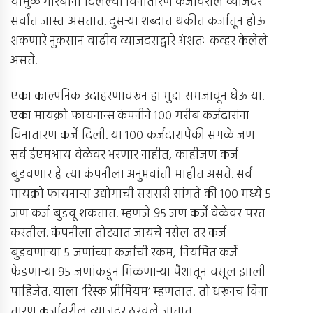
यामुळे गरिबांना दिलेल्या विनातारण कर्जावरील व्याजदर
सर्वांत जास्त असतात. दुसर्‍या शब्दात थकीत कर्जातून होऊ
शकणारे नुकसान वाढीव व्याजदराद्वारे अंशतः कव्हर केलेले
असते.
एका काल्पनिक उदाहरणावरून हा मुद्दा समजावून घेऊ या.
एका मायक्रो फायनान्स कंपनीने १०० गरीब कर्जदारांना
विनातारण कर्जे दिली. या १०० कर्जदारांपैकी सगळे जण
सर्व ईएमआय वेळेवर भरणार नाहीत, काहीजण कर्ज
बुडवणार हे त्या कंपनीला अनुभवांती माहीत असते. सर्व
मायक्रो फायनान्स उद्योगाची सरासरी सांगते की १०० मध्ये ५
जण कर्ज बुडवू शकतात. म्हणजे ९५ जण कर्जे वेळेवर परत
करतील. कंपनीला तोट्यात जायचे नसेल तर कर्ज
बुडवणार्‍या ५ जणांच्या कर्जाची रकम, नियमित कर्जे
फेडणार्‍या ९५ जणांकडून मिळणार्‍या पैशातून वसूल झाली
पाहिजेत. याला ‘रिस्क प्रीमियम’ म्हणतात. तो धरूनच विना
तारण कर्जावरील व्याजदर ठरवले जातात.