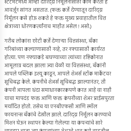
स्टेटमेंटमध्ये आम्ही दारिद्य्र निर्मूलनासाठी काम करतो हे
आवर्जून सांगत असतात. (फक्त कर्जे देण्यातून दारिद्य्र
निर्मूलन कसे होऊ शकते हे फक्त मुख्य प्रवाहातील वित्त
क्षेत्राच्या धोरणकर्त्यांनाच माहीत असेल ! असो.)
गरीब लोकांना छोटी कर्जे देणार्‍या वित्तसंस्था, बँका
गरिबांच्या कल्याणासाठी नव्हे, तर नफ्यासाठी कार्यरत
होत्या. पण नफ्याकडे बघण्याच्या त्यांच्या दृष्टिकोनात
आमूलाग्र बदल झाला ज्या वेळी या वित्तसंस्था, बँकांनी
आपले पब्लिक इश्यू काढून, आपले शेअर्स स्टॉक मार्केटवर
सूचिबद्ध केले. कंपनीचे शेअर्स सूचिबद्ध झाल्यानंतर, ती
कंपनी आपला धंदा समाधानकारकपणे करत आहे वा नाही
याचा मापदंड फक्त आणि फक्त कंपनीच्या शेअर प्राईसपुरता
मर्यादित होतो. तसेच या एनबीएफसी आणि स्मॉल
फायनान्स बँकांचे देखील झाले. दारिद्य्र निर्मूलन करण्याचे
मिशन घेऊन स्थापन केल्या गेलेल्या या कंपन्यांचे सारे