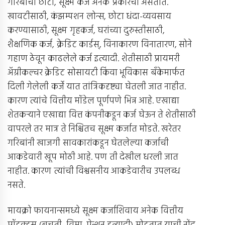
गरिबांची छोटी, सूक्ष्म कर्जे अनेक प्रकारची असतात.
खावटीसाठी, कंझम्पशन लोन्स, छोटा धंदा-व्यवसाय
करण्यासाठी, सूक्ष्म गृहकर्ज, घरांच्या दुरुस्तीसाठी,
शैक्षणिक कर्ज, क्रेडिट कार्डस्, विनाकारण विनातारण, सोने
गहाण ठेवून काढलेले कर्ज इत्यादी. शेतीसाठी प्रायमरी
अ‍ॅग्रीकल्चर क्रेडिट सोसायटी किंवा भूविकास बँकेमार्फत
दिली गेलेली कर्जे यात तांत्रिकदृष्ट्या घेतली जात नाहीत.
कारण त्यांचे वित्तीय मॉडेल पूर्णपणे भिन्न आहे. एखाद्या
शेतकर्‍याने एखाद्या वित्त कंपनीकडून कर्ज घेऊन ते शेतीसाठी
वापरले तर मात्र ते निश्चितच सूक्ष्म कर्जात मोडते. खरेतर
गरिबांनी खाजगी सावकारांकडून घेतलेल्या कर्जाची
आकडेवारी खूप मोठी आहे. पण ती देखील धरली जात
नाहीत. कारण त्यांची विश्वसनीय आकडेवारीच उपलब्ध
नसते.
मायक्रो फायनान्समध्ये सूक्ष्म कर्जाशिवाय अनेक वित्तीय