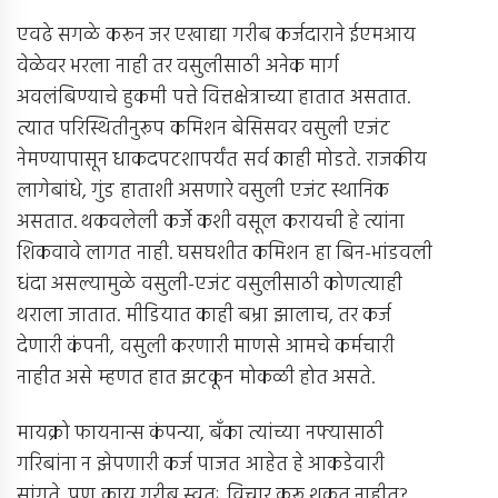
एवढे सगळे करून जर एखाद्या गरीब कर्जदाराने ईएमआय
वेळेवर भरला नाही तर वसुलीसाठी अनेक मार्ग
अवलंबिण्याचे हुकमी पत्ते वित्तक्षेत्राच्या हातात असतात.
त्यात परिस्थितीनुरूप कमिशन बेसिसवर वसुली एजंट
नेमण्यापासून धाकदपटशापर्यंत सर्व काही मोडते. राजकीय
लागेबांधे, गुंड हाताशी असणारे वसुली एजंट स्थानिक
असतात. थकवलेली कर्जे कशी वसूल करायची हे त्यांना
शिकवावे लागत नाही. घसघशीत कमिशन हा बिन-भांडवली
धंदा असल्यामुळे वसुली-एजंट वसुलीसाठी कोणत्याही
थराला जातात. मीडियात काही बभ्रा झालाच, तर कर्ज
देणारी कंपनी, वसुली करणारी माणसे आमचे कर्मचारी
नाहीत असे म्हणत हात झटकून मोकळी होत असते.
मायक्रो फायनान्स कंपन्या, बँका त्यांच्या नफ्यासाठी
गरिबांना न झेपणारी कर्ज पाजत आहेत हे आकडेवारी
सांगते. पण काय गरीब स्वतः विचार करू शकत नाहीत?