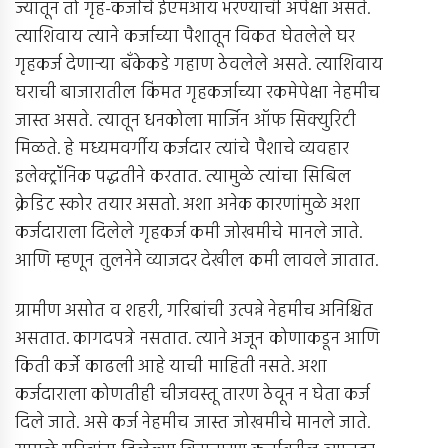
ज्यातून तो गृह-कर्जाचे ईएमआय भरण्याची अपेक्षा असते.
त्याशिवाय त्याने कर्जाच्या पैशातून विकत घेतलेले घर
गृहकर्ज देणार्‍या बँकेकडे गहाण ठेवलेले असते. त्याशिवाय
घराची बाजारातील किंमत गृहकर्जाच्या रकमेपेक्षा नेहमीच
जास्त असते. त्यातून धनकोला मार्जिन ऑफ सिक्युरिटी
मिळते. हे मध्यमवर्गीय कर्जदार त्यांचे पैशाचे व्यवहार
इलेक्ट्रॉनिक पद्धतीने करतात. त्यामुळे त्यांचा सिबिल
क्रेडिट स्कोर तयार असतो. अशा अनेक कारणांमुळे अशा
कर्जदाराला दिलेले गृहकर्ज कमी जोखमीचे मानले जाते.
आणि म्हणून तुलनेने व्याजदर देखील कमी लावले जातात.
ग्रामीण असोत व शहरी, गरिबांची उत्पन्ने नेहमीच अनिश्चित
असतात. कागदपत्रे नसतात. त्याने अजून कोणाकडून आणि
किती कर्जे काढली आहे याची माहिती नसते. अशा
कर्जदाराला कोणतीही चीजवस्तू तारण ठेवून न घेता कर्ज
दिले जाते. असे कर्ज नेहमीच जास्त जोखमीचे मानले जाते.