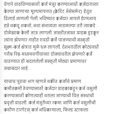
वेगाने वाढविण्यासाठी कर्ज मंजूर करण्याआधी कर्जदाराच्या
केल्या जाणार्‍या मूल्यमापनात (क्रेडिट अ‍ॅसेसमेन्ट) हेतुतः
ढिलाई आणली गेली. भविष्यात कर्जदार आपले ईएमआय
हप्ते थकवू शकतो. अशा संभाव्यता आढळल्या तरी त्याकडे
डोळेझाक केली जाऊ लागली. जास्तीतजास्त ग्राहक हुडकून
त्यांना झेपणार नाहीत एवढी कर्जे पाजण्याची संस्कृती
सूक्ष्म-कर्ज क्षेत्रात मुळे धरू लागली. देशभरातील कोट्यवधी
गरीब निम्न-मध्यमवर्गीयांच्या डोक्यावरील झेपणारे कर्जे
वाढण्यात ही बदललेली संस्कृती मोठ्या प्रमाणावर
जबाबदार आहे.
याचाच पुढचा भाग म्हणजे थकीत कर्जांचे प्रमाण
कमीतकमी ठेवण्यासाठी कर्जदार ग्राहकांकडून कर्ज वसुली
करण्यासाठी कोणत्याही थराला जाण्याची वित्त संस्थांची
प्रवृत्ती वाढली. कर्ज मंजुरीच्या रकमा आणि कर्ज वसुलीची
कठीण टारगेटस् कर्ज अधिकार्‍याला, फिल्ड स्टाफला