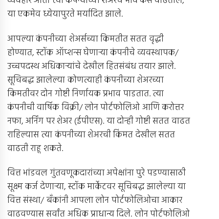
व्यवहार आता त्या कंपन्यांच्या शेअरचे भाव कसे वाढतील,
या एकमेव ध्येयापुरते मर्यादित झाले.
आपल्या कंपनीच्या शेअर्सच्या किमतीत सतत वृद्धी
होण्यात, स्टॉक ऑप्शन्स घेणार्‍या कंपनीचे व्यवस्थापक/
उच्चपदस्थ अधिकार्‍यांचे देखील हितसंबंध तयार झाले.
सूचिबद्ध झालेल्या कोणत्याही कंपनीच्या शेअरच्या
किमतीवर दोन गोष्टी निर्णायक प्रभाव पाडतात. त्या
कंपनीची वार्षिक विक्री/ लोन पोर्टफोलिओ आणि करोत्तर
नफा, अर्निंग पर शेअर (ईपीएस). या दोन्ही गोष्टी सतत वाढत
राहिल्यास त्या कंपनीच्या शेअरची किंमत देखील सतत
वाढती राहू शकते.
वित्त भांडवल गुंतवणूकदारांच्या अपेक्षांना पुरे पडण्यासाठी
सूक्ष्म कर्ज देणार्‍या, स्टॉक मार्केटवर सूचिबद्ध झालेल्या या
वित्त संस्था/ बँकांनी आपला लोन पोर्टफोलिओचा आकार
वाढवण्यास सर्वांत अधिक प्राधान्य दिले. लोन पोर्टफोलिओ