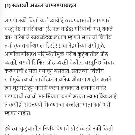
(
१
)
स्वतःची अकल वापरण्याबद्दल
आपण नकी किती कर्ज घ्यावे हे ठरवण्यासाठी लागणारी
वस्तुनिष्ठ मानसिकता (रॅशनल माईंड) गरिबांची असू शकते
का? गरिबीचे व्यवच्छेदक लक्षण म्हणजे सततची वित्तीय
तंगी (फायनान्शिअल डिस्ट्रेस). या नेहमीच्या तंगीमुळे,
आणीबाणीसदृश परिस्थितीमुळे गरीब कुटुंबातील प्रौढ
व्यक्ती, अगदी शिक्षित प्रौढ व्यक्ती देखील, वस्तुनिष्ठ विचार
करण्याची क्षमता गमावून बसतात. सततच्या वित्तीय
तंगीमुळे त्यांची शारीरिक, भावनिक ओढाताण होत असते.
त्या घुसमटीतून कसेही करून लवकरात लवकर बाहेर
पडण्याची त्यांची मानसिकता बनणे अत्यंत स्वाभाविक आहे.
ते कधीही सहजपणे मिळणार्‍या कर्जाला आता नको असे
म्हणत नाहीत.
इथे त्या कुटुंबातील निर्णय घेणारी प्रौढ व्यक्ती नकी किती