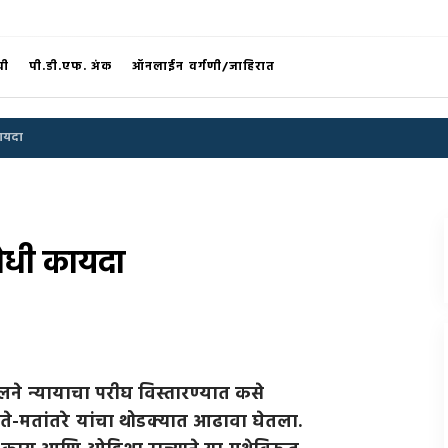
®
ची
पी.डी.एफ. अंक
ऑनलाईन वर्गणी/जाहिरात
ायदा
ोधी कायदा
न्यायाचा परीघ विस्तारण्यात कसे
मते-मतांतरे यांचा थोडक्यात आढावा घेतला.