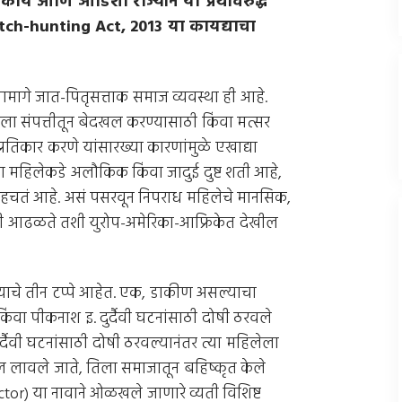
ाय आणि ओडिशा राज्याने या प्रथेविरुद्ध
tch-hunting Act,
2013 या कायद्याचा
्यामागे जात-पितृसत्ताक समाज व्यवस्था ही आहे.
ेला संपत्तीतून बेदखल करण्यासाठी किंवा मत्सर
प्रतिकार करणे यांसारख्या कारणांमुळे एखाद्या
 महिलेकडे अलौकिक किंवा जादुई दुष्ट शती आहे,
ी पोहचतं आहे. असं पसरवून निपराध महिलेचे मानसिक,
 जशी आढळते तशी युरोप-अमेरिका-आफ्रिकेत देखील
्याचे तीन टप्पे आहेत. एक, डाकीण असल्याचा
िंवा पीकनाश इ. दुर्दैवी घटनांसाठी दोषी ठरवले
्दैवी घटनांसाठी दोषी ठरवल्यानंतर त्या महिलेला
ल लावले जाते, तिला समाजातून बहिष्कृत केले
ctor) या नावाने ओळखले जाणारे व्यती विशिष्ट