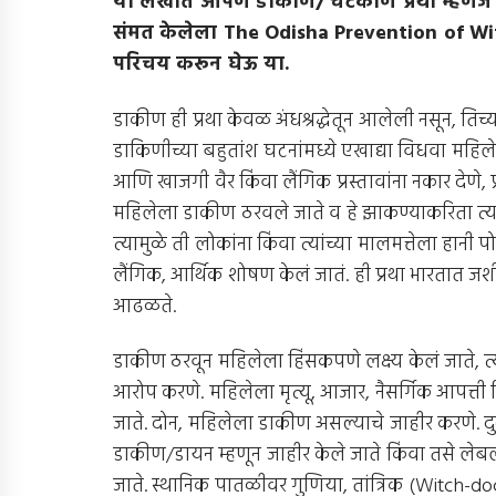
या लेखात आपण डाकीण/ चेटकीण प्रथा म्हणजे क
संमत केलेला
The Odisha Prevention of Wi
परिचय करून घेऊ या.
डाकीण ही प्रथा केवळ अंधश्रद्धेतून आलेली नसून, तिच
डाकिणीच्या बहुतांश घटनांमध्ये एखाद्या विधवा महिल
आणि खाजगी वैर किंवा लैंगिक प्रस्तावांना नकार देणे, 
महिलेला डाकीण ठरवले जाते व हे झाकण्याकरिता त्या
त्यामुळे ती लोकांना किंवा त्यांच्या मालमत्तेला हान
लैंगिक, आर्थिक शोषण केलं जातं. ही प्रथा भारतात
आढळते.
डाकीण ठरवून महिलेला हिंसकपणे लक्ष्य केलं जाते, त
आरोप करणे. महिलेला मृत्यू, आजार, नैसर्गिक आपत्ती क
जाते. दोन, महिलेला डाकीण असल्याचे जाहीर करणे. दुर
डाकीण/डायन म्हणून जाहीर केले जाते किंवा तसे लेब
जाते. स्थानिक पातळीवर गुणिया, तांत्रिक (Witch-do