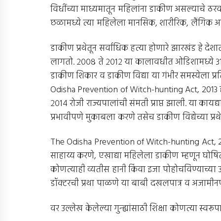
विधींच्या माध्यमातून महिलांना डाकीण असल्याचे ठर
छळामध्ये त्या महिलेला मानसिक, शारीरिक, लैंगिक अत्
डाकीण प्रथेतून सर्वाधिक हत्या होणारे झारखंड हे दे
लागतो. २००८ ते २०१२ या कालावधीत ओडिशामध्ये ३१२ 
डाकीण शिकार व डाकीण विद्या या गंभीर समस्येला प्
Odisha Prevention of Witch-hunting Act, 2013 ह
२०१४ रोजी राज्यपालांची संमती प्राप्त झाली. या कायद्य
प्रभावीपणे मुकाबला करणे तसेच डाकीण विद्येच्या प्रथ
The Odisha Prevention of Witch-hunting Act, 201
साहाय्य करणे, एखाद्या महिलेला डाकीण म्हणून घोषित
कोणत्याही व्यतीस हानी किंवा इजा पोहोचविण्याच्या उद
डॉक्टरची प्रथा पाळणे या बाबी दखलपात्र व अजामीनपात
वर उल्लेख केलेल्या गुन्ह्यांसाठी शिक्षा कोणत्या स्वरूप