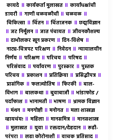
॥
॥
कायदे
कार्यकर्ता मुलाखत
कार्याधक्षांची
॥
॥
॥
डायरी
गाणी चळवळीची
चळवळ
॥
॥
॥
चिकित्सा
चिंतन
चिंताजनक
छद्मविज्ञान
॥
॥
॥
जट निर्मूलन
जात पंचायत
जीवनकौशल्य
॥
॥
॥
दाभोलकर खून प्रकरण
दिन-विशेष
॥
॥
नाट्य-चित्रपट परिक्षण
निवेदन
न्यायालयीन
॥
॥
॥
॥
निर्णय
परिक्षण
परिचय
परिषद
॥
॥
॥
परिसंवाद
पर्यावरण
पुरस्कार
पुस्तक
॥
॥
॥
॥
परिचय
प्रकाशन
प्रतिक्रिया
प्रसिद्धीपत्र
॥
॥
॥
प्रासंगिक
फलज्योतिष
फिरकी
बाल-
॥
॥
॥
विभाग
बालकथा
बुवाबाजी
भांडाफोड /
॥
॥
॥
पर्दाफाश
भानामती
भाषण
भ्रामक विज्ञान
॥
॥
॥
॥
मंथन
मनगोष्टी
मनोगत
मला शास्त्रज्ञ
॥
॥
॥
व्हायचंय!
महिला
मानसमित्र
मानसशास्त्र
॥
॥
॥
॥
मुलाखत
युवा
रक्तदान/देहदान
रूढी-
॥
॥
॥
परंपरा
लढा कोरोनाशी
वाचक प्रतिसाद