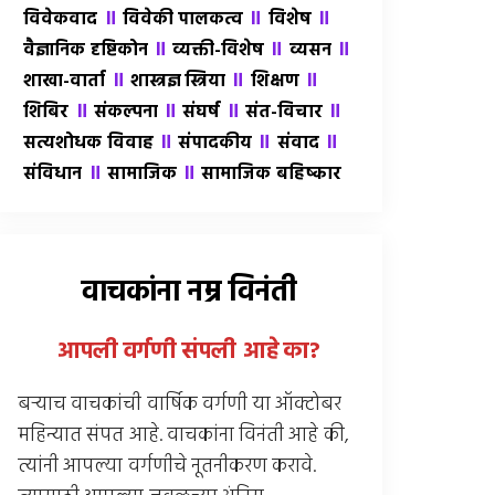
॥
॥
॥
विवेकवाद
विवेकी पालकत्व
विशेष
॥
॥
॥
वैज्ञानिक दृष्टिकोन
व्यक्ती-विशेष
व्यसन
॥
॥
॥
शाखा-वार्ता
शास्त्रज्ञ स्त्रिया
शिक्षण
॥
॥
॥
॥
शिबिर
संकल्पना
संघर्ष
संत-विचार
॥
॥
॥
सत्यशोधक विवाह
संपादकीय
संवाद
॥
॥
संविधान
सामाजिक
सामाजिक बहिष्कार
वाचकांना नम्र विनंती
आपली वर्गणी संपली आहे
का
?
बर्‍याच वाचकांची वार्षिक वर्गणी या ऑक्टोबर
महिन्यात संपत आहे. वाचकांना विनंती आहे की,
त्यांनी आपल्या वर्गणीचे नूतनीकरण करावे.