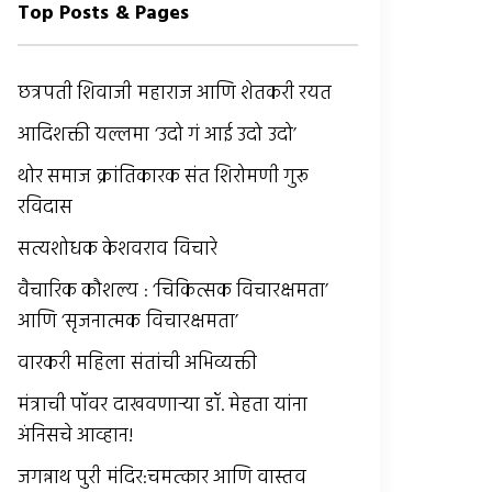
Top Posts & Pages
छत्रपती शिवाजी महाराज आणि शेतकरी रयत
आदिशक्ती यल्लमा ‘उदो गं आई उदो उदो’
थोर समाज क्रांतिकारक संत शिरोमणी गुरू
रविदास
सत्यशोधक केशवराव विचारे
वैचारिक कौशल्य : ‘चिकित्सक विचारक्षमता’
आणि ‘सृजनात्मक विचारक्षमता’
वारकरी महिला संतांची अभिव्यक्ती
मंत्राची पॉवर दाखवणार्‍या डॉ. मेहता यांना
अंनिसचे आव्हान!
जगन्नाथ पुरी मंदिर:चमत्कार आणि वास्तव