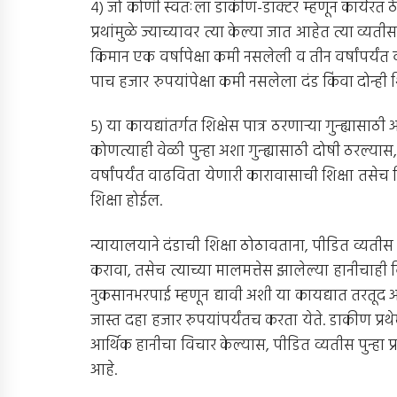
४) जो कोणी स्वतःला डाकीण-डॉक्टर म्हणून कार्यरत ठे
प्रथांमुळे ज्याच्यावर त्या केल्या जात आहेत त्या व्य
किमान एक वर्षापेक्षा कमी नसलेली व तीन वर्षांपर्यं
पाच हजार रुपयांपेक्षा कमी नसलेला दंड किंवा दोन्ही
५) या कायद्यांतर्गत शिक्षेस पात्र ठरणार्‍या गुन्ह्यासाठ
कोणत्याही वेळी पुन्हा अशा गुन्ह्यासाठी दोषी ठरल्या
वर्षांपर्यंत वाढविता येणारी कारावासाची शिक्षा तसे
शिक्षा होईल.
न्यायालयाने दंडाची शिक्षा ठोठावताना, पीडित व्यती
करावा, तसेच त्याच्या मालमत्तेस झालेल्या हानीचाह
नुकसानभरपाई म्हणून द्यावी अशी या कायद्यात तरतूद आहे
जास्त दहा हजार रुपयांपर्यंतच करता येते. डाकीण प्रथे
आर्थिक हानीचा विचार केल्यास, पीडित व्यतीस पुन्हा प
आहे.