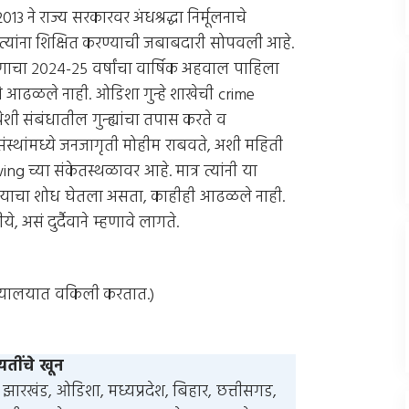
ने राज्य सरकारवर अंधश्रद्धा निर्मूलनाचे
, त्यांना शिक्षित करण्याची जबाबदारी सोपवली आहे.
ाचा २०२४-२५ वर्षांचा वार्षिक अहवाल पाहिला
 आढळले नाही. ओडिशा गुन्हे शाखेची crime
ी संबंधातील गुन्ह्यांचा तपास करते व
संस्थांमध्ये जनजागृती मोहीम राबवते, अशी महिती
 च्या संकेतस्थळावर आहे. मात्र त्यांनी या
्या याचा शोध घेतला असता, काहीही आढळले नाही.
 असं दुर्दैवाने म्हणावे लागते.
न्यायालयात वकिली करतात.)
यतींचे खून
रथा झारखंड, ओडिशा, मध्यप्रदेश, बिहार, छत्तीसगड,