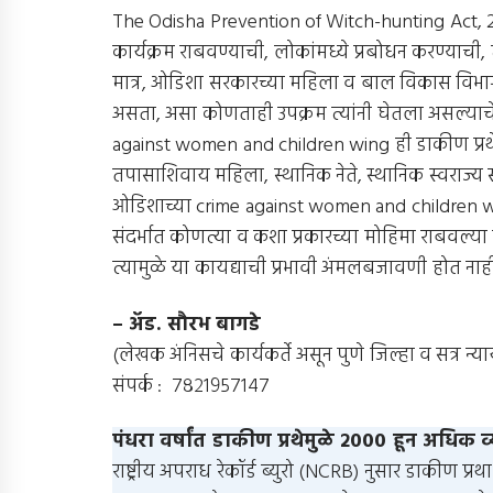
The Odisha Prevention of Witch-hunting Act, 2013 
कार्यक्रम राबवण्याची, लोकांमध्ये प्रबोधन करण्याची
मात्र, ओडिशा सरकारच्या महिला व बाल विकास विभाग
असता, असा कोणताही उपक्रम त्यांनी घेतला असल्याचे
against women and children wing ही डाकीण प्रथेश
तपासाशिवाय महिला, स्थानिक नेते, स्थानिक स्वराज्य 
ओडिशाच्या crime against women and children wing
संदर्भात कोणत्या व कशा प्रकारच्या मोहिमा राबवल
त्यामुळे या कायद्याची प्रभावी अंमलबजावणी होत नाहीये,
– अ‍ॅड. सौरभ बागडे
(लेखक अंनिसचे कार्यकर्ते असून पुणे जिल्हा व सत्र 
संपर्क : ७८२१९५७१४७
पंधरा वर्षांत डाकीण प्रथेमुळे २००० हून अधिक व्
राष्ट्रीय अपराध रेकॉर्ड ब्युरो (NCRB) नुसार डाकीण प्