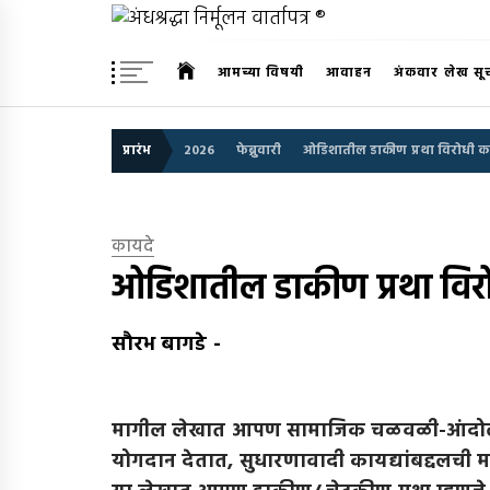
Skip
अंधश्रद्धा निर्मूलन वार्तापत्र 
to
महाराष्ट्र अंधश्रद्धा निर्मूलन समिती™चे मुखपत्र
content
आमच्या विषयी
आवाहन
अंकवार लेख सू
प्रारंभ
2026
फेब्रुवारी
ओडिशातील डाकीण प्रथा विरोधी क
कायदे
ओडिशातील डाकीण प्रथा विर
सौरभ बागडे
-
मागील लेखात आपण सामाजिक चळवळी-आंदोलने 
योगदान देतात
,
सुधारणावादी कायद्यांबद्दलची 