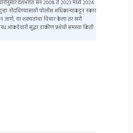
ेवारीनुसार देशभरात सन २००८ ते २०२३ मध्ये २०२४
 गुन्हा नोंदविण्यासाठी पोलीस अधिकार्‍यांकडून नकार
ी न जाणे, या शक्यतांचा विचार केला तर खरी
ध आकडेवारी सुद्धा डाकीण प्रथेची समस्या किती