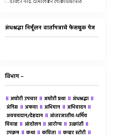
अंधश्रद्धा निर्मूलन वार्तापत्राचे फेसबुक पेज
विभाग –
॥
॥
॥
॥
अघोरी उपचार
अघोरी प्रथा
अंधश्रद्धा
॥
॥
॥
॥
अंंनिस
अफवा
अभियान
अभिवादन
॥
अवयवदान/देहदान
आंतरजातीय-धर्मिय
॥
॥
॥
॥
विवाह
आंदोलन
आरोग्य
उत्क्रांती
॥
॥
॥
॥
उपक्रम
कथा
कविता
कव्हर स्टोरी