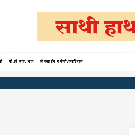
®
ची
पी.डी.एफ. अंक
ऑनलाईन वर्गणी/जाहिरात