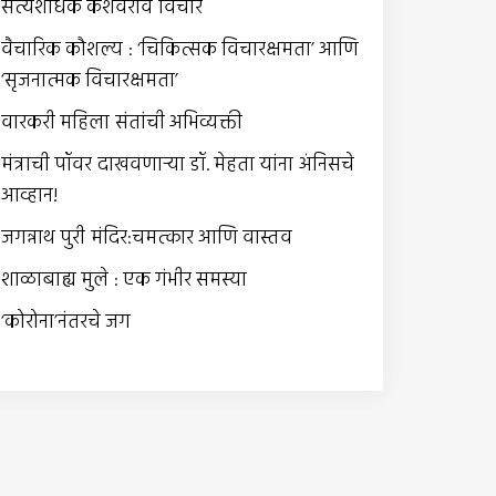
सत्यशोधक केशवराव विचारे
वैचारिक कौशल्य : ‘चिकित्सक विचारक्षमता’ आणि
‘सृजनात्मक विचारक्षमता’
वारकरी महिला संतांची अभिव्यक्ती
मंत्राची पॉवर दाखवणार्‍या डॉ. मेहता यांना अंनिसचे
आव्हान!
जगन्नाथ पुरी मंदिर:चमत्कार आणि वास्तव
शाळाबाह्य मुले : एक गंभीर समस्या
‘कोरोना’नंतरचे जग