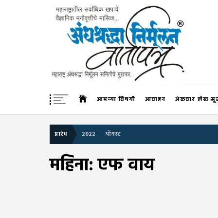
Skip
to
content
अंधश्रद्धा निर्मूलन वार्तापत्र 
महाराष्ट्र अंधश्रद्धा निर्मूलन समिती™चे मुखपत्र
आमच्या विषयी
आवाहन
अंकवार लेख सू
प्रारंभ
2022
ऑगस्ट
महिना:
एफ वाय