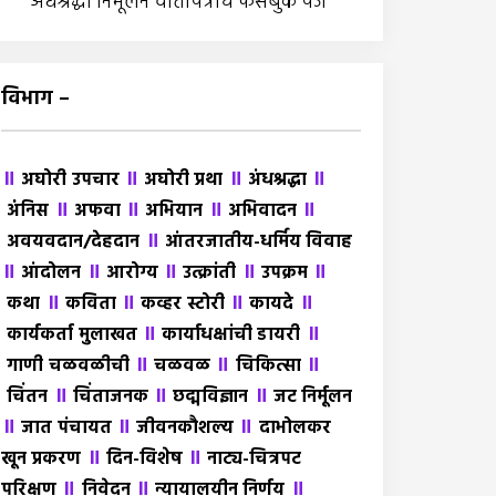
अंधश्रद्धा निर्मूलन वार्तापत्राचे फेसबुक पेज
विभाग –
॥
॥
॥
॥
अघोरी उपचार
अघोरी प्रथा
अंधश्रद्धा
॥
॥
॥
॥
अंंनिस
अफवा
अभियान
अभिवादन
॥
अवयवदान/देहदान
आंतरजातीय-धर्मिय विवाह
॥
॥
॥
॥
॥
आंदोलन
आरोग्य
उत्क्रांती
उपक्रम
॥
॥
॥
॥
कथा
कविता
कव्हर स्टोरी
कायदे
॥
॥
कार्यकर्ता मुलाखत
कार्याधक्षांची डायरी
॥
॥
॥
गाणी चळवळीची
चळवळ
चिकित्सा
॥
॥
॥
चिंतन
चिंताजनक
छद्मविज्ञान
जट निर्मूलन
॥
॥
॥
जात पंचायत
जीवनकौशल्य
दाभोलकर
॥
॥
खून प्रकरण
दिन-विशेष
नाट्य-चित्रपट
॥
॥
॥
परिक्षण
निवेदन
न्यायालयीन निर्णय