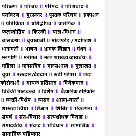
॥
॥
॥
॥
परिक्षण
परिचय
परिषद
परिसंवाद
॥
॥
॥
पर्यावरण
पुरस्कार
पुस्तक परिचय
प्रकाशन
॥
॥
॥
॥
प्रतिक्रिया
प्रसिद्धीपत्र
प्रासंगिक
॥
॥
॥
फलज्योतिष
फिरकी
बाल-विभाग
॥
॥
॥
बालकथा
बुवाबाजी
भांडाफोड / पर्दाफाश
॥
॥
॥
॥
भानामती
भाषण
भ्रामक विज्ञान
मंथन
॥
॥
॥
मनगोष्टी
मनोगत
मला शास्त्रज्ञ व्हायचंय!
॥
॥
॥
॥
महिला
मानसमित्र
मानसशास्त्र
मुलाखत
॥
॥
॥
युवा
रक्तदान/देहदान
रूढी-परंपरा
लढा
॥
॥
॥
कोरोनाशी
वाचक प्रतिसाद
विवेकवाद
॥
॥
विवेकी पालकत्व
विशेष
वैज्ञानिक दृष्टिकोन
॥
॥
॥
॥
व्यक्ती-विशेष
व्यसन
शाखा-वार्ता
॥
॥
॥
॥
शास्त्रज्ञ स्त्रिया
शिक्षण
शिबिर
संकल्पना
॥
॥
॥
संघर्ष
संत-विचार
सत्यशोधक विवाह
॥
॥
॥
॥
संपादकीय
संवाद
संविधान
सामाजिक
सामाजिक बहिष्कार