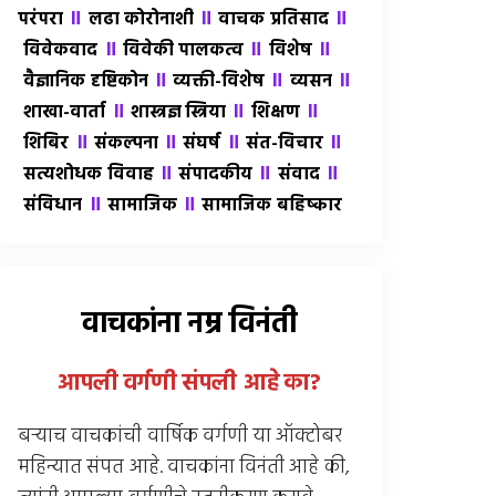
॥
॥
॥
परंपरा
लढा कोरोनाशी
वाचक प्रतिसाद
॥
॥
॥
विवेकवाद
विवेकी पालकत्व
विशेष
॥
॥
॥
वैज्ञानिक दृष्टिकोन
व्यक्ती-विशेष
व्यसन
॥
॥
॥
शाखा-वार्ता
शास्त्रज्ञ स्त्रिया
शिक्षण
॥
॥
॥
॥
शिबिर
संकल्पना
संघर्ष
संत-विचार
॥
॥
॥
सत्यशोधक विवाह
संपादकीय
संवाद
॥
॥
संविधान
सामाजिक
सामाजिक बहिष्कार
वाचकांना नम्र विनंती
आपली वर्गणी संपली आहे
का
?
बर्‍याच वाचकांची वार्षिक वर्गणी या ऑक्टोबर
महिन्यात संपत आहे. वाचकांना विनंती आहे की,