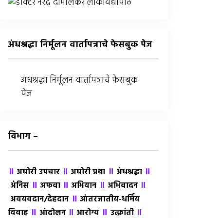
अंधश्रद्धा निर्मूलन वार्तापत्राचे फेसबुक पेज
अंधश्रद्धा निर्मूलन वार्तापत्राचे फेसबुक
पेज
विभाग –
॥
॥
॥
॥
अघोरी उपचार
अघोरी प्रथा
अंधश्रद्धा
॥
॥
॥
॥
अंंनिस
अफवा
अभियान
अभिवादन
॥
अवयवदान/देहदान
आंतरजातीय-धर्मिय
॥
॥
॥
॥
विवाह
आंदोलन
आरोग्य
उत्क्रांती