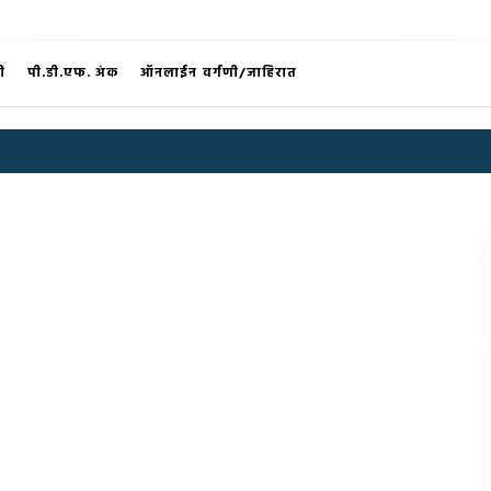
®
ी
पी.डी.एफ. अंक
ऑनलाईन वर्गणी/जाहिरात