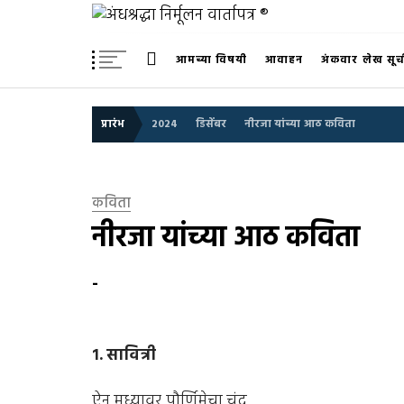
Skip
अंधश्रद्धा निर्मूलन वार्तापत्र 
to
महाराष्ट्र अंधश्रद्धा निर्मूलन समिती™चे मुखपत्र
content
आमच्या विषयी
आवाहन
अंकवार लेख सूच
प्रारंभ
2024
डिसेंबर
नीरजा यांच्या आठ कविता
कविता
नीरजा यांच्या आठ कविता
-
१.
सावित्री
ऐन मध्यावर पौर्णिमेचा चंद्र