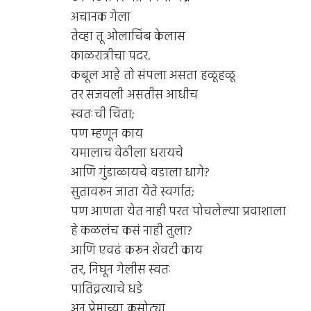
अचानक गेला
तेव्हा तू ओलाचिंब केलास
काळरात्रीचा पदर.
कबूल आहे तो संपला असता हळूहळू
तर सजवली असतीस आधीच
स्वतःची चिता;
पण म्हणून काय
यमालाच वेठीला धरायचे
आणि गुंडाळायचे वडाला धागे?
सुतावरून जाता येते स्वर्गात;
पण आणता येत नाही परत पोचलेल्या प्रवाशाला
हे कळलंच कसं नाही तुला?
आणि एवढं करून शेवटी काय
तर, निघून गेलीस स्वतः
पातिव्रत्याचे धडे
अन् प्रेमाच्या कसोट्या