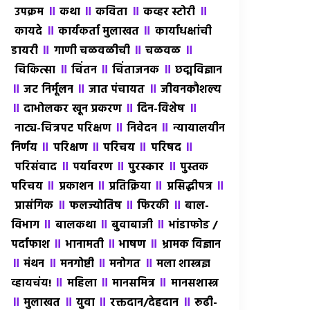
॥
॥
॥
॥
उपक्रम
कथा
कविता
कव्हर स्टोरी
॥
॥
कायदे
कार्यकर्ता मुलाखत
कार्याधक्षांची
॥
॥
॥
डायरी
गाणी चळवळीची
चळवळ
॥
॥
॥
चिकित्सा
चिंतन
चिंताजनक
छद्मविज्ञान
॥
॥
॥
जट निर्मूलन
जात पंचायत
जीवनकौशल्य
॥
॥
॥
दाभोलकर खून प्रकरण
दिन-विशेष
॥
॥
नाट्य-चित्रपट परिक्षण
निवेदन
न्यायालयीन
॥
॥
॥
॥
निर्णय
परिक्षण
परिचय
परिषद
॥
॥
॥
परिसंवाद
पर्यावरण
पुरस्कार
पुस्तक
॥
॥
॥
॥
परिचय
प्रकाशन
प्रतिक्रिया
प्रसिद्धीपत्र
॥
॥
॥
प्रासंगिक
फलज्योतिष
फिरकी
बाल-
॥
॥
॥
विभाग
बालकथा
बुवाबाजी
भांडाफोड /
॥
॥
॥
पर्दाफाश
भानामती
भाषण
भ्रामक विज्ञान
॥
॥
॥
॥
मंथन
मनगोष्टी
मनोगत
मला शास्त्रज्ञ
॥
॥
॥
व्हायचंय!
महिला
मानसमित्र
मानसशास्त्र
॥
॥
॥
॥
मुलाखत
युवा
रक्तदान/देहदान
रूढी-