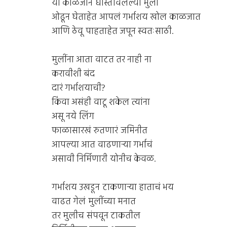
या काळजीनं धास्तावलेल्या मुली
ओढून घेताहेत आपलं गर्भाशय खोल काळजात
आणि ठेवू पाहताहेत जपून स्वतःसाठी.
मुलींना आता वाटत तर नाही ना
करावीशी बंद
दारं गर्भाशयाची?
किंवा असंही वाटू शकेल त्यांना
असू नये लिंग
फाळासारखं रुतणारं जमिनीत
आपल्या आत वाढणार्‍या गर्भाचं
असावी निर्मिणारी योनीच केवळ.
गर्भाशय उखडून टाकणार्‍या हाताचं भय
वाढत गेलं मुलींच्या मनात
तर मुलीच संपवून टाकतील