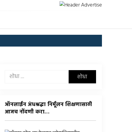
यांचा
शोध
घ्या
:
ऑनलाईन अंधश्रद्धा निर्मूलन शिक्षणासाठी
आजच नोंदणी करा…