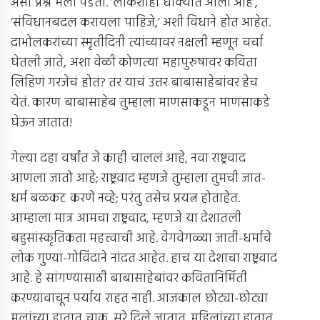
असा प्रश्न मला पडतो. ‘लोकशाही धोक्यात आली आहे’,
‘संविधानबदल करायला पाहिजे,’ अशी विधाने होत आहेत.
दाभोलकरांच्या स्मृतीदिनी त्यांच्यावर नक्षली म्हणून चर्चा
घेतली जाते, अशा वेळी कोणत्या महापुरुषावर कविता
लिहिणं गरजेचं होतं? तर याचं उत्तर बाबासाहेबांवर हेच
येतं. कारण बाबासाहेब तुम्हाला माणसाकडून माणसाकडे
घेऊन जातात!
गेल्या दहा वर्षांत जे काही चाललं आहे, नवा राष्ट्रवाद
आणला जातो आहे; राष्ट्रवाद म्हणजे तुम्हाला तुमची जात-
धर्म बळकट करणे नव्हे; परंतु तसेच प्रयत्न होताहेत.
आम्हाला मात्र आमचा राष्ट्रवाद, म्हणजे या देशातली
बहुसांस्कृतिकता महत्त्वाची आहे. वेगवेगळ्या जाती-धर्माचे
लोक गुण्या-गोविंदाने नांदत आहेत. हाच या देशाचा राष्ट्रवाद
आहे. हे सांगण्यासाठी बाबासाहेबांवर कवितानिर्मिती
करण्यावाचून पर्याय राहत नाही. आजकाल छोट्या-छोट्या
मुलांच्या हातात चाकू, सुरे दिले जातात. महिलांच्या हातात