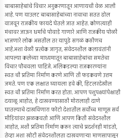
बाबासाहेबांचे विचार अनुकरणातून आणायची वेळ आली
आहे. पण याउलट बाबासाहेबांच्या नावाचा सतत ढोल
वाजवून राजकीय फायदे घेतले जात आहेत. कोणत्याही
मंचावर जाऊन धर्माचे पोवाडे गाणारे आणि राजकीय पोळी
भाजणारे लोक असतील तर यापुढे सगळं कठीणच
आहे.अशा वेळी प्रत्येक जागृत, संवेदनशील कलावंतांनी
आपल्या कलेच्या माध्यमातून बाबासाहेबांचा समतेचा
विचार पोेचवला पाहिजे. अलिकडल्या राजकारण्यांना
स्वतःची प्रतिमा निर्माण करणे आणि ती फडकवणे उत्तम
जमते. पण एक लक्षात घ्यायला हवे की, हिटलरदेखील
स्वतःची प्रतिमा निर्माण करत होता. आपण पशुपक्ष्यांपेक्षाही
दयाळू आहोत, हे दाखवण्यासाठी मोरालाही दाणे
घातल्याचे दाखविणारा फोटो देशातील सर्वोच्च माणूस सर्व
मीडियांवर झळकवतो आणि आपण किती संवेदनशील
आहोत, अशी प्रतिमा निर्माण करून त्याचे प्रदर्शनही मांडतो,
तेव्हा अशा खोटी संवेदनशीलता दाखवणार्‍या माणसापासून