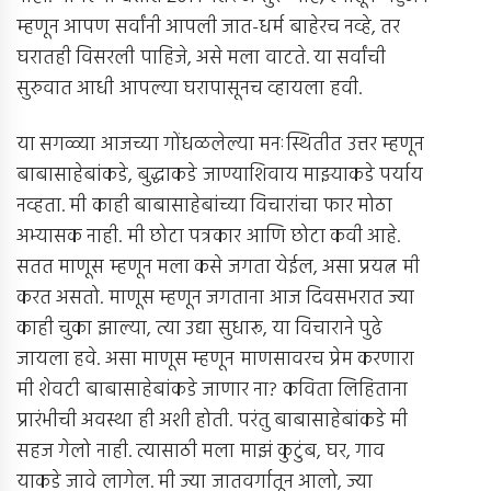
म्हणून आपण सर्वांनी आपली जात-धर्म बाहेरच नव्हे, तर
घरातही विसरली पाहिजे, असे मला वाटते. या सर्वांची
सुरुवात आधी आपल्या घरापासूनच व्हायला हवी.
या सगळ्या आजच्या गोंधळलेल्या मनःस्थितीत उत्तर म्हणून
बाबासाहेबांकडे, बुद्धाकडे जाण्याशिवाय माझ्याकडे पर्याय
नव्हता. मी काही बाबासाहेबांच्या विचारांचा फार मोठा
अभ्यासक नाही. मी छोटा पत्रकार आणि छोटा कवी आहे.
सतत माणूस म्हणून मला कसे जगता येईल, असा प्रयत्न मी
करत असतो. माणूस म्हणून जगताना आज दिवसभरात ज्या
काही चुका झाल्या, त्या उद्या सुधारू, या विचाराने पुढे
जायला हवे. असा माणूस म्हणून माणसावरच प्रेम करणारा
मी शेवटी बाबासाहेबांकडे जाणार ना? कविता लिहिताना
प्रारंभीची अवस्था ही अशी होती. परंतु बाबासाहेबांकडे मी
सहज गेलो नाही. त्यासाठी मला माझं कुटुंब, घर, गाव
याकडे जावे लागेल. मी ज्या जातवर्गातून आलो, ज्या