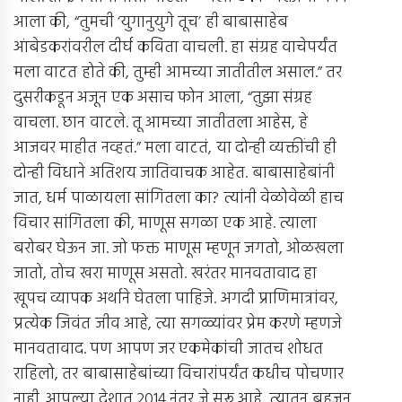
आला की, “तुमची ‘युगानुयुगे तूच’ ही बाबासाहेब
आंबेडकरांवरील दीर्घ कविता वाचली. हा संग्रह वाचेपर्यंत
मला वाटत होते की, तुम्ही आमच्या जातीतील असाल.” तर
दुसरीकडून अजून एक असाच फोन आला, “तुझा संग्रह
वाचला. छान वाटले. तू आमच्या जातीतला आहेस, हे
आजवर माहीत नव्हतं.” मला वाटतं, या दोन्ही व्यक्तींची ही
दोन्ही विधाने अतिशय जातिवाचक आहेत. बाबासाहेबांनी
जात, धर्म पाळायला सांगितला का? त्यांनी वेळोवेळी हाच
विचार सांगितला की, माणूस सगळा एक आहे. त्याला
बरोबर घेऊन जा. जो फक्त माणूस म्हणून जगतो, ओळखला
जातो, तोच खरा माणूस असतो. खरंतर मानवतावाद हा
खूपच व्यापक अर्थाने घेतला पाहिजे. अगदी प्राणिमात्रांवर,
प्रत्येक जिवंत जीव आहे, त्या सगळ्यांवर प्रेम करणे म्हणजे
मानवतावाद. पण आपण जर एकमेकांची जातच शोधत
राहिलो, तर बाबासाहेबांच्या विचारांपर्यंत कधीच पोचणार
नाही. आपल्या देशात 2014 नंतर जे सुरू आहे, त्यातून बहुजन