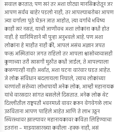
सवाल करतात; पण खरं तर अशा छोट्या मानसिकतेतून जर
आपण सर्वच बाहेर पडलो नाही, तर आपल्याबरोबर आपण
ज्या वर्गाला पुढे घेऊन जात आहोत, त्या वर्गाचे भविष्य
काही खरं नसतं, याची जाणीवच अशा लोकांना कधी होत
नाही. हे यानिमित्ताने मी पुन्हा अनुभवले आहे. पण अशा
लोकांना हे माहीत नाही की, आपलं असंच अज्ञान जपत
फक्त अस्मितांवर जगत राहिलो तर आपला श्वासोच्छवासही
कुणाच्या तरी खासगी मुठीत कधी जाईल, ते आपल्याला
कळणारही नाही! अर्थात, अशा घटना वारंवार घडत आहेत.
जे लोक संविधान बदलायला निघाले, त्याच लोकांच्या
चरणांशी सत्तेच्या लोभापायी अनेक लोक, आम्ही महानायक
यांचे वारसदार सांगत बसलेले दिसतात. अनेक लोक थेट
दिल्लीतील राष्ट्रपती भवनमध्ये वावर करून वेगवेगळे लाभ
उठविताना आपण पाहिले आहेत आणि ते लाभ उठून
स्थिरस्थावर झाल्यावर महानायकावर कविता लिहिण्याचा
इतरांना – माझ्यासारख्या कवीला -हक्क नाही, असं