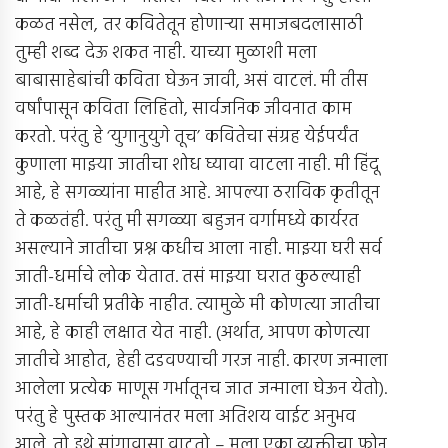
कळत नसेल, तर कवितेतून होणार्‍या समाजबदलासाठी
तुम्ही शब्द देऊ शकत नाही. याच्या मुळाशी मला
बाबासाहेबांची कविता घेऊन जावी, असं वाटलं. मी तीस
वर्षांपासून कविता लिहितो, सार्वजनिक जीवनात काम
करतो. परंतु हे ‘युगानुयुगे तूच’ कवितेचा संग्रह येईपर्यंत
कुणाला माझ्या जातीचा शोध घ्यावा वाटला नाही. मी हिंदू
आहे, हे सगळ्यांना माहीत आहे. आपल्या ठराविक कृतीतून
ते कळतंही. परंतु मी सगळ्या बहुजन वर्गामध्ये कार्यरत
असल्याने जातीचा प्रश्न कधीच आला नाही. माझ्या घरी सर्व
जाती-धर्माचे लोक येतात. तसं माझ्या घरात कुठल्याही
जाती-धर्माची प्रतीके नाहीत. त्यामुळे मी कोणत्या जातीचा
आहे, हे काही लक्षात येत नाही. (अर्थात, आपण कोणत्या
जातीचे आहोत, हेही दडवण्याची गरज नाही. कारण जन्माला
आलेला प्रत्येक माणूस गर्भातूनच जात जन्माला घेऊन येतो).
परंतु हे पुस्तक आल्यानंतर मला अतिशय वाईट अनुभव
आले. तो इथे सांगावासा वाटतो – मला एका व्यक्तीचा फोन