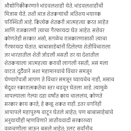
औद्योगिकीकरणाने भांडवलशाही येते. भांडवलशाहीची
मिजास येते. तशी आज शेतकर्‍यांची अतिशय भयानक
परिस्थिती आहे. कित्येक शेतकरी आत्महत्या करत आहेत
आणि राजकारणी त्याचा गैरफायदा घेत आहेत. सत्तेवर
कोणतेही सरकार असो, सगळेच राजकारणासाठी त्याचा
गैरफायदा घेतात. बाबासाहेबांनी दिलेल्या शेतीविचाराला
जर भारतातील शेती जोडली असती तर या देशातील
शेतकर्‍याला आत्महत्या करावी लागली नसती, असं मला
वाटतं. दुर्दैवाने अशा महामानवाचे विचार समजून
घेण्याऐवजी आपण ते विचार समजून घ्यायचेच नाही, असाच
मेंदूवर नकारात्मकतेचा स्तर चढवून घेतला आहे. त्यामुळे
आपल्याला गेल्या दहा वर्षांत काय चाललंय, कोणते
सरकार काय करते, हे कळू शकत नाही. इतर वर्गानेही
आपापले महापुरुष वाटून घेतले आहेत; पण बाबासाहेबांचे
अनुयायीही म्हणविणारे जातीयवादी सरकारच्या
वळचणीला जाऊन बसले आहेत; उलट सर्वांनीच