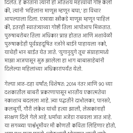
दिलेत. हे करताना त्यांनी ही अतिशय महत्त्वाची गोष्ट केली
की, त्यांनी ‘महिलांना माणूस म्हणून बघा,’ हा विचार
आपल्याला दिला. एखाद्या स्त्रीकडे माणूस म्हणून पाहिलं
की, इतरही स्वातंत्र्याच्या गोष्टी तिला आपोआप मिळतात.
पुरुषाबरोबर तिला अधिकार प्राप्त होतात आणि अशावेळी
पुरुषाकडेही पूर्वग्रहदूषित नजरेने बाईने पाहायला नको,
याचेही भान बाईत येत जाते. ‘युगानुयुगे तूच’ संग्राहामध्ये
माझा आजपासून सुरू झालेला हा भाग बाबासाहेबांनी
दिलेल्या महिलांच्या अधिकारांपर्यंत येतो.
गेल्या आठ-दहा वर्षांत; विशेषत: 2014 नंतर आणि 90 च्या
दशकातील बाबरी प्रकरणापासून भारतीय एकात्मतेचा
नकाशाच बदलला आहे. ज्या पद्धतीने दाभोलकर, पानसरे,
कलबुर्गी, गौरी लंकेश यांची हत्या झाली, लेखकांनाही
संरक्षण दिले गेले आहे. धर्माचा अजेंडा राबवला जात आहे.
या सगळ्या पार्श्वभूमीवर मी कोणती कविता लिहिणार होतो,