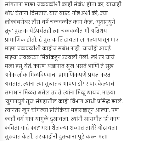
सांगताना माझा चळवळीशी काही संबंध होता का, याचाही
शोध घेताना दिसतात. यात वाईट गोष्ट अशी की, ज्या
लोकांबरोबर तीस वर्षे चळवळीत काम केलं, ‘युगानुयुगे
तूच’ पुस्तक येईपर्यंतही त्या चळवळीत मी अतिशय
प्रामाणिक होतो. हे पुस्तक लिहायला लागल्यापासून मात्र
माझा चळवळीशी काहीच संबंध नाही, याचीही आवई
माझ्या जवळच्या मित्रांकडून उठवली गेली. खरं तर याचं
मला हसू येतं. कारण अज्ञानात सुख असतं आणि ते सुख
अनेक लोक मिळविण्याचा प्रामाणिकपणे प्रयत्न करत
असतात. त्यांना त्या सुखातच आपण डोंगर पार केल्याचं
समाधान मिळत असेल तर ते त्यांना मिळू द्यायचं. माझ्या
‘युगानयुगे तूच’ संग्रहातील काही विभाग आधी प्रसिद्ध झाले.
त्यानंतर खूप चांगल्या प्रतिक्रिया महाराष्ट्रातून आल्या. पण
काही वर्ग मात्र यामुळे दुखावला. त्यांनी खासगीत ‘ही काय
कविता आहे का?’ अशा शेलक्या शब्दात ताशेरे ओढायला
सुरुवात केली, तर काहींनी दुसर्‍यांना पुढे करून मला