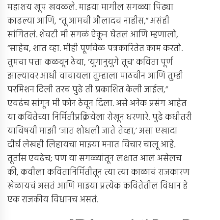
महाशय खूप खवळले. माझ्या मागील सगळ्या पिढ्या
काढल्या आणि, “तू आमची औलादच नाहीस,” असंही
सांगितलं. शेवटी मी सगळं ऐकून घेतलं आणि म्हणालो,
“साहेब, शांत व्हा. मीही पूर्णवेळ पत्रकारितेत काम करतो.
तुमचा पत्ता कळवून ठेवा, ‘युगानुयुगे तूच’ कविता पूर्ण
झाल्यावर आधी वाचायला तुम्हाला पाठवीन आणि तुम्ही
परमिशन दिली तरच पुढे ती प्रकाशित केली जाईल,”
एवढंच सांगून मी फोन ठेवून दिला. असे अनेक प्रसंग आहेत
या कवितेच्या निर्मितीप्रक्रियेला रोखून धरणारे. पुढे कधीतरी
याविषयी माझी ‘जात शोधली जाते तेव्हा,’ असा एखादा
दीर्घ लेखही लिहायचा माझ्या मनात विचार चालू आहे.
तूर्तास एवढेच; पण या सगळ्यांतून लक्षात आलं असेलच
की, कवीला कवितानिर्मितीतून त्या त्या काळाचं राजकारण
खेळायचं असतं आणि माझ्या प्रत्येक कवितेतील विधान हे
एक राजकीय विधानच असतं.