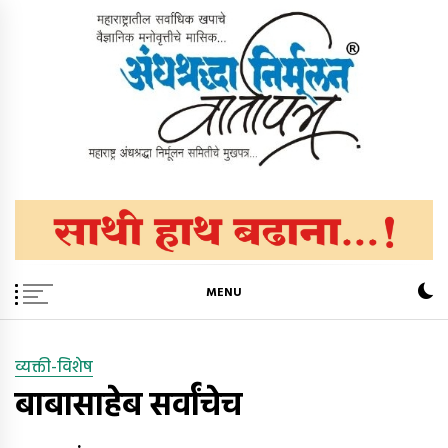
Skip
to
content
अंधश्रद्धा निर्मूलन वार्तापत्र ®
महाराष्ट्र अंधश्रद्धा निर्मूलन समिती™चे मुखपत्र
MENU
व्यक्ती-विशेष
बाबासाहेब सर्वांचेच