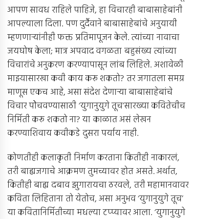
आपण सावध राहिले पाहिजे, हा विचारही बाबासाहेबांनी
आपल्याला दिला. पण दुर्दैवाने बाबासाहेबांचे अनुयायी
म्हणणार्‍यांनीही फक्त प्रतिमापूजन केले. त्यांच्या नावाचा
जयघोष केला; मात्र अपवाद वगळता बहुसंख्य त्यांच्या
विचारांचे अनुकरण करण्यापासून लांब लिहिले. अशावेळी
माझ्यासारखा कवी काय करू शकतो? तर जगातला समग्र
माणूस एकच आहे, असा संदेश देणार्‍या बाबासाहेबांचे
विचार पोेचवण्यासाठी ‘युगानुयुगे तूच’सारख्या कवितेचीच
निर्मिती करू शकतो ना? या काळात असं लेखन
करण्याशिवाय कवीकडे दुसरा पर्याय नाही.
कोणतीही कलाकृती निर्माण करताना कितीही नाकारलं,
तरी बाह्यजगाचे आक्रमण तुमच्यावर होत असते. अर्थात,
कितीही बाह्य दबाव झुगारायचा ठरवले, तरी महामानवावर
कविता लिहिताना तो येतोच, असा अनुभव ‘युगानुयुगे तूच’
या कवितानिर्मितीच्या मधल्या टप्प्यावर आला. ‘युगानुयुगे