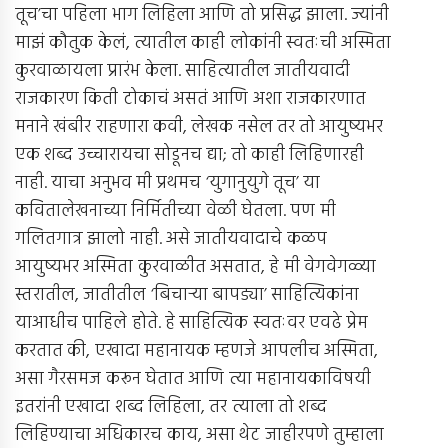
तूच’चा पहिला भाग लिहिला आणि तो प्रसिद्ध झाला. ज्यांनी
माझं कौतुक केलं, त्यातील काही लोकांनी स्वतःची अस्मिता
कुरवाळायला प्रारंभ केला. साहित्यातील जातीयवादी
राजकारण किती टोकाचं असतं आणि अशा राजकारणात
मनाने खंबीर राहणारा कवी, लेखक नसेल तर तो आयुष्यभर
एक शब्द उच्चारायचा सोडूनच द्या; तो काही लिहिणारही
नाही. याचा अनुभव मी प्रथमच ‘युगानुयुगे तूच’ या
कवितालेखनाच्या निर्मितीच्या वेळी घेतला. पण मी
गलितगात्र झालो नाही. असे जातीयवादाचे कळप
आयुष्यभर अस्मिता कुरवाळीत असतात, हे मी वेगवेगळ्या
स्तरातील, जातीतील ‘बिचार्‍या बापड्या’ साहित्यिकांना
याआधीच पाहिले होते. हे साहित्यिक स्वतःवर एवढे प्रेम
करतात की, एखादा महानायक म्हणजे आपलीच अस्मिता,
असा गैरसमज करून घेतात आणि त्या महानायकाविषयी
इतरांनी एखादा शब्द लिहिला, तर त्याला तो शब्द
लिहिण्याचा अधिकारच काय, असा थेट जाहीरपणे तुम्हाला