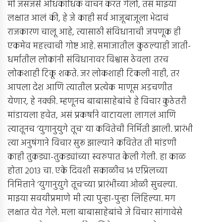
मी जसजसे अधिकाधिक वाचन करत गेलो, तसं माझ्या
लक्षात आलं की, हे जे काही सर्व आजूबाजूला भेदाचं
राजकारण चालू आहे, त्यासाठी संविधानाची जपणूक ही
एकमेव महत्त्वाची गोष्ट आहे. समाजातील कुठल्याही जाती-
धर्मातील लोकांनी संविधानावर विश्वास ठेवला तरच
लोकशाही टिकू शकते. जर लोकशाही टिकली नाही, तर
आपला देश आणि त्यातील प्रत्येक माणूस अडचणीत
येणार, हे नक्की. म्हणूनच बाबासाहेबांचे हे विचार कुठेतरी
मांडायला हवेत, असं प्रकर्षाने वाटायला लागलं आणि
त्यातूनच ‘युगानुयुगे तूच’ या कवितेची निर्मिती झाली. प्रारंभी
त्या अनुषंगाने विचार सुरू झाल्याने कवितेत ती मांडणी
काही तुकड्या-तुकड्यांच्या स्वरुपात केली गेली. हा काळ
होता 2013 चा. एके दिवशी सकाळीच 14 एप्रिलच्या
निमित्ताने ‘युगानुयुगे तूच’च्या प्रारंभीच्या ओळी सुचल्या.
माझ्या सवयीप्रमाणे मी त्या पुन्हा-पुन्हा लिहिल्या. मग
लक्षात येत गेले. मला बाबासाहेबांचे जे विचार सांगावेसे