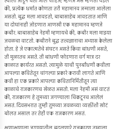
त्याला जोडून घेता आले पाहिजे; म्हणजे असं म्हणता येईल
की, प्रत्येक धर्मात कोणता तरी महामानव जन्माला आलेला
असतो. बुद्ध मला आवडतो, बाबासाहेब आवडतात आणि
या दोघांनाही जोडणारा आणखी एक महामानव म्हणजे
कबीर. बाबासाहेब नेहमी म्हणायचे की, कबीर मला माझ्या
जवळचा वाटतो. कबीराने बुद्ध तत्त्वज्ञानाचा अभ्यास केलेला
होता. हे जे एकात्मतेचे संघटन असते किंवा बांधणी असते,
ती मुळातच असते. ती बांधणी फोडणारा वर्ग मात्र दर
काळात कार्यरत असतो. त्यामुळे याची पुनर्बांधणी कवीला
आपल्या कवितेतून चांगल्या प्रकारे करावी लागते आणि
कवी हा एक प्रकारे आपल्या कवितानिर्मितीतून त्या
काळाचे राजकारणच खेळत असतो. मला नेहमी असं वाटतं
की, राजकारण हे तुमच्या जगण्याला चिकटूनच आलेलं
असतं. दिवसभरात तुम्ही तुमच्या जवळच्या व्यक्तींशी खोटं
बोलत असाल तर तेही एक राजकारण असतं.
क्षणाक्षणाला जगण्यातील बदलणारे राजकारण तुम्हाला