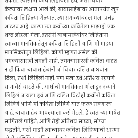
शकतो, त्यासाठी काय लिहायला हवं, असा विचार
केल्यावर लक्षात आलं की, बाबासाहेबांवर आतापर्यंत खूप
कविता लिहिल्या गेल्यात. त्या सगळ्यांबद्दल मला प्रचंड
आदरच आहे. कारण त्या कवींच्या कवितेला माझाही एक
शब्द जोडला गेला. इतरांनी बाबासाहेबांवर लिहिताना
त्यांच्या मानसिकतेतून कविता लिहिली आणि मी माझ्या
मानसिकतेतून लिहिली. कोणी म्हणत असेल की
अमक्यासारखी जमली नाही, तमक्यासारखी कविता वाटत
नाही किंवा बाबासाहेबांनी जो विचार दलित बांधवांना
दिला, तशी लिहिली नाही. पण मला इथे अतिशय नम्रपणे
सांगावेसे वाटते की, आधीची मानसिकता ओलांडून नव्याने
लिहिलं जायला हवं आणि दलित विद्रोही कवींनी कविता
लिहिणे आणि मी कविता लिहिणे यात फरक राहणारच
आहे. बाबासाहेब आपल्याला कसे भेटले, हे स्वतःच्या भाषेत
सांगितले पाहिजे; आणि तेही अतिशय साध्या, सोप्या
पद्धतीने. अशी माझी त्यांच्यावर कविता लिहिण्याची धारणा