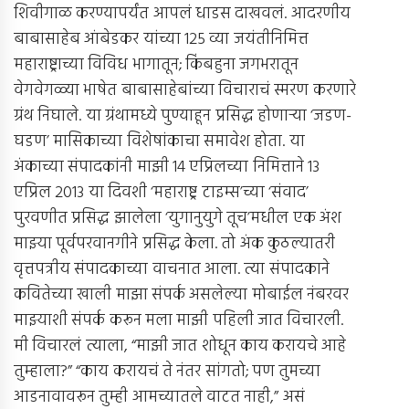
शिवीगाळ करण्यापर्यंत आपलं धाडस दाखवलं. आदरणीय
बाबासाहेब आंबेडकर यांच्या 125 व्या जयंतीनिमित्त
महाराष्ट्राच्या विविध भागातून; किंबहुना जगभरातून
वेगवेगळ्या भाषेत बाबासाहेबांच्या विचाराचं स्मरण करणारे
ग्रंथ निघाले. या ग्रंथामध्ये पुण्याहून प्रसिद्ध होणार्‍या ‘जडण-
घडण’ मासिकाच्या विशेषांकाचा समावेश होता. या
अंकाच्या संपादकांनी माझी 14 एप्रिलच्या निमित्ताने 13
एप्रिल 2013 या दिवशी ‘महाराष्ट्र टाइम्स’च्या ‘संवाद’
पुरवणीत प्रसिद्ध झालेला ‘युगानुयुगे तूच’मधील एक अंश
माझ्या पूर्वपरवानगीने प्रसिद्ध केला. तो अंक कुठल्यातरी
वृत्तपत्रीय संपादकाच्या वाचनात आला. त्या संपादकाने
कवितेच्या खाली माझा संपर्क असलेल्या मोबाईल नंबरवर
माझ्याशी संपर्क करून मला माझी पहिली जात विचारली.
मी विचारलं त्याला, “माझी जात शोधून काय करायचे आहे
तुम्हाला?” “काय करायचं ते नंतर सांगतो; पण तुमच्या
आडनावावरून तुम्ही आमच्यातले वाटत नाही,” असं