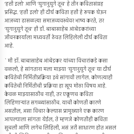
‘हत्ती इलो’ आणि ‘युगानुयुगे तूच’ हे तीन कवितासंग्रह
प्रसिद्ध. ‘हत्ती इलो’ ही दीर्घ कविता हत्ती हे रूपक घेऊन
आजच्या ढासळत्या समाजव्यवस्थेवर भाष्य करते, तर
‘युगानुयुगे तूच’ ही डॉ. बाबासाहेब आंबेडकरांच्या
जीवनकार्याला मध्यवर्ती ठेवत लिहिलेली दीर्घ कविता
आहे.
` मी डॉ. बाबासाहेब आंबेडकर यांच्या विचारांकडे कसा
वळलो, हे सांगताना मला माझ्या ‘युगानुयुगे तूच’ या दीर्घ
कवितेची निर्मितीप्रक्रिया इथे सांगावी लागेल. कोणत्याही
कवितेची निर्मितीची प्रक्रिया हा खूप मोठा विषय आहे.
केवळ माझ्यासाठीच नाही, तर एकूणच कविता
लिहिणार्‍यांत सगळ्यांसाठीच. याची कोणती कारणे
असतील, असा विचार केल्यास प्रामुख्याने एक कारण
आपल्याला सांगता येईल, ते म्हणजे कोणतीही कविता
सुचली आणि लगेच लिहिली, असं जरी साधारण होत असलं