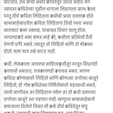
वाटतात, तेच खर्‍या अर्थाने कवितेतून उतरत आहेत. मग
त्यानंतर कवितेच्या पुढील भागाला लिहायला प्रारंभ केला.
परंतु दीर्घ कविता लिहिताना कवीची प्रचंड दमछाक होते.
बाबासाहेबांवरील कविता लिहिताना तिची रचना अथवा
आराखडा कसा असावा, याबाबत विचार चालू होता.
आपल्याकडे असा समज आहे की, कवीला प्रतिभेची दैवी
देणगी वगैरे असते. त्यातून तो लिहितो आणि तो मोकळा
होतो. मला मात्र तसे वाटत नाही.
कवी, लेखकाला आपल्या साहित्यकृतीतून ठरवून विधानंही
करायची असतात, राजकारणही करायचं असतं. आपण
कविता कोणासाठी लिहितो आणि कोणत्या वर्गाच्या बाजूने
लिहितो, ही गोष्ट कवितेच्या निर्मितीसाठी महत्त्वाची असते,
याची जाणीवच जर लिहिताना नसेल तर तो कवी तळाच्या
वर्गाच्या बाजूने उभा राहणार नाही; म्हणूनच बाबासाहेबांनी
समाजाला दिलेले विचार मी कसे दीर्घ कवितेतून मांडू