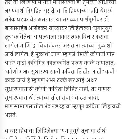
तरी ती लिहिण्यामागची मानसिकता ही तुमच्या आधीच्या
जगण्याशी निगडित असते. या लिहिण्याच्या प्रक्रियेमध्ये
अनेक घटक येत असतात. या सगळ्या पार्श्वभूमीवर डॉ.
बाबासाहेब आंबेडकर यांच्यावर लिहिलेल्या ‘युगानुयुगे
तूच’ कवितेचा आपल्याला सकारात्मक विचार करावा
लागेल आणि हा विचार करत असताना त्याच्या मुळाशी
जावं लागेल. हे मुळाशी जाणं म्हणजे नेमकी कोणती गोष्ट
आहे? माझे कविमित्र कालकथित अरुण काळे म्हणतात,
“कोणी अक्षर सुधारण्यासाठी कविता लिहीत नाही.” कवी
काळे यांचं हे म्हणणं शंभर टक्के खरं आहे. अक्षर
सुधारण्यासाठी कोणी कविता लिहित नाही, तर माणसं
सुधारण्यासाठी, त्यांच्यातील संवाद वाढत जावा,
माणसामाणसांतील भेद नष्ट व्हावा म्हणून कविता लिहायची
असते.
बाबासाहेबांवर लिहिलेल्या ‘युगानुयुगे तूच’ या दीर्घ