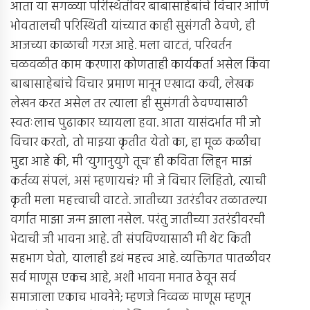
आता या सगळ्या परिस्थितीवर बाबासाहेबांचे विचार आणि
भोवतालची परिस्थिती यांच्यात काही सुसंगती ठेवणे, ही
आजच्या काळाची गरज आहे. मला वाटतं, परिवर्तन
चळवळीत काम करणारा कोणताही कार्यकर्ता असेल किंवा
बाबासाहेबांचे विचार प्रमाण मानून एखादा कवी, लेखक
लेखन करत असेल तर त्याला ही सुसंगती ठेवण्यासाठी
स्वतःलाच पुढाकार घ्यायला हवा. आता यासंदर्भात मी जो
विचार करतो, तो माझ्या कृतीत येतो का, हा मूळ कळीचा
मुद्दा आहे की, मी ‘युगानुयुगे तूच’ ही कविता लिहून माझं
कर्तव्य संपलं, असं म्हणायचं? मी जे विचार लिहितो, त्याची
कृती मला महत्त्वाची वाटते. जातीच्या उतरंडीवर तळातल्या
वर्गात माझा जन्म झाला नसेल. परंतु जातीच्या उतरंडीवरची
भेदाची जी भावना आहे. ती संपविण्यासाठी मी थेट किती
सहभाग घेतो, यालाही इथं महत्त्व आहे. व्यक्तिगत पातळीवर
सर्व माणूस एकच आहे, अशी भावना मनात ठेवून सर्व
समाजाला एकाच भावनेने; म्हणजे निव्वळ माणूस म्हणून