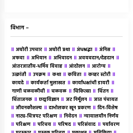
विभाग –
॥
॥
॥
॥
॥
अघोरी उपचार
अघोरी प्रथा
अंधश्रद्धा
अंंनिस
॥
॥
॥
॥
अफवा
अभियान
अभिवादन
अवयवदान/देहदान
॥
॥
॥
आंतरजातीय-धर्मिय विवाह
आंदोलन
आरोग्य
॥
॥
॥
॥
॥
उत्क्रांती
उपक्रम
कथा
कविता
कव्हर स्टोरी
॥
॥
॥
कायदे
कार्यकर्ता मुलाखत
कार्याधक्षांची डायरी
॥
॥
॥
॥
गाणी चळवळीची
चळवळ
चिकित्सा
चिंतन
॥
॥
॥
चिंताजनक
छद्मविज्ञान
जट निर्मूलन
जात पंचायत
॥
॥
॥
जीवनकौशल्य
दाभोलकर खून प्रकरण
दिन-विशेष
॥
॥
॥
नाट्य-चित्रपट परिक्षण
निवेदन
न्यायालयीन निर्णय
॥
॥
॥
॥
॥
परिक्षण
परिचय
परिषद
परिसंवाद
पर्यावरण
॥
॥
॥
॥
॥