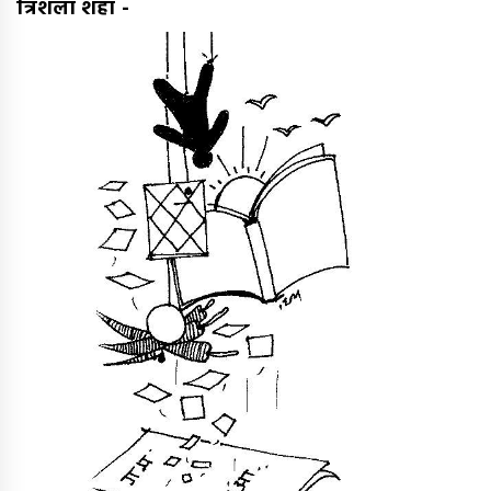
त्रिशला शहा
-