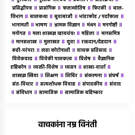
पुरस्कार
पुस्तक परिचय
प्रकाशन
प्रतिक्रिया
॥
॥
॥
॥
प्रसिद्धीपत्र
प्रासंगिक
फलज्योतिष
फिरकी
बाल-
॥
॥
॥
॥
विभाग
बालकथा
बुवाबाजी
भांडाफोड / पर्दाफाश
॥
॥
॥
॥
॥
भानामती
भाषण
भ्रामक विज्ञान
मंथन
मनगोष्टी
॥
॥
॥
मनोगत
मला शास्त्रज्ञ व्हायचंय!
महिला
मानसमित्र
॥
॥
॥
॥
॥
मानसशास्त्र
मुलाखत
युवा
रक्तदान/देहदान
॥
॥
॥
रूढी-परंपरा
लढा कोरोनाशी
वाचक प्रतिसाद
॥
॥
॥
विवेकवाद
विवेकी पालकत्व
विशेष
वैज्ञानिक
॥
॥
॥
॥
दृष्टिकोन
व्यक्ती-विशेष
व्यसन
शाखा-वार्ता
॥
॥
॥
॥
॥
शास्त्रज्ञ स्त्रिया
शिक्षण
शिबिर
संकल्पना
संघर्ष
॥
॥
॥
संत-विचार
सत्यशोधक विवाह
संपादकीय
संवाद
॥
॥
॥
संविधान
सामाजिक
सामाजिक बहिष्कार
वाचकांना नम्र विनंती