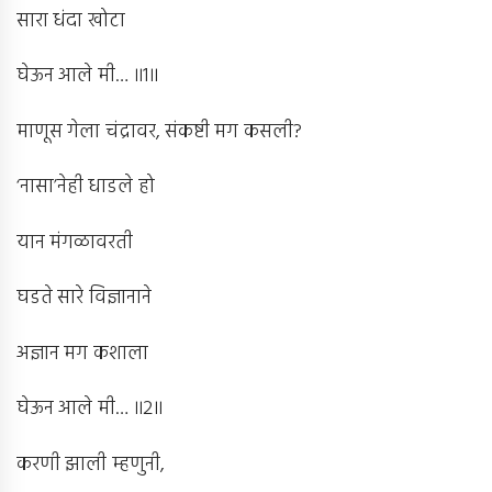
सारा धंदा खोटा
घेऊन आले मी… ॥1॥
माणूस गेला चंद्रावर, संकष्टी मग कसली?
‘नासा’नेही धाडले हो
यान मंगळावरती
घडते सारे विज्ञानाने
अज्ञान मग कशाला
घेऊन आले मी… ॥2॥
करणी झाली म्हणुनी,