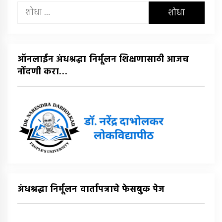
यांचा
शोध
घ्या
:
ऑनलाईन अंधश्रद्धा निर्मूलन शिक्षणासाठी आजच
नोंदणी करा…
अंधश्रद्धा निर्मूलन वार्तापत्राचे फेसबुक पेज