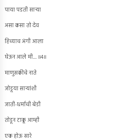
पाया पडती सार्‍या
असा कसा तो देव
हिच्याच अंगी आला
घेऊन आले मी… ॥4॥
माणुसकीचे नाते
जोडूया सार्‍यांशी
जाती-धर्माची बेडी
तोडून टाकू आम्ही
एक होऊ सारे