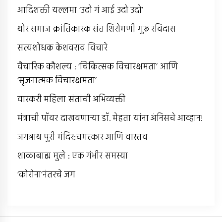
आदिशक्ती यल्लमा ‘उदो गं आई उदो उदो’
थोर समाज क्रांतिकारक संत शिरोमणी गुरू रविदास
सत्यशोधक केशवराव विचारे
वैचारिक कौशल्य : ‘चिकित्सक विचारक्षमता’ आणि
‘सृजनात्मक विचारक्षमता’
वारकरी महिला संतांची अभिव्यक्ती
मंत्राची पॉवर दाखवणार्‍या डॉ. मेहता यांना अंनिसचे आव्हान!
जगन्नाथ पुरी मंदिर:चमत्कार आणि वास्तव
शाळाबाह्य मुले : एक गंभीर समस्या
‘कोरोना’नंतरचे जग