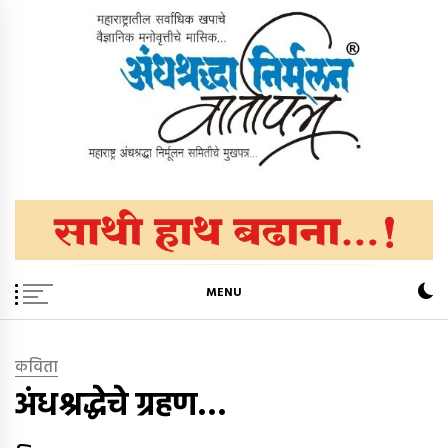
Skip
to
content
अंधश्रद्धा निर्मूलन वार्तापत्र ®
महाराष्ट्र अंधश्रद्धा निर्मूलन समिती™चे मुखपत्र
MENU
कविता
अंधश्रद्धेचे ग्रहण…