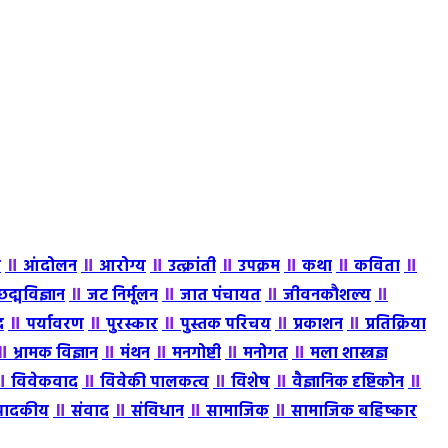
॥
॥
॥
॥
॥
॥
॥
ह
आंदोलन
आरोग्य
उत्क्रांती
उपक्रम
कथा
कविता
॥
॥
॥
॥
छद्मविज्ञान
जट निर्मूलन
जात पंचायत
जीवनकौशल्य
॥
॥
॥
॥
॥
द
पर्यावरण
पुरस्कार
पुस्तक परिचय
प्रकाशन
प्रतिक्रिया
॥
॥
॥
॥
॥
भ्रामक विज्ञान
मंथन
मनगोष्टी
मनोगत
मला शास्त्रज्ञ
॥
॥
॥
॥
॥
विवेकवाद
विवेकी पालकत्व
विशेष
वैज्ञानिक दृष्टिकोन
॥
॥
॥
॥
पादकीय
संवाद
संविधान
सामाजिक
सामाजिक बहिष्कार