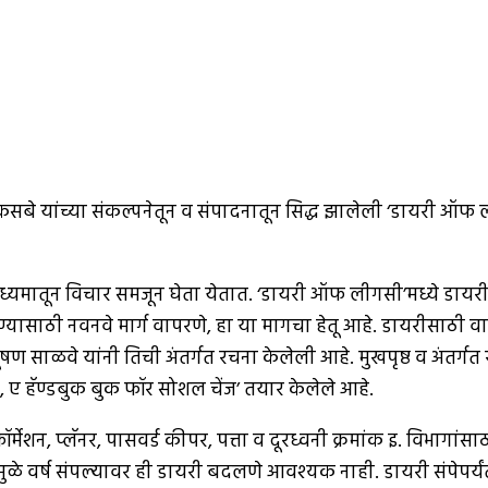
िलिंद कसबे यांच्या संकल्पनेतून व संपादनातून सिद्ध झालेली ‘डायरी ऑफ 
ाध्यमातून विचार समजून घेता येतात. ‘डायरी ऑफ लीगसी’मध्ये डायरी व
ेण्यासाठी नवनवे मार्ग वापरणे, हा या मागचा हेतू आहे. डायरीसाठी
ूषण साळवे यांनी तिची अंतर्गत रचना केलेली आहे. मुखपृष्ठ व अंतर्ग
 ए हॅण्डबुक बुक फॉर सोशल चेंज’ तयार केलेले आहे.
र्मेशन, प्लॅनर, पासवर्ड कीपर, पत्ता व दूरध्वनी क्रमांक इ. विभागां
ळे वर्ष संपल्यावर ही डायरी बदलणे आवश्यक नाही. डायरी संपेपर्यं