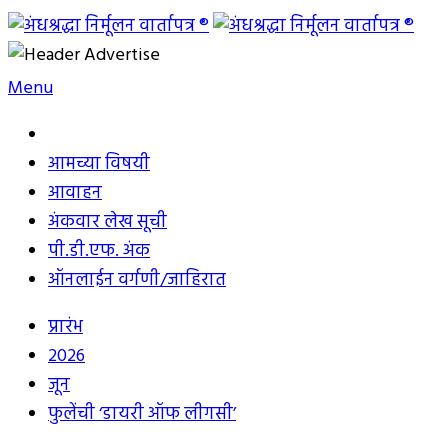
Skip
to
अंधश्रद्धा निर्मूलन वार्तापत्र ®
महाराष्ट्र अंधश्रद्धा निर्मूलन समिती™चे मुखपत्र
content
Menu
आमच्या विषयी
आवाहन
अंकवार लेख सूची
पी.डी.एफ. अंक
ऑनलाईन वर्गणी/जाहिरात
प्रारंभ
2026
जून
फुलेंची ‘डायरी ऑफ लीगसी’