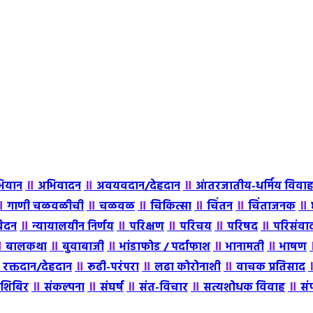
॥
॥
॥
ियान
अभिवादन
अवयवदान/देहदान
आंतरजातीय-धर्मिय विवा
॥
॥
॥
॥
॥
॥
गाणी चळवळीची
चळवळ
चिकित्सा
चिंतन
चिंताजनक
॥
॥
॥
॥
॥
वेदन
न्यायालयीन निर्णय
परिक्षण
परिचय
परिषद
परिसंवा
॥
॥
॥
॥
॥
बालकथा
बुवाबाजी
भांडाफोड / पर्दाफाश
भानामती
भाषण
॥
॥
॥
॥
रक्तदान/देहदान
रूढी-परंपरा
लढा कोरोनाशी
वाचक प्रतिसाद
॥
॥
॥
॥
॥
शिबिर
संकल्पना
संघर्ष
संत-विचार
सत्यशोधक विवाह
सं