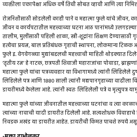
व्यक्तीला एकापेक्षा अधिक वर्षे तिची सोबत व्हावी आणि त्या निमित
रोजनिशीसाठी सोडलेली काही पाने व महात्मा फुले यांचे जीवन, कार
जीवन व कार्यपटातील महत्त्वाच्या घटना आठ पानांमध्ये उलगडल्या आह
तालीम, मुलींसाठी पहिली शाळा, स्त्री-शूद्रांना शिक्षण देण्यासाठ
हत्येचा प्रयत्न, बाल प्रतिबंधक गृहाची स्थापना, लोकमान्य टि
फुले इ. वेगवेगळ्या मुद्यांबद्दलची महत्त्वाची माहिती थोडक्यात दि
‘तृतीय रत्न’ हे नाटक, छत्रपती शिवाजी महाराजांचा पोवाडा, ब्राह्
महात्मा फुले यांचा पत्रव्यवहार या विभागामध्ये त्यांनी लिहिलेले द
लिहिलेले पत्र आणि १८८० साली त्यांनी मद्यपानगृहाच्या वाढीला विरो
डायरीमध्ये केलेला आहे. त्यांनी स्वतः लिहिलेली पत्रे व मृत्युपत्र 
महात्मा फुले यांच्या जीवनातील महत्त्वाच्या घटनांचा व त्या काळ
त्यांच्या नावाची यादी डायरीत दिलेली आहे. सत्यशोधक विवाहाचे 
निवडक अखंड या डायरीत आहेत. डायरीची किंमत पाचशे रुपये असू
-मुक्ता दाभोलकर