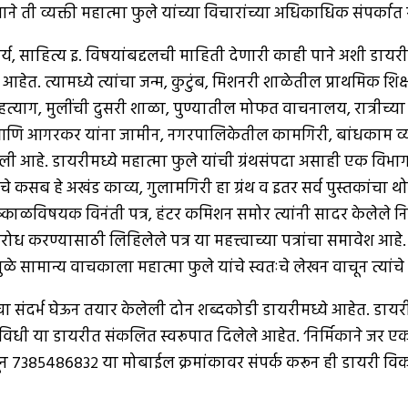
्ताने ती व्यक्ती महात्मा फुले यांच्या विचारांच्या अधिकाधिक संपर्
्य, साहित्य इ. विषयांबद्दलची माहिती देणारी काही पाने अशी डायरीच
ेत. त्यामध्ये त्यांचा जन्म, कुटुंब, मिशनरी शाळेतील प्राथमिक शिक्
ी गृहत्याग, मुलींची दुसरी शाळा, पुण्यातील मोफत वाचनालय, रात्रीच्
ळक आणि आगरकर यांना जामीन, नगरपालिकेतील कामगिरी, बांधकाम व्या
लेली आहे. डायरीमध्ये महात्मा फुले यांची ग्रंथसंपदा असाही एक विभाग 
मणांचे कसब हे अखंड काव्य, गुलामगिरी हा ग्रंथ व इतर सर्व पुस्तकां
ुष्काळविषयक विनंती पत्र, हंटर कमिशन समोर त्यांनी सादर केलेले निवेद
ध करण्यासाठी लिहिलेले पत्र या महत्त्वाच्या पत्रांचा समावेश आहे. त
यामुळे सामान्य वाचकाला महात्मा फुले यांचे स्वतःचे लेखन वाचून त्यां
ाचा संदर्भ घेऊन तयार केलेली दोन शब्दकोडी डायरीमध्ये आहेत. डायरी
विधी या डायरीत संकलित स्वरूपात दिलेले आहेत. ‘निर्मिकाने जर एक
न ७३८५४८६८३२ या मोबाईल क्रमांकावर संपर्क करून ही डायरी विक