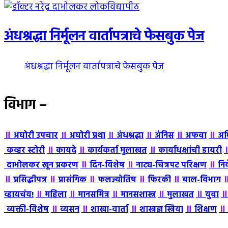
अंधश्रद्धा निर्मूलन वार्तापत्राचे फेसबुक पेज
अंधश्रद्धा निर्मूलन वार्तापत्राचे फेसबुक पेज
विभाग –
॥
॥
॥
॥
॥
॥
अघोरी उपचार
अघोरी प्रथा
अंधश्रद्धा
अंंनिस
अफवा
अभ
॥
॥
॥
कव्हर स्टोरी
कायदे
कार्यकर्ता मुलाखत
कार्याधक्षांची डायरी
॥
॥
॥
दाभोलकर खून प्रकरण
दिन-विशेष
नाट्य-चित्रपट परिक्षण
नि
॥
॥
॥
॥
॥
प्रसिद्धीपत्र
प्रासंगिक
फलज्योतिष
फिरकी
बाल-विभाग
॥
॥
॥
॥
॥
व्हायचंय!
महिला
मानसमित्र
मानसशास्त्र
मुलाखत
युवा
॥
॥
॥
॥
॥
व्यक्ती-विशेष
व्यसन
शाखा-वार्ता
शास्त्रज्ञ स्त्रिया
शिक्षण