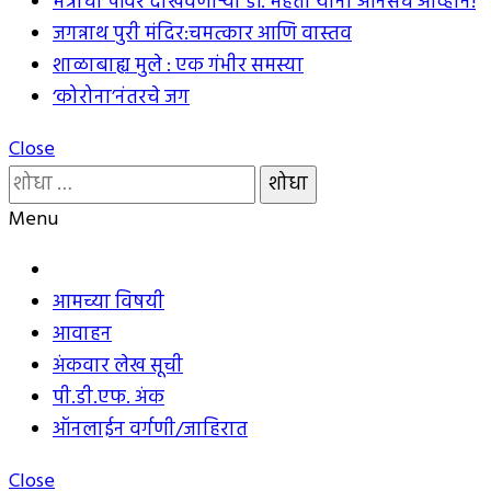
मंत्राची पॉवर दाखवणार्‍या डॉ. मेहता यांना अंनिसचे आव्हान!
जगन्नाथ पुरी मंदिर:चमत्कार आणि वास्तव
शाळाबाह्य मुले : एक गंभीर समस्या
‘कोरोना’नंतरचे जग
Close
यांचा
शोध
Menu
घ्या
:
आमच्या विषयी
आवाहन
अंकवार लेख सूची
पी.डी.एफ. अंक
ऑनलाईन वर्गणी/जाहिरात
Close