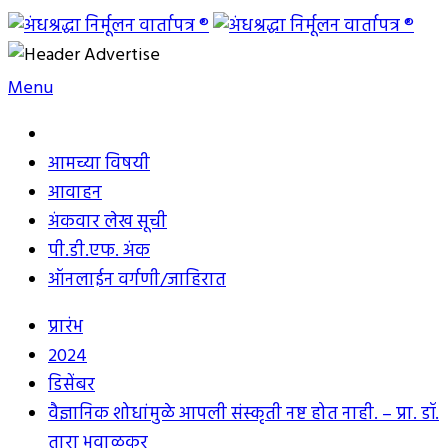
Skip
to
अंधश्रद्धा निर्मूलन वार्तापत्र ®
महाराष्ट्र अंधश्रद्धा निर्मूलन समिती™चे मुखपत्र
content
Menu
आमच्या विषयी
आवाहन
अंकवार लेख सूची
पी.डी.एफ. अंक
ऑनलाईन वर्गणी/जाहिरात
प्रारंभ
2024
डिसेंबर
वैज्ञानिक शोधांमुळे आपली संस्कृती नष्ट होत नाही. – प्रा. डॉ.
तारा भवाळकर