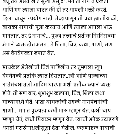
बंधू तेथे असतील ते सुखी असू दे”. मग तो नाग ते ऐकतो
आणि मग त्याला वाटतं की ही तर आपली भक्ती करते,
हिला चावून उपयोग नाही. तेव्हापासून ती प्रथा झालीय की,
बायका नागाची पूजा करतात आणि त्याला आपला भाऊ
मानतात. तर हे नागाचे… पुरुष तत्त्वाचे प्रतीक निरनिराळ्या
अंगाने व्यक्त होत असतं.. ते शिल्प, चित्र, कथा, गाणी, सण
असं वेगवेगळ्या रूपात येतं.
मायकेल अँजेलोची चित्रं पाहिलीत तर तुम्हाला खूप
वेगवेगळी प्रतीकं त्यात दिसतात..स्त्री आणि पुरुषाच्या
नातेसंबंधातली आदिम धारणा अशी प्रतीक रूपाने व्यक्त
होते. ती सण वार, शुभाशुभ कल्पना, चित्र, शिल्प कथा
यांच्यामध्ये येते. आता बायकांची सगळी नागपंचमीची
गाणी… मग ते पुरुषत्व कधी भाऊ म्हणून येतं, कधी बाप
म्हणून येतं, कधी प्रियकर म्हणून येतं. त्याची अनेक उदाहरणे
अगदी मराठीमधलीसुद्धा देता येतील. करुणाष्टक नावाची