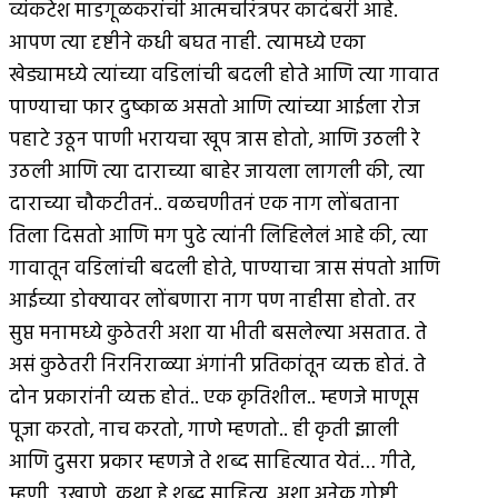
व्यंकटेश माडगूळकरांची आत्मचरित्रपर कादंबरी आहे.
आपण त्या दृष्टीने कधी बघत नाही. त्यामध्ये एका
खेड्यामध्ये त्यांच्या वडिलांची बदली होते आणि त्या गावात
पाण्याचा फार दुष्काळ असतो आणि त्यांच्या आईला रोज
पहाटे उठून पाणी भरायचा खूप त्रास होतो, आणि उठली रे
उठली आणि त्या दाराच्या बाहेर जायला लागली की, त्या
दाराच्या चौकटीतनं.. वळचणीतनं एक नाग लोंबताना
तिला दिसतो आणि मग पुढे त्यांनी लिहिलेलं आहे की, त्या
गावातून वडिलांची बदली होते, पाण्याचा त्रास संपतो आणि
आईच्या डोक्यावर लोंबणारा नाग पण नाहीसा होतो. तर
सुप्त मनामध्ये कुठेतरी अशा या भीती बसलेल्या असतात. ते
असं कुठेतरी निरनिराळ्या अंगांनी प्रतिकांतून व्यक्त होतं. ते
दोन प्रकारांनी व्यक्त होतं.. एक कृतिशील.. म्हणजे माणूस
पूजा करतो, नाच करतो, गाणे म्हणतो.. ही कृती झाली
आणि दुसरा प्रकार म्हणजे ते शब्द साहित्यात येतं… गीते,
म्हणी, उखाणे, कथा हे शब्द साहित्य. अशा अनेक गोष्टी