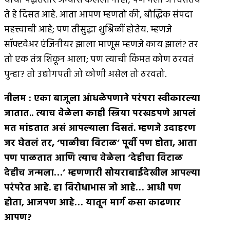
याचा पद्धतशीर अभ्यास केलेला नाही; पण मला जे दिसतय
ते हे दिसत आहे. आता आपण म्हणतो की, बौद्धिक संपदा
महत्त्वाची आहे; पण तीसुद्धा शुश्रिेळीं होतेय. म्हणजे
सॉफ्टवेअर एंजिनीयर झाला माणूस म्हणजे काय झालं? तर
तो एक तंत्र शिकून आला; पण त्याची किंमत कोण ठरवतं
पुन्हा? तो उद्योगपती जो कोणी असेल तो ठरवतो.
नीलम
:
एका बाजूला आंधळेपणाने परंपरा स्वीकारल्या
जातात
..
त्याच वेळेला काही स्त्रिया परखडपणे आपलं
मत मांडतात असं आपल्याला दिसतं
.
म्हणजे उदाहरण
जर घेतलं तर
, ‘
पाळीचा विटाळ’ पूर्वी पण होता
,
आता
पण पाळतात आणि त्याच वेळेला ‘देहीचा विटाळ
देहीच जन्मला
…’
म्हणणारी सोयराबाईदेखील आपल्या
परंपरेत आहे
.
हा विरोधाभास जो आहे
…
आधी पण
होता
,
आजपण आहे
…
यातून मार्ग कसा काढणार
आपण
?