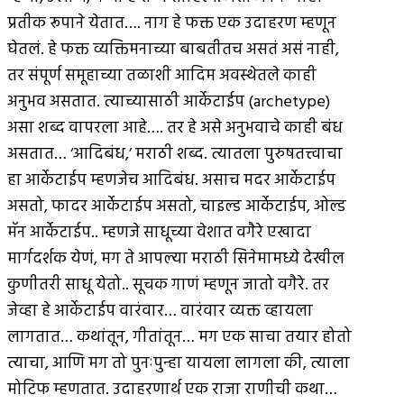
प्रतीक रूपाने येतात…. नाग हे फक्त एक उदाहरण म्हणून
घेतलं. हे फक्त व्यक्तिमनाच्या बाबतीतच असतं असं नाही,
तर संपूर्ण समूहाच्या तळाशी आदिम अवस्थेतले काही
अनुभव असतात. त्याच्यासाठी आर्केटाईप (archetype)
असा शब्द वापरला आहे…. तर हे असे अनुभवाचे काही बंध
असतात… ‘आदिबंध,’ मराठी शब्द. त्यातला पुरुषतत्त्वाचा
हा आर्केटाईप म्हणजेच आदिबंध. असाच मदर आर्केटाईप
असतो, फादर आर्केटाईप असतो, चाइल्ड आर्केटाईप, ओल्ड
मॅन आर्केटाईप.. म्हणजे साधूच्या वेशात वगैरे एखादा
मार्गदर्शक येणं, मग ते आपल्या मराठी सिनेमामध्ये देखील
कुणीतरी साधू येतो.. सूचक गाणं म्हणून जातो वगैरे. तर
जेव्हा हे आर्केटाईप वारंवार… वारंवार व्यक्त व्हायला
लागतात… कथांतून, गीतांतून… मग एक साचा तयार होतो
त्याचा, आणि मग तो पुनःपुन्हा यायला लागला की, त्याला
मोटिफ म्हणतात. उदाहरणार्थ एक राजा राणीची कथा…