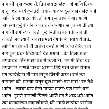
नागाची पूजा करणारी, तिचं लग्न झालेलं आहे आणि तिच्या
हातून शेतामध्ये कुठेतरी नागाचं वारूळ दुखावलं गेलेलं आहे
आणि तिला वाटतं की, तो नाग डूख धरून येणार आणि
आपल्या कुटुंबीयांना काहीतरी करणार म्हणून मग ती त्या
नागाची रांगोळी काढते, कुठे भिंतीवर नागाची आकृती
काढते, मग त्याचे व्यवहारामध्ये वेगवेगळे पर्याय येतात..
आणि मग त्याची ती प्रार्थना करते आणि त्याच वेळेला तो
नाग डूख धरून तिच्याकडे येत असतो… की तिला आता
संपवायचं. तिनं माझा वंश संपवला ना.. मग मी तिचा वंश
संपवणार. म्हणजे मानवी धारणा तिथे परत व्यक्त होतात.
मग त्यावेळेला ती हात जोडून विनंती करत असते त्या
नागाला की, माझ्या हातून चूक झाली; पण माझे भाऊ तेथे
आहेत… त्यांचा बाप मेला माझ्या हातनं; पण माझे भाऊ
आहेत.. दुसरी नागाची पिल्लं! आणि मग ते शब्द असे आहेत
त्या बायकांच्या कहाणीमध्ये, की “माझे लांडोबा पांडोबा