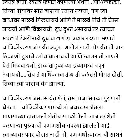
स्वतंत्र होती. स्वतंत्र म्हणजे कोणत्या अर्थाने.. आर्थिकदृष्ट्या.
तिच्या नावावर सात बाराचा उतारा नव्हता; पण त्या
बांधावर माळवं पिकवायचं आणि ते माळवं तिचं ती घेऊन
जायची आणि विकायची. दूध दुभतं असायचं तर त्याच्या
मधलं ते डेअरीमध्ये दूध घालणं हा प्रकार नव्हता. म्हणजे
यांत्रिकीकरण जोपर्यंत अजून.. आलेलं नाही तोपर्यंत ती चार
ठिकाणी दुधाचे रतीब घालायची आणि त्यातनं ती आपले
पैसे मिळवायची, डाळ तांदुळाच्या डब्यामध्ये जपून
ठेवायची….तिचं ते आर्थिक स्वातंत्र्य ती कुठेतरी भोगत होती.
तिच्या त्या वाटाच बंद झाल्या.
यांत्रिकीकरण जसजसं येत गेलं, तसं ताबा सगळा पुरुषांनी
घेतला… यांत्रिकीकरणामध्ये तो जबरदस्त घेतला.
माणसाच्या हातातली शेतीच सगळी गेली. आज तर शेती
करणार्‍या पुरुषांची पण अशीच अवस्था झालेली आहे.
त्याच्यावर फार बोलत नाही मी, पण अर्थोत्पादनाची साधनं