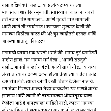
गेला दक्षिणेकडे आला… या प्रत्येक टप्प्यावर त्या
माणसाला शारीरिक सुखाची, स्वास्थ्याची काही ना काही
तरी नवीन गोष्ट सापडली….आणि पुढची गोष्ट सापडली
आणि त्याने ती उपयोगात आणायला सुरुवात केली की,
मागच्या पिढीला वाटतं की अरे जुनं काहीतरी हरवलं आणि
आपल्या हातातून निसटलं!
मनामध्ये कायम एक धास्ती असते की, आमचं जुनं काहीतरी
नाहीसं झालं. मग आमचा धर्म गेला… आमची संस्कृती
गेली… आमची चालरीत गेली. अगदी साधी गोष्ट… बायका
जेव्हा जात्यावर दळण दळत होत्या तेव्हा त्या बाईला प्रचंड
कष्ट होत होते. त्याचा कोणी कधी विचार केलेला नाहीये.
मग जेव्हा गिरण्या आल्या तेव्हा बायकांना खरं म्हणजे आनंद
झालाय आणि त्यांनी तो जात्यावरच्या ओव्यांतूनच व्यक्त
केलेला आहे हे आपल्याला माहिती नाही, कारण आमच्या
लोकसाहित्याचे अभ्यासकसुद्धा बायकांनी काय म्हटलंय हे