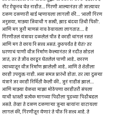
नीट ऐकूनच घेत नाहीत… गिरणी आल्यानंतर ती जात्यावर
दळण दळणारी बाई म्हणायला लागली की… ‘आली गिरण
अनुसया, माझ्या जिवाची ग सखी, झाड बंदवा तिची पिठी’.
आणि मग जुनी माणसं नाव ठेवायला लागतात…. हे
गिरणीतलं यंत्रावर दळलेलं पीठ हे काही चांगलं नसतं
आणि मग ते काय निःसत्त्व असतं. कुठपर्यंत हे येतं? तर
धरणाचं पाणी वीज निर्माण केल्यानंतर जे नदीत सोडलं
जातं, तर ते जीव काढून घेतलेलं पाणी आहे.. कारण
त्याच्यातून वीज निर्माण झालेली आहे.. आणि ते शेतीला
काही उपयुक्त नाही. असा समज प्रारंभी होता. तर त्या दुसर्‍या
यंत्राने जर काही निर्मिती केली की.. जुनं नाहीसं झालं…
आणि माझ्या वेळचा माझा मोठेपणा काहीतरी संपला
याची धास्ती प्रत्येक मागच्या पिढीला पुढच्या पिढीबद्दल
असते. तेव्हा ते दळण दळणार्‍या जुन्या बायांना वाटायला
लागलं की, गिरणीतून येणारं ते पीठ निःसत्त्व आहे. ते