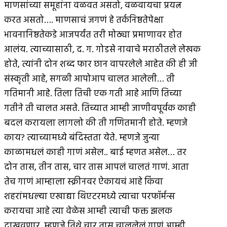
माणसांच्या समूहांना वळवत असतो, वळवायचा प्रयत्न
करत असतो…. माणसाचं जगणं हे तर्कनिष्ठतेपेक्षा
भावनानिष्ठतेकडे आजपर्यंत तरी मोठ्या प्रमाणावर होत
आलंय. त्याच्यासाठी, द. ग. गोडसे नावाचे मराठीतले लेखक
होते, त्यांनी दोन शब्द फार छान वापरलेले आहेत की ही जी
संस्कृती आहे, सगळी आपोआप चालत आलेली… ती
गतिमानी आहे. तिला तिची एक गती आहे आणि तिच्या
गतीने ती चालत असते. तिच्यात आम्ही जाणीवपूर्वक काही
बदल करायला लागलो की ती गणितमानी होते. म्हणजे
काय? त्याच्यामध्ये बंदिस्तता येते. म्हणजे जुन्या
काळामधलं काही गाणं असेल.. बाई म्हणत असेल… तर
दोन तास, तीन तास, चार तास आपलं चालतं गाणं. आता
तेच गाणं आम्हाला स्क्रीनवर ऐकायचं आहे किंवा
शहरांमधल्या एखाद्या थिएटरमध्ये त्याचा परफॉर्मन्स
करायचा आहे त्या वेळेस आम्ही त्याची फक्त झलक
दाखवणार. म्हणजे तिथे चार तास चाललेलं गाणं आम्ही