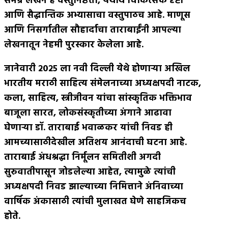
समग्र लेखन हे वस्तुनिष्ठता
,
यथार्थ चिकित्सक दृष्टी
आणि सैद्धान्तिक अभ्यासाचा वस्तुपाठच आहे
.
माणूस
आणि निसर्गातील सौहार्दाचा ताराबाईंनी आपल्या
लेखनातून नेहमी पुरस्कार केलेला आहे
.
जानेवारी २०२५ ला नवी दिल्ली येथे होणार्‍या अखिल
भारतीय मराठी साहित्य संमेलनाच्या अध्यक्षपदी नाटक
,
कला
,
साहित्य
,
स्त्रीजीवन यांचा सांस्कृतिक भक्तिभाव
बाजूला सारत
,
लोकसंस्कृतीच्या अंगाने आढावा
घेणार्‍या डॉ
.
ताराबाई भवाळकर यांची निवड ही
आमच्यासाठीदेखील अतिशय आनंदाची घटना आहे
.
ताराबाई अंधश्रद्धा निर्मूलन समितीशी अगदी
सुरुवातीपासून जोडलेल्या आहेत
,
त्यामुळे त्यांची
अध्यक्षपदी निवड झाल्याच्या निमित्ताने अंनिवाच्या
वार्षिक अंकासाठी त्यांची मुलाखत घेणे साहजिकच
होते
.