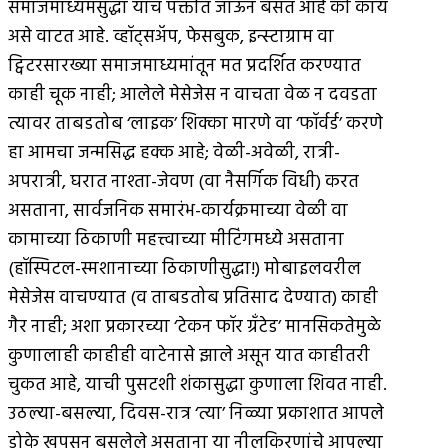
समाजमाध्यमंसुद्धा याच पंक्तीत जाऊन बसत आहे की काय
असे वाटत आहे. व्हॉट्सअ‍ॅप, फेसबुक, इन्स्टाग्राम वा
ट्विटरसारख्या समाजमाध्यमांतून मत प्रदर्शित करण्यात
काही चूक नाही; आलेले मेसेजेस न वाचता वेळ न दवडता
त्यावर ताबडतोब ‘लाइक’ शिक्का मारणे वा ‘फॉर्वर्ड’ करणे
हा आमचा जन्मसिद्ध हक्क आहे; वेळी-अवेळी, रात्री-
अपरात्री, घरात नाश्ता-जेवण (वा नैसर्गिक विधी) करत
असताना, सार्वजनिक समारंभ-कार्यक्रमाच्या वेळी वा
कामाच्या ठिकाणी महत्त्वाच्या मीटिंगमध्ये असताना
(हॉस्पिटल-स्मशानाच्या ठिकाणीसुद्धा!) मोबाइलवरील
मेसेजेस वाचण्यात (व ताबडतोब प्रतिसाद देण्यात) काही
गैर नाही; अशा प्रकारच्या ‘टेकन फॉर ग्रँटेड’ मानसिकतेमुळे
कुणालाही काहीही वाटेनासे झाले असून यात काहीतरी
चुकत आहे, याची पुसटशी शंकासुद्धा कुणाला शिवत नाही.
उठल्या-बसल्या, दिवस-रात्र ‘त्या’ निळ्या प्रकाशात आपले
डोके खुपसून बसलेले असताना या नीलकिरणांचे आपल्या