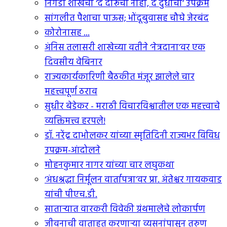
निगडी शाखेचा ‘द दारूचा नाही, द दुधाचा’ उपक्रम
सांगलीत पैशाचा पाऊस; भोंदूबुवासह चौघे जेरबंद
कोरोनासह ...
अंनिस तलासरी शाखेच्या वतीने ‘नेत्रदाना’वर एक
दिवसीय वेबिनार
राज्यकार्यकारिणी बैठकीत मंजूर झालेले चार
महत्त्वपूर्ण ठराव
सुधीर बेडेकर - मराठी विचारविश्वातील एक महत्त्वाचे
व्यक्तिमत्त्व हरपले!
डॉ. नरेंद्र दाभोलकर यांच्या स्मृतिदिनी राज्यभर विविध
उपक्रम-आंदोलने
मोहनकुमार नागर यांच्या चार लघुकथा
‘अंधश्रद्धा निर्मूलन वार्तापत्रा’वर प्रा. अंतेश्वर गायकवाड
यांची पीएच.डी.
सातार्‍यात वारकरी विवेकी ग्रंथमालेचे लोकार्पण
जीवनाची वाताहत करणार्‍या व्यसनांपासून तरुण