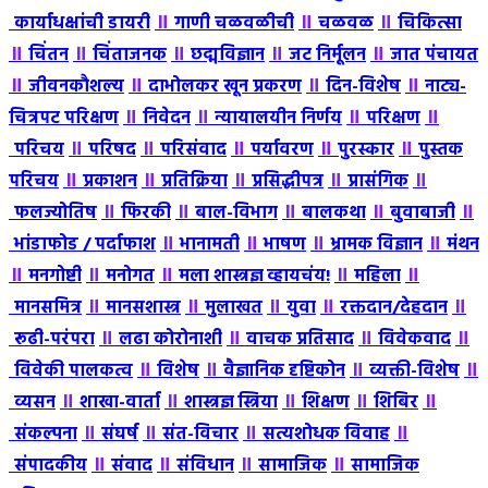
॥
॥
॥
कार्याधक्षांची डायरी
गाणी चळवळीची
चळवळ
चिकित्सा
॥
॥
॥
॥
॥
चिंतन
चिंताजनक
छद्मविज्ञान
जट निर्मूलन
जात पंचायत
॥
॥
॥
॥
जीवनकौशल्य
दाभोलकर खून प्रकरण
दिन-विशेष
नाट्य-
॥
॥
॥
॥
चित्रपट परिक्षण
निवेदन
न्यायालयीन निर्णय
परिक्षण
॥
॥
॥
॥
॥
परिचय
परिषद
परिसंवाद
पर्यावरण
पुरस्कार
पुस्तक
॥
॥
॥
॥
॥
परिचय
प्रकाशन
प्रतिक्रिया
प्रसिद्धीपत्र
प्रासंगिक
॥
॥
॥
॥
॥
फलज्योतिष
फिरकी
बाल-विभाग
बालकथा
बुवाबाजी
॥
॥
॥
॥
भांडाफोड / पर्दाफाश
भानामती
भाषण
भ्रामक विज्ञान
मंथन
॥
॥
॥
॥
॥
मनगोष्टी
मनोगत
मला शास्त्रज्ञ व्हायचंय!
महिला
॥
॥
॥
॥
॥
मानसमित्र
मानसशास्त्र
मुलाखत
युवा
रक्तदान/देहदान
॥
॥
॥
॥
रूढी-परंपरा
लढा कोरोनाशी
वाचक प्रतिसाद
विवेकवाद
॥
॥
॥
॥
विवेकी पालकत्व
विशेष
वैज्ञानिक दृष्टिकोन
व्यक्ती-विशेष
॥
॥
॥
॥
॥
व्यसन
शाखा-वार्ता
शास्त्रज्ञ स्त्रिया
शिक्षण
शिबिर
॥
॥
॥
॥
संकल्पना
संघर्ष
संत-विचार
सत्यशोधक विवाह
॥
॥
॥
॥
संपादकीय
संवाद
संविधान
सामाजिक
सामाजिक