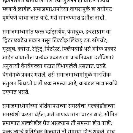
स्क्रीनसमोर बसावे लागेल. त्या तुलनेने ही वाढ नगण्यच
म्हणावे लागेल. समाजमाध्यमांच्या वापरामुळे हा वयोगट
पूर्णपणे वाया जात आहे, असे समजण्यात हशील नाही.
समाजमाध्यमांत फक्त व्हॉट्सअ‍ॅप, फेसबुक, इन्स्टाग्राम वा
ट्विटर एवढेच प्रकार नसून टिक्टॉक् लिंकड्-इन, स्नॅपचॅट,
यूट्यूब, क्वोरा, रेड्डिट् ,पिंटरेस्ट, फ्लिपबोर्ड असे अनेक प्रकार
आहेत व यातील प्रत्येक प्रकाराला प्राथमिकता दर्शविणारे
अनुयायी वेगवेगळ्या गटात विभागलेले असतात. एवढे
वेगवेगळे प्रकार असले, तरी समाजमाध्यमांमुळे मानसिक
संतुलन बिघडते व ही एक समस्या आहे, याबद्दल मात्र सर्वांचे
एकमत असते.
समाजमाध्यमांच्या अतिवापराच्या समस्येचा अल्कोहॉलच्या
समस्येशी करता येईल, असे जाणकारांना वाटत आहे. सीमित
प्रमाणात अल्कोहॉल घेत असल्यास ती समस्या होत नाही;
फक्त त्याचे अतिसेवन केल्यास ती समस्या होऊ शकते. हाच