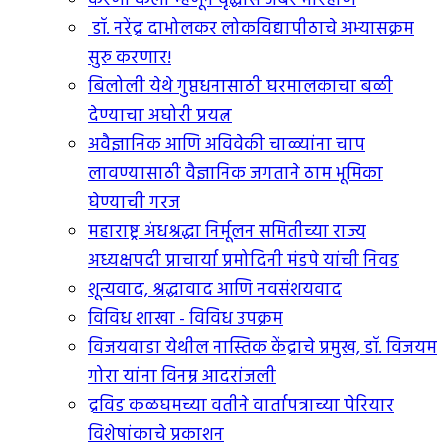
करणी केली म्हणून वृद्धास जबर मारहाण
डॉ. नरेंद्र दाभोलकर लोकविद्यापीठाचे अभ्यासक्रम
सुरु करणार!
बिलोली येथे गुप्तधनासाठी घरमालकाचा बळी
देण्याचा अघोरी प्रयत्न
अवैज्ञानिक आणि अविवेकी चाळ्यांना चाप
लावण्यासाठी वैज्ञानिक जगताने ठाम भूमिका
घेण्याची गरज
महाराष्ट्र अंधश्रद्धा निर्मूलन समितीच्या राज्य
अध्यक्षपदी प्राचार्या प्रमोदिनी मंडपे यांची निवड
शून्यवाद, श्रद्धावाद आणि नवसंशयवाद
विविध शाखा - विविध उपक्रम
विजयवाडा येथील नास्तिक केंद्राचे प्रमुख, डॉ. विजयम
गोरा यांना विनम्र आदरांजली
द्रविड कळघमच्या वतीने वार्तापत्राच्या पेरियार
विशेषांकाचे प्रकाशन