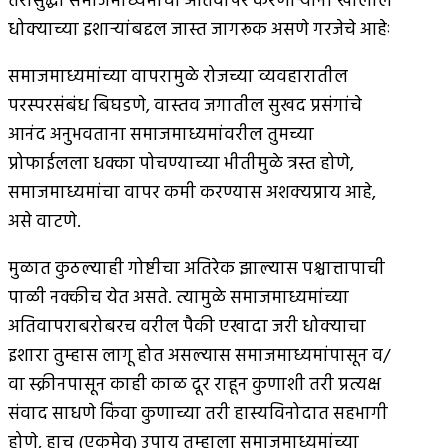
तरीसुद्धा समाजमाध्यमांचा अतिवापर करणार्‍यांनी खालील
धोक्याच्या इशार्‍यांबद्दल जास्त जागरूक असणे गरजेचे आहेः
समाजमाध्यमांच्या वापरामुळे रोजच्या व्यवहारातील
परस्परसंबंध बिघडणे, वास्तव जगातील सुखद प्रसंगांचे
आनंद अनुभवताना समाजमाध्यमांवरील तुमच्या
प्रोफाईलला धक्का पोचण्याच्या भीतीमुळे त्रस्त होणे,
समाजमाध्यमांचा वापर कमी करण्यास अशक्यप्राय आहे,
असे वाटणे.
मुळात कुठल्याही गोष्टीचा अतिरेक झाल्यास पश्चात्तापाची
पाळी नक्कीच येत असते. त्यामुळे समाजमाध्यमांच्या
अतिवापराबरोबरच वरील पैकी एखादा जरी धोक्याचा
इशारा तुम्हास लागू होत असल्यास समाजमाध्यमांपासून व/
वा स्क्रीनपासून काही काळ दूर राहून कुणाशी तरी प्रत्यक्ष
संवाद साधणे किंवा कुणाच्या तरी हास्यविनोदात सहभागी
होणे, हाच (एकमेव) उपाय तुम्हाला समाजमाध्यमांच्या