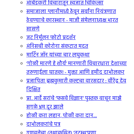
आंबेडकरी विचारातून स्वजात चिकित्सा
समाजाला ग्लानीमध्ये ठेवून सर्वांना नियंत्रणात
ठेवण्याचे कारस्थान - माजी संमेलनाध्यक्ष भारत
सासणे
जट निर्मूलन फोटो प्रदर्शन
अंनिसची कोरोना संकटात मदत
मार्टिन जॉन यांच्या चार लघुकथा
‘गोळी मारणे हे शौर्य’ मानणारी विचारधारा देशाच्या
तरुणाईला घातक! - मुक्ता आणि हमीद दाभोलकर
प्रजापिता ब्रह्मकुमारी कल्टचा वारसदार : वीरेंद्र देव
दिक्षित
प्रा. आर्डे सरांचे ‘फसवे विज्ञान’ पुस्तक वाचून माझे
सगळे भ्रम दूर झाले
होळी करा लहान, पोळी करा दान...
दाभोलकरांचे पत्र
गुणवत्तेचा (तथाकथित) ‘तटस्थ’पणा