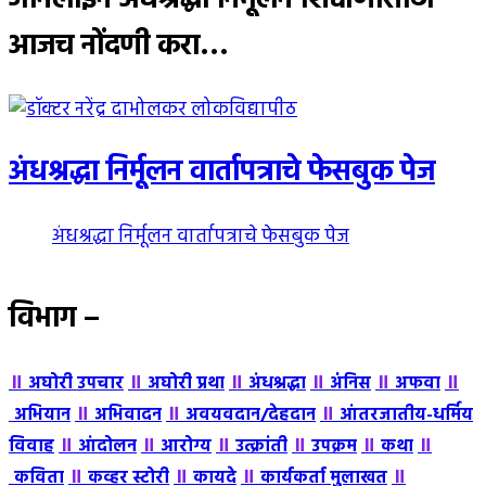
ऑनलाईन अंधश्रद्धा निर्मूलन शिक्षणासाठी
:
आजच नोंदणी करा…
अंधश्रद्धा निर्मूलन वार्तापत्राचे फेसबुक पेज
अंधश्रद्धा निर्मूलन वार्तापत्राचे फेसबुक पेज
विभाग –
॥
॥
॥
॥
॥
॥
अघोरी उपचार
अघोरी प्रथा
अंधश्रद्धा
अंंनिस
अफवा
॥
॥
॥
अभियान
अभिवादन
अवयवदान/देहदान
आंतरजातीय-धर्मिय
॥
॥
॥
॥
॥
॥
विवाह
आंदोलन
आरोग्य
उत्क्रांती
उपक्रम
कथा
॥
॥
॥
॥
कविता
कव्हर स्टोरी
कायदे
कार्यकर्ता मुलाखत