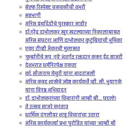
सेल्फ रिस्पेक्ट चळवळीची शंभरी
सहभागी
अंनिस ग्रंथदिंडीचे पुरस्कार जाहीर
डॉ.नरेंद्र दाभोलकर खून खटल्याच्या निकालाबाबत
अंनिस संघटना आणि दाभोलकर कुटुंबियांची भूमिका
एका टीव्ही अंँकरची मुलाखत
‘कुर्बानीचे रूप नवे’ अंतर्गत रक्तदान करून ईद साजरी
देशभरात धर्मनिरपेक्ष एकता
कॉ. सीताराम येचुरी यांना आदरांजली
अंनिस कन्नड शाखेचे ज्येष्ठ कार्यकर्ते व्ही. सी. भुयागळे
यांना विनम्र अभिवादन
डॉ. दाभोलकरांच्या विचारांनी आम्ही बी... घडलो!
ते उत्सव साजरे करतात
धार्मिक दंगलीवर शाहू विचारांचा उतारा
अंनिस कार्यकर्त्या प्रभा पुरोहित यांच्या ‘आम्ही बी