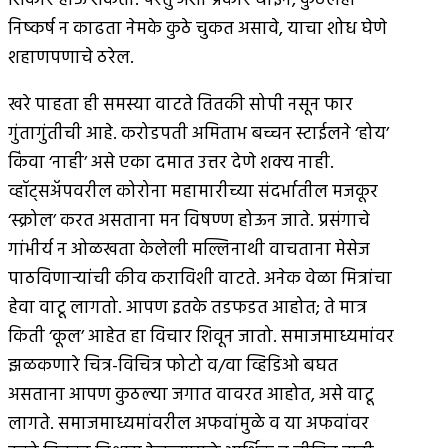
शिकार होऊ शकतो. परंतु अशा प्रकारे घाईने, कुठलेही
निष्कर्ष न काढता नेमके कुठे चुकत असावे, याचा शोध घेणे
शहाणपणाचे ठरेल.
खरे पाहता ही समस्या वाटते तितकी सोपी नसून फार
गुंतागुंतीची आहे. करोडपती अमिताभ बच्चन स्टाईलने ‘होय’
किंवा ‘नाही’ असे एका दमात उत्तर देणे शक्य नाही.
व्हॉट्सअ‍ॅपवरील कोरोना महामारीच्या संदर्भातील मजकूर
‘स्क्रोल’ करत असताना मन विषण्ण होऊन जाते. प्रसंगाचे
गांभीर्य न ओळखता केलेली मल्लिनाथी वाचताना मेसेज
पाठविणार्‍यांची कीव कराविशी वाटते. अनेक वेळा मित्रांचा
हेवा वाटू लागतो. आपण इतके तडफडत आहोत; ते मात्र
किती ‘कूल’ आहेत हा विचार शिवून जातो. समाजमाध्यमांवर
झळकणारे चित्र-विचित्र फोटो व/वा व्हिडिओ बघत
असताना आपण कुठल्या जगात वावरत आहोत, असे वाटू
लागते. समाजमाध्यमांवरील अफवांमुळे व या अफवांवर