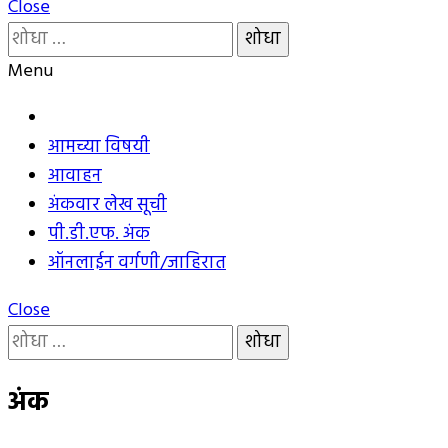
Close
यांचा
शोध
Menu
घ्या
:
आमच्या विषयी
आवाहन
अंकवार लेख सूची
पी.डी.एफ. अंक
ऑनलाईन वर्गणी/जाहिरात
Close
यांचा
शोध
घ्या
अंक
: