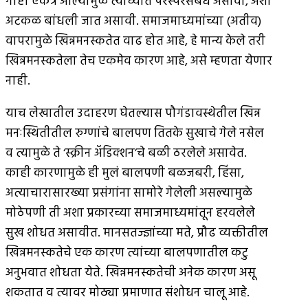
गोष्टी एकत्र आल्यामुळे त्यांच्यात परस्परसंबंध असावा, अशी
अटकळ बांधली जात असावी. समाजमाध्यमांच्या (अतीव)
वापरामुळे खिन्नमनस्कतेत वाढ होत आहे, हे मान्य केले तरी
खिन्नमनस्कतेला तेच एकमेव कारण आहे, असे म्हणता येणार
नाही.
याच लेखातील उदाहरण घेतल्यास पौगंडावस्थेतील खिन्न
मनःस्थितीतील रुग्णांचे बालपण तितके सुखाचे गेले नसेल
व त्यामुळे ते ‘स्क्रीन अ‍ॅडिक्शन’चे बळी ठरलेले असावेत.
काही कारणामुळे ही मुलं बालपणी बळजबरी, हिंसा,
अत्याचारासारख्या प्रसंगांना सामोरे गेलेली असल्यामुळे
मोठेपणी ती अशा प्रकारच्या समाजमाध्यमांतून हरवलेले
सुख शोधत असावीत. मानसतज्ज्ञांच्या मते, प्रौढ व्यक्तीतील
खिन्नमनस्कतेचे एक कारण त्यांच्या बालपणातील कटु
अनुभवात शोधता येते. खिन्नमनस्कतेची अनेक कारण असू
शकतात व त्यावर मोठ्या प्रमाणात संशोधन चालू आहे.