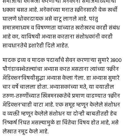
समाजाची काळजी करणार्‍या अनेकांना समाजमाध्यमांचा
धक्का बसत आहे. अनेकांच्या मनात स्क्रीनसाठी वेळ खर्ची
घालणे धोकादायक असे वाटू लागले आहे. परंतु
समाजमाध्यम व विषण्णता यांच्यात खरोखरच काही संबंध
आहे का, याविषयी अभ्यास करताना संशोधकांनी काही
सावधानतेचे इशारेही दिले आहेत.
मादक द्रव्य व मादक पदार्थांचे सेवन करणार्‍या सुमारे 3800
पौगंडावस्थेतल्यांचा अभ्यास करत असताना त्यांच्या ‘स्क्रीन
अ‍ॅडिक्शन’विषयीसुद्धा अभ्यास केला गेला. हा अभ्यास सुमारे
चार वर्षे चालला होता. अभ्यासकांच्या मते, या वयातील
तरुण-तरुणींच्यात खिन्नमनस्कतेचे प्रमाण वाढण्यात ‘स्क्रीन
अ‍ॅडिक्शन’चाही वाटा आहे. एक समूह म्हणून केलेले संशोधन
व व्यक्ती म्हणून केलेले संशोधन या दोन्ही बाबतीतही हेच
निष्कर्ष निघत असल्यामुळे हा चिंतेचा विषय होत आहे, असे
लेखात नमूद केले आहे.