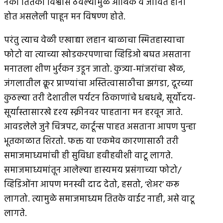
नको तितका विश्वास ठेवल्यामुळे आर्थिक व जीवित हानी
होत असलेली पाहून मन विषण्ण होते.
परंतु त्याच वेळी एखाद्या लहान बाळाचा स्मितहास्याचा
फोटो वा त्याच्या खोडकरपणाचा व्हिडिओ बघत असताना
मनातला शीण भुर्रकन उडून जातो. कुत्र्या-मांजरांचा खेळ,
जंगलातील क्रूर प्राण्यांचा अस्तित्वासाठीचा झगडा, दूरच्या
कुठल्या तरी देशातील पर्यटन ठिकाणांचे धबधबे, सूर्योदय-
सूर्यास्तासारखे दृश्य स्क्रीनवर पाहताना मन हरवून जाते.
आवडलेले जुने चित्रपट, कार्टून्स पाहत असताना आपण पुन्हा
भूतकाळात शिरतो. फक्त या एकमेव कारणासाठी तरी
समाजमाध्यमांची ही सुविधा हवीहवीशी वाटू लागते.
समाजमाध्यमांतून आलेल्या हास्यमय प्रसंगाच्या फोटो/
व्हिडिओंना आपण मनस्वी दाद देतो, हसतो, ‘शेअर’ करू
लागतो. त्यामुळे समाजमाध्यम तितके वाईट नाही, असे वाटू
लागते.