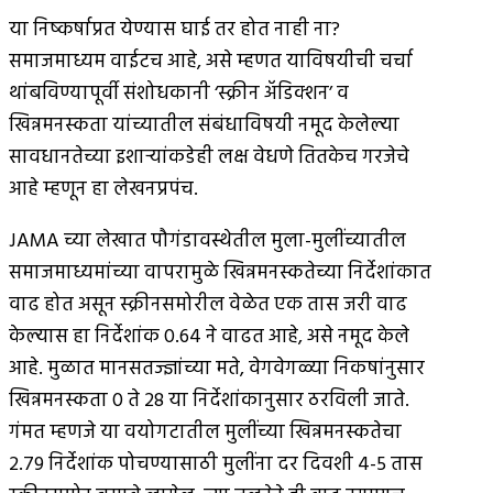
या निष्कर्षाप्रत येण्यास घाई तर होत नाही ना?
समाजमाध्यम वाईटच आहे, असे म्हणत याविषयीची चर्चा
थांबविण्यापूर्वी संशोधकानी ‘स्क्रीन अ‍ॅडिक्शन’ व
खिन्नमनस्कता यांच्यातील संबंधाविषयी नमूद केलेल्या
सावधानतेच्या इशार्‍यांकडेही लक्ष वेधणे तितकेच गरजेचे
आहे म्हणून हा लेखनप्रपंच.
JAMA च्या लेखात पौगंडावस्थेतील मुला-मुलींच्यातील
समाजमाध्यमांच्या वापरामुळे खिन्नमनस्कतेच्या निर्देशांकात
वाढ होत असून स्क्रीनसमोरील वेळेत एक तास जरी वाढ
केल्यास हा निर्देशांक 0.64 ने वाढत आहे, असे नमूद केले
आहे. मुळात मानसतज्ज्ञांच्या मते, वेगवेगळ्या निकषांनुसार
खिन्नमनस्कता 0 ते 28 या निर्देशांकानुसार ठरविली जाते.
गंमत म्हणजे या वयोगटातील मुलींच्या खिन्नमनस्कतेचा
2.79 निर्देशांक पोचण्यासाठी मुलींना दर दिवशी 4-5 तास