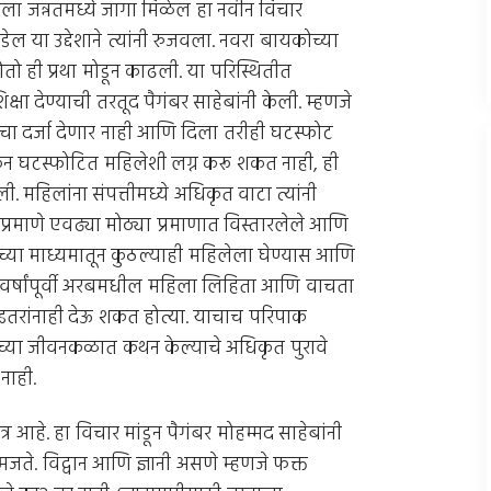
ाला जन्नतमध्ये जागा मिळेल हा नवीन विचार
या उद्देशाने त्यांनी रुजवला. नवरा बायकोच्या
ो ही प्रथा मोडून काढली. या परिस्थितीत
षा देण्याची तरतूद पैगंबर साहेबांनी केली. म्हणजे
चा दर्जा देणार नाही आणि दिला तरीही घटस्फोट
रून घटस्फोटित महिलेशी लग्न करू शकत नाही, ही
 महिलांना संपत्तीमध्ये अधिकृत वाटा त्यांनी
ाप्रमाणे एवढ्या मोठ्या प्रमाणात विस्तारलेले आणि
णच्या माध्यमातून कुठल्याही महिलेला घेण्यास आणि
०० वर्षांपूर्वी अरबमधील महिला लिहिता आणि वाचता
या इतरांनाही देऊ शकत होत्या. याचाच परिपाक
ंच्या जीवनकळात कथन केल्याचे अधिकृत पुरावे
नाही.
्र आहे. हा विचार मांडून पैगंबर मोहम्मद साहेबांनी
समजते. विद्वान आणि ज्ञानी असणे म्हणजे फक्त