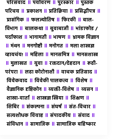
॥
॥
॥
परिसंवाद
पर्यावरण
पुरस्कार
पुस्तक
॥
॥
॥
॥
परिचय
प्रकाशन
प्रतिक्रिया
प्रसिद्धीपत्र
॥
॥
॥
प्रासंगिक
फलज्योतिष
फिरकी
बाल-
॥
॥
॥
विभाग
बालकथा
बुवाबाजी
भांडाफोड /
॥
॥
॥
पर्दाफाश
भानामती
भाषण
भ्रामक विज्ञान
॥
॥
॥
॥
मंथन
मनगोष्टी
मनोगत
मला शास्त्रज्ञ
॥
॥
॥
व्हायचंय!
महिला
मानसमित्र
मानसशास्त्र
॥
॥
॥
॥
मुलाखत
युवा
रक्तदान/देहदान
रूढी-
॥
॥
॥
परंपरा
लढा कोरोनाशी
वाचक प्रतिसाद
॥
॥
॥
विवेकवाद
विवेकी पालकत्व
विशेष
॥
॥
॥
वैज्ञानिक दृष्टिकोन
व्यक्ती-विशेष
व्यसन
॥
॥
॥
शाखा-वार्ता
शास्त्रज्ञ स्त्रिया
शिक्षण
॥
॥
॥
॥
शिबिर
संकल्पना
संघर्ष
संत-विचार
॥
॥
॥
सत्यशोधक विवाह
संपादकीय
संवाद
॥
॥
संविधान
सामाजिक
सामाजिक बहिष्कार