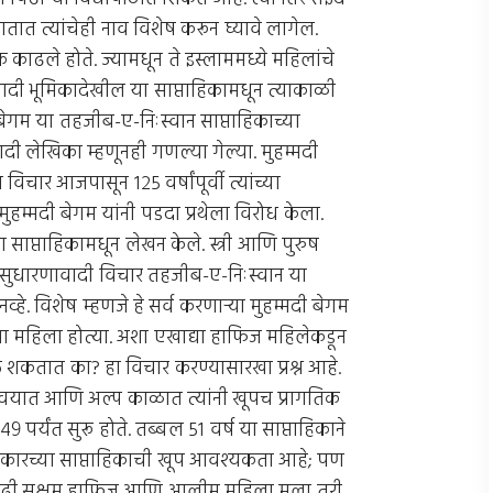
ात त्यांचेही नाव विशेष करून घ्यावे लागेल.
क काढले होते. ज्यामधून ते इस्लाममध्ये महिलांचे
दी भूमिकादेखील या साप्ताहिकामधून त्याकाळी
ी बेगम या तहजीब-ए-निःस्वान साप्ताहिकाच्या
वादी लेखिका म्हणूनही गणल्या गेल्या. मुहम्मदी
चार आजपासून १२५ वर्षांपूर्वी त्यांच्या
 मुहम्मदी बेगम यांनी पडदा प्रथेला विरोध केला.
साप्ताहिकामधून लेखन केले. स्त्री आणि पुरुष
असा सुधारणावादी विचार तहजीब-ए-निःस्वान या
हे. विशेष म्हणजे हे सर्व करणार्‍या मुहम्मदी बेगम
ा महिला होत्या. अशा एखाद्या हाफिज महिलेकडून
ऊ शकतात का? हा विचार करण्यासारखा प्रश्न आहे.
ी वयात आणि अल्प काळात त्यांनी खूपच प्रागतिक
९ पर्यंत सुरू होते. तब्बल ५१ वर्ष या साप्ताहिकाने
या प्रकारच्या साप्ताहिकाची खूप आवश्यकता आहे; पण
ाऐवढी सक्षम हाफिज आणि आलीम महिला मला तरी