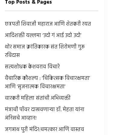
Top Posts & Pages
छत्रपती शिवाजी महाराज आणि शेतकरी रयत
आदिशक्ती यल्लमा ‘उदो गं आई उदो उदो’
थोर समाज क्रांतिकारक संत शिरोमणी गुरू
रविदास
सत्यशोधक केशवराव विचारे
वैचारिक कौशल्य : ‘चिकित्सक विचारक्षमता’
आणि ‘सृजनात्मक विचारक्षमता’
वारकरी महिला संतांची अभिव्यक्ती
मंत्राची पॉवर दाखवणार्‍या डॉ. मेहता यांना
अंनिसचे आव्हान!
जगन्नाथ पुरी मंदिर:चमत्कार आणि वास्तव