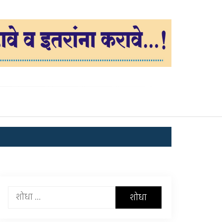
यांचा
शोध
घ्या