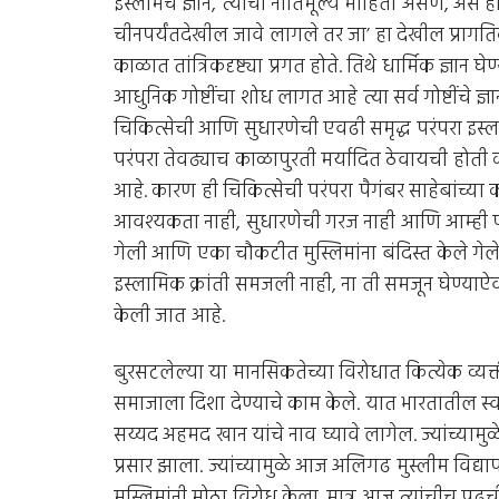
इस्लामचे ज्ञान, त्याची नीतिमूल्ये माहिती असणे, असे होते
चीनपर्यंतदेखील जावे लागले तर जा’ हा देखील प्रागतिक
काळात तांत्रिकदृष्ट्या प्रगत होते. तिथे धार्मिक ज्ञान घ
आधुनिक गोष्टींचा शोध लागत आहे त्या सर्व गोष्टींचे ज्ञान
चिकित्सेची आणि सुधारणेची एवढी समृद्ध परंपरा इस्लाम
परंपरा तेवढ्याच काळापुरती मर्यादित ठेवायची होती क
आहे. कारण ही चिकित्सेची परंपरा पैगंबर साहेबांच्या
आवश्यकता नाही, सुधारणेची गरज नाही आणि आम्ही परिपू
गेली आणि एका चौकटीत मुस्लिमांना बंदिस्त केले गेले
इस्लामिक क्रांती समजली नाही, ना ती समजून घेण्या
केली जात आहे.
बुरसटलेल्या या मानसिकतेच्या विरोधात कित्येक व्यक्त
समाजाला दिशा देण्याचे काम केले. यात भारतातील स्वा
सय्यद अहमद खान यांचे नाव घ्यावे लागेल. ज्यांच्यामु
प्रसार झाला. ज्यांच्यामुळे आज अलिगढ मुस्लीम विद्याप
मुस्लिमांनी मोठा विरोध केला. मात्र आज त्यांचीच पु