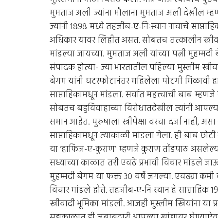
मुमताज अली ज्यांना मौलाना मुमताज अली देखील म्हणत
ज्यांनी १८९८ मध्ये तहजीब-ए-निःस्वान नावाचे साप्ताहि
अधिकार यावर लिहीत असत. सोबतच तत्कालीन स्त्रीवा
मांडल्या जायच्या. मुमताज अली यांच्या पत्नी मुहम्मद
संपादक होत्या- ज्या भारतातील पहिल्या मुस्लीम स्त्री
बेगम यांनी घटस्फोटानंतर महिलेला पोटगी मिळावी हा वि
साप्ताहिकामधून मांडला. सर्वात महत्त्वाची बाब म्हणजे
सोबतच बहुविवाहाच्या विरोधातदेखील त्यांनी आपल्या 
समान आहेत. पुरुषाला स्त्रीपेक्षा वरचा दर्जा नाही, 
साप्ताहिकामधून त्याकाळी मांडला गेला. ही बाब छोटी नव्
या ‘हाफिज-ए-कुराण’ म्हणजे कुराण तोंडपाठ असलेल्य
सध्याच्या काळात तरी एवढे प्रभावी विचार मांडले जा
मुहम्मदी बेगम या फक्त ३० वर्षे जगल्या. एवढ्या कम
विचार मांडले होते. तहजीब-ए-निःस्वान हे साप्ताहिक १९४
स्त्रीवादी भूमिका मांडली. आजही मुस्लीम स्त्रियांना 
सद्यकाळात ही जबाबदारी आपल्या खांद्यावर घेण्य