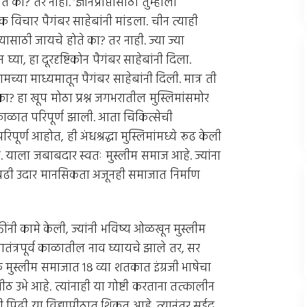
 का? तर नाही. ‘ज्ञानप्राप्तीसाठी तुम्हाला
 विचार पैगंबर साहेबांनी मांडला. चीन त्याही
ेण्यासाठी जायचे होते का? तर नाही. ज्या ज्या
 घ्या, हा दूरदृष्टिकोन पैगंबर साहेबांनी दिला.
च्या माध्यमातून पैगंबर साहेबांनी दिली. मात्र ती
ा? हा खूप मोठा प्रश्न जगभरातील मुस्लिमांसमोर
 काळात परिपूर्ण झाली. आता चिकित्सेची
र्ण आहोत, ही अंधश्रद्धा मुस्लिमांमध्ये रूढ केली
. याला जबाबदार स्वतः मुस्लीम समाज आहे. ज्यांना
ऐवढी उदार मानसिकता अजूनही समाजात निर्माण
ींनी कामे केली, ज्यांनी भविष्य ओळखून मुस्लीम
तंत्रपूर्व काळातील नाव घ्यायचे झाले तर, सर
ळे मुस्लीम समाजात १८ व्या शतकात इंग्रजी भाषेचा
ीठ उभे आहे. त्यांनाही या गोष्टी करताना तत्कालीन
ढची पिढी या विद्यापीठात शिकत आहे. त्यानंतर सईद