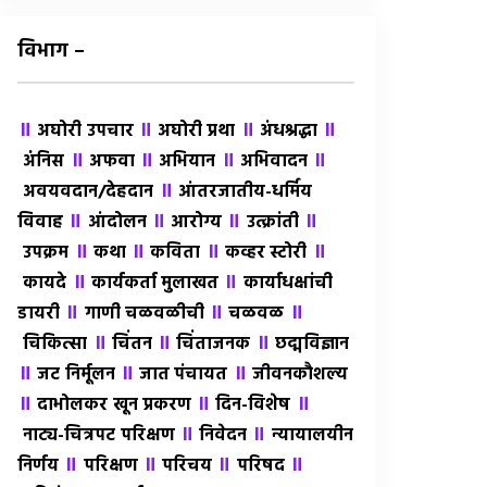
विभाग –
॥
॥
॥
॥
अघोरी उपचार
अघोरी प्रथा
अंधश्रद्धा
॥
॥
॥
॥
अंंनिस
अफवा
अभियान
अभिवादन
॥
अवयवदान/देहदान
आंतरजातीय-धर्मिय
॥
॥
॥
॥
विवाह
आंदोलन
आरोग्य
उत्क्रांती
॥
॥
॥
॥
उपक्रम
कथा
कविता
कव्हर स्टोरी
॥
॥
कायदे
कार्यकर्ता मुलाखत
कार्याधक्षांची
॥
॥
॥
डायरी
गाणी चळवळीची
चळवळ
॥
॥
॥
चिकित्सा
चिंतन
चिंताजनक
छद्मविज्ञान
॥
॥
॥
जट निर्मूलन
जात पंचायत
जीवनकौशल्य
॥
॥
॥
दाभोलकर खून प्रकरण
दिन-विशेष
॥
॥
नाट्य-चित्रपट परिक्षण
निवेदन
न्यायालयीन
॥
॥
॥
॥
निर्णय
परिक्षण
परिचय
परिषद