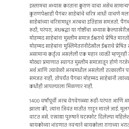
इस्लामचा अभ्यास करताना कुराण वाचा असेच सामान्यपण
कुराणपेक्षाही पैगंबर साहेबांचे चरित्र आधी वाचणे मल
साहेबांच्या चरित्रामधून अरबचा इतिहास समजतो. पैगं
रूढी, परंपरा, अंधश्रद्धा या गोष्टींचा अभ्यास केल्या
मोहम्मद साहेबांना मुस्लीम समाज ईश्वराचे प्रेषित मानतो
मोहम्मद साहेबांना मुस्लिमेतरांनीदेखील ईश्वराचे प्रेष
असामान्य कर्तृत्व असलेली एक महान व्यक्ती म्हणूनही
मोठ्या प्रमाणात स्वागत मुस्लीम समाजातून होणे गरज
अर्थ आणि त्यावेळी अरबमधील असलेली तत्कालीन परिस्थ
समजत नाही, तोपर्यंत पैगंबर मोहम्मद साहेबांनी त्यांच्या
कधीही आपल्याला मिळणार नाही.
१४०० वर्षांपूर्वी अरब वेगवेगळ्या रूढी-परंपरा आणि अंध
झाला की, त्यांना जिवंत मातीत गाडून मारले जाई. म
वाटत असे. एखाद्या पुरुषाने घटस्फोट दिलेल्या महि
बायकोच्या भांडणात नवर्‍याने बायकोला रागाच्या भरा