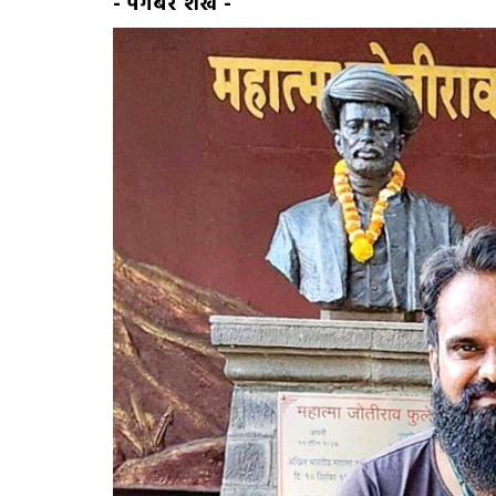
- पैगंबर शेख
-