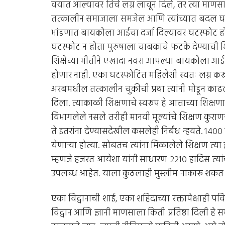
वयात आल्यावर तिचे लग्न लावून दिले, तर त्या माणस
तत्कालीन समाजाला समजेल आणि त्यांच्यात बदल घडेल 
भांडणात बायकोला आईचा दर्जा दिल्यावर घटस्फोट होत
घटस्फोट न होता पुरुषाला चाबकाचे फटके देण्याची शिक्
शिक्षेच्या भीतीने एखादा नवरा आपल्या बायकोला आई
होणार नाही. एका घटस्फोटित महिलेशी स्वतः लग्न क
अरबमधील तत्कालीन चुकीची प्रथा त्यांनी मोडून काढली.
दिला. त्याकाळी शिक्षणाचे स्वरूप हे आत्ताच्या शिक्षण
विभागलेले नसले तरीही मानवी मूल्यांचे शिक्षण कुरा
ते इतरांना देण्यासदेखील कसलेही निर्बंध न्हवते. १४
येणार्‍या होत्या. सोबतच त्यांना मिळालेले शिक्षण त्
म्हणजे हजरत आयेशा यांनी साधारण २२१० हादिस त्या
उपलब्ध आहेत. याला कुठलाही मुस्लीम नाकारू शकत 
एका विद्वानाची शाई, एका शहिदाच्या रक्तापेक्षाही पवित
विद्वान आणि ज्ञानी माणसाला किती प्रतिष्ठा दिली हे 