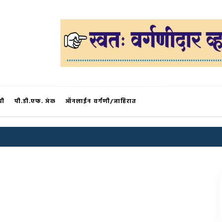
®
ची
पी.डी.एफ. अंक
ऑनलाईन वर्गणी/जाहिरात