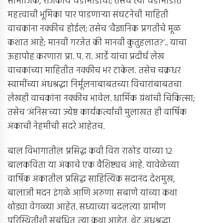
सामाजिक, राजकीय घडामोडींची; तसेच त्या घडामोडीत
महत्त्वाची भूमिका पार पाडणार्‍या संघटनेची माहिती
वाचकांना नक्कीच होईल; तसेच ‘वैज्ञानिक प्रगतीचे मूळ
कशात आहे; मानवी गरजेत की मानवी कुतुहलात?’.. याचा
ऊहापोह करणारा प्रा. प. रा. आर्डे यांचा प्रदीर्घ लेख
वाचकांच्या माहितीत नक्कीच भर टाकेल. तसेच चक्रधर
स्वामींच्या अंधश्रद्धा निर्मूलनाबाबतच्या विचारांबाबतचा
लेखही वाचकांना नक्कीच भावेल. धार्मिक ग्रंथांची चिकित्सा;
तसेच ‘अंनिस’च्या ज्येष्ठ कार्यकर्त्याची मुलाखत ही वार्षिक
अंकाची नेहमीची सदरे आहेतच.
बाल विभागातील प्रसिद्ध कवी विरा राठोड यांच्या 12
बालकविता या अंकाचे एक वैशिष्ट्यच आहे. यावेळेच्या
वार्षिक अंकातील प्रसिद्ध साहित्यिक सदानंद देशमुख,
बालाजी मदन इंगळे आणि अरुणा सबाणे यांच्या कथा
थोड्या वेगळ्या आहेत. सध्याच्या बदलत्या ग्रामीण
परिस्थितीशी संबंधित त्या कथा आहेत. थेट अंधश्रद्धा