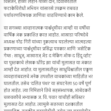
विसर्जन, होळी लहान-पोळी दान, दिवाळीतील
फटाकेविरोधी अभियन यांसारखे उपक्रम राबवत
पर्यावरणविषयक जाणिवा वाढविण्याचे काम केले.
या सगळ्या आव्हानात्मक पार्श्वभूमीवर आम्ही या वर्षीचा
वार्षिक अंक प्रकाशित करत आहोत. आखाडा परिषदेचे
अध्यक्ष नरेंद्र गिरी यांच्या नुकत्याच घडलेल्या आत्महत्या
प्रकरणाच्या पार्श्वभूमीवर प्रसिद्ध पत्रकार आणि ‘असेटिक
गेम्स : साधूज्, आखाराज् अँड द मेकिंग ऑफ द हिंदू व्होट’
या पुस्तकाचे लेखक धीरेंद्र झा यांची मुलाखत या अंकात
आम्ही देत आहोत. या मुलाखतीतून साधुविश्वातील एकूण
व्यवहारांबद्दलचे अनेक तपशील वाचकांच्या माहितीत भर
घालतील. तसेच ‘दलित पंथर’ या संघटनेला 50 वर्षे पूर्ण
होत आहेत. त्या निमित्ताने तिचे सहसंस्थापक, आंबेडकरी
चळवळीचे अभ्यासक ज. वि. पवार यांचीही सविस्तर
मुलाखत देत आहोत. त्यामुळे सत्तरच्या दशकातील