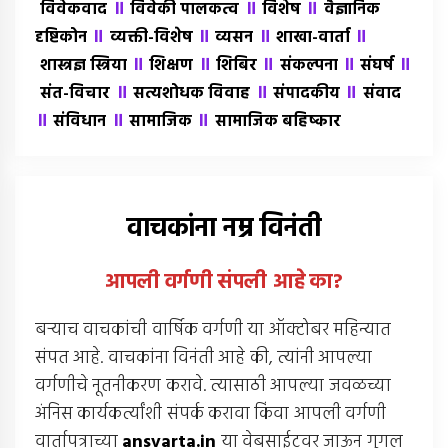
॥
॥
॥
विवेकवाद
विवेकी पालकत्व
विशेष
वैज्ञानिक
॥
॥
॥
॥
दृष्टिकोन
व्यक्ती-विशेष
व्यसन
शाखा-वार्ता
॥
॥
॥
॥
॥
शास्त्रज्ञ स्त्रिया
शिक्षण
शिबिर
संकल्पना
संघर्ष
॥
॥
॥
संत-विचार
सत्यशोधक विवाह
संपादकीय
संवाद
॥
॥
॥
संविधान
सामाजिक
सामाजिक बहिष्कार
वाचकांना नम्र विनंती
आपली वर्गणी संपली आहे
का
?
बर्‍याच वाचकांची वार्षिक वर्गणी या ऑक्टोबर महिन्यात
संपत आहे. वाचकांना विनंती आहे की, त्यांनी आपल्या
वर्गणीचे नूतनीकरण करावे. त्यासाठी आपल्या जवळच्या
अंनिस कार्यकर्त्यांशी संपर्क करावा किंवा आपली वर्गणी
वार्तापत्राच्या
ansvarta.in
या वेबसाईटवर जाऊन गुगल