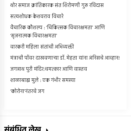
थोर समाज क्रांतिकारक संत शिरोमणी गुरू रविदास
सत्यशोधक केशवराव विचारे
वैचारिक कौशल्य : ‘चिकित्सक विचारक्षमता’ आणि
‘सृजनात्मक विचारक्षमता’
वारकरी महिला संतांची अभिव्यक्ती
मंत्राची पॉवर दाखवणार्‍या डॉ. मेहता यांना अंनिसचे आव्हान!
जगन्नाथ पुरी मंदिर:चमत्कार आणि वास्तव
शाळाबाह्य मुले : एक गंभीर समस्या
‘कोरोना’नंतरचे जग
संबंधित लेख