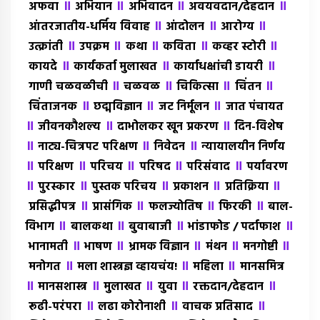
॥
॥
॥
॥
अफवा
अभियान
अभिवादन
अवयवदान/देहदान
॥
॥
॥
आंतरजातीय-धर्मिय विवाह
आंदोलन
आरोग्य
॥
॥
॥
॥
॥
उत्क्रांती
उपक्रम
कथा
कविता
कव्हर स्टोरी
॥
॥
॥
कायदे
कार्यकर्ता मुलाखत
कार्याधक्षांची डायरी
॥
॥
॥
॥
गाणी चळवळीची
चळवळ
चिकित्सा
चिंतन
॥
॥
॥
चिंताजनक
छद्मविज्ञान
जट निर्मूलन
जात पंचायत
॥
॥
॥
जीवनकौशल्य
दाभोलकर खून प्रकरण
दिन-विशेष
॥
॥
॥
नाट्य-चित्रपट परिक्षण
निवेदन
न्यायालयीन निर्णय
॥
॥
॥
॥
॥
परिक्षण
परिचय
परिषद
परिसंवाद
पर्यावरण
॥
॥
॥
॥
॥
पुरस्कार
पुस्तक परिचय
प्रकाशन
प्रतिक्रिया
॥
॥
॥
॥
प्रसिद्धीपत्र
प्रासंगिक
फलज्योतिष
फिरकी
बाल-
॥
॥
॥
॥
विभाग
बालकथा
बुवाबाजी
भांडाफोड / पर्दाफाश
॥
॥
॥
॥
॥
भानामती
भाषण
भ्रामक विज्ञान
मंथन
मनगोष्टी
॥
॥
॥
मनोगत
मला शास्त्रज्ञ व्हायचंय!
महिला
मानसमित्र
॥
॥
॥
॥
॥
मानसशास्त्र
मुलाखत
युवा
रक्तदान/देहदान
॥
॥
॥
रूढी-परंपरा
लढा कोरोनाशी
वाचक प्रतिसाद