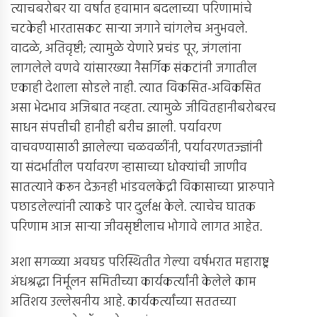
त्याचबरोबर या वर्षात हवामान बदलाच्या परिणामांचे
चटकेही भारतासकट सार्‍या जगाने चांगलेच अनुभवले.
वादळे, अतिवृष्टी; त्यामुळे येणारे प्रचंड पूर, जंगलांना
लागलेले वणवे यांसारख्या नैसर्गिक संकटांनी जगातील
एकाही देशाला सोडले नाही. त्यात विकसित-अविकसित
असा भेदभाव अजिबात नव्हता. त्यामुळे जीवितहानीबरोबरच
साधन संपत्तीची हानीही बरीच झाली. पर्यावरण
वाचवण्यासाठी झालेल्या चळवळींनी, पर्यावरणतज्ज्ञांनी
या संदर्भातील पर्यावरण र्‍हासाच्या धोक्यांची जाणीव
सातत्याने करून देऊनही भांडवलकेंद्री विकासाच्या प्रारुपाने
पछाडलेल्यांनी त्याकडे पार दुर्लक्ष केले. त्याचेच घातक
परिणाम आज सार्‍या जीवसृष्टीलाच भोगावे लागत आहेत.
अशा सगळ्या अवघड परिस्थितीत गेल्या वर्षभरात महाराष्ट्र
अंधश्रद्धा निर्मूलन समितीच्या कार्यकर्त्यांनी केलेले काम
अतिशय उल्लेखनीय आहे. कार्यकर्त्यांच्या सततच्या