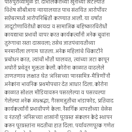
पाठपुराव्यामुळे डॉ. दाभोलकरांच्या खुनाच्या खटल्यात
विशेष सीबीआय न्यायालयात पाच संशयित आरोपींवर
सप्टेंबरमध्ये आरोपनिश्चिती करण्यात आली. या वर्षात
जादूटोणाविरोधी कायदा व सामाजिक बहिष्कारविरोधी
कायद्याचा प्रभावी वापर करत कार्यकर्त्यांनी अनेक बुवांना
तुरुंगाचा रस्ता दाखवला; तसेच जातपंचायतीच्या
मनमानीला लगाम घातला. अनेक महिलांचे चिकाटीने
प्रबोधन करत, त्यांची भीती घालवत, त्यांच्या जटा कापून
अघोरी प्रथेतून मुक्तता केली. कोरोना काळात वाढलेले
ताणतणाव लक्षात घेत ‘अंनिस’च्या ‘मानसमित्र-मैत्रिणीं’नी
अनेकांना भावनिक प्रथमोपचार देत आधार दिला. कोरोना
काळात सोशल मीडियावरून पसरलेल्या व पसरवल्या
गेलेल्या अनेक अंधश्रद्धा, गैरसमजुतीचा भांडाफोड, प्रतिवाद
कार्यकर्त्यांनी प्रभावीपणे केला. नैसर्गिक आपत्तीच्या वेळेस
व नंतरही ‘अंनिस’च्या शाखांनी पूरग्रस्त संकलन केंद्रे स्थापन
करून पूरग्रस्तांना मदतीचा हात दिला. पर्यावरणपूरक गणेश