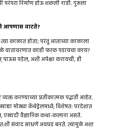
ी परंपरा निर्माण होऊ शकली नाही. गुरूला
े आपणास वाटते
?
्या-त्या काळात होता; परंतु आताच्या काळाला
ज्ञामुळे वातावरणात काही फरक पडायचा काय?
् पाऊस पडेल, अशी अपेक्षा करायची, ही
व्यक्त करण्याच्या प्रतीकात्मक पद्धती आहेत.
द्या मोठ्या कॅथेड्रेलमध्ये; विशेषत: परदेशात
त, एखादी वैज्ञानिक कथा-कल्पना असते.
्वत:शी संवाद साधणे अवघड बनते. त्यामुळे अशा