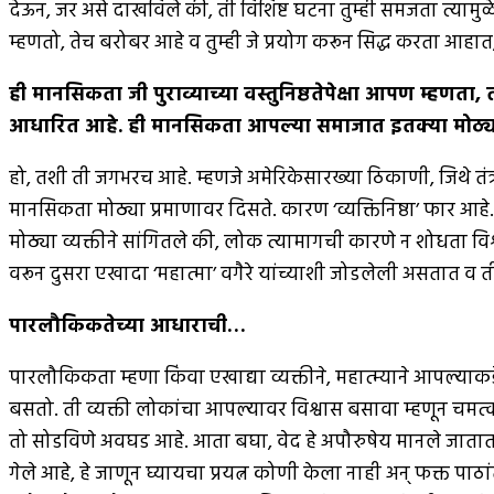
देऊन, जर असे दाखविले की, ती विशिष्ट घटना तुम्ही समजता त्यामुळे 
म्हणतो, तेच बरोबर आहे व तुम्ही जे प्रयोग करून सिद्ध करता आहात, 
ही मानसिकता जी पुराव्याच्या वस्तुनिष्ठतेपेक्षा आपण म्हणता
,
आधारित आहे
.
ही मानसिकता आपल्या समाजात इतक्या मोठ्य
हो, तशी ती जगभरच आहे. म्हणजे अमेरिकेसारख्या ठिकाणी, जिथे तंत्र
मानसिकता मोठ्या प्रमाणावर दिसते. कारण ‘व्यक्तिनिष्ठा’ फार आहे.
मोठ्या व्यक्तीने सांगितले की, लोक त्यामागची कारणे न शोधता विश्वा
वरून दुसरा एखादा ‘महात्मा’ वगैरे यांच्याशी जोडलेली असतात व ती
पारलौकिकतेच्या आधाराची
…
पारलौकिकता म्हणा किंवा एखाद्या व्यक्तीने, महात्म्याने आपल्या
बसतो. ती व्यक्ती लोकांचा आपल्यावर विश्वास बसावा म्हणून चमत्क
तो सोडविणे अवघड आहे. आता बघा, वेद हे अपौरुषेय मानले जातात. गुर
गेले आहे, हे जाणून घ्यायचा प्रयत्न कोणी केला नाही अन् फक्त पाठा