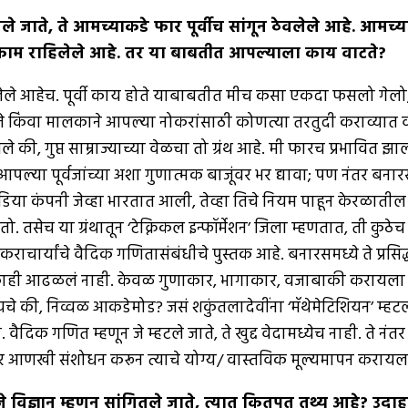
ले जाते
,
ते आमच्याकडे फार पूर्वीच सांगून ठेवलेले आहे
.
आमच्या
ाम राहिलेले आहे
.
तर या बाबतीत आपल्याला काय वाटते
?
े आहेच. पूर्वी काय होते याबाबतीत मीच कसा एकदा फसलो गेलो, ते तु
े असते किंवा मालकाने आपल्या नोकरांसाठी कोणत्या तरतुदी कराव्यात वग
े की, गुप्त साम्राज्याच्या वेळचा तो ग्रंथ आहे. मी फारच प्रभावित 
्या पूर्वजांच्या अशा गुणात्मक बाजूंवर भर द्यावा; पण नंतर बनारस 
्ट इंडिया कंपनी जेव्हा भारतात आली, तेव्हा तिचे नियम पाहून केरळातील
प असतो. तसेच या ग्रंथातून ‘टेक्निकल इन्फॉर्मेशन’ जिला म्हणतात, ती क
चार्यांचे वैदिक गणितासंबंधीचे पुस्तक आहे. बनारसमध्ये ते प्रसिद्ध 
, असं काही आढळलं नाही. केवळ गुणाकार, भागाकार, वजाबाकी करायला स
चे की, निव्वळ आकडेमोड? जसं शकुंतलादेवींना ‘मॅथेमेटिशियन’ म्हटल
ैदिक गणित म्हणून जे म्हटले जाते, ते खुद्द वेदामध्येच नाही. ते न
र आणखी संशोधन करून त्याचे योग्य/ वास्तविक मूल्यमापन करायला
 जे विज्ञान म्हणून सांगितले जाते
,
त्यात कितपत तथ्य आहे
?
उदाह