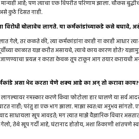
, मान्यही आहे; पण त्याचा एक विपरीत परिणाम झाला. चौकस बुद्धीच
 असे कुठे दिसत नाही.
्या विरोधी बोलावेच लागते
.
या कर्मकांडांच्याकडे कसे बघावे
,
अस
ा खोलात गेले, तर कळते की, त्या कर्मकांडांना काही ना काही आधार त
. पूर्वीच्या काळात यज्ञ करीत असायचे, त्याचे काय कारण होते? य
े जाणण्याचा प्रयत्न न करता केवळ तूप टाकून आग तयार करायची अन
 कर्मकांडे असा भेद करता येणे शक्य आहे का अन् तो करावा काय
?
 पाय लागल्यावर नमस्कार करणे किंवा फोटोला हार घालणे या सर्व आदर 
 वाटत नाही; परंतु हा एक भाग झाला. माझा स्वत:चा अनुभव सांगतो. एखा
ंवाद साधायला खूप आवडते; मग त्यात माझे वैज्ञानिक विचार असता
गेलो, तेथे खूप गर्दी आहे, घंटानाद होतोय, अशा ठिकाणी शांतपणे स