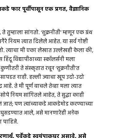
कडे फार पूर्वीपासून एक प्रगत
,
वैज्ञानिक
म्हाला सांगतो. ‘शुक्रनीती’ म्हणून एक ग्रंथ
ैरे नियम त्यात दिलेले आहेत. या सर्व गोष्टी
झालो. त्याचा मी एका लेखात उल्लेखही केला की,
हिंदू विद्यापीठाच्या स्कॉलर्सनी मला
 कुणीतरी ते संस्कृतात रचून ‘शुक्रनीती’त
ुठेच सापडत नाही. हल्ली ज्याचा खूप उदो-उदो
आहे. ते मी पूर्ण वाचले तेव्हा मला त्यात
ोपे नियम सांगितले आहेत, ते सुद्धा काही
ं जातं; पण त्यांच्याकडे आकडेमोड करण्याच्या
ंतर घुसडण्यात आले, असे मानणारेही अनेक
 पाहिजे.
रणार्थ
,
पूर्वेकडे स्वयंपाकघर असावे
,
असे