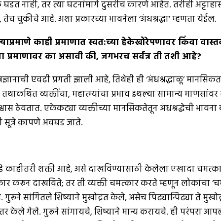
घडत नाही, तर त्या घटनांमागे दुसरीच कारणे आहेत. तरीही अट्टाहासाने
तेच चुकीचे आहे. अशा प्रकारच्या भावनेला ‘अंधश्रद्धा’ म्हणता येईल.
त्याप्रमाणे काही प्रमाणात स्वत
:
च्या हेकेखोरेपणावर किंवा वा
ा प्रमाणावर का असावी की
,
जगभरच सर्वत्र ती तशी आहे
?
ज्ञानाची एवढी प्रगती झाली आहे, तिथेही ही ‘अंधश्रद्धाळू’ मानसिकता
 तथाकथित व्यक्तींचा, महात्म्यांचा प्रभाव इथल्या सामान्य माणसांवर
स ठेवतात. एकेकट्या व्यक्तीच्या मानसिकतेतून अंधश्रद्धेची भावना काढ
 सूत्रे कापणे अवघड जाते.
कडे काहीतरी शक्ती आहे, असे दाखविण्यासाठी केलेला एखादा चमत्कार 
ार करून दाखविते; तर ती व्यक्ती चमत्कार करते म्हणून लोकांचा ‘चम
ूने सांगितले शिष्याने मुखोद्गत केले, असेच पिढ्यान्पिढ्या ते मुख
ंतर केले गेले. गुरूने सांगायचे, शिष्याने मान्य करायचे. ही परंपरा 