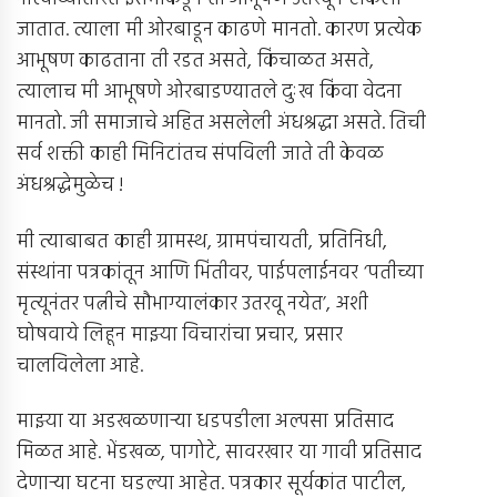
जातात. त्याला मी ओरबाडून काढणे मानतो. कारण प्रत्येक
आभूषण काढताना ती रडत असते, किंचाळत असते,
त्यालाच मी आभूषणे ओरबाडण्यातले दुःख किंवा वेदना
मानतो. जी समाजाचे अहित असलेली अंधश्रद्धा असते. तिची
सर्व शक्ती काही मिनिटांतच संपविली जाते ती केवळ
अंधश्रद्धेमुळेच !
मी त्याबाबत काही ग्रामस्थ, ग्रामपंचायती, प्रतिनिधी,
संस्थांना पत्रकांतून आणि भिंतीवर, पाईपलाईनवर ‘पतीच्या
मृत्यूनंतर पत्नीचे सौभाग्यालंकार उतरवू नयेत’, अशी
घोषवाये लिहून माझ्या विचारांचा प्रचार, प्रसार
चालविलेला आहे.
माझ्या या अडखळणार्‍या धडपडीला अल्पसा प्रतिसाद
मिळत आहे. भेंडखळ, पागोटे, सावरखार या गावी प्रतिसाद
देणार्‍या घटना घडल्या आहेत. पत्रकार सूर्यकांत पाटील,