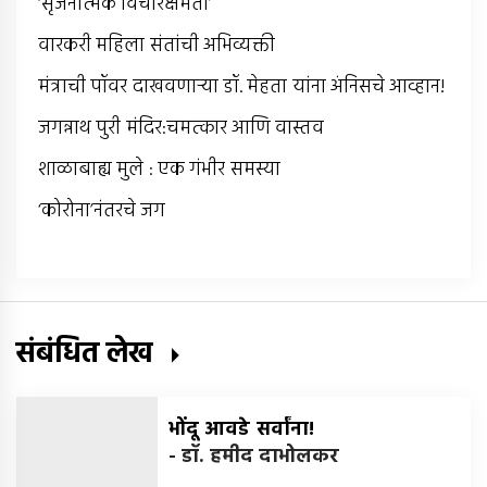
‘सृजनात्मक विचारक्षमता’
वारकरी महिला संतांची अभिव्यक्ती
मंत्राची पॉवर दाखवणार्‍या डॉ. मेहता यांना अंनिसचे आव्हान!
जगन्नाथ पुरी मंदिर:चमत्कार आणि वास्तव
शाळाबाह्य मुले : एक गंभीर समस्या
‘कोरोना’नंतरचे जग
संबंधित लेख
भोंदू आवडे सर्वांना!
-
डॉ. हमीद दाभोलकर