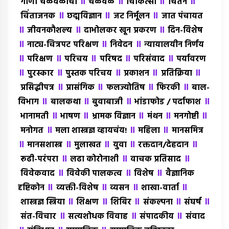
॥
॥
॥
॥
गाणी चळवळीची
चळवळ
चिकित्सा
चिंतन
॥
॥
॥
चिंताजनक
छद्मविज्ञान
जट निर्मूलन
जात पंचायत
॥
॥
॥
जीवनकौशल्य
दाभोलकर खून प्रकरण
दिन-विशेष
॥
॥
॥
नाट्य-चित्रपट परिक्षण
निवेदन
न्यायालयीन निर्णय
॥
॥
॥
॥
॥
परिक्षण
परिचय
परिषद
परिसंवाद
पर्यावरण
॥
॥
॥
॥
॥
पुरस्कार
पुस्तक परिचय
प्रकाशन
प्रतिक्रिया
॥
॥
॥
॥
प्रसिद्धीपत्र
प्रासंगिक
फलज्योतिष
फिरकी
बाल-
॥
॥
॥
॥
विभाग
बालकथा
बुवाबाजी
भांडाफोड / पर्दाफाश
॥
॥
॥
॥
॥
भानामती
भाषण
भ्रामक विज्ञान
मंथन
मनगोष्टी
॥
॥
॥
मनोगत
मला शास्त्रज्ञ व्हायचंय!
महिला
मानसमित्र
॥
॥
॥
॥
॥
मानसशास्त्र
मुलाखत
युवा
रक्तदान/देहदान
॥
॥
॥
रूढी-परंपरा
लढा कोरोनाशी
वाचक प्रतिसाद
॥
॥
॥
विवेकवाद
विवेकी पालकत्व
विशेष
वैज्ञानिक
॥
॥
॥
॥
दृष्टिकोन
व्यक्ती-विशेष
व्यसन
शाखा-वार्ता
॥
॥
॥
॥
॥
शास्त्रज्ञ स्त्रिया
शिक्षण
शिबिर
संकल्पना
संघर्ष
॥
॥
॥
संत-विचार
सत्यशोधक विवाह
संपादकीय
संवाद