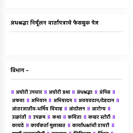
अंधश्रद्धा निर्मूलन वार्तापत्राचे फेसबुक पेज
विभाग –
॥
॥
॥
॥
॥
अघोरी उपचार
अघोरी प्रथा
अंधश्रद्धा
अंंनिस
॥
॥
॥
॥
अफवा
अभियान
अभिवादन
अवयवदान/देहदान
॥
॥
॥
आंतरजातीय-धर्मिय विवाह
आंदोलन
आरोग्य
॥
॥
॥
॥
॥
उत्क्रांती
उपक्रम
कथा
कविता
कव्हर स्टोरी
॥
॥
॥
कायदे
कार्यकर्ता मुलाखत
कार्याधक्षांची डायरी