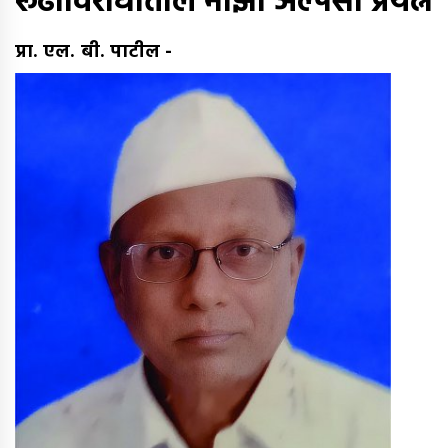
रूढींविरोधातील माझा अल्पसा प्रयत्न
प्रा. एल. बी. पाटील
-