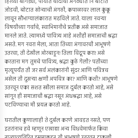
हिरव्या बांगड्या, पायात चांदीची अंगठ्यात नि बोटात
जोडवी, बोटात सोन्याची अंगठी, कपाळावर लाल कुंकू
लावून सौभाग्यालंकारात मढविले जाते. याला नवर्‍या
विषयीच्या गर्वाचे, स्वाभिमानीचे प्रतीक असे समाजात
मानले जाते. त्यामध्ये पावित्र्य आहे अशीही समाजाची श्रद्धा
असते. मग नवरा मेला, आता तिच्या अंगावरची आभूषणे
उतरवा, ती देखील ओरबाडून! तिला विद्रूप करा! असे
करताना मग तुमचे पावित्र्य, श्रद्धा कुठे गेली? पतीच्या
मृत्यूपर्यंत ती जर सर्व अलंकारांनी सुंदर आणि पवित्रच
असेल ती दुसर्‍या क्षणी अपवित्र का? आणि कशी? आभूषणे
उतरवून एका सशत स्त्रीला समाज दुर्बल करतो आहे, असे
सांगून ही समाजाची श्रद्धा नसून अंधश्रद्धा आहे, असे
पटविण्याचा मी प्रयत्न करतो आहे.
घरातील कुणालाही ते दुर्बल करणे आवडत नसते, पण
इतरांनाच हवे म्हणून एखाद्या अन्य विधवेमार्फत किंवा
नात्याव्यतिरित इसमाकडून ती आभूषणे उतरवून टाकली