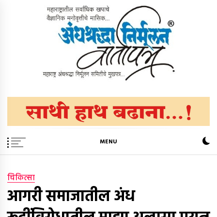
Skip
to
content
अंधश्रद्धा निर्मूलन वार्तापत्र ®
महाराष्ट्र अंधश्रद्धा निर्मूलन समिती™चे मुखपत्र
MENU
चिकित्सा
आगरी समाजातील अंध