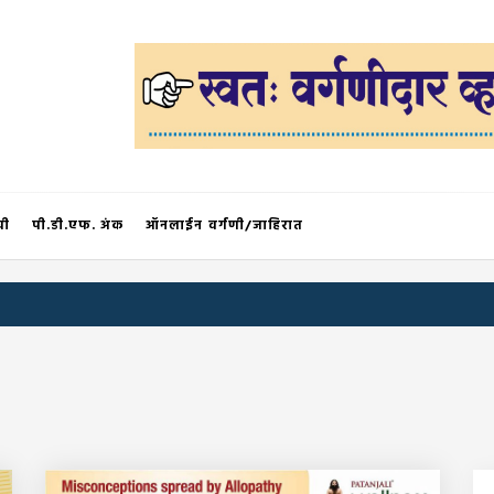
®
ची
पी.डी.एफ. अंक
ऑनलाईन वर्गणी/जाहिरात