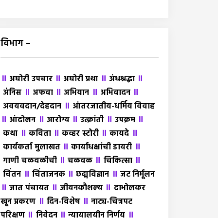
विभाग –
॥
॥
॥
॥
अघोरी उपचार
अघोरी प्रथा
अंधश्रद्धा
॥
॥
॥
॥
अंंनिस
अफवा
अभियान
अभिवादन
॥
अवयवदान/देहदान
आंतरजातीय-धर्मिय विवाह
॥
॥
॥
॥
॥
आंदोलन
आरोग्य
उत्क्रांती
उपक्रम
॥
॥
॥
॥
कथा
कविता
कव्हर स्टोरी
कायदे
॥
॥
कार्यकर्ता मुलाखत
कार्याधक्षांची डायरी
॥
॥
॥
गाणी चळवळीची
चळवळ
चिकित्सा
॥
॥
॥
चिंतन
चिंताजनक
छद्मविज्ञान
जट निर्मूलन
॥
॥
॥
जात पंचायत
जीवनकौशल्य
दाभोलकर
॥
॥
खून प्रकरण
दिन-विशेष
नाट्य-चित्रपट
॥
॥
॥
परिक्षण
निवेदन
न्यायालयीन निर्णय