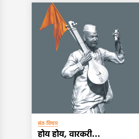
संत-विचार
होय होय, वारकरी…