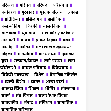
॥
॥
॥
॥
परिक्षण
परिचय
परिषद
परिसंवाद
॥
॥
॥
पर्यावरण
पुरस्कार
पुस्तक परिचय
प्रकाशन
॥
॥
॥
॥
प्रतिक्रिया
प्रसिद्धीपत्र
प्रासंगिक
॥
॥
॥
फलज्योतिष
फिरकी
बाल-विभाग
॥
॥
॥
बालकथा
बुवाबाजी
भांडाफोड / पर्दाफाश
॥
॥
॥
॥
भानामती
भाषण
भ्रामक विज्ञान
मंथन
॥
॥
॥
मनगोष्टी
मनोगत
मला शास्त्रज्ञ व्हायचंय!
॥
॥
॥
॥
महिला
मानसमित्र
मानसशास्त्र
मुलाखत
॥
॥
॥
युवा
रक्तदान/देहदान
रूढी-परंपरा
लढा
॥
॥
॥
कोरोनाशी
वाचक प्रतिसाद
विवेकवाद
॥
॥
विवेकी पालकत्व
विशेष
वैज्ञानिक दृष्टिकोन
॥
॥
॥
॥
व्यक्ती-विशेष
व्यसन
शाखा-वार्ता
॥
॥
॥
॥
शास्त्रज्ञ स्त्रिया
शिक्षण
शिबिर
संकल्पना
॥
॥
॥
संघर्ष
संत-विचार
सत्यशोधक विवाह
॥
॥
॥
॥
संपादकीय
संवाद
संविधान
सामाजिक
सामाजिक बहिष्कार