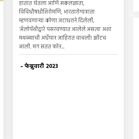
हातात घेतला आणि सकलज्ञाता,
विविधौषधीशिरोमणि, भारतारोग्यत्राता
म्हणवणार्‍या कोणा जटाधराने दिलेली,
‘अ‍ॅलोपॅथीद्वारे पसरवण्यात आलेले असत्य’ अशा
मथळ्याची अर्धेपान जाहिरात वाचली! झीटच
आली. मग सतत फोन...
-
फेब्रुवारी 2023