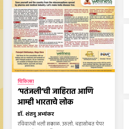
चिकित्सा
‘पतंजली’ची जाहिरात आणि
आम्ही भारताचे लोक
डॉ. शंतनु अभ्यंकर
रविवारची भली सकाळ. उठलो. चहासोबत पेपर