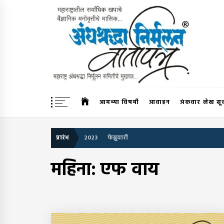
Skip
to
content
अंधश्रद्धा निर्मूलन वार्तापत्र 
महाराष्ट्र अंधश्रद्धा निर्मूलन समिती™चे मुखपत्र
आमच्या विषयी
आवाहन
अंकवार लेख सू
प्रारंभ
2023
फेब्रुवारी
महिना:
एफ वाय