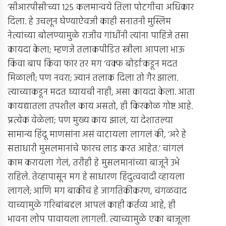
‘सीआरपीसी’च्या 125 कलमान्वये तिला पोटगीचा अधिकार
दिला. हे उचलून घेण्याऐवजी काही सनातनी मुस्लिम
नेत्यांच्या बोलण्यामुळे राजीव गांधींनी त्यांना पाहिजे तसा
कायदा केला; म्हणजे तलाकपीडित स्त्रीला आपला भाऊ
किंवा बाप किंवा फार तर मग ‘वक्फ बोर्डा’कडून मदत
मिळाली; पण नवरा; ज्यानं तलाक दिला तो गैर झाला.
त्याच्याकडून मदत घ्यायची नाही, असा कायदा केला. आता
कायद्यातला तपशील काय असतो, ही किरकोळ गोष्ट आहे.
प्रत्येक वेळेला; पण मुख्य काय झालं, या देशातल्या
सामान्य हिंदू माणसांना असं वाटायला लागलं की, ‘अरे हे
सत्ताधारी मुसलमानांचे फारच लाड करत आहेत.’ चांगलं
काम करायला गेलं, तरीही हे मुसलमानांच्या बाजूने उभे
राहिले. तेव्हापासून मग हे साधारण हिंदुत्ववादी व्हायला
लागले; आणि मग बाकीचं हे जागतिकीकरण, चंगळवाद
याच्यामुळे गरिबांबद्दल आपलं काही कर्तव्य आहे, ही
भावना लोप पावायला लागली. त्याच्यामुळे एका बाजूला