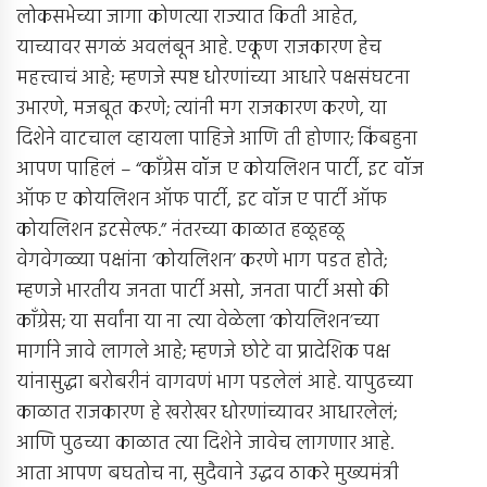
लोकसभेच्या जागा कोणत्या राज्यात किती आहेत,
याच्यावर सगळं अवलंबून आहे. एकूण राजकारण हेच
महत्त्वाचं आहे; म्हणजे स्पष्ट धोरणांच्या आधारे पक्षसंघटना
उभारणे, मजबूत करणे; त्यांनी मग राजकारण करणे, या
दिशेने वाटचाल व्हायला पाहिजे आणि ती होणार; किंबहुना
आपण पाहिलं – “काँग्रेस वॉज ए कोयलिशन पार्टी, इट वॉज
ऑफ ए कोयलिशन ऑफ पार्टी, इट वॉज ए पार्टी ऑफ
कोयलिशन इटसेल्फ.” नंतरच्या काळात हळूहळू
वेगवेगळ्या पक्षांना ‘कोयलिशन’ करणे भाग पडत होते;
म्हणजे भारतीय जनता पार्टी असो, जनता पार्टी असो की
काँग्रेस; या सर्वांना या ना त्या वेळेला ‘कोयलिशन’च्या
मार्गाने जावे लागले आहे; म्हणजे छोटे वा प्रादेशिक पक्ष
यांनासुद्धा बरोबरीनं वागवणं भाग पडलेलं आहे. यापुढच्या
काळात राजकारण हे खरोखर धोरणांच्यावर आधारलेलं;
आणि पुढच्या काळात त्या दिशेने जावेच लागणार आहे.
आता आपण बघतोच ना, सुदैवाने उद्धव ठाकरे मुख्यमंत्री