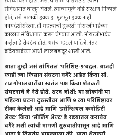
त्यांच्यावर राहील, असं. यासाठी परिशिष्ट-9 त्यांनी
संविधानात घालून घेतले. त्याच्यामुळे थोडं संरक्षण मिळालं
होतं, तरी मालकी हक्क हा मूलभूत हक्क नाही
कायदेशीररित्या. ही महत्त्वाची दुरुस्ती मोरारजीभाईंच्या
काळात संविधानात करून घेण्यात आली. मोरारजीभाईंचं
कर्तृत्व हे तेवढंच होतं, असंच म्हटलं पाहिजे. नंतर
इंदिराबाईंच्या आधी लालबहादूर शास्त्री आले.
आता तुम्ही जसं सांगितलं ‘परिशिष्ट
-9’
बद्दल
.
आजही
काही ज्या किसान संघटना वगैरे आहेत किंवा सी
.
राजगोपालचारींचा स्वतंत्र पक्ष किंवा शेतकरी
संघटनाचे जे नेते होते
,
शरद जोशी
;
या लोकांनी या
पहिल्या घटना दुरुस्तीवर आणि
9
व्या परिशिष्टावर
टीका केलेली आहे आणि ‘इसेंन्शियल कमोडिटी
अ‍ॅक्ट’ किंवा ‘सीलिंग अ‍ॅक्ट’ हे रद्दबातल करावेत
वगैरे अशी त्यांची मागणी सुरुवातीपासून आहे आणि
आता हे दिसतंय आपल्याला की
,
आता शेतकरी