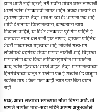
झाले आणि नाही म्हटले, तरी सर्वांना सोबत घेऊन जाण्याची
धोरणं त्यांना अंगीकारावी लागत आहेत. जवळ आल्याने या
सुधारणा होणार. तेव्हा, आज ना उद्या देश आपला एक आहे
आणि देशातल्या पिछडलेल्यांना, कष्टकर्‍यांना न्याय
मिळाला पाहिजे, या दिशेनं राजकारण पुढं गेलं पाहिजे. हे
वातावरण जास्त बलशाली होत जाणार, व्हायला पाहिजेच.
शेवटी लोकसंख्या महत्त्वाची आहे, लोकांचं राज्य; मग
लोकांमध्ये बहुसंख्य संख्या मागास जातीची आहे. बिहारचा
मागासलेला काय किंवा तामिळनाडूमधील मागासलेला
काय; त्यांचे हितसंबंध सारखे आहेत. तेव्हा, मागसलेल्यांच्या
हितसंबंधांच्या बाजूने उभारलेला पक्ष हे राज्यांचे भेद बाजूला
नक्कीच सारू शकेल. मला काही त्यात फार चिंता वाटत
नाही.
भाऊ
,
आता सध्याचा सगळ्यात मोठा विषय आहे
.
तो
म्हणजे मागील पाच
–
सहा महिने आपण अनुभवलेलं