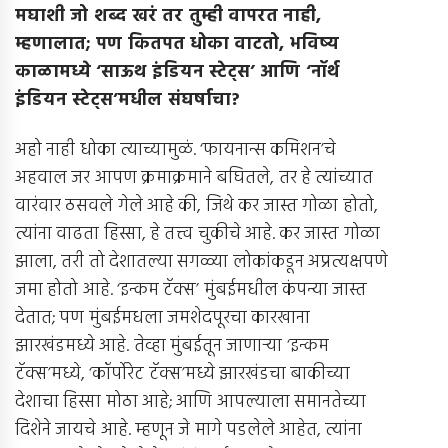
मघाशी जो शब्द खरं तर तुम्ही वापरत नाही
,
म्हणालात
;
पण कितपत धोका वाटतो
,
भविष्य
काळामध्ये ‘साऊथ इंडियन स्टेट्स’ आणि ‘नॉर्थ
इंडियन स्टेट्स’मधील संघर्षाचा
?
अहो नाही धोका त्याच्यामुळं. ‘फायनान्स कमिशन’चे
अहवाल जर आपण क्रमाक्रमाने बघितले, तर हे त्यांच्यात
वारंवार ठसवले गेले आहे की, जिथे कर जास्त गोळा होतो,
त्यांना वाढता हिस्सा, हे तत्त्व चुकीचे आहे. कर जास्त गोळा
झाला, तरी तो देशातल्या सगळ्या लोकांकडून अप्रत्यक्षपणे
जमा होतो आहे. ‘इन्कम टॅक्स’ मुंबईमधील कंपन्या जास्त
देतात; पण मुंबईमधला जमशेदपूरचा कारखाना
झारखंडमध्ये आहे. तेव्हा मुंबईतून जाणार्‍या ‘इन्कम
टॅक्स’मध्ये, ‘कॉर्पोरेट टॅक्स’मध्ये झारखंडचा बाकीच्या
देशाचा हिस्सा मोठा आहे; आणि आपल्याला समानतेच्या
दिशेने जायचे आहे. म्हणून जे मागे पडलेले आहेत, त्यांना