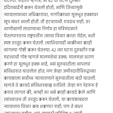
घडल्या. पहिली म्हणजे, जी 42 वी घटना दुरुस्ती
इंदिराबाईंनी करून घेतली होती, आणि तिच्यामुळे
न्यायालयाच्या अधिकारांवर, नागरिकांच्या मूलभूत हक्कांवर
खूप बंधनं आली होती. ती हटवायची. एवढंच नाही, तर
आणीबाणी लादण्याचा निर्णय हा मंत्रिमंडळाने
घेतल्यानंतरच राष्ट्रपतींना त्याचा विचार करता येईल, अशी
स्पष्ट तरतूद करून घेतली. त्याशिवायही बाकीच्या काही
चांगल्या गोष्टी करून घेतल्या. 42 व्या घटना दुरुस्तीनं एक
महत्त्वाची गोष्ट म्हणजे मालमत्तेचा हक्क, मालमत्ता धारण
करणे हा मूलभूत हक्क आहे, असं सुरुवातीला आपल्या
संविधानात घातलेलं होतं; पण जेव्हा जमीनदारीविरुद्धच्या
कायद्याला सर्वोच्च न्यायालयाने सुरुवातीला बंदी घातली.
म्हणजे ते कायदे संविधानबाह्य ठरविले. तेव्हा मग नेहरुंना हे
करावं लागलं की, आम्ही जर असे काही कायदे केले आणि
त्यांच्यातच ती तरतूद करून घेतली, या कायद्याबद्दल
न्यायालय विचार करू शकणार नाही; पण ते बंधन