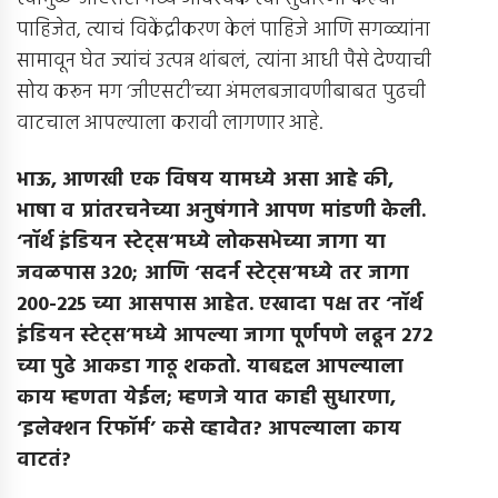
पाहिजेत, त्याचं विकेंद्रीकरण केलं पाहिजे आणि सगळ्यांना
सामावून घेत ज्यांचं उत्पन्न थांबलं, त्यांना आधी पैसे देण्याची
सोय करून मग ‘जीएसटी’च्या अंमलबजावणीबाबत पुढची
वाटचाल आपल्याला करावी लागणार आहे.
भाऊ
,
आणखी एक विषय यामध्ये असा आहे की
,
भाषा व प्रांतरचनेच्या अनुषंगाने आपण मांडणी केली
.
‘
नॉर्थ इंडियन स्टेट्स’मध्ये लोकसभेच्या जागा या
जवळपास
320;
आणि ‘सदर्न स्टेट्स’मध्ये तर जागा
200-225
च्या आसपास आहेत
.
एखादा पक्ष तर ‘नॉर्थ
इंडियन स्टेट्स’मध्ये आपल्या जागा पूर्णपणे लढून
272
च्या पुढे आकडा गाठू शकतो
.
याबद्दल आपल्याला
काय म्हणता येईल
;
म्हणजे यात काही सुधारणा
,
‘
इलेक्शन रिफॉर्म’ कसे व्हावेेत
?
आपल्याला काय
वाटतं
?