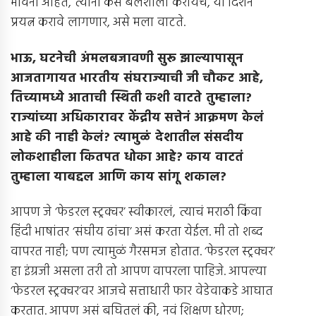
भावना आहेत, त्यांना कसे बलशाली करायचे, या दिशेने
प्रयत्न करावे लागणार, असे मला वाटते.
भाऊ
,
घटनेची अंमलबजावणी सुरू झाल्यापासून
आजतागायत भारतीय संघराज्याची जी चौकट आहे
,
तिच्यामध्ये आताची स्थिती कशी वाटते तुम्हाला
?
राज्यांच्या अधिकारावर केंद्रीय सत्तेनं आक्रमण केलं
आहे की नाही केलं
?
त्यामुळं देशातील संसदीय
लोकशाहीला कितपत धोका आहे
?
काय वाटतं
तुम्हाला याबद्दल आणि काय सांगू शकाल
?
आपण जे ‘फेडरल स्ट्रक्चर’ स्वीकारलं, त्याचं मराठी किंवा
हिंदी भाषांतर ‘संघीय ढांचा’ असं करता येईल. मी तो शब्द
वापरत नाही; पण त्यामुळं गैरसमज होतात. ‘फेडरल स्ट्रक्चर’
हा इंग्रजी असला तरी तो आपण वापरला पाहिजे. आपल्या
‘फेडरल स्ट्रक्चर’वर आजचे सत्ताधारी फार वेडेवाकडे आघात
करतात. आपण असं बघितलं की, नवं शिक्षण धोरण;