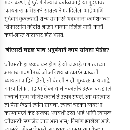
मदत करणे, हे पुढे गेलेल्यांचं कर्तव्य आहे. या मुद्द्यावर
‘फायनान्स कमिशन’ने सातत्याने भर दिलेला आहे आणि
सुदैवाने कुठल्याही राज्य सरकारने ‘फायनान्स कमिशन’च्या
शिफारसींना कोर्टात जाऊन आव्हान दिलेलं नाही. काही
कमी-जास्त वाटाघाट होत असते.
‘
जीएसटी’बद्दल याच अनुषंगाने काय सांगता येईल
?
‘जीएसटी’ हा एकच कर होणं हे योग्य आहे; पण त्याच्या
अंमलबजावणीमध्ये जी अतिशय बारकाईनं काळजी
घ्यायला पाहिजे होती, ती घेतली नाही. मुख्यत: काय आहे,
नगरपालिका, महापालिका यांचं जकातीचं उत्पन्न बंद झालं.
राज्यांचं मुख्य विशिष्ट करांचं ते उत्पन्न संपलं. त्या बदल्यात
जो पैसा केंद्रानं त्यांना द्यायचा, त्याची चटकन व्यवस्था
करण्यामध्ये केंद्र सरकार अपयशी ठरत आहे आणि त्यामुळं
‘जीएसटी’ म्हणजेच जाच असा भास,’ निर्माण झालेला आहे.
त्यामुळे ‘जीएसटी’मध्ये आवश्यक त्या सुधारणा केल्या