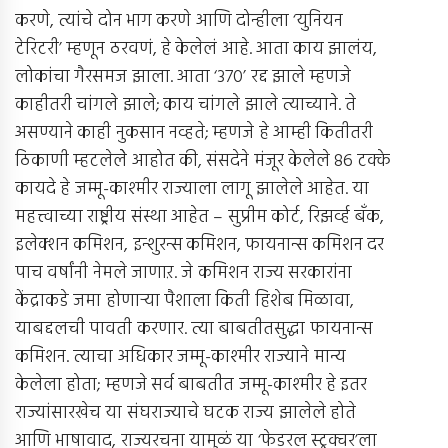
करणे, त्यांचे दोन भाग करणे आणि दोन्हीला ‘युनियन
टेरिटरी’ म्हणून ठरवणं, हे केलेलं आहे. आता काय झालंय,
लोकांचा गैरसमज झाला. आता ‘370’ रद्द झाले म्हणजे
काहीतरी चांगले झाले; काय चांगले झाले त्याच्याने. ते
असण्याने काही नुकसान नव्हते; म्हणजे हे आम्ही कितीतरी
ठिकाणी म्हटलेलेे आहोत की, संसदेने मंजूर केलेले 86 टक्के
कायदे हे जम्मू-काश्मीर राज्याला लागू झालेले आहेत. या
महत्त्वाच्या राष्ट्रीय संस्था आहेत – सुप्रीम कोर्ट, रिझर्व्ह बँक,
इलेक्शन कमिशन, इन्शुरन्स कमिशन, फायनान्स कमिशन दर
पाच वर्षांनी नेमले जाणाऱ. जे कमिशन राज्य सरकारांना
केंद्राकडे जमा होणार्‍या पैशाला किती हिशेब मिळावा,
याबद्दलची पावती करणार. त्या बाबतीतसुद्धा फायनान्स
कमिशन. त्याचा अधिकार जम्मू-काश्मीर राज्याने मान्य
केलेला होता; म्हणजे सर्व बाबतीत जम्मू-काश्मीर हे इतर
राज्यांसारखेच या संघराज्याचे घटक राज्य झालेले होते
आणि भाषावाद, राज्यरचना यामुळं या ‘फेडरल स्ट्रक्चर’ला