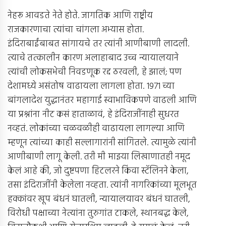
नेहरू आवडते नेते होते. जागतिक आणि राष्ट्रीय
राजकारणाचा त्यांचा चांगला अभ्यास होता.
इंदिराबाईंबाबत सांगायचे तर त्यांनी आणीबाणी लादली.
त्याचे तत्कालीन कारण अलाहाबाद उच्च न्यायालयाने
त्यांची लोकसभेची निवडणूक रद्द ठरवली, हे झालं; पण
देशामध्ये असंतोष वाढायला लागला होता. 1971 च्या
बांगलादेश युद्धानंतर महागाई स्वाभाविकपणे वाढली आणि
या प्रश्नांना नीट कसं हाताळावं, हे इंदिराजींनाही सुधरत
नव्हतं. लोकांच्या चळवळीही वाढायला लागल्या आणि
म्हणून त्यांच्या काही सल्लागारांनी सांगितले. त्यामुळे त्यांनी
आणीबाणी लागू केली. तरी मी माझ्या लिखाणातही नमूद
केलं आहे की, जो दुष्टपणा हिटलरने किंवा स्टॅलिनने केला,
तसा इंदिराजींनी केलेला नव्हता. त्यांनी नागरिकांच्या मूलभूत
हक्कांवर खूप बंधनं घातली, न्यायालयावर बंधनं घातली,
विरोधी पक्षाच्या नेत्यांना तुरुगांत टाकले, स्थानबद्ध केले,