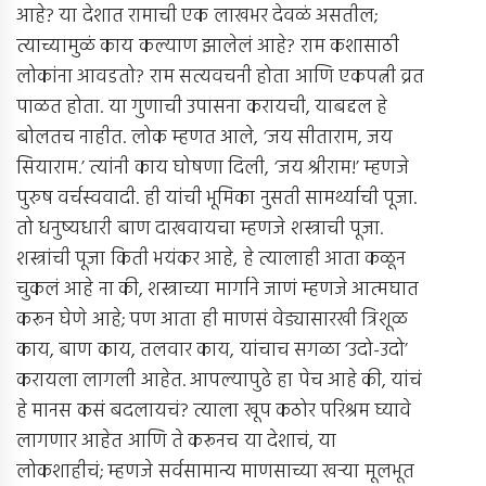
आहे? या देशात रामाची एक लाखभर देवळं असतील;
त्याच्यामुळं काय कल्याण झालेलं आहे? राम कशासाठी
लोकांना आवडतो? राम सत्यवचनी होता आणि एकपत्नी व्रत
पाळत होता. या गुणाची उपासना करायची, याबद्दल हे
बोलतच नाहीत. लोक म्हणत आले, ‘जय सीताराम, जय
सियाराम.’ त्यांनी काय घोषणा दिली, ‘जय श्रीराम!’ म्हणजे
पुरुष वर्चस्ववादी. ही यांची भूमिका नुसती सामर्थ्याची पूजा.
तो धनुष्यधारी बाण दाखवायचा म्हणजे शस्त्राची पूजा.
शस्त्रांची पूजा किती भयंकर आहे, हे त्यालाही आता कळून
चुकलं आहे ना की, शस्त्राच्या मार्गाने जाणं म्हणजे आत्मघात
करून घेणे आहे; पण आता ही माणसं वेड्यासारखी त्रिशूळ
काय, बाण काय, तलवार काय, यांचाच सगळा ‘उदो-उदो’
करायला लागली आहेत. आपल्यापुढे हा पेच आहे की, यांचं
हे मानस कसं बदलायचं? त्याला खूप कठोर परिश्रम घ्यावे
लागणार आहेत आणि ते करूनच या देशाचं, या
लोकशाहीचं; म्हणजे सर्वसामान्य माणसाच्या खर्‍या मूलभूत