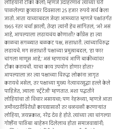
लोहियांनी टीका केली; म्हणजे उदाहरणार्थ त्यांच्या घरी
पाळलेल्या कुत्र्यावर दिवसाला 25 हजार रुपये खर्च केला
जातो. आता याच्याबद्दल जेव्हा आमच्यात म्हणजे पक्षांतर्गत
1965 नंतर चर्चा झाली, तेव्हा त्यांनी हेच सांगितलं, ‘अरे असं
आहे, आपल्याला लढायचंय कोणाशी? काँग्रेस हा त्या
काळचा सगळ्यात बळकट पक्ष, सत्ताधारी. त्यांच्याविरुद्ध
लढायचे. मग सत्ताधारी पक्षाच्या प्रमुखाबद्दल, ‘हा फार
चांगला माणूस आहे,’ असं म्हणायचं आणि बाकीच्यांवर
टीका करायची. याचा काय उपयोग होणार होता?
आपल्याला जर त्या पक्षाच्या विरुद्ध लोकांना जागृत
करायचे असेल, तर पक्षाच्या मुख्य नेत्यावरसुद्धा हल्ले केले
पाहिजेत, ज्याला ‘स्ट्रॅटेजी’ म्हणतात. अशा पद्धतीने
लोहियांचा तो विचार असायचा; पण नेहरूंच्या, म्हणजे आता
जमीनदारीविरोधी कायद्यासाठी तर चळवळी करणार्‍यांत
लोहिया, जयप्रकाश, नरेंद्र देव हे होते. त्यांच्या त्या चांगल्या
गोष्टींना पाठिंबा बाहेरून दिलेलाच होता समाजवाद्यांनी;