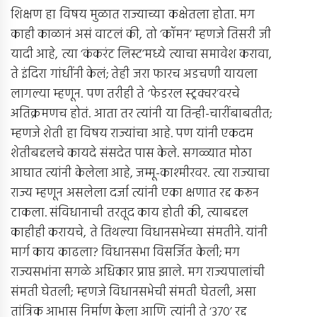
शिक्षण हा विषय मुळात राज्याच्या कक्षेतला होता. मग
काही काळानं असं वाटलं की, तो ‘कॉमन’ म्हणजे तिसरी जी
यादी आहे, त्या ‘कंकरंट लिस्ट’मध्ये त्याचा समावेश करावा,
ते इंदिरा गांधींनी केलं; तेही जरा फारच अडचणी यायला
लागल्या म्हणून. पण तरीही ते ‘फेडरल स्ट्रक्चर’वरचे
अतिक्रमणच होतं. आता तर त्यांनी या तिन्ही-चारींबाबतीत;
म्हणजे शेती हा विषय राज्यांचा आहे. पण यांनी एकदम
शेतीबद्दलचे कायदे संसदेत पास केले. सगळ्यात मोठा
आघात त्यांनी केलेला आहे, जम्मू-काश्मीरवर. त्या राज्याचा
राज्य म्हणून असलेला दर्जा त्यांनी एका क्षणात रद्द करून
टाकला. संविधानाची तरतूद काय होती की, त्याबद्दल
काहीही करायचे, ते तिथल्या विधानसभेच्या संमतीने. यांनी
मार्ग काय काढला? विधानसभा विसर्जित केली; मग
राज्यसभांना सगळे अधिकार प्राप्त झाले. मग राज्यपालांची
संमती घेतली; म्हणजे विधानसभेची संमती घेतली, असा
तांत्रिक आभास निर्माण केला आणि त्यांनी ते ‘370’ रद्द