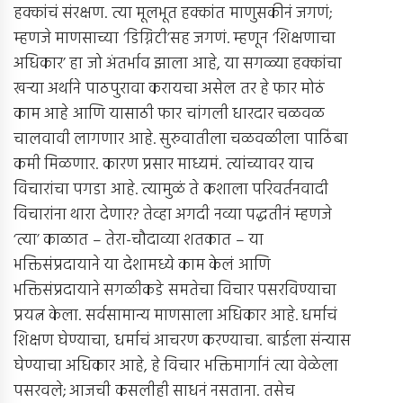
हक्कांचं संरक्षण. त्या मूलभूत हक्कांत माणुसकीनं जगणं;
म्हणजे माणसाच्या ‘डिग्निटी’सह जगणं. म्हणून ‘शिक्षणाचा
अधिकार’ हा जो अंतर्भाव झाला आहे, या सगळ्या हक्कांचा
खर्‍या अर्थाने पाठपुरावा करायचा असेल तर हे फार मोठं
काम आहे आणि यासाठी फार चांगली धारदार चळवळ
चालवावी लागणार आहे. सुरुवातीला चळवळीला पाठिंबा
कमी मिळणार. कारण प्रसार माध्यमं. त्यांच्यावर याच
विचारांचा पगडा आहे. त्यामुळं ते कशाला परिवर्तनवादी
विचारांना थारा देणार? तेव्हा अगदी नव्या पद्धतीनं म्हणजे
‘त्या’ काळात – तेरा-चौदाव्या शतकात – या
भक्तिसंप्रदायाने या देशामध्ये काम केलं आणि
भक्तिसंप्रदायाने सगळीकडे समतेचा विचार पसरविण्याचा
प्रयत्न केला. सर्वसामान्य माणसाला अधिकार आहे. धर्माचं
शिक्षण घेण्याचा, धर्माचं आचरण करण्याचा. बाईला संन्यास
घेण्याचा अधिकार आहे, हे विचार भक्तिमार्गानं त्या वेळेला
पसरवले; आजची कसलीही साधनं नसताना. तसेच