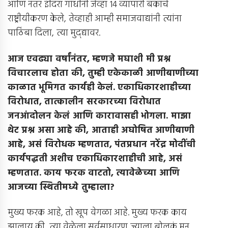
आणि नंतर इंदिरा गांधींनी जेव्हा 14 व्यापारी बँकांचे
राष्ट्रीयीकरण केले, तेव्हाही आम्ही समाजवाद्यांनी त्यांना
पाठिंबा दिला, त्या मुद्द्यावर.
आज एवढ्या वर्षांनंतर
,
म्हणजे मघाशी मी प्रश्न
विचारलाच होता की
,
तुम्ही एकेकाळी आणीबाणीच्या
काळात भूमिगत कार्यही केलं
.
एकाधिकारशाहीच्या
विरोधात
,
तात्कालीन सरकारच्या विरोधात
जनआंदोलन केलं आणि कारावासही भोगला
.
माझा
थेट प्रश्न असा आहे की
,
आताही अघोषित आणीबाणी
आहे
,
असं विरोधक म्हणतात
,
पंतप्रधान नरेंद्र मोदींची
कार्यपद्धती अशीच एकाधिकारशाहीची आहे
,
असं
म्हणतात
.
काय फरक वाटतो
,
त्यावेळेच्या आणि
आजच्या स्थितीमध्ये तुम्हाला
?
मुख्य फरक आहे, तो खूप वेगळा आहे. मुख्य फरक काय
झालाय की, त्या वेळेला सर्वसाधारण ज्याला बोलकं मन