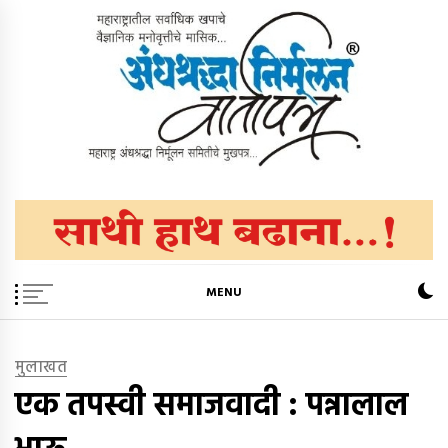
Skip
to
content
अंधश्रद्धा निर्मूलन वार्तापत्र ®
महाराष्ट्र अंधश्रद्धा निर्मूलन समिती™चे मुखपत्र
MENU
मुलाखत
एक तपस्वी समाजवादी : पन्नालाल