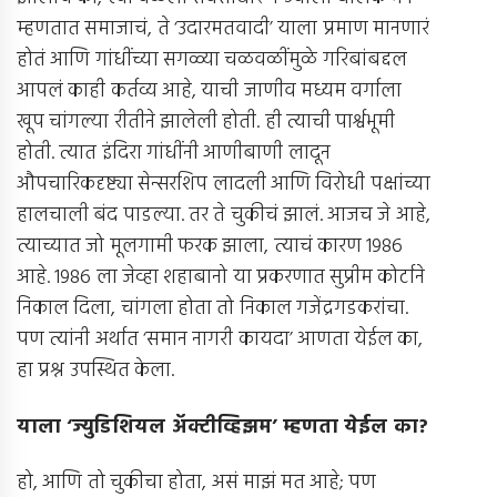
म्हणतात समाजाचं, ते ‘उदारमतवादी’ याला प्रमाण मानणारं
होतं आणि गांधींच्या सगळ्या चळवळींमुळे गरिबांबद्दल
आपलं काही कर्तव्य आहे, याची जाणीव मध्यम वर्गाला
खूप चांगल्या रीतीने झालेली होती. ही त्याची पार्श्वभूमी
होती. त्यात इंदिरा गांधींनी आणीबाणी लादून
औपचारिकदृष्ट्या सेन्सरशिप लादली आणि विरोधी पक्षांच्या
हालचाली बंद पाडल्या. तर ते चुकीचं झालं. आजच जे आहे,
त्याच्यात जो मूलगामी फरक झाला, त्याचं कारण 1986
आहे. 1986 ला जेव्हा शहाबानो या प्रकरणात सुप्रीम कोर्टाने
निकाल दिला, चांगला होता तो निकाल गजेंद्रगडकरांचा.
पण त्यांनी अर्थात ‘समान नागरी कायदा’ आणता येईल का,
हा प्रश्न उपस्थित केला.
याला ‘ज्युडिशियल अ‍ॅक्टीव्हिझम’ म्हणता येईल का
?
हो, आणि तो चुकीचा होता, असं माझं मत आहे; पण