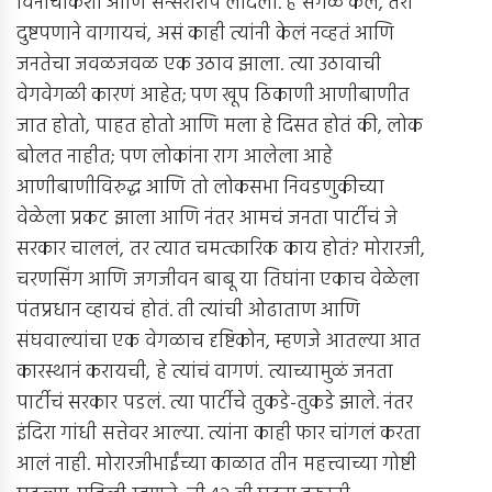
विनाचौकशी आणि सेन्सरशिप लादली. हे सगळं केलं, तरी
दुष्टपणाने वागायचं, असं काही त्यांनी केलं नव्हतं आणि
जनतेचा जवळजवळ एक उठाव झाला. त्या उठावाची
वेगवेगळी कारणं आहेत; पण खूप ठिकाणी आणीबाणीत
जात होतो, पाहत होतो आणि मला हे दिसत होतं की, लोक
बोलत नाहीत; पण लोकांना राग आलेला आहे
आणीबाणीविरुद्ध आणि तो लोकसभा निवडणुकीच्या
वेळेला प्रकट झाला आणि नंतर आमचं जनता पार्टीचं जे
सरकार चाललं, तर त्यात चमत्कारिक काय होतं? मोरारजी,
चरणसिंग आणि जगजीवन बाबू या तिघांना एकाच वेळेला
पंतप्रधान व्हायचं होतं. ती त्यांची ओढाताण आणि
संघवाल्यांचा एक वेगळाच दृष्टिकोन, म्हणजे आतल्या आत
कारस्थानं करायची, हे त्यांचं वागणं. त्याच्यामुळं जनता
पार्टीचं सरकार पडलं. त्या पार्टीचे तुकडे-तुकडे झाले. नंतर
इंदिरा गांधी सत्तेवर आल्या. त्यांना काही फार चांगलं करता
आलं नाही. मोरारजीभाईंच्या काळात तीन महत्त्वाच्या गोष्टी