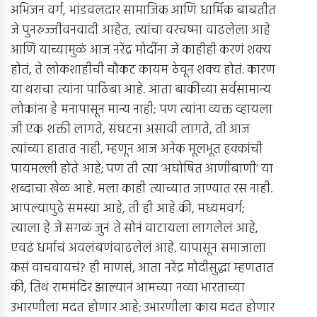
अभिजन वर्ग, भांडवलदार सामाजिक आणि धार्मिक बाबतीत
जे पुनरुज्जीवनवादी आहेत, त्यांचा वरचष्मा वाढलेला आहे
आणि याच्यामुळं आज नरेंद्र मोदींना जे काहीही करणं शक्य
होतं, ते लोकशाहीची चौकट कायम ठेवून शक्य होतं. कारण
या थराचा त्यांना पाठिंबा आहे. आता बाकीच्या सर्वसामान्य
लोकांना हे मनापासून मान्य नाही; पण त्यांना व्यक्त व्हायला
जी एक शक्ती लागते, संघटना असावी लागते, ती आज
त्यांच्या हातात नाही, म्हणून आज अनेक मूलभूत हक्कांची
पायमल्ली होते आहे; पण ती त्या ‘अघोषित आणीबाणी’ या
शब्दाचा खेळ आहे. मला काही त्याच्यात जाण्यात रस नाही.
आपल्यापुढे समस्या आहे, ती ही आहे की, मध्यमवर्ग;
त्याला हे जे सगळं जुनं ते सोनं वाटायला लागलेलं आहे,
एवढं धर्माचं अवलंबणंवाढलेलं आहे. यापासून समाजाला
कसं वाचवायचं? ही माणसं, आता नरेंद्र मोदीसुद्धा म्हणतात
की, तिथं राममंदिर झाल्यानं आमच्या नव्या भारताच्या
उभारणीला मदत होणार आहे; उभारणीला काय मदत होणार