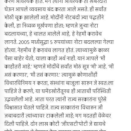
करणे आवश्यक होते. मग त्यांना आवश्यक ती खबरदारी
घेऊन आपले व्यवसाय बंद करता आले असते. ही सर्वांत
मोठी चूक झालेली आहे. मोदींनी नोटबंदी ज्या पद्धतीने
केली, हा निव्वळ मूर्खपणा होता; म्हणजे जुन्या नोटा
बदलायच्या, हे चालत आलेले आहे, हे नेहमी करावेच
लागते. 2005 मध्येसुद्धा 5 रुपयांच्या नोटा बदलल्या गेल्या
होत्या. नेहमीच हेे करावंच लागत होतं. त्याच्यामुळे काळा
पैसा बाहेर येतो, याला काही अर्थ नाही. यानं आपले ‘मी
काहीतरी आहे.’ म्हणजे मोदींचे सर्वांत मोठं सूत्र ‘मी’ आहे. ‘मी
असं करणार’, ‘मी तसं करणार.’ त्यामुळं कोणाशीही
विचारविनिमय न करता, संस्थांना बाजूला सारून जे स्वत:ला
पाहिजे ते करणे, या घमेंडखोरीतूनच ही आताची परिस्थिती
उद्भवलेली आहे. आता परत त्यांनी राज्य सरकारांना पुरेसे
विश्वासात घेतले पाहिजे. राज्य सरकारांना विचारून जी
जबाबदारी त्यांच्यावर टाकलेली आहे; मग मदतही वेळेवर
दिली पाहिजे. दोन लाख कोटी ‘जीएसटी’पोटी जे द्यायचे