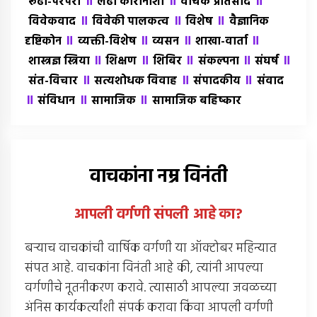
॥
॥
॥
रूढी-परंपरा
लढा कोरोनाशी
वाचक प्रतिसाद
॥
॥
॥
विवेकवाद
विवेकी पालकत्व
विशेष
वैज्ञानिक
॥
॥
॥
॥
दृष्टिकोन
व्यक्ती-विशेष
व्यसन
शाखा-वार्ता
॥
॥
॥
॥
॥
शास्त्रज्ञ स्त्रिया
शिक्षण
शिबिर
संकल्पना
संघर्ष
॥
॥
॥
संत-विचार
सत्यशोधक विवाह
संपादकीय
संवाद
॥
॥
॥
संविधान
सामाजिक
सामाजिक बहिष्कार
वाचकांना नम्र विनंती
आपली वर्गणी संपली आहे
का
?
बर्‍याच वाचकांची वार्षिक वर्गणी या ऑक्टोबर महिन्यात
संपत आहे. वाचकांना विनंती आहे की, त्यांनी आपल्या
वर्गणीचे नूतनीकरण करावे. त्यासाठी आपल्या जवळच्या
अंनिस कार्यकर्त्यांशी संपर्क करावा किंवा आपली वर्गणी