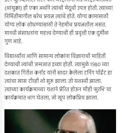
इंटर युनिव्हर्सिटी सेंटर फॉर अ‍ॅस्ट्रॉनॉमी अँड अ‍ॅस्ट्रोफिजिक्स
(आयुका) ही एका अर्थाने त्यांची मेंदूची उपज होती. त्याच्या
निर्मितीमागील बरेच प्रयत्न त्यांचे होते. योग्य कामासाठी
योग्य लोक शोधण्यासाठी ते नेहमीच प्रयत्नशील असत.
मानवी संसाधनांना महत्त्व देण्याची ही प्रवृत्ती एक दुर्मीळ
गुण आहे.
विद्यार्थ्यांना आणि सामान्य लोकांना विज्ञानाची माहिती
देण्याची त्यांची जन्मजात इच्छा होती. त्यामुळे १९८० च्या
दशकात गिरीश कर्नाड यांनी सादर केलेला टर्निंग पॉईंट हा
त्यांचा खास टीव्ही शो सुरू झाला. तो यशस्वी झाला.
त्यांच्या कार्यक्रमाच्या यशाने प्रेरित होऊन मीही ‘सुरभि’ या
कार्यक्रमात भाग घेतला, जो खूप लोकप्रिय झाला.