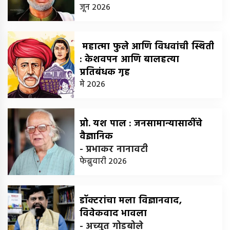
जून 2026
महात्मा फुले आणि विधवांची स्थिती
: केशवपन आणि बालहत्या
प्रतिबंधक गृह
-
मे 2026
डॉ. देवकुमार अहिरे
प्रो. यश पाल : जनसामान्यासाठींचे
वैज्ञानिक
-
प्रभाकर नानावटी
फेब्रुवारी 2026
डॉक्टरांचा मला विज्ञानवाद,
विवेकवाद भावला
-
अच्युत गोडबोले