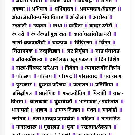
॥
॥
॥
॥
॥
अघोरी उपचार
अघोरी प्रथा
अंधश्रद्धा
अंंनिस
॥
॥
॥
॥
अफवा
अभियान
अभिवादन
अवयवदान/देहदान
॥
॥
॥
आंतरजातीय-धर्मिय विवाह
आंदोलन
आरोग्य
॥
॥
॥
॥
॥
उत्क्रांती
उपक्रम
कथा
कविता
कव्हर स्टोरी
॥
॥
॥
कायदे
कार्यकर्ता मुलाखत
कार्याधक्षांची डायरी
॥
॥
॥
॥
गाणी चळवळीची
चळवळ
चिकित्सा
चिंतन
॥
॥
॥
चिंताजनक
छद्मविज्ञान
जट निर्मूलन
जात पंचायत
॥
॥
॥
जीवनकौशल्य
दाभोलकर खून प्रकरण
दिन-विशेष
॥
॥
॥
नाट्य-चित्रपट परिक्षण
निवेदन
न्यायालयीन निर्णय
॥
॥
॥
॥
॥
परिक्षण
परिचय
परिषद
परिसंवाद
पर्यावरण
॥
॥
॥
॥
॥
पुरस्कार
पुस्तक परिचय
प्रकाशन
प्रतिक्रिया
॥
॥
॥
॥
प्रसिद्धीपत्र
प्रासंगिक
फलज्योतिष
फिरकी
बाल-
॥
॥
॥
॥
विभाग
बालकथा
बुवाबाजी
भांडाफोड / पर्दाफाश
॥
॥
॥
॥
॥
भानामती
भाषण
भ्रामक विज्ञान
मंथन
मनगोष्टी
॥
॥
॥
मनोगत
मला शास्त्रज्ञ व्हायचंय!
महिला
मानसमित्र
॥
॥
॥
॥
॥
मानसशास्त्र
मुलाखत
युवा
रक्तदान/देहदान