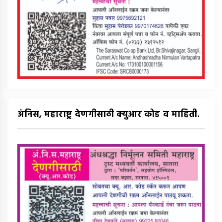
अंनिस, महाराष्ट्र देणगीसाठी क्युआर कोड व माहिती.