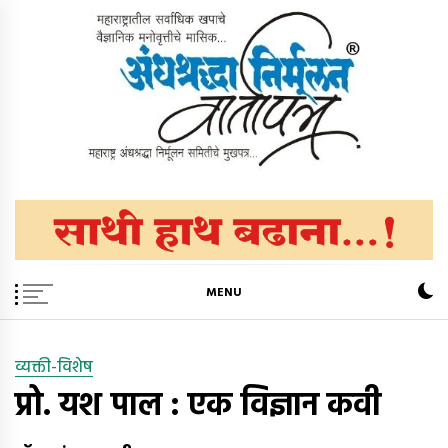
Skip
to
content
अंधश्रद्धा निर्मूलन वार्तापत्र ®
महाराष्ट्र अंधश्रद्धा निर्मूलन समिती™चे मुखपत्र
MENU
व्यक्ती-विशेष
प्रो. यश पाल : एक विज्ञान कवी