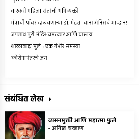
वारकरी महिला संतांची अभिव्यक्ती
मंत्राची पॉवर दाखवणार्‍या डॉ. मेहता यांना अंनिसचे आव्हान!
जगन्नाथ पुरी मंदिर:चमत्कार आणि वास्तव
शाळाबाह्य मुले : एक गंभीर समस्या
‘कोरोना’नंतरचे जग
संबंधित लेख
व्यसनमुक्ती आणि महात्मा फुले
-
अनिल चव्हाण