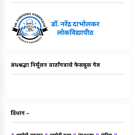
अंधश्रद्धा निर्मूलन वार्तापत्राचे फेसबुक पेज
विभाग –