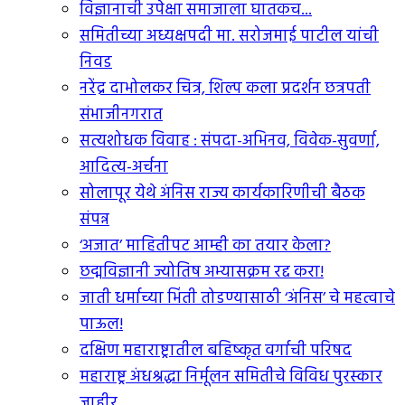
विज्ञानाची उपेक्षा समाजाला घातकच...
समितीच्या अध्यक्षपदी मा. सरोजमाई पाटील यांची
निवड
नरेंद्र दाभोलकर चित्र, शिल्प कला प्रदर्शन छत्रपती
संभाजीनगरात
सत्यशोधक विवाह : संपदा-अभिनव, विवेक-सुवर्णा,
आदित्य-अर्चना
सोलापूर येथे अंनिस राज्य कार्यकारिणीची बैठक
संपन्न
‘अजात’ माहितीपट आम्ही का तयार केला?
छद्मविज्ञानी ज्योतिष अभ्यासक्रम रद्द करा!
जाती धर्माच्या भिंती तोडण्यासाठी ‘अंनिस’ चे महत्वाचे
पाऊल!
दक्षिण महाराष्ट्रातील बहिष्कृत वर्गाची परिषद
महाराष्ट्र अंधश्रद्धा निर्मूलन समितीचे विविध पुरस्कार
जाहीर