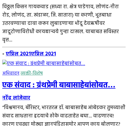
विठ्ठल किसन गायकवाड (सध्या रा. क्षेत्र पाडेगाव, लोणंद-नीरा
रोड, लोणंद, ता. खंडाळा, जि. सातारा) या करणी, भूतबाधा
उतरवण्याचा दावा करून लुबाडणार्‍या भोंदू देवऋषीवर
जादूटोणाविरोधी कायद्यान्वये गुन्हा दाखल. याबाबत सविस्तर
वृत्त...
-
एप्रिल 2021
एप्रिल 2021
अभिवादन
व्यक्ती-विशेष
एक संवाद : ग्रंथप्रेमी बाबासाहेबांसोबत…
नरेंद्र लांजेवार
“विश्वमानव, बॅरिस्टर, भारतरत्न डॉ. बाबासाहेब आंबेडकर तुमच्याशी
संवाद साधताना हृदयाचे ठोके वाढताहेत बघा... वाढणारच!
कारण एवढ्या मोठ्या ज्ञानपंडितासमोर आपण काय बोलणार?