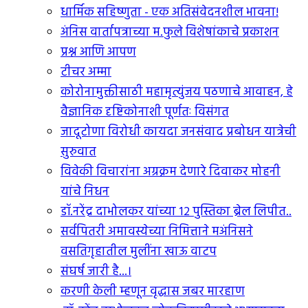
धार्मिक सहिष्णुता - एक अतिसंवेदनशील भावना!
अंनिस वार्तापत्राच्या म.फुले विशेषांकाचे प्रकाशन
प्रश्न आणि आपण
टीचर अम्मा
कोरोनामुक्तीसाठी महामृत्युंजय पठणाचे आवाहन, हे
वैज्ञानिक दृष्टिकोनाशी पूर्णतः विसंगत
जादूटोणा विरोधी कायदा जनसंवाद प्रबोधन यात्रेची
सुरुवात
विवेकी विचारांना अग्रक्रम देणारे दिवाकर मोहनी
यांचे निधन
डॉ.नरेंद्र दाभोलकर यांच्या १२ पुस्तिका ब्रेल लिपीत..
सर्वपितरी अमावस्येच्या निमित्ताने मअंनिसने
वसतिगृहातील मुलींना खाऊ वाटप
संघर्ष जारी है...।
करणी केली म्हणून वृद्धास जबर मारहाण