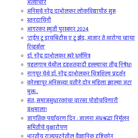
अत्याचार
अंनिसचे नरेंद्र दाभोलकर लोकविद्यापीठ सुरू
स्तनदायिनी
आगरकर स्मृती पुरस्कार २०२४
‘टाईप टू डायबिटीस ए टू झेड, आजार ते आरोग्य व्हाया
रिव्हर्सल’
डॉ. नरेंद्र दाभोलकर खरे धर्ममित्र
पहलगाम येथील दहशतवादी हल्ल्याचा तीव्र निषेध!
नागपूर येथे डॉ. नरेंद्र दाभोलकर चित्रशिल्प प्रदर्शन
कोल्हापूर अंनिसच्या वतीने दोन महिला झाल्या जटा
मुक्त..
संत, समाजसुधारकांचा वारसा पोहोचविणारी
ग्रंथमाला!
जागतिक पर्यावरण दिन : जालना अंधश्रद्धा निर्मूलन
समितीचे वृक्षारोपण
भारतीय राज्यघटनेतील वैज्ञानिक दृष्टिकोन