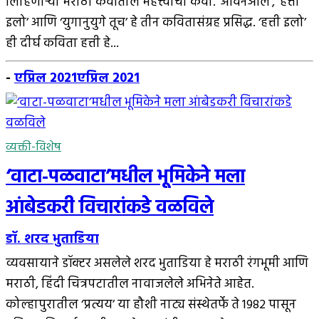
लिहिणार्‍या मराठी कवींतील महत्त्वाचा कवी. ‘आवनओल’, ‘हत्ती
इलो’ आणि ‘युगानुयुगे तूच’ हे तीन कवितासंग्रह प्रसिद्ध. ‘हत्ती इलो’
ही दीर्घ कविता हत्ती हे...
-
एप्रिल 2021
एप्रिल 2021
व्यक्ती-विशेष
‘वाटा-पळवाटा’मधील भूमिकेने मला
आंबेडकरी विचारांकडे वळविले
डॉ. शरद भुताडिया
व्यवसायाने डॉक्टर असलेले शरद भुताडिया हे मराठी रंगभूमी आणि
मराठी, हिंदी चित्रपटातील नावाजलेले अभिनेते आहेत.
कोल्हापुरातील ‘प्रत्यय’ या हौशी नाट्य संस्थेतर्फे ते 1982 पासून