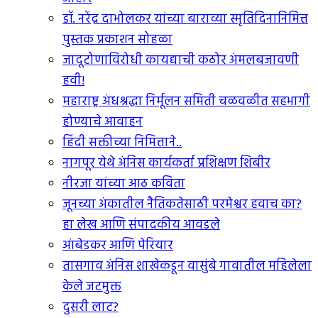
डॉ. नरेंद्र दाभोलकर यांच्या बाराव्या स्मृतिदिनानिमित्त
पुस्तक प्रकाशन सोहळा
जादूटोणाविरोधी कायद्याची कठोर अंमलबजावणी
हवी!
महाराष्ट्र अंधश्रद्धा निर्मूलन समिती चळवळीत सहभागी
होण्याचे आवाहन
हिंदी सक्तीच्या निमित्ताने..
नागपूर येथे अंनिस कार्यकर्ता प्रशिक्षण शिबीर
नीरजा यांच्या आठ कविता
जूनच्या अंकातील नैतिकतेसाठी परमेश्वर हवाच का?
हा लेख आणि संपादकीय आवडले
आंबेडकर आणि पेरियार
तासगाव अंनिस शाखेकडून वासुंबे गावातील महिलेला
केले जटमुक्त
दुसरी लाट?