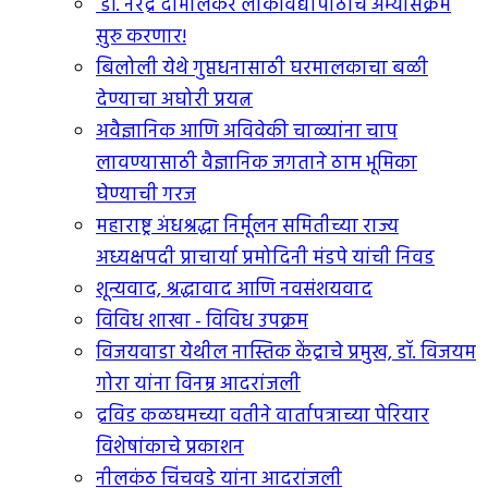
डॉ. नरेंद्र दाभोलकर लोकविद्यापीठाचे अभ्यासक्रम
सुरु करणार!
बिलोली येथे गुप्तधनासाठी घरमालकाचा बळी
देण्याचा अघोरी प्रयत्न
अवैज्ञानिक आणि अविवेकी चाळ्यांना चाप
लावण्यासाठी वैज्ञानिक जगताने ठाम भूमिका
घेण्याची गरज
महाराष्ट्र अंधश्रद्धा निर्मूलन समितीच्या राज्य
अध्यक्षपदी प्राचार्या प्रमोदिनी मंडपे यांची निवड
शून्यवाद, श्रद्धावाद आणि नवसंशयवाद
विविध शाखा - विविध उपक्रम
विजयवाडा येथील नास्तिक केंद्राचे प्रमुख, डॉ. विजयम
गोरा यांना विनम्र आदरांजली
द्रविड कळघमच्या वतीने वार्तापत्राच्या पेरियार
विशेषांकाचे प्रकाशन
नीलकंठ चिंचवडे यांना आदरांजली