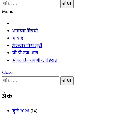
यांचा
शोध
Menu
घ्या
:
आमच्या विषयी
आवाहन
अंकवार लेख सूची
पी.डी.एफ. अंक
ऑनलाईन वर्गणी/जाहिरात
Close
यांचा
शोध
घ्या
अंक
:
जुलै 2026
(14)