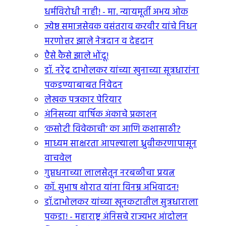
धर्मविरोधी नाही! - मा. न्यायमूर्ती अभय ओक
ज्येष्ठ समाजसेवक वसंतराव करवीर यांचे निधन
मरणोत्तर झाले नेत्रदान व देहदान
एैसे कैसे झाले भोंदू!
डॉ. नरेंद्र दाभोलकर यांच्या खुनाच्या सूत्रधारांना
पकडण्याबाबत निवेदन
लेखक पत्रकार पेरियार
अंनिसच्या वार्षिक अंकाचे प्रकाशन
‘कसोटी विवेकाची’ का आणि कशासाठी?
माध्यम साक्षरता आपल्याला ध्रुवीकरणापासून
वाचवेल
गुप्तधनाच्या लालसेतून नरबळीचा प्रयत्न
कॉ. सुभाष थोरात यांना विनम्र अभिवादन!
डॉ.दाभोलकर यांच्या खूनकटातील सुत्रधाराला
पकडा! - महाराष्ट्र अंनिसचे राज्यभर आंदोलन