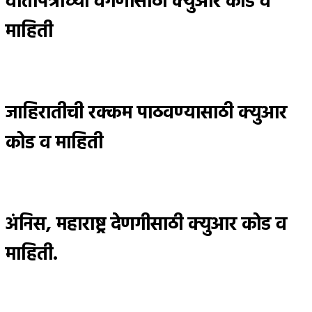
वार्तापत्राच्या वर्गणीसाठी क्युआर कोड व
माहिती
जाहिरातीची रक्कम पाठवण्यासाठी क्युआर
कोड व माहिती
अंनिस, महाराष्ट्र देणगीसाठी क्युआर कोड व
माहिती.