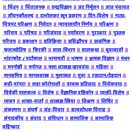
॥
॥
॥
॥
॥
चिंतन
चिंताजनक
छद्मविज्ञान
जट निर्मूलन
जात पंचायत
॥
॥
॥
॥
जीवनकौशल्य
दाभोलकर खून प्रकरण
दिन-विशेष
नाट्य-
॥
॥
॥
॥
चित्रपट परिक्षण
निवेदन
न्यायालयीन निर्णय
परिक्षण
॥
॥
॥
॥
॥
परिचय
परिषद
परिसंवाद
पर्यावरण
पुरस्कार
पुस्तक
॥
॥
॥
॥
॥
परिचय
प्रकाशन
प्रतिक्रिया
प्रसिद्धीपत्र
प्रासंगिक
॥
॥
॥
॥
॥
फलज्योतिष
फिरकी
बाल-विभाग
बालकथा
बुवाबाजी
॥
॥
॥
॥
भांडाफोड / पर्दाफाश
भानामती
भाषण
भ्रामक विज्ञान
मंथन
॥
॥
॥
॥
॥
मनगोष्टी
मनोगत
मला शास्त्रज्ञ व्हायचंय!
महिला
॥
॥
॥
॥
॥
मानसमित्र
मानसशास्त्र
मुलाखत
युवा
रक्तदान/देहदान
॥
॥
॥
॥
रूढी-परंपरा
लढा कोरोनाशी
वाचक प्रतिसाद
विवेकवाद
॥
॥
॥
॥
विवेकी पालकत्व
विशेष
वैज्ञानिक दृष्टिकोन
व्यक्ती-विशेष
॥
॥
॥
॥
॥
व्यसन
शाखा-वार्ता
शास्त्रज्ञ स्त्रिया
शिक्षण
शिबिर
॥
॥
॥
॥
संकल्पना
संघर्ष
संत-विचार
सत्यशोधक विवाह
॥
॥
॥
॥
संपादकीय
संवाद
संविधान
सामाजिक
सामाजिक
बहिष्कार