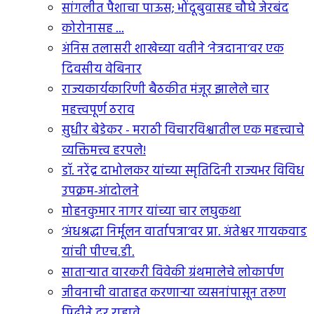
सांगलीत पैशाचा पाऊस; भोंदूबुवासह चौघे जेरबंद
कोरोनासह ...
अंनिस तलासरी शाखेच्या वतीने ‘नेत्रदाना’वर एक
दिवसीय वेबिनार
राज्यकार्यकारिणी बैठकीत मंजूर झालेले चार
महत्त्वपूर्ण ठराव
सुधीर बेडेकर - मराठी विचारविश्वातील एक महत्त्वाचे
व्यक्तिमत्त्व हरपले!
डॉ. नरेंद्र दाभोलकर यांच्या स्मृतिदिनी राज्यभर विविध
उपक्रम-आंदोलने
मोहनकुमार नागर यांच्या चार लघुकथा
‘अंधश्रद्धा निर्मूलन वार्तापत्रा’वर प्रा. अंतेश्वर गायकवाड
यांची पीएच.डी.
सातार्‍यात वारकरी विवेकी ग्रंथमालेचे लोकार्पण
जीवनाची वाताहत करणार्‍या व्यसनांपासून तरुण
पिढीने दूर राहावे