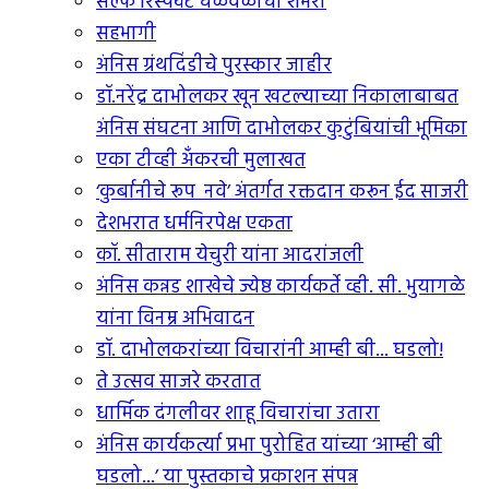
सेल्फ रिस्पेक्ट चळवळीची शंभरी
सहभागी
अंनिस ग्रंथदिंडीचे पुरस्कार जाहीर
डॉ.नरेंद्र दाभोलकर खून खटल्याच्या निकालाबाबत
अंनिस संघटना आणि दाभोलकर कुटुंबियांची भूमिका
एका टीव्ही अंँकरची मुलाखत
‘कुर्बानीचे रूप नवे’ अंतर्गत रक्तदान करून ईद साजरी
देशभरात धर्मनिरपेक्ष एकता
कॉ. सीताराम येचुरी यांना आदरांजली
अंनिस कन्नड शाखेचे ज्येष्ठ कार्यकर्ते व्ही. सी. भुयागळे
यांना विनम्र अभिवादन
डॉ. दाभोलकरांच्या विचारांनी आम्ही बी... घडलो!
ते उत्सव साजरे करतात
धार्मिक दंगलीवर शाहू विचारांचा उतारा
अंनिस कार्यकर्त्या प्रभा पुरोहित यांच्या ‘आम्ही बी
घडलो...’ या पुस्तकाचे प्रकाशन संपन्न