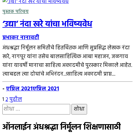
पुस्तक परिचय
‘उद्या’ नंदा खरे यांचा भविष्यवेध
प्रभाकर नानावटी
अंधश्रद्धा निर्मूलन समितीचे हितचिंतक आणि सुप्रसिद्ध लेखक नंदा
खरे, नागपूर यांना तसेच बालसाहित्यिक आबा महाजन, जळगाव
यांना यावर्षी मानाचा साहित्य अकादमीचे पुरस्कार मिळाले आहेत.
त्याबद्दल त्या दोघांचे अभिनंदन..!साहित्य अकादमी प्राप्त...
-
एप्रिल 2021
एप्रिल 2021
पोस्ट्स
1
2
पुढील
यांचा
पृष्ठांकन
शोध
घ्या
ऑनलाईन अंधश्रद्धा निर्मूलन शिक्षणासाठी
: