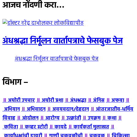
आजच नोंदणी करा…
अंधश्रद्धा निर्मूलन वार्तापत्राचे फेसबुक पेज
अंधश्रद्धा निर्मूलन वार्तापत्राचे फेसबुक पेज
विभाग –
॥
॥
॥
॥
॥
॥
अघोरी उपचार
अघोरी प्रथा
अंधश्रद्धा
अंंनिस
अफवा
॥
॥
॥
अभियान
अभिवादन
अवयवदान/देहदान
आंतरजातीय-धर्मिय
॥
॥
॥
॥
॥
॥
विवाह
आंदोलन
आरोग्य
उत्क्रांती
उपक्रम
कथा
॥
॥
॥
॥
कविता
कव्हर स्टोरी
कायदे
कार्यकर्ता मुलाखत
॥
॥
॥
कार्याधक्षांची डायरी
गाणी चळवळीची
चळवळ
चिकित्सा