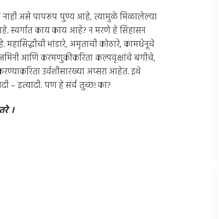
होत नाही असे पापरूप पुण्य आहे, त्यामुळे मिळालेल्या
्णन आहे. स्वर्गात काय काय आहे? न मरणे हे सिंहासन
हासिद्धीची भांडारे, अमृताची कोठारे, कामधेनूचे
मिनी आणि करमणुकीकरिता कल्पवृक्षांचे बगीचे,
ास करण्याकरिता उर्वशीसारख्या अप्सरा आहेत. इथे
दी – इत्यादी. पण हे सर्व तुच्छ! का?
तरे ।