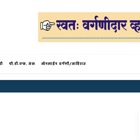
®
ची
पी.डी.एफ. अंक
ऑनलाईन वर्गणी/जाहिरात