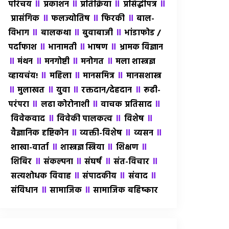
॥
॥
॥
॥
परिचय
प्रकाशन
प्रतिक्रिया
प्रसिद्धीपत्र
॥
॥
॥
प्रासंगिक
फलज्योतिष
फिरकी
बाल-
॥
॥
॥
विभाग
बालकथा
बुवाबाजी
भांडाफोड /
॥
॥
॥
पर्दाफाश
भानामती
भाषण
भ्रामक विज्ञान
॥
॥
॥
॥
मंथन
मनगोष्टी
मनोगत
मला शास्त्रज्ञ
॥
॥
॥
व्हायचंय!
महिला
मानसमित्र
मानसशास्त्र
॥
॥
॥
॥
मुलाखत
युवा
रक्तदान/देहदान
रूढी-
॥
॥
॥
परंपरा
लढा कोरोनाशी
वाचक प्रतिसाद
॥
॥
॥
विवेकवाद
विवेकी पालकत्व
विशेष
॥
॥
॥
वैज्ञानिक दृष्टिकोन
व्यक्ती-विशेष
व्यसन
॥
॥
॥
शाखा-वार्ता
शास्त्रज्ञ स्त्रिया
शिक्षण
॥
॥
॥
॥
शिबिर
संकल्पना
संघर्ष
संत-विचार
॥
॥
॥
सत्यशोधक विवाह
संपादकीय
संवाद
॥
॥
संविधान
सामाजिक
सामाजिक बहिष्कार