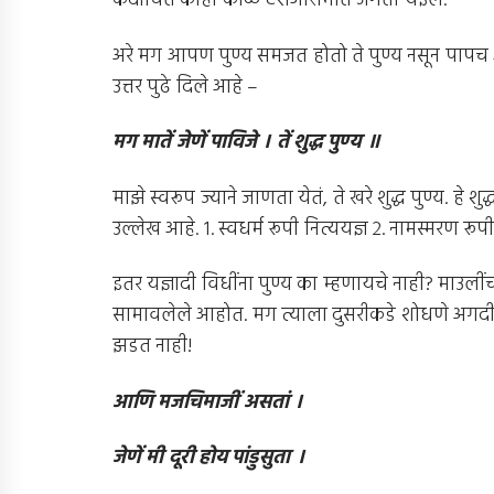
कदाचित काही काळ ऐशआरामात जगता येईल.
अरे मग आपण पुण्य समजत होतो ते पुण्य नसून पापच आहे
उत्तर पुढे दिले आहे –
मग मातें जेणें पाविजे । तें शुद्ध पुण्य ॥
माझे स्वरूप ज्याने जाणता येतं, ते खरे शुद्ध पुण्य. हे शु
उल्लेख आहे. १. स्वधर्म रूपी नित्ययज्ञ २. नामस्मरण रूप
इतर यज्ञादी विधींना पुण्य का म्हणायचे नाही? माउली
सामावलेले आहोत. मग त्याला दुसरीकडे शोधणे अगदी 
झडत नाही!
आणि मजचिमाजीं असतां ।
जेणें मी दूरी होय पांडुसुता ।