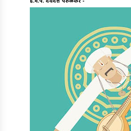
ह.भ.प. देवदत्त परुळेकर
-