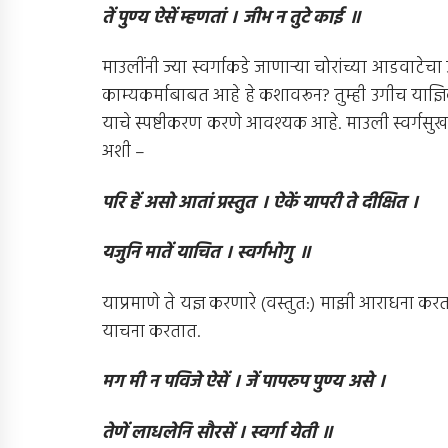
तें पुण्य ऐसें म्हणतां । जीभ न तुटे काई ॥
माउलींनी ज्या स्वर्गाकडे जाणार्‍या चोरांच्या आडवाटेच
काम्यकर्माबाबत आहे हे कशावरून? तुम्ही उगीच याज
याचे स्पष्टीकरण करणे आवश्यक आहे. माउली स्वर्गसुखा
अशी –
परि हें असो आतां प्रस्तुत । ऐकें यापरी ते दीक्षित ।
यजुनि मातें याचित । स्वर्गभोगु ॥
याप्रमाणे ते यज्ञ करणारे (वस्तुत:) माझी आराधना करता
याचना करतात.
मग मी न पविजे ऐसें । जें पापरुप पुण्य असे ।
तेणें लाधलेनि सौरसें । स्वर्गा येती ॥