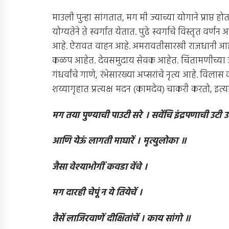
माउली पुन्हा सांगतात, मग मी ज्याच्या योगाने प्राप्त 
योग्यतेने ते स्वर्गात येतात. पुढे स्वर्गाचे विस्तृत वर
आहे. ऐरावत वाहन आहे. अमरावतीसारखी राजधानी आहे. म
कळप आहेत. देवसमुदाय सेवक आहेत. चिंतामणीच्या ज
गंधर्वांचे गाणे, रंभेसारख्या अप्सरांचे नृत्य आहे. विल
शय्यागृहात प्रत्यक्ष मदन (कामदेव) चाकरी करतो, इत्या
मग तया पुण्याची पाउटी सरे । सवेंचि इंद्रपणाची उटी उ
आणि येऊं लागती माघारें । मृत्युलोका ॥
जैसा वेश्याभोगीं कवडा वेंचे ।
मग दारही चेपूं न ये तियेचें ।
तैसें लाजिरवाणें दीक्षितांचें । काय सांगो ॥