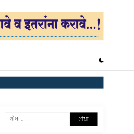
यांचा
शोध
घ्या