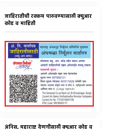
जाहिरातीची रक्कम पाठवण्यासाठी क्युआर
कोड व माहिती
अंनिस, महाराष्ट्र देणगीसाठी क्युआर कोड व