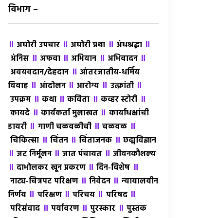
विभाग –
॥
॥
॥
॥
अघोरी उपचार
अघोरी प्रथा
अंधश्रद्धा
॥
॥
॥
॥
अंंनिस
अफवा
अभियान
अभिवादन
॥
अवयवदान/देहदान
आंतरजातीय-धर्मिय
॥
॥
॥
॥
विवाह
आंदोलन
आरोग्य
उत्क्रांती
॥
॥
॥
॥
उपक्रम
कथा
कविता
कव्हर स्टोरी
॥
॥
कायदे
कार्यकर्ता मुलाखत
कार्याधक्षांची
॥
॥
॥
डायरी
गाणी चळवळीची
चळवळ
॥
॥
॥
चिकित्सा
चिंतन
चिंताजनक
छद्मविज्ञान
॥
॥
॥
जट निर्मूलन
जात पंचायत
जीवनकौशल्य
॥
॥
॥
दाभोलकर खून प्रकरण
दिन-विशेष
॥
॥
नाट्य-चित्रपट परिक्षण
निवेदन
न्यायालयीन
॥
॥
॥
॥
निर्णय
परिक्षण
परिचय
परिषद
॥
॥
॥
परिसंवाद
पर्यावरण
पुरस्कार
पुस्तक