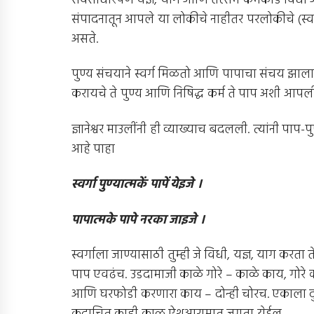
सर्वसाधारपणे यज्ञ, याग आणि तत्सम कर्मकांड विधी 
संपादनातून आपले या लोकीचे नाहीतर परलोकीचे (स
असते.
पुण्य संचयाने स्वर्ग मिळतो आणि पापाचा संचय झाला 
करायचे ते पुण्य आणि निषिद्ध कर्म ते पाप अशी आपली 
ज्ञानेश्वर माउलींनी ही व्याख्याच बदलली. त्यांनी पा
आहे पाहा
स्वर्गा पुण्यात्मकें पापें येइजे ।
पापात्मके पापे नरका जाइजे ।
स्वर्गाला जाण्यासाठी तुम्ही जे विधी, यज्ञ, याग करता त
पाप एवढंच. उडदामाजी काळे गोरे – काळे काय, गोरे
आणि घरफोडी करणारा काय – दोन्ही चोरच. एकाला दुसर