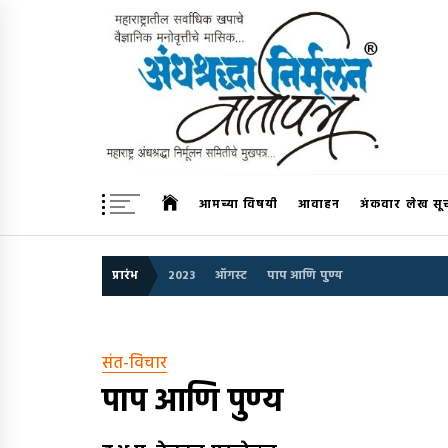
Skip
to
content
अंधश्रद्धा निर्मूलन वार्तापत्र 
महाराष्ट्र अंधश्रद्धा निर्मूलन समिती™चे मुखपत्र
आमच्या विषयी
आवाहन
अंकवार लेख सू
प्रारंभ
2023
ऑगस्ट
पाप आणि पुण्य
संत-विचार
पाप आणि पुण्य