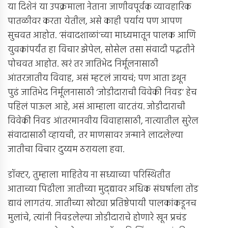
या दिशेनं या उपक्रमाला नेताना जाणीवपूर्वक व्यावहारिक
पातळीवर करता येतील, असे काही पर्याय पण आपण
सुचवत आहोत. ‘संवादशाळां’च्या माध्यमातून पालक आणि
युवकांपर्यंत हा विचार झेपेल, सोसेल तसा संवादी पद्धतीने
पोचवत आहोत. खरं तर जातिभेद निर्मूलनासाठी
आंतरजातीय विवाह, असं म्हटलं जायचं; पण आता इथून
पुढं जातिभेद निर्मूलनासाठी ‘जोडीदाराची विवेकी निवड’ हेच
पहिलं पाऊल आहे, असं आम्हाला वाटतंय. जोडीदाराची
विवेकी निवड आंतरमानवीय विवाहासाठी, नात्यातील सुरेल
संवादासाठी व्हायची, तर माणसावर जन्माने लादलेल्या
जातीचा विचार दुय्यम ठरायला हवा.
डॉक्टर, तुम्हाला माहितेय ना सध्याच्या परिस्थितीत
आताच्या पिढीला जातीच्या मुद्द्यावर अधिक संघर्षाला तोंड
द्यावं लागतंय. जातीच्या खोट्या प्रतिष्ठेपायी पालकांकडूनच
मुलांचे, त्यांनी निवडलेल्या जोडीदाराचे होणारे खून प्रचंड