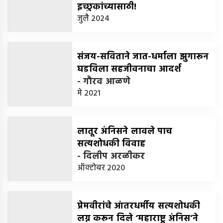
इच्छुकांच्यासाठी!
-
जुलै 2024
डॉ. हमीद दाभोलकर
संजय-सविताने जात-धर्माला झुगारून
घडविला सहजीवनाचा आदर्श
-
गौरव आळणे
मे 2021
लातूर अंनिसने लावले पाच
सत्यशोधकी विवाह
-
दिलीप अरळीकर
ऑक्टोबर 2020
प्रेमवीरांचे आंतरधर्मीय सत्यशोधकी
लग्न करून दिले ‘महाराष्ट्र अंनिस’ने