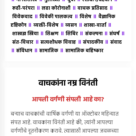
मानसशास्त्र
मुलाखत
युवा
रक्तदान/देहदान
॥
॥
॥
रूढी-परंपरा
लढा कोरोनाशी
वाचक प्रतिसाद
॥
॥
॥
विवेकवाद
विवेकी पालकत्व
विशेष
वैज्ञानिक
॥
॥
॥
॥
दृष्टिकोन
व्यक्ती-विशेष
व्यसन
शाखा-वार्ता
॥
॥
॥
॥
॥
शास्त्रज्ञ स्त्रिया
शिक्षण
शिबिर
संकल्पना
संघर्ष
॥
॥
॥
संत-विचार
सत्यशोधक विवाह
संपादकीय
संवाद
॥
॥
॥
संविधान
सामाजिक
सामाजिक बहिष्कार
वाचकांना नम्र विनंती
आपली वर्गणी संपली आहे
का
?
बर्‍याच वाचकांची वार्षिक वर्गणी या ऑक्टोबर महिन्यात
संपत आहे. वाचकांना विनंती आहे की, त्यांनी आपल्या
वर्गणीचे नूतनीकरण करावे. त्यासाठी आपल्या जवळच्या