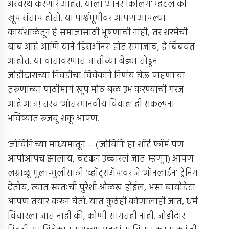
अस्वस्थ करणारे आहेत. याला ‘ऑनर किलिंग’ म्हटलं की
खूप संताप होतो. या पार्श्वभूमीवर आपण आपल्या
कार्यशाळेतून हे समाजासाठी भूषणाची नाही, तर शरमेची
बाब आहे आणि याने ‘डिसऑनर’ होतं समाजाचं, हे बिंबवत
आहोत. या वातावरणात जातीच्या बेड्या तोडून
जोडीदाराच्या निवडीचा विवेकाने निर्णय घेऊ पाहणार्‍या
तरुणांच्या पाठीमागं खूप मोठं बळ उभं करण्याची गरज
आहे आज! तरच ‘आंतरमानवीय विवाह’ ही संकल्पना
भविष्यात रुजवू शकू आपण.
‘जोविनि’च्या माध्यमातून – (‘जोविनि’ हा शॉर्ट फॉर्म पण
आपोआपच झालाय, चटकन उच्चारलं जातं म्हणून) आपण
लग्नाळू मुला-मुलींसाठी ‘व्हॉट्सअ‍ॅप’वर जे ‘ऑनलाईन’ ट्रेनिंग
देतोय, त्यात स्वतःची पुरेशी ओळख होईल, असा बायोडेटा
आपण तयार करून घेतो. यात कुठंही कोणालाही जात, धर्म
विचारला जात नाही की, कोणी सांगतही नाही. जोडीदार