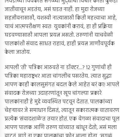
निवडीच्या विवेकात सगळ्या मुद्द्यांचा विचार करता कुठंही
जातीवाचून अडतंय, असं घडत नाही. हा मुद्दा रोजच्या
सहजीवनासाठी, यशस्वी नात्यासाठी किती महत्त्वाचा आहे,
याचं आत्मपरीक्षण स्वतः युवकांनी करावं, हा ही प्रक्रिया
घडवण्यासाठी आपला प्रयत्न असतो. तरुणांनी याचवेळी
पालकांशी संवाद साधत राहावं, हाही प्रयत्न जाणीवपूर्वक
केला जातोय.
आपली ‘ती’ पत्रिका आठवते ना डॉक्टर…? 12 गुणांची ही
पत्रिका महाराष्ट्रभर आता चांगलीच पसरतेय. त्यात सुद्धा
आपण काही कालसुसंगत बदल केले आहेत बरं का! आपले
संवादक रोजच्या उदाहरणांतून खूप चांगल्या प्रकारे
पालकांनाही हे मुद्दे व्यवस्थित पटवून देतात. पालकांच्या
चेहर्‍यावर जे समाधान दिसतं, त्यातून सकारात्मक वातावरण
प्रत्येक ‘संवादशाळे’त तयार होतं. एक वेगळा संवादाचा पूल
आपण पालक आणि तरुण यांच्यात बांधून देतो, असं मला
वाटतं. मागे ना एका पालकांचा फोन आला होता, ‘सगळं