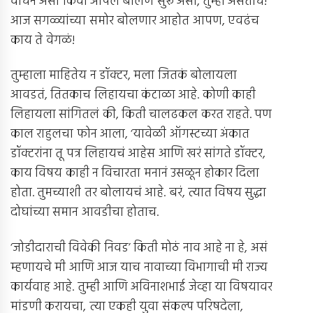
वाचन असो किंवा आपलं बोलणं सुरू असो, तुम्ही असताच!
आज सगळ्यांच्या समोर बोलणार आहोत आपण, एवढंच
काय ते वेगळं!
तुम्हाला माहितेय न डॉक्टर, मला जितकं बोलायला
आवडतं, तितकाच लिहायचा कंटाळा आहे. कोणी काही
लिहायला सांगितलं की, किती चालढकल करत राहते. पण
काल राहुलचा फोन आला, ‘यावेळी ऑगस्टच्या अंकात
डॉक्टरांना तू पत्र लिहायचं आहेस आणि खरं सांगते डॉक्टर,
काय विषय काही न विचारता मनानं उसळून होकार दिला
होता. तुमच्याशी तर बोलायचं आहे. बरं, त्यात विषय सुद्धा
दोघांच्या समान आवडीचा होताच.
‘जोडीदाराची विवेकी निवड’ किती मोठं नाव आहे ना हे, असं
म्हणायचे मी आणि आज याच नावाच्या विभागाची मी राज्य
कार्यवाह आहे. तुम्ही आणि अविनाशभाई जेव्हा या विषयावर
मांडणी करायचा, त्या एकही युवा संकल्प परिषदेला,