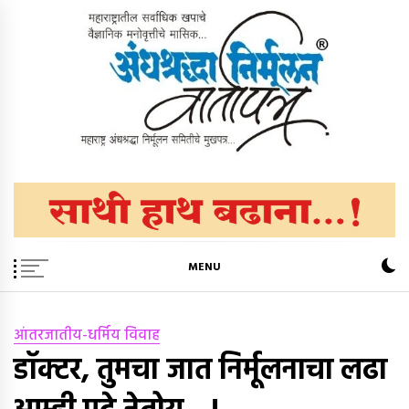
Skip
to
content
अंधश्रद्धा निर्मूलन वार्तापत्र ®
महाराष्ट्र अंधश्रद्धा निर्मूलन समिती™चे मुखपत्र
MENU
आंतरजातीय-धर्मिय विवाह
डॉक्टर, तुमचा जात निर्मूलनाचा लढा