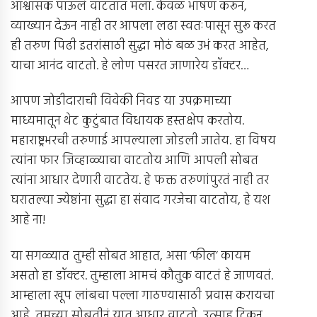
आश्वासक पाऊलं वाटतात मला. केवळ भाषण करून,
व्याख्यान देऊन नाही तर आपला लढा स्वतःपासून सुरू करत
ही तरुण पिढी इतरांसाठी सुद्धा मोठं बळ उभं करत आहेत,
याचा आनंद वाटतो. हे लोण पसरत जाणारेय डॉक्टर…
आपण जोडीदाराची विवेकी निवड या उपक्रमाच्या
माध्यमातून थेट कुटुंबात विधायक हस्तक्षेप करतोय.
महाराष्ट्रभरची तरुणाई आपल्याला जोडली जातेय. हा विषय
त्यांना फार जिव्हाळ्याचा वाटतोय आणि आपली सोबत
त्यांना आधार देणारी वाटतेय. हे फक्त तरुणांपुरतं नाही तर
घरातल्या ज्येष्ठांना सुद्धा हा संवाद गरजेचा वाटतोय, हे यश
आहे ना!
या सगळ्यात तुम्ही सोबत आहात, असा ‘फील’ कायम
असतो हा डॉक्टर. तुम्हाला आमचं कौतुक वाटतं हे जाणवतं.
आम्हाला खूप लांबचा पल्ला गाठण्यासाठी प्रवास करायचा
आहे, तुमच्या सोबतीनं यात आधार वाटतो, उत्साह टिकून