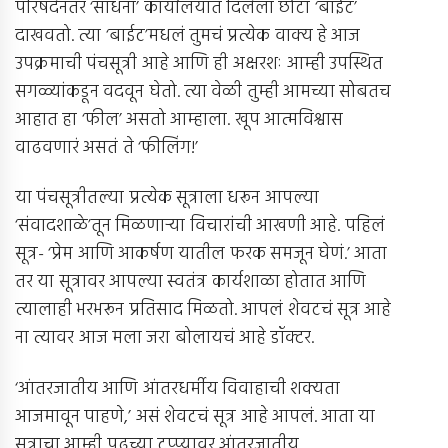
परिषदेनंतर ‘साधना’ कार्यालयात दिलेला छोटा ‘बाईट’
दाखवतो. त्या ‘बाईट’मधलं तुमचं प्रत्येक वाक्य हे आज
उपक्रमाची पंचसूत्री आहे आणि ही अक्षरशः आम्ही उपस्थित
सगळ्यांकडून वदवून घेतो. त्या वेळी तुम्ही आमच्या सोबतच
आहात हा ‘फील’ असतो आम्हाला. खूप आत्मविश्वास
वाढवणारं असतं ते ‘फीलिंग!’
या पंचसूत्रीतल्या प्रत्येक सूत्राला धरून आपल्या
‘संवादशाळे’तून मिळणार्‍या विचारांची आखणी आहे. पहिलं
सूत्र- ‘प्रेम आणि आकर्षण यातील फरक समजून घेणं.’ आता
तर या सूत्रावर आपल्या स्वतंत्र कार्यशाळा होतात आणि
त्यालाही भरभरून प्रतिसाद मिळतो. आपलं शेवटचं सूत्र आहे
ना त्यावर आज मला जरा बोलायचं आहे डॉक्टर.
‘आंतरजातीय आणि आंतरधर्मीय विवाहाची शक्यता
आजमावून पाहणे,’ असं शेवटचं सूत्र आहे आपलं. आता या
सूत्राचा आम्ही पुढच्या टप्प्यावर आंतरजातीय,