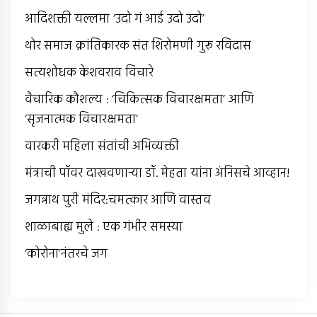
आदिशक्ती यल्लमा ‘उदो गं आई उदो उदो’
थोर समाज क्रांतिकारक संत शिरोमणी गुरू रविदास
सत्यशोधक केशवराव विचारे
वैचारिक कौशल्य : ‘चिकित्सक विचारक्षमता’ आणि
‘सृजनात्मक विचारक्षमता’
वारकरी महिला संतांची अभिव्यक्ती
मंत्राची पॉवर दाखवणार्‍या डॉ. मेहता यांना अंनिसचे आव्हान!
जगन्नाथ पुरी मंदिर:चमत्कार आणि वास्तव
शाळाबाह्य मुले : एक गंभीर समस्या
‘कोरोना’नंतरचे जग