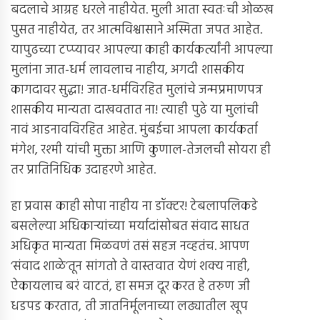
बदलाचे आग्रह धरले नाहीयेत. मुली आता स्वतःची ओळख
पुसत नाहीयेत, तर आत्मविश्वासाने अस्मिता जपत आहेत.
यापुढच्या टप्प्यावर आपल्या काही कार्यकर्त्यांनी आपल्या
मुलांना जात-धर्म लावलाच नाहीय, अगदी शासकीय
कागदावर सुद्धा! जात-धर्मविरहित मुलांचे जन्मप्रमाणपत्र
शासकीय मान्यता दाखवतात ना! त्याही पुढे या मुलांची
नावं आडनावविरहित आहेत. मुंबईचा आपला कार्यकर्ता
मंगेश, रश्मी यांची मुक्ता आणि कुणाल-तेजलची सोयरा ही
तर प्रातिनिधिक उदाहरणे आहेत.
हा प्रवास काही सोपा नाहीय ना डॉक्टर! टेबलापलिकडे
बसलेल्या अधिकार्‍यांच्या मर्यादांसोबत संवाद साधत
अधिकृत मान्यता मिळवणं तसं सहज नव्हतंच. आपण
‘संवाद शाळे’तून सांगतो ते वास्तवात येणं शक्य नाही,
ऐकायलाच बरं वाटतं, हा समज दूर करत हे तरुण जी
धडपड करतात, ती जातनिर्मूलनाच्या लढ्यातील खूप