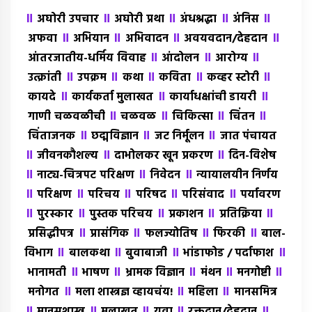
॥
॥
॥
॥
॥
अघोरी उपचार
अघोरी प्रथा
अंधश्रद्धा
अंंनिस
॥
॥
॥
॥
अफवा
अभियान
अभिवादन
अवयवदान/देहदान
॥
॥
॥
आंतरजातीय-धर्मिय विवाह
आंदोलन
आरोग्य
॥
॥
॥
॥
॥
उत्क्रांती
उपक्रम
कथा
कविता
कव्हर स्टोरी
॥
॥
॥
कायदे
कार्यकर्ता मुलाखत
कार्याधक्षांची डायरी
॥
॥
॥
॥
गाणी चळवळीची
चळवळ
चिकित्सा
चिंतन
॥
॥
॥
चिंताजनक
छद्मविज्ञान
जट निर्मूलन
जात पंचायत
॥
॥
॥
जीवनकौशल्य
दाभोलकर खून प्रकरण
दिन-विशेष
॥
॥
॥
नाट्य-चित्रपट परिक्षण
निवेदन
न्यायालयीन निर्णय
॥
॥
॥
॥
॥
परिक्षण
परिचय
परिषद
परिसंवाद
पर्यावरण
॥
॥
॥
॥
॥
पुरस्कार
पुस्तक परिचय
प्रकाशन
प्रतिक्रिया
॥
॥
॥
॥
प्रसिद्धीपत्र
प्रासंगिक
फलज्योतिष
फिरकी
बाल-
॥
॥
॥
॥
विभाग
बालकथा
बुवाबाजी
भांडाफोड / पर्दाफाश
॥
॥
॥
॥
॥
भानामती
भाषण
भ्रामक विज्ञान
मंथन
मनगोष्टी
॥
॥
॥
मनोगत
मला शास्त्रज्ञ व्हायचंय!
महिला
मानसमित्र
॥
॥
॥
॥
॥