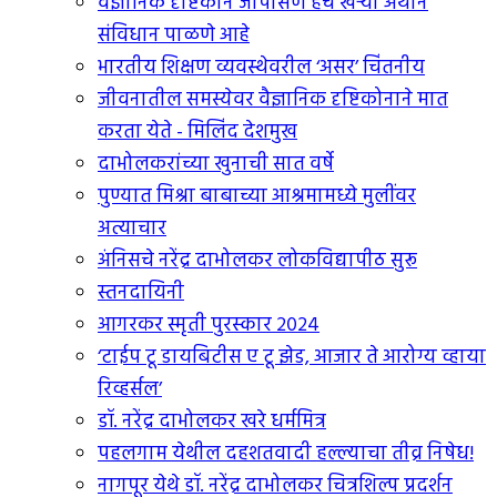
वैज्ञानिक दृष्टिकोन जोपासणे हेच खर्‍या अर्थाने
संविधान पाळणे आहे
भारतीय शिक्षण व्यवस्थेवरील ‘असर’ चिंतनीय
जीवनातील समस्येवर वैज्ञानिक दृष्टिकोनाने मात
करता येते - मिलिंद देशमुख
दाभोलकरांच्या खुनाची सात वर्षे
पुण्यात मिश्रा बाबाच्या आश्रमामध्ये मुलींवर
अत्याचार
अंनिसचे नरेंद्र दाभोलकर लोकविद्यापीठ सुरू
स्तनदायिनी
आगरकर स्मृती पुरस्कार २०२४
‘टाईप टू डायबिटीस ए टू झेड, आजार ते आरोग्य व्हाया
रिव्हर्सल’
डॉ. नरेंद्र दाभोलकर खरे धर्ममित्र
पहलगाम येथील दहशतवादी हल्ल्याचा तीव्र निषेध!
नागपूर येथे डॉ. नरेंद्र दाभोलकर चित्रशिल्प प्रदर्शन