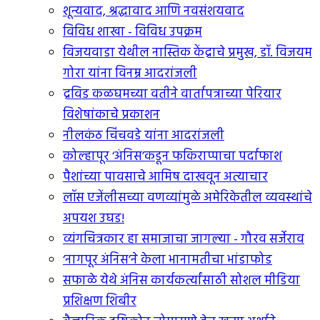
शून्यवाद, श्रद्धावाद आणि नवसंशयवाद
विविध शाखा - विविध उपक्रम
विजयवाडा येथील नास्तिक केंद्राचे प्रमुख, डॉ. विजयम
गोरा यांना विनम्र आदरांजली
द्रविड कळघमच्या वतीने वार्तापत्राच्या पेरियार
विशेषांकाचे प्रकाशन
नीलकंठ चिंचवडे यांना आदरांजली
कोल्हापूर ‘अंनिस’कडून फकिराप्पाचा पर्दाफाश
पैशांच्या पावसाचे आमिष दाखवून अत्याचार
लॉस एजेंलीसच्या वणव्यांमुळे अमेरिकेतील व्यवस्थांचे
अपयश उघड!
व्यंगचित्रकार हा समाजाचा जागल्या - गौरव सर्जेराव
‘नागपूर अंनिस’ने केला भानामतीचा भांडाफोड
सफाळे येथे अंनिस कार्यकर्त्यांसाठी सोशल मीडिया
प्रशिक्षण शिबीर