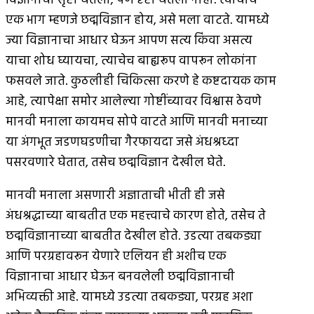
विज्ञानाची सृष्टी घेतली; पण दृष्टी घेतली नाही. त्याचाच
एक भाग म्हणजे छद्मविज्ञान होय, असे मला वाटते. यामध्ये
ज्या विज्ञानाचा आधार घेऊन आपण सत्य किंवा असत्य
याचा शोध घ्यायचा, त्याचेच बाह्यरूप वापरून लोकांना
फसवले जाते. कुठलीही चिकित्सा करणे हे कष्टदायक काम
आहे, त्यापेक्षा समोर आलेल्या गोष्टींच्यावर विश्वास ठेवणे
मानवी मनाला कायमच सोपे वाटते आणि मानवी मनाच्या
या अंगभूत जडणघडणीचा गैरफायदा जसे अंधश्रध्दा
पसरवणारे घेतात, तसेच छद्मविज्ञान देखील घेते.
मानवी मनाला असणारी अज्ञाताची भीती ही जसे
अंधश्रद्धाच्या बाबतीत एक महत्त्वाचे कारण होते, तसेच ते
छद्मविज्ञानाच्या बाबतीत देखील होते. उडत्या तबकड्या
आणि परग्रहावरून येणारे एलियन ही अशीच एक
विज्ञानाचा आधार घेऊन बनवलेली छद्मविज्ञानाची
अभिव्यक्ती आहे. यामध्ये उडत्या तबकड्या, परग्रह अशा