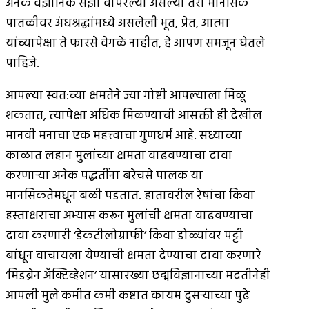
अनेक वैज्ञानिक संज्ञा वापरल्या असल्या तरी मानसिक
पातळीवर अंधश्रद्धांमध्ये असलेली भूत, प्रेत, आत्मा
यांच्यापेक्षा ते फारसे वेगळे नाहीत, हे आपण समजून घेतले
पाहिजे.
आपल्या स्वत:च्या क्षमतेने ज्या गोष्टी आपल्याला मिळू
शकतात, त्यापेक्षा अधिक मिळण्याची आसक्ती ही देखील
मानवी मनाचा एक महत्त्वाचा गुणधर्म आहे. सध्याच्या
काळात लहान मुलांच्या क्षमता वाढवण्याचा दावा
करणार्‍या अनेक पद्धतींना बरेचसे पालक या
मानसिकतेमधून बळी पडतात. हातावरील रेषांचा किंवा
हस्ताक्षराचा अभ्यास करून मुलांची क्षमता वाढवण्याचा
दावा करणारी ‘डेकटीलोग्राफी’ किंवा डोळ्यांवर पट्टी
बांधून वाचायला येण्याची क्षमता देण्याचा दावा करणारे
‘मिडब्रेन अ‍ॅक्टिव्हेशन’ यासारख्या छद्मविज्ञानाच्या मदतीनेही
आपली मुले कमीत कमी कष्टात कायम दुसर्‍याच्या पुढे