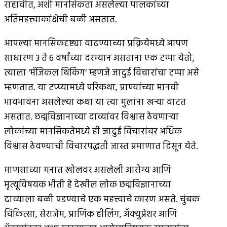
राहावीत, अशी मानसिकता असलेल्या पालकांच्या
अतिमहत्त्वाकांक्षेची बळी असतात.
आपल्या मानसिकदृष्ट्या वाढण्याच्या प्रक्रियेमध्ये आपण
साधारण 3 ते 6 वर्षांच्या दरम्यान असताना एक टप्पा येतो,
त्याला ‘मॅजिकल थिंकिंग’ म्हणजे जादुई विचारांचा टप्पा असे
म्हणतात. या टप्प्यामध्ये परिकथा, प्राण्यांच्या मानवी
भावभावना असलेल्या कथा या त्या मुलांना खर्‍या वाटत
असतात. छद्मविज्ञानाच्या दाव्यांवर विश्वास ठेवणार्‍या
लोकांच्या मानसिकतेमध्ये ही जादुई विचारांवर अधिक
विश्वास ठेवण्याची विचारपद्धती जास्त प्रमाणात दिसून येते.
माणसाच्या मनात खोलवर असलेली आरोग्य आणि
मृत्यूविषयक भीती हे देखील लोक छद्मविज्ञानाच्या
दाव्याला बळी पडण्याचे एक महत्त्वाचे कारण असते. चुंबक
चिकित्सा, सेराजेम, प्राणिक हीलिंग, अ‍ॅक्युप्रेशर आणि