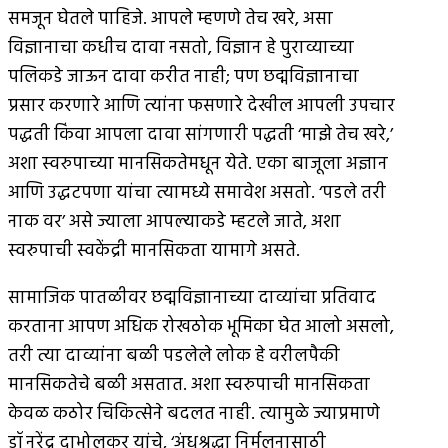
समजून घेतले पाहिजे. आपले म्हणणे तेच खरे, असा
विज्ञानाचा कधीच दावा नसतो, विज्ञान हे पुराव्याच्या
पलिकडे जाऊन दावा करीत नाही; पण छद्मविज्ञानाचा
प्रसार करणारे आणि त्यांना फसणारे देखील आपली उपचार
पद्धती किंवा आपला दावा सांगणारी पद्धती ‘माझे तेच खरे,’
अशा स्वरुपाच्या मानसिकतेमधून येते. एका बाजूला अज्ञान
आणि उद्धटपणा यांचा त्यामध्ये समावेश असतो. ‘पडले तरी
नाक वर’ असे ज्याला आपल्याकडे म्हटले जाते, अशा
स्वरुपाची स्वकेंद्री मानसिकता यामागे असते.
सामाजिक पातळीवर छद्मविज्ञानाच्या दाव्यांचा प्रतिवाद
करताना आपण अधिक रोखठोक भूमिका घेत आलो असलो,
तरी त्या दाव्यांना बळी पडलेले लोक हे वरीलपैकी
मानसिकतेचे बळी असतात. अशा स्वरुपाची मानसिकता
केवळ कठोर चिकित्सेने बदलत नाही. त्यामुळे ज्याप्रमाणे
डॉ नरेंद्र दाभोलकर यांचे, ‘अंधश्रद्धा निर्मूलनासाठी