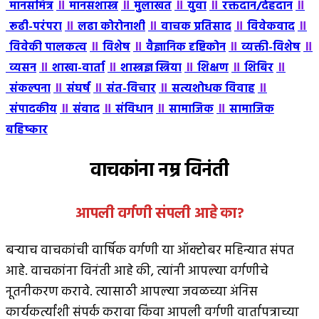
॥
॥
॥
॥
॥
मानसमित्र
मानसशास्त्र
मुलाखत
युवा
रक्तदान/देहदान
॥
॥
॥
॥
रूढी-परंपरा
लढा कोरोनाशी
वाचक प्रतिसाद
विवेकवाद
॥
॥
॥
॥
विवेकी पालकत्व
विशेष
वैज्ञानिक दृष्टिकोन
व्यक्ती-विशेष
॥
॥
॥
॥
॥
व्यसन
शाखा-वार्ता
शास्त्रज्ञ स्त्रिया
शिक्षण
शिबिर
॥
॥
॥
॥
संकल्पना
संघर्ष
संत-विचार
सत्यशोधक विवाह
॥
॥
॥
॥
संपादकीय
संवाद
संविधान
सामाजिक
सामाजिक
बहिष्कार
वाचकांना नम्र विनंती
आपली वर्गणी संपली आहे
का
?
बर्‍याच वाचकांची वार्षिक वर्गणी या ऑक्टोबर महिन्यात संपत
आहे. वाचकांना विनंती आहे की, त्यांनी आपल्या वर्गणीचे
नूतनीकरण करावे. त्यासाठी आपल्या जवळच्या अंनिस
कार्यकर्त्यांशी संपर्क करावा किंवा आपली वर्गणी वार्तापत्राच्या