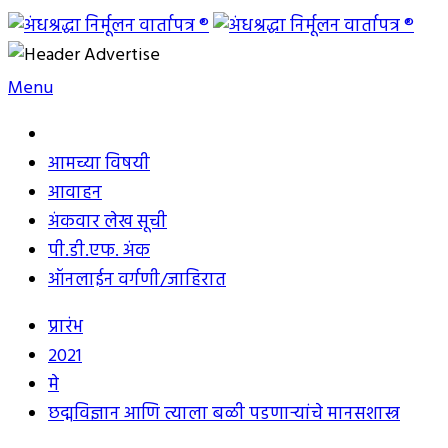
Skip
to
अंधश्रद्धा निर्मूलन वार्तापत्र ®
महाराष्ट्र अंधश्रद्धा निर्मूलन समिती™चे मुखपत्र
content
Menu
आमच्या विषयी
आवाहन
अंकवार लेख सूची
पी.डी.एफ. अंक
ऑनलाईन वर्गणी/जाहिरात
प्रारंभ
2021
मे
छद्मविज्ञान आणि त्याला बळी पडणार्‍यांचे मानसशास्त्र