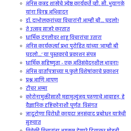
अंनिस कन्नड शाखेचे ज्येष्ठ कार्यकर्ते व्ही. सी. भुयागळे
यांना विनम्र अभिवादन
डॉ. दाभोलकरांच्या विचारांनी आम्ही बी... घडलो!
ते उत्सव साजरे करतात
धार्मिक दंगलीवर शाहू विचारांचा उतारा
अंनिस कार्यकर्त्या प्रभा पुरोहित यांच्या ‘आम्ही बी
घडलो...’ या पुस्तकाचे प्रकाशन संपन्न
धार्मिक सहिष्णुता - एक अतिसंवेदनशील भावना!
अंनिस वार्तापत्राच्या म.फुले विशेषांकाचे प्रकाशन
प्रश्न आणि आपण
टीचर अम्मा
कोरोनामुक्तीसाठी महामृत्युंजय पठणाचे आवाहन, हे
वैज्ञानिक दृष्टिकोनाशी पूर्णतः विसंगत
जादूटोणा विरोधी कायदा जनसंवाद प्रबोधन यात्रेची
सुरुवात