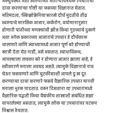
अ‍ॅक्युपंक्चर अशा स्वरुपाच्या आरोग्यविषयक उपचारांचा
दावा करणार्‍या गोष्टी या फसव्या विज्ञानात येतात.
मतिमंदत्व, ‘स्किझोफ्रेनिया’सारखे दीर्घ मुदतीचे तीव्र
स्वरुपाचे मानसिक आजार, कर्करोग, वयोमानानुसार
होणारी पाठीच्या मणक्यांची झीज किंवा गुडघ्यांचे दुखणे
अशा अनेक प्रकारच्या आजारांचे उपचार हे दीर्घकाळ
चालणारे आणि ज्याच्यामध्ये आजार पूर्ण बरे होण्याची
खात्री देता येत नाही, असे असतात. स्वाभाविकच,
आपल्याला लवकर बरे न होणारा आजार झाला आहे, हे
स्वीकारणे मनाला अवघड असते. त्यामुळे विज्ञानाचे नाव
घेऊन फसवणारे आणि चुटकीसरशी आपले दुःख दूर
करण्याचा दावा करणारे फसवे वैज्ञानिक उपचार मानवी
मनाला भुरळ पाडतात. वरून दिसताना या उपचारांमध्ये
वैज्ञानिक पद्धती किंवा वैद्यकीय शास्त्राशी संबंधित संज्ञा
वापरलेल्या असतात, त्यामुळे लोक या उपचारांवर पटकन
विश्वास ठेवतात.