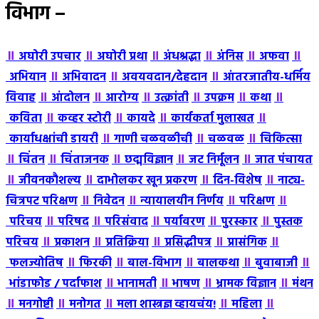
विभाग –
॥
॥
॥
॥
॥
॥
अघोरी उपचार
अघोरी प्रथा
अंधश्रद्धा
अंंनिस
अफवा
॥
॥
॥
अभियान
अभिवादन
अवयवदान/देहदान
आंतरजातीय-धर्मिय
॥
॥
॥
॥
॥
॥
विवाह
आंदोलन
आरोग्य
उत्क्रांती
उपक्रम
कथा
॥
॥
॥
॥
कविता
कव्हर स्टोरी
कायदे
कार्यकर्ता मुलाखत
॥
॥
॥
कार्याधक्षांची डायरी
गाणी चळवळीची
चळवळ
चिकित्सा
॥
॥
॥
॥
॥
चिंतन
चिंताजनक
छद्मविज्ञान
जट निर्मूलन
जात पंचायत
॥
॥
॥
॥
जीवनकौशल्य
दाभोलकर खून प्रकरण
दिन-विशेष
नाट्य-
॥
॥
॥
॥
चित्रपट परिक्षण
निवेदन
न्यायालयीन निर्णय
परिक्षण
॥
॥
॥
॥
॥
परिचय
परिषद
परिसंवाद
पर्यावरण
पुरस्कार
पुस्तक
॥
॥
॥
॥
॥
परिचय
प्रकाशन
प्रतिक्रिया
प्रसिद्धीपत्र
प्रासंगिक
॥
॥
॥
॥
॥
फलज्योतिष
फिरकी
बाल-विभाग
बालकथा
बुवाबाजी
॥
॥
॥
॥
भांडाफोड / पर्दाफाश
भानामती
भाषण
भ्रामक विज्ञान
मंथन
॥
॥
॥
॥
॥
मनगोष्टी
मनोगत
मला शास्त्रज्ञ व्हायचंय!
महिला