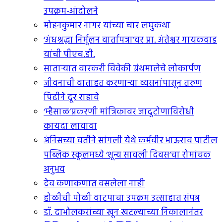
उपक्रम-आंदोलने
मोहनकुमार नागर यांच्या चार लघुकथा
‘अंधश्रद्धा निर्मूलन वार्तापत्रा’वर प्रा. अंतेश्वर गायकवाड
यांची पीएच.डी.
सातार्‍यात वारकरी विवेकी ग्रंथमालेचे लोकार्पण
जीवनाची वाताहत करणार्‍या व्यसनांपासून तरुण
पिढीने दूर राहावे
‘म्हैसाळ’प्रकरणी मांत्रिकावर जादूटोणाविरोधी
कायदा लावावा
अंनिसच्या वतीने सांगली येथे कर्मवीर भाऊराव पाटील
पब्लिक स्कूलमध्ये ‘शून्य सावली दिवस’चा रोमांचक
अनुभव
देव कणाकणात वसलेला नाही
होळीची पोळी वाटपाचा उपक्रम उत्साहात संपन्न
डॉ. दाभोलकरांच्या खून खटल्याच्या निकालानंतर