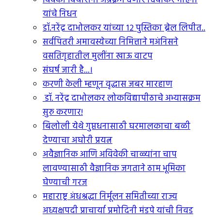
विवेकी विचारांना अग्रक्रम देणारे दिवाकर मोहनी
यांचे निधन
डॉ.नरेंद्र दाभोलकर यांच्या १२ पुस्तिका ब्रेल लिपीत..
सर्वपितरी अमावस्येच्या निमित्ताने मअंनिसने
वसतिगृहातील मुलींना खाऊ वाटप
संघर्ष जारी है...।
करणी केली म्हणून वृद्धास जबर मारहाण
डॉ. नरेंद्र दाभोलकर लोकविद्यापीठाचे अभ्यासक्रम
सुरु करणार!
बिलोली येथे गुप्तधनासाठी घरमालकाचा बळी
देण्याचा अघोरी प्रयत्न
अवैज्ञानिक आणि अविवेकी चाळ्यांना चाप
लावण्यासाठी वैज्ञानिक जगताने ठाम भूमिका
घेण्याची गरज
महाराष्ट्र अंधश्रद्धा निर्मूलन समितीच्या राज्य
अध्यक्षपदी प्राचार्या प्रमोदिनी मंडपे यांची निवड