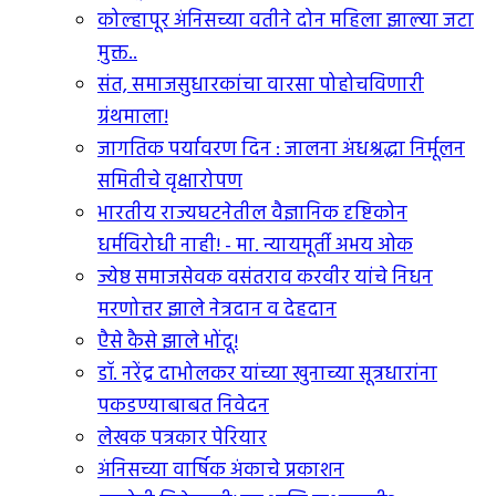
कोल्हापूर अंनिसच्या वतीने दोन महिला झाल्या जटा
मुक्त..
संत, समाजसुधारकांचा वारसा पोहोचविणारी
ग्रंथमाला!
जागतिक पर्यावरण दिन : जालना अंधश्रद्धा निर्मूलन
समितीचे वृक्षारोपण
भारतीय राज्यघटनेतील वैज्ञानिक दृष्टिकोन
धर्मविरोधी नाही! - मा. न्यायमूर्ती अभय ओक
ज्येष्ठ समाजसेवक वसंतराव करवीर यांचे निधन
मरणोत्तर झाले नेत्रदान व देहदान
एैसे कैसे झाले भोंदू!
डॉ. नरेंद्र दाभोलकर यांच्या खुनाच्या सूत्रधारांना
पकडण्याबाबत निवेदन
लेखक पत्रकार पेरियार
अंनिसच्या वार्षिक अंकाचे प्रकाशन