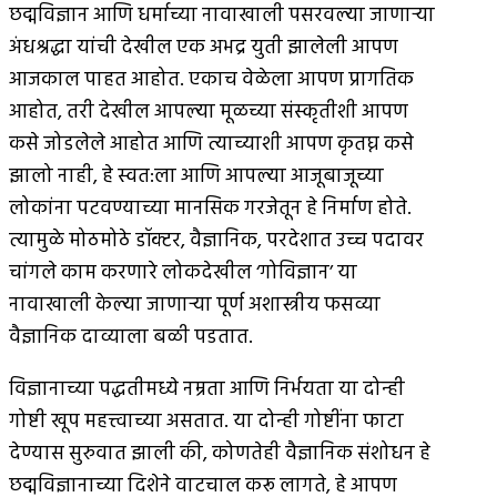
छद्मविज्ञान आणि धर्माच्या नावाखाली पसरवल्या जाणार्‍या
अंधश्रद्धा यांची देखील एक अभद्र युती झालेली आपण
आजकाल पाहत आहोत. एकाच वेळेला आपण प्रागतिक
आहोत, तरी देखील आपल्या मूळच्या संस्कृतीशी आपण
कसे जोडलेले आहोत आणि त्याच्याशी आपण कृतघ्न कसे
झालो नाही, हे स्वत:ला आणि आपल्या आजूबाजूच्या
लोकांना पटवण्याच्या मानसिक गरजेतून हे निर्माण होते.
त्यामुळे मोठमोठे डॉक्टर, वैज्ञानिक, परदेशात उच्च पदावर
चांगले काम करणारे लोकदेखील ‘गोविज्ञान’ या
नावाखाली केल्या जाणार्‍या पूर्ण अशास्त्रीय फसव्या
वैज्ञानिक दाव्याला बळी पडतात.
विज्ञानाच्या पद्धतीमध्ये नम्रता आणि निर्भयता या दोन्ही
गोष्टी खूप महत्त्वाच्या असतात. या दोन्ही गोष्टींना फाटा
देण्यास सुरुवात झाली की, कोणतेही वैज्ञानिक संशोधन हे
छद्मविज्ञानाच्या दिशेने वाटचाल करू लागते, हे आपण