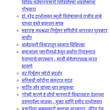
विविध वर्तमानपत्रांनी लिहिलेल्या अग्रलेखांचा
गोषवारा
डॉ. नरेंद्र दाभोलकर स्मृती विशेषांकाचे राजीव तांबे
यांच्या हस्ते प्रकाशन संपन्न
महाराष्ट्र अंधश्रद्धा निर्मूलन समितीचे आगरकर पुरस्कार
जाहीर
आंबेडकरी विचारातून स्वजात चिकित्सा
समाजाला ग्लानीमध्ये ठेवून सर्वांना नियंत्रणात
ठेवण्याचे कारस्थान - माजी संमेलनाध्यक्ष भारत
सासणे
जट निर्मूलन फोटो प्रदर्शन
अंनिसची कोरोना संकटात मदत
मार्टिन जॉन यांच्या चार लघुकथा
‘गोळी मारणे हे शौर्य’ मानणारी विचारधारा देशाच्या
तरुणाईला घातक! - मुक्ता आणि हमीद दाभोलकर
प्रजापिता ब्रह्मकुमारी कल्टचा वारसदार : वीरेंद्र देव