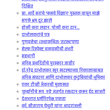
दिक्षित
प्रा. आर्डे सरांचे ‘फसवे विज्ञान’ पुस्तक वाचून माझे
सगळे भ्रम दूर झाले
होळी करा लहान, पोळी करा दान...
दाभोलकरांचे पत्र
गुणवत्तेचा (तथाकथित) ‘तटस्थ’पणा
सेल्फ रिस्पेक्ट चळवळीची शंभरी
सहभागी
अंनिस ग्रंथदिंडीचे पुरस्कार जाहीर
डॉ.नरेंद्र दाभोलकर खून खटल्याच्या निकालाबाबत
अंनिस संघटना आणि दाभोलकर कुटुंबियांची भूमिका
एका टीव्ही अंँकरची मुलाखत
‘कुर्बानीचे रूप नवे’ अंतर्गत रक्तदान करून ईद साजरी
देशभरात धर्मनिरपेक्ष एकता
कॉ. सीताराम येचुरी यांना आदरांजली