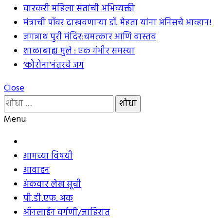
वारकरी महिला संतांची अभिव्यक्ती
मंत्राची पॉवर दाखवणार्‍या डॉ. मेहता यांना अंनिसचे आव्हान!
जगन्नाथ पुरी मंदिर:चमत्कार आणि वास्तव
शाळाबाह्य मुले : एक गंभीर समस्या
‘कोरोना’नंतरचे जग
Close
यांचा
शोध
Menu
घ्या
:
आमच्या विषयी
आवाहन
अंकवार लेख सूची
पी.डी.एफ. अंक
ऑनलाईन वर्गणी/जाहिरात