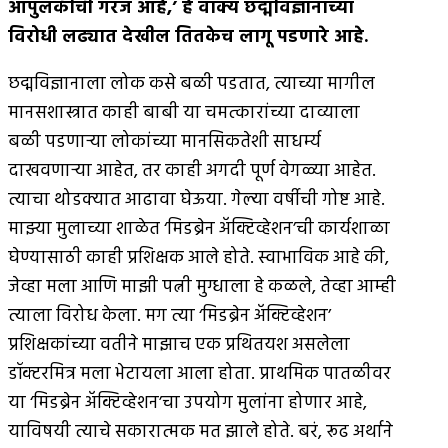
आपुलकीची गरज आहे
,’
हे वाक्य छद्मविज्ञानाच्या
विरोधी लढ्यात देखील तितकेच लागू पडणारे आहे
.
छद्मविज्ञानाला लोक कसे बळी पडतात, त्याच्या मागील
मानसशास्त्रात काही बाबी या चमत्कारांच्या दाव्याला
बळी पडणार्‍या लोकांच्या मानसिकतेशी साधर्म्य
दाखवणार्‍या आहेत, तर काही अगदी पूर्ण वेगळ्या आहेत.
त्याचा थोडक्यात आढावा घेऊया. गेल्या वर्षीची गोष्ट आहे.
माझ्या मुलाच्या शाळेत ‘मिडब्रेन अ‍ॅक्टिव्हेशन’ची कार्यशाळा
घेण्यासाठी काही प्रशिक्षक आले होते. स्वाभाविक आहे की,
जेव्हा मला आणि माझी पत्नी मुग्धाला हे कळले, तेव्हा आम्ही
त्याला विरोध केला. मग त्या ‘मिडब्रेन अ‍ॅक्टिव्हेशन’
प्रशिक्षकांच्या वतीने माझाच एक प्रथितयश असलेला
डॉक्टरमित्र मला भेटायला आला होता. प्राथमिक पातळीवर
या ‘मिडब्रेन अ‍ॅक्टिव्हेशन’चा उपयोग मुलांना होणार आहे,
याविषयी त्याचे सकारात्मक मत झाले होते. बरं, रूढ अर्थाने