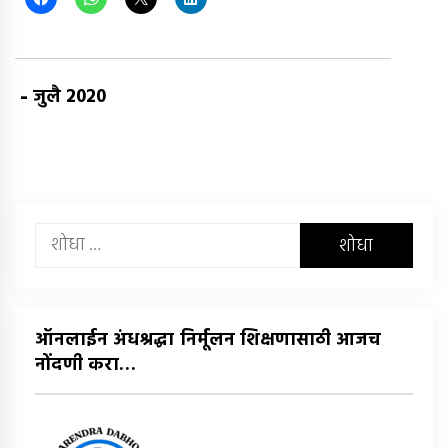
-
जुलै 2020
यांचा
शोध
घ्या
:
ऑनलाईन अंधश्रद्धा निर्मूलन शिक्षणासाठी आजच
नोंदणी करा…