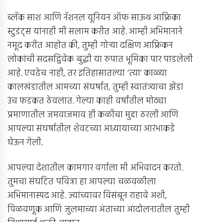
ब्लॅक साश आणि नॅशनल यूनियन ऑफ साऊथ आफ्रिका
स्टुडंट्स यांनाही मी सलाम करीत आहे. आम्ही अभिमानाने
नमूद करीत आहोत की, तुम्ही गोर्‍या दक्षिण आफ्रिकन
लोकांची सदसद्विवेक बुद्धी या रुपात भूमिका पार पाडलेली
आहे. एवढेच नाही, तर इतिहासातल्या ‘त्या’ काळ्या
कालखंडातील आमच्या संघर्षात, तुम्ही स्वातंत्र्याचा झेंडा
उंच फडकत ठेवलात. गेल्या काही वर्षांतील मोठ्या
प्रमाणातील जमवाजमाव ही कळीचा मुद्दा ठरली आणि
आपल्या संघर्षातील शेवटच्या अध्यायाच्या आरंभाकडे
घेऊन गेली.
आपल्या देशातील कामगार वर्गाला मी अभिवादन करतो.
तुमचा संघटित पवित्रा हा आपल्या चळवळीला
अभिमानास्पद आहे. ज्यांच्यावर विसंबून राहावे अशी,
पिळवणूक आणि जुलमाच्या अंताच्या आंदोलनातील तुम्ही