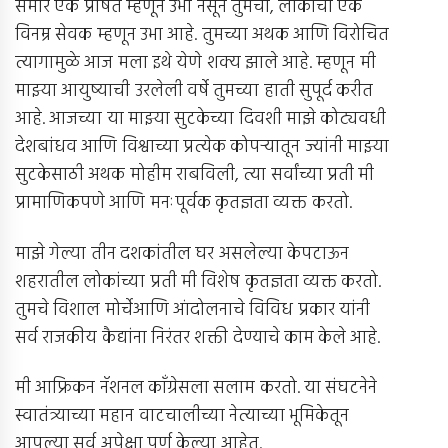
समोर एक प्रेषित म्हणून उभा नसून तुमचा, लोकांचा एक
विनम्र सेवक म्हणून उभा आहे. तुमच्या अथक आणि विरोचित
त्यागामुळे आज मला इथे येणे शक्य झाले आहे. म्हणून मी
माझ्या आयुष्याची उरलेली वर्षे तुमच्या हाती सुपूर्द करीत
आहे. आजच्या या माझ्या सुटकेच्या दिवशी माझे कोट्यवधी
देशबांधव आणि विश्वाच्या प्रत्येक कोपर्‍यातून ज्यांनी माझ्या
सुटकेसाठी अथक मोहीम राबविली, त्या सर्वांच्या प्रती मी
प्रामाणिकपणे आणि मनःपूर्वक कृतज्ञता व्यक्त करतो.
माझे गेल्या तीन दशकांतील घर असलेल्या केपटाऊन
शहरातील लोकांच्या प्रती मी विशेष कृतज्ञता व्यक्त करतो.
तुमचे विशाल मोर्चेआणि आंदोलनाचे विविध प्रकार यांनी
सर्व राजकीय कैद्यांना निरंतर शक्ती देण्याचे काम केले आहे.
मी आफ्रिकन नॅशनल काँग्रेसला सलाम करतो. या संघटनेने
स्वातंत्र्याच्या महान वाटचालीच्या नेत्याच्या भूमिकेतून
आपल्या सर्व अपेक्षा पूर्ण केल्या आहेत.