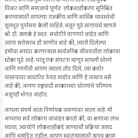
आणि, वर्णभेदामुळे आलेल्या असमानतेवर लक्षपूर्वक
विचार आणि समाजाचे पूर्णतः लोकशाहीकरण सुनिश्चित
करण्यासाठी आपल्या राजकीय आणि आर्थिक व्यवस्थेची
मूलभूत पुनर्रचना केली पाहिजे. अजून पुढे सांगायचे म्हणजे
श्री. डी. क्लार्क हे स्वतः सचोटीने वागणारे आहेत आणि
त्यांना खरोखरच ही जाणीव आहे की, त्यांनी दिलेल्या
हमीचा अनादर करणार्‍यास सार्वजनिक जीवनातील लोकांचा
धोका पुढे आहे. परंतु एक संघटना म्हणून आपली धोरणे
आणि रणनीती आपण ज्याला तोंड दिले, त्या कठोर
वास्तवावर आधारित ठेवत आहोत आणि हे वास्तव असे
आहे की, आपण राष्ट्रवादी सरकारच्या धोरणांचे परिणाम
अजूनही भोगत आहोत.
आपला संघर्ष आता निर्णायक वळणावर आला आहे. मी
आपल्या सर्व लोकांना आवाहन करतो की, या क्षणाचा लाभ
घ्यावा, ज्यायोगे लोकशाहीकडे जाण्याची प्रक्रिया जलद
आणि अखंडित राहील. आपण स्वातंत्र्यासाठी खूपच काळ