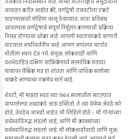
राजकीय निवासस्थान आहे. आम्ही आंतरराष्ट्रीय समुदायांना
आवाहन करीत आहोत की, वर्णद्वेषी राजवटीला एकटे
पाडण्यासाठी मोहिमा चालू ठेवाव्यात. आता प्रतिबंध
उठवल्यास वर्णद्वेषाचे संपूर्ण निर्मूलन करण्याची प्रक्रिया
निरस्त होण्याचा धोका आहे. आपली स्वातंत्र्याकडे जाणारी
वाटचाल अपरिवर्तनीय आहे. आपण आपल्या मार्गात
भीतीला स्थान देऊ नये. संयुक्त लोकशाही आणि
वंशभेदरहित दक्षिण आफ्रिकेमध्ये सामायिक मतदार
याद्यांवर वैश्विक मत हा शांतता आणि वांशिक सलोखा
याकडे जाण्याचा एकमेव मार्ग आहे.
शेवटी, मी माझ्या स्वतःच्या 1964 सालातील खटल्यात
वापरलेल्या शब्दांकडे जाऊ इच्छितो. ते त्या वेळेस जेवढे खरे
होते, तेवढेच आजही आहेत. मी लिहिले होते – मी गोर्‍यांच्या
वर्चस्वाविरुद्ध लढलो आहे, आणि मी काळ्यांच्या
वर्चस्वाविरुद्ध लढलो आहे. मी लोकशाहीवादी आणि मुक्त