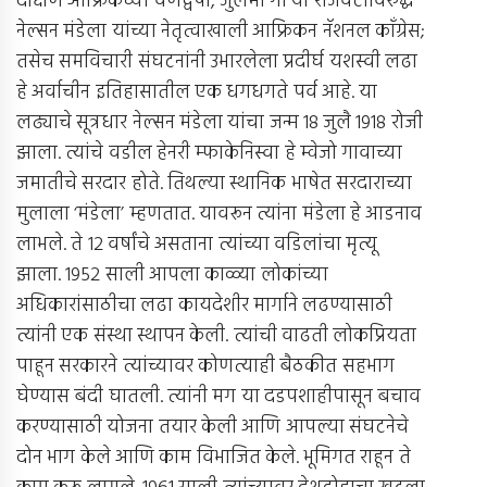
दक्षिण आफ्रिकेच्या वर्णद्वेषी, जुलमी गोर्‍या राजवटीविरुद्ध
नेल्सन मंडेला यांच्या नेतृत्वाखाली आफ्रिकन नॅशनल काँग्रेस;
तसेच समविचारी संघटनांनी उभारलेला प्रदीर्घ यशस्वी लढा
हे अर्वाचीन इतिहासातील एक धगधगते पर्व आहे. या
लढ्याचे सूत्रधार नेल्सन मंडेला यांचा जन्म 18 जुलै 1918 रोजी
झाला. त्यांचे वडील हेनरी म्फाकेनिस्वा हे म्वेजो गावाच्या
जमातीचे सरदार होते. तिथल्या स्थानिक भाषेत सरदाराच्या
मुलाला ‘मंडेला’ म्हणतात. यावरून त्यांना मंडेला हे आडनाव
लाभले. ते 12 वर्षांचे असताना त्यांच्या वडिलांचा मृत्यू
झाला. 1952 साली आपला काळ्या लोकांच्या
अधिकारांसाठीचा लढा कायदेशीर मार्गाने लढण्यासाठी
त्यांनी एक संस्था स्थापन केली. त्यांची वाढती लोकप्रियता
पाहून सरकारने त्यांच्यावर कोणत्याही बैठकीत सहभाग
घेण्यास बंदी घातली. त्यांनी मग या दडपशाहीपासून बचाव
करण्यासाठी योजना तयार केली आणि आपल्या संघटनेचे
दोन भाग केले आणि काम विभाजित केले. भूमिगत राहून ते