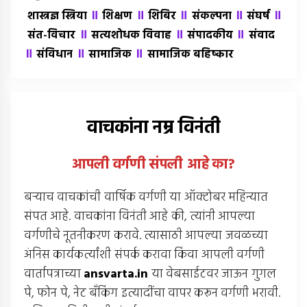
॥
॥
॥
॥
॥
शास्त्रज्ञ स्त्रिया
शिक्षण
शिबिर
संकल्पना
संघर्ष
॥
॥
॥
संत-विचार
सत्यशोधक विवाह
संपादकीय
संवाद
॥
॥
॥
संविधान
सामाजिक
सामाजिक बहिष्कार
वाचकांना नम्र विनंती
आपली वर्गणी संपली आहे
का
?
बर्‍याच वाचकांची वार्षिक वर्गणी या ऑक्टोबर महिन्यात
संपत आहे. वाचकांना विनंती आहे की, त्यांनी आपल्या
वर्गणीचे नूतनीकरण करावे. त्यासाठी आपल्या जवळच्या
अंनिस कार्यकर्त्यांशी संपर्क करावा किंवा आपली वर्गणी
वार्तापत्राच्या
ansvarta.in
या वेबसाईटवर जाऊन गुगल
पे, फोन पे, नेट बँकिंग इत्यादींचा वापर करून वर्गणी भरावी.