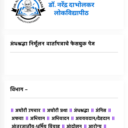
अंधश्रद्धा निर्मूलन वार्तापत्राचे फेसबुक पेज
विभाग –
॥
॥
॥
॥
॥
अघोरी उपचार
अघोरी प्रथा
अंधश्रद्धा
अंंनिस
॥
॥
॥
॥
अफवा
अभियान
अभिवादन
अवयवदान/देहदान
॥
॥
॥
आंतरजातीय-धर्मिय विवाह
आंदोलन
आरोग्य