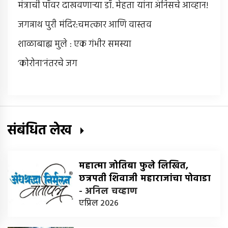
मंत्राची पॉवर दाखवणार्‍या डॉ. मेहता यांना अंनिसचे आव्हान!
जगन्नाथ पुरी मंदिर:चमत्कार आणि वास्तव
शाळाबाह्य मुले : एक गंभीर समस्या
‘कोरोना’नंतरचे जग
संबंधित लेख
महात्मा जोतिबा फुले लिखित,
छत्रपती शिवाजी महाराजांचा पोवाडा
-
अनिल चव्हाण
एप्रिल 2026