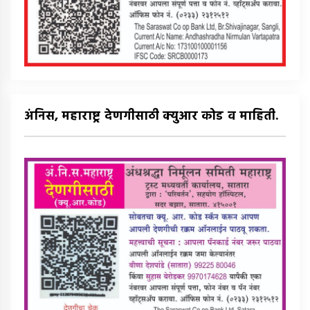
अंनिस, महाराष्ट्र देणगीसाठी क्युआर कोड व माहिती.