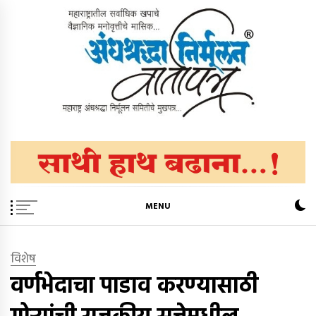
Skip
to
content
अंधश्रद्धा निर्मूलन वार्तापत्र ®
महाराष्ट्र अंधश्रद्धा निर्मूलन समिती™चे मुखपत्र
MENU
विशेष
वर्णभेदाचा पाडाव करण्यासाठी