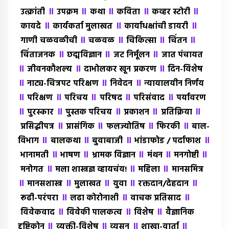
॥
॥
॥
॥
॥
उत्क्रांती
उपक्रम
कथा
कविता
कव्हर स्टोरी
॥
॥
॥
कायदे
कार्यकर्ता मुलाखत
कार्याधक्षांची डायरी
॥
॥
॥
॥
गाणी चळवळीची
चळवळ
चिकित्सा
चिंतन
॥
॥
॥
चिंताजनक
छद्मविज्ञान
जट निर्मूलन
जात पंचायत
॥
॥
॥
जीवनकौशल्य
दाभोलकर खून प्रकरण
दिन-विशेष
॥
॥
॥
नाट्य-चित्रपट परिक्षण
निवेदन
न्यायालयीन निर्णय
॥
॥
॥
॥
॥
परिक्षण
परिचय
परिषद
परिसंवाद
पर्यावरण
॥
॥
॥
॥
॥
पुरस्कार
पुस्तक परिचय
प्रकाशन
प्रतिक्रिया
॥
॥
॥
॥
प्रसिद्धीपत्र
प्रासंगिक
फलज्योतिष
फिरकी
बाल-
॥
॥
॥
॥
विभाग
बालकथा
बुवाबाजी
भांडाफोड / पर्दाफाश
॥
॥
॥
॥
॥
भानामती
भाषण
भ्रामक विज्ञान
मंथन
मनगोष्टी
॥
॥
॥
मनोगत
मला शास्त्रज्ञ व्हायचंय!
महिला
मानसमित्र
॥
॥
॥
॥
॥
मानसशास्त्र
मुलाखत
युवा
रक्तदान/देहदान
॥
॥
॥
रूढी-परंपरा
लढा कोरोनाशी
वाचक प्रतिसाद
॥
॥
॥
विवेकवाद
विवेकी पालकत्व
विशेष
वैज्ञानिक
॥
॥
॥
॥
दृष्टिकोन
व्यक्ती-विशेष
व्यसन
शाखा-वार्ता