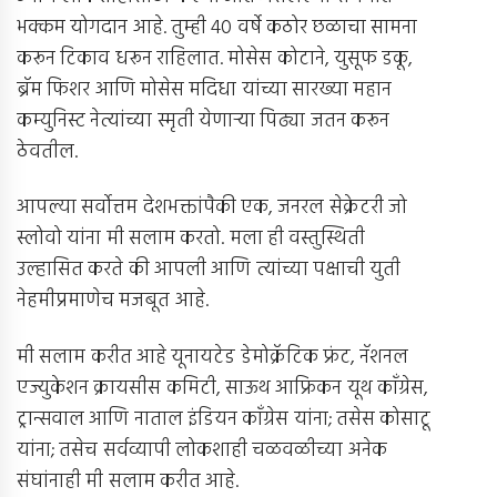
भक्कम योगदान आहे. तुम्ही 40 वर्षे कठोर छळाचा सामना
करून टिकाव धरून राहिलात. मोसेस कोटाने, युसूफ डकू,
ब्रॅम फिशर आणि मोसेस मदिधा यांच्या सारख्या महान
कम्युनिस्ट नेत्यांच्या स्मृती येणार्‍या पिढ्या जतन करून
ठेवतील.
आपल्या सर्वोत्तम देशभक्तांपैकी एक, जनरल सेक्रेटरी जो
स्लोवो यांना मी सलाम करतो. मला ही वस्तुस्थिती
उल्हासित करते की आपली आणि त्यांच्या पक्षाची युती
नेहमीप्रमाणेच मजबूत आहे.
मी सलाम करीत आहे यूनायटेड डेमोक्रॅटिक फ्रंट, नॅशनल
एज्युकेशन क्रायसीस कमिटी, साऊथ आफ्रिकन यूथ काँग्रेस,
ट्रान्सवाल आणि नाताल इंडियन काँग्रेस यांना; तसेस कोसाटू
यांना; तसेच सर्वव्यापी लोकशाही चळवळीच्या अनेक
संघांनाही मी सलाम करीत आहे.