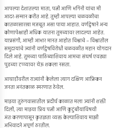
आपल्या देशातल्या माता, पत्नी आणि भगिनी यांचा मी
आदर-सन्मान करीत आहे. तुम्ही आपल्या चळवळीचा
कातळासारखा मजबूत असा पाया आहात. वर्णद्वेषाने अन्य
कोणापेक्षाही अधिक यातना तुमच्यावर लादल्या आहेत.
याप्रसंगी, आम्ही आभार मानत आहोत विश्वाचे – विश्वातील
समुदायांचे ज्यांनी वर्णद्वेषविरोधी चळवळीत महान योगदान
दिले आहे. तुमच्या पाठिंब्याशिवाय आमचा संघर्ष एवढ्या
पुढच्या टप्प्यावर येऊ शकला नसता.
आघाडीवरील राज्यांनी केलेला त्याग दक्षिण आफ्रिकन
जनता अनंतकाळ स्मरणात ठेवेल.
माझ्या तुरुंगवासातील प्रदीर्घ काळात मला ज्यांनी शक्ती
दिली, त्या माझ्या प्रिय पत्नी आणि कुटुंबीयांविषयी
अंतःकरणापासून कृतज्ञता व्यक्त केल्याशिवाय माझी
अभिवादने अपूर्ण ठरतील.