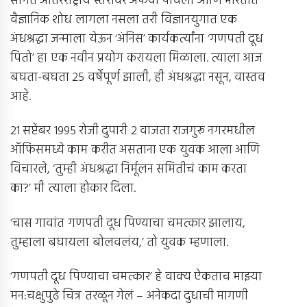
सांगत आंतरराष्ट्रीय स्तरावर अफवा पोचली आणि भारतात
वैज्ञानिक शोध लागला नसला तरी विज्ञानयुगात एक
अंधश्रद्धा जन्माला येऊन ‘अंनिस’ कार्यकर्त्यांना ‘गणपती दूध
पितो’ हा एक नवीन प्रयोग करायला मिळाला. त्याला आज
बघता-बघता 25 वर्षेपूर्ण झाली, ही अंधश्रद्धा नसून, वास्तव
आहे.
21 सप्टेंबर 1995 रोजी दुपारी 2 वाजता राजगुरू नगरमधील
ऑफिसमध्ये काम करीत असताना एक युवक आला आणि
विचारले, ‘तुम्ही अंधश्रद्धा निर्मूलन समितीचं काम करता
का?’ मी त्याला होकार दिला.
‘चास गावांत गणपती दूध पिण्याचा चमत्कार झालाय,
तुम्हाला बघायला बोलवलंय,’ तो युवक म्हणाला.
‘गणपती दूध पिण्याचा चमत्कार’ हे वाक्य ऐकताच माझ्या
मन:चक्षुपुढे चित्र तरळून गेलं – अनेकदा दुधाची मागणी