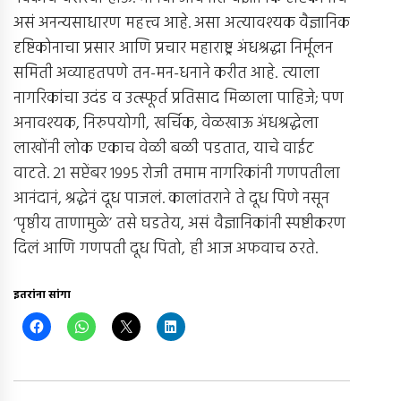
असं अनन्यसाधारण महत्त्व आहे. असा अत्यावश्यक वैज्ञानिक
दृष्टिकोनाचा प्रसार आणि प्रचार महाराष्ट्र अंधश्रद्धा निर्मूलन
समिती अव्याहतपणे तन-मन-धनाने करीत आहे. त्याला
नागरिकांचा उदंड व उत्स्फूर्त प्रतिसाद मिळाला पाहिजे; पण
अनावश्यक, निरुपयोगी, खर्चिक, वेळखाऊ अंधश्रद्धेला
लाखोंनी लोक एकाच वेळी बळी पडतात, याचे वाईट
वाटते. 21 सप्टेंबर 1995 रोजी तमाम नागरिकांनी गणपतीला
आनंदानं, श्रद्धेनं दूध पाजलं. कालांतराने ते दूध पिणे नसून
‘पृष्ठीय ताणामुळे’ तसे घडतेय, असं वैज्ञानिकांनी स्पष्टीकरण
दिलं आणि गणपती दूध पितो, ही आज अफवाच ठरते.
इतरांना सांगा