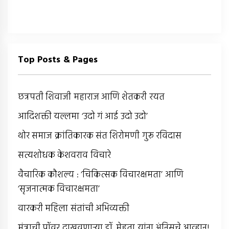
Top Posts & Pages
छत्रपती शिवाजी महाराज आणि शेतकरी रयत
आदिशक्ती यल्लमा ‘उदो गं आई उदो उदो’
थोर समाज क्रांतिकारक संत शिरोमणी गुरू रविदास
सत्यशोधक केशवराव विचारे
वैचारिक कौशल्य : ‘चिकित्सक विचारक्षमता’ आणि
‘सृजनात्मक विचारक्षमता’
वारकरी महिला संतांची अभिव्यक्ती
मंत्राची पॉवर दाखवणार्‍या डॉ. मेहता यांना अंनिसचे आव्हान!