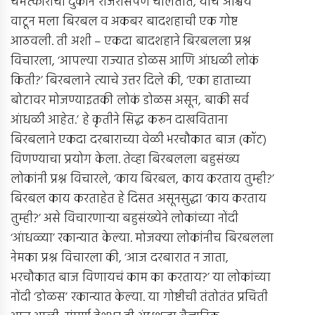
चमत्काराची दुकानं राजरोसपणे चालतात, याचं आश्चर्य
वाटून मला बिरबल व अकबर बादशहाची एक गोष्ट
आठवली. ती अशी – एकदा बादशहाने बिरबलला प्रश्न
विचारला, ‘आपल्या राज्यात डोळस आणि आंधळी लोकं
किती?’ बिरबलाने त्याचे उत्तर दिले की, ‘एका हाताच्या
बोटावर मोजण्याइतकी लोकं डोळस असून, बाकी सर्व
आंधळी आहेत.’ हे कृतीने सिद्ध करून दाखविताना
बिरबलाने एकदा दरबाराच्या वेळी भरचौकात बाज (कॉट)
विणण्याचा प्रयोग केला. तेव्हा बिरबलला बहुसंख्य
लोकांनी प्रश्न विचारले, ‘काय बिरबल, काय करताय तुम्ही?’
बिरबल काय करताहेत हे दिसत असूनसुद्धा ‘काय करताय
तुम्ही?’ असे विचारणार्‍या बहुसंख्येने लोकांच्या नोंदी
‘आंधळ्या’ रकान्यात केल्या. मोजक्या लोकांनीच बिरबलला
नेमका प्रश्न विचारला की, ‘आज दरबारात न जाता,
भरचौकात बाज विणायचं काम का करताय?’ या लोकांच्या
नोंदी ‘डोळस’ रकान्यात केल्या. या गोष्टीची तंतोतंत प्रचिती