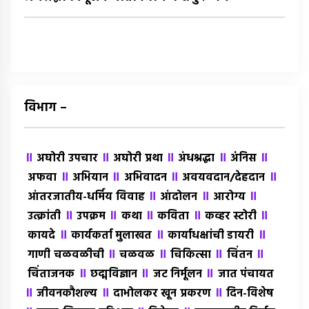
विभाग –
॥
॥
॥
॥
॥
अघोरी उपचार
अघोरी प्रथा
अंधश्रद्धा
अंंनिस
॥
॥
॥
॥
अफवा
अभियान
अभिवादन
अवयवदान/देहदान
॥
॥
॥
आंतरजातीय-धर्मिय विवाह
आंदोलन
आरोग्य
॥
॥
॥
॥
॥
उत्क्रांती
उपक्रम
कथा
कविता
कव्हर स्टोरी
॥
॥
॥
कायदे
कार्यकर्ता मुलाखत
कार्याधक्षांची डायरी
॥
॥
॥
॥
गाणी चळवळीची
चळवळ
चिकित्सा
चिंतन
॥
॥
॥
चिंताजनक
छद्मविज्ञान
जट निर्मूलन
जात पंचायत
॥
॥
॥
जीवनकौशल्य
दाभोलकर खून प्रकरण
दिन-विशेष