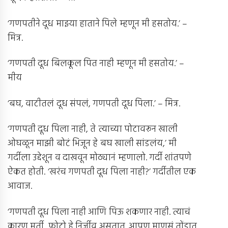
‘गणपतीने दूध माझ्या हाताने पिले म्हणून मी हसतोय.’ –
मित्र.
‘गणपती दूध बिलकूल पित नाही म्हणून मी हसतोय.’ –
मीय
‘बघ, वाटीतलं दूध संपलं, गणपती दूध पिला.’ – मित्र.
‘गणपती दूध पिला नाही, ते त्याच्या पोटावरून खाली
ओघळून माझी बोटं भिजून हे बघ खाली सांडलंय,’ मी
गर्दीला उद्देशून व दाखवून मोठ्यानं म्हणालो. गर्दी शांतपणे
ऐकत होती. ‘खरंच गणपती दूध पिला नाही?’ गर्दीतील एक
आवाज.
‘गणपती दूध पिला नाही आणि पिऊ शकणार नाही. त्याचं
कारण मूर्ती, फोटो हे निर्जीव असतात. आपण माणसं तोंडात