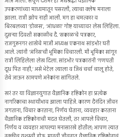
आज आली. संपूर्ण देशभर ही अंधश्रद्धा वैज्ञानिक
उपकरणांच्या माध्यमातून पसरली, त्याचा क्लेष मनाला
झाला. रात्री झोप नाही आली. मग हा चमत्कार व
बिरबलच्या ‘डोळस’, ‘आंधळा’ गोष्ट याच्यावर लेख लिहिला.
दुसर्‍या दिवशी सकाळीच दै. ‘सकाळ’चे पत्रकार,
राजगुरूनगर शाखेचे माजी अध्यक्ष एकनाथ सांडभोर घरी
आले. त्यांनी ‘अंनिस’ची भूमिका विचारली. मी भूमिका सांगून
रात्री लिहिलेला लेख दिला. सांडभोर पत्रकारांनी ‘गणपती
दूध पित नाही,’ असे भेटेल त्याला व जिथं चर्चा चालू होते,
तेथे जाऊन ठामपणे अनेकांना सांगितले.
खरं तर या विज्ञानयुगात वैज्ञानिक दृष्टिकोन हा प्रत्येक
नागरिकाचा स्थायीभाव झाला पाहिजे. कारण दैनंदिन जीवन
जगताना, विचार करताना, निर्णय घेताना, व्यवहार करताना
वैज्ञानिक दृष्टिकोनाची मदत घेतली, तर आपले विचार,
निर्णय व व्यवहार आपल्या मनासारखे होतील; आपण त्यात
नक्कीच यशस्वी होऊ. मानवी जीवनात वैज्ञानिक दृष्टिकोनाचं