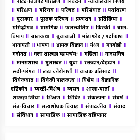
॥
॥
॥
नाट्य-चित्रपट परिक्षण
निवेदन
न्यायालयीन निर्णय
॥
॥
॥
॥
॥
परिक्षण
परिचय
परिषद
परिसंवाद
पर्यावरण
॥
॥
॥
॥
॥
पुरस्कार
पुस्तक परिचय
प्रकाशन
प्रतिक्रिया
॥
॥
॥
॥
प्रसिद्धीपत्र
प्रासंगिक
फलज्योतिष
फिरकी
बाल-
॥
॥
॥
॥
विभाग
बालकथा
बुवाबाजी
भांडाफोड / पर्दाफाश
॥
॥
॥
॥
॥
भानामती
भाषण
भ्रामक विज्ञान
मंथन
मनगोष्टी
॥
॥
॥
मनोगत
मला शास्त्रज्ञ व्हायचंय!
महिला
मानसमित्र
॥
॥
॥
॥
॥
मानसशास्त्र
मुलाखत
युवा
रक्तदान/देहदान
॥
॥
॥
रूढी-परंपरा
लढा कोरोनाशी
वाचक प्रतिसाद
॥
॥
॥
विवेकवाद
विवेकी पालकत्व
विशेष
वैज्ञानिक
॥
॥
॥
॥
दृष्टिकोन
व्यक्ती-विशेष
व्यसन
शाखा-वार्ता
॥
॥
॥
॥
॥
शास्त्रज्ञ स्त्रिया
शिक्षण
शिबिर
संकल्पना
संघर्ष
॥
॥
॥
संत-विचार
सत्यशोधक विवाह
संपादकीय
संवाद
॥
॥
॥
संविधान
सामाजिक
सामाजिक बहिष्कार