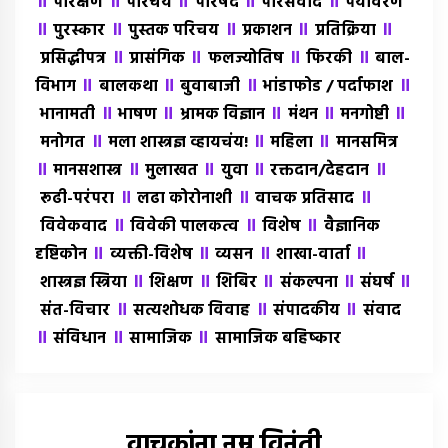
॥
॥
॥
॥
॥
परिक्षण
परिचय
परिषद
परिसंवाद
पर्यावरण
॥
॥
॥
॥
॥
पुरस्कार
पुस्तक परिचय
प्रकाशन
प्रतिक्रिया
॥
॥
॥
॥
प्रसिद्धीपत्र
प्रासंगिक
फलज्योतिष
फिरकी
बाल-
॥
॥
॥
॥
विभाग
बालकथा
बुवाबाजी
भांडाफोड / पर्दाफाश
॥
॥
॥
॥
॥
भानामती
भाषण
भ्रामक विज्ञान
मंथन
मनगोष्टी
॥
॥
॥
मनोगत
मला शास्त्रज्ञ व्हायचंय!
महिला
मानसमित्र
॥
॥
॥
॥
॥
मानसशास्त्र
मुलाखत
युवा
रक्तदान/देहदान
॥
॥
॥
रूढी-परंपरा
लढा कोरोनाशी
वाचक प्रतिसाद
॥
॥
॥
विवेकवाद
विवेकी पालकत्व
विशेष
वैज्ञानिक
॥
॥
॥
॥
दृष्टिकोन
व्यक्ती-विशेष
व्यसन
शाखा-वार्ता
॥
॥
॥
॥
॥
शास्त्रज्ञ स्त्रिया
शिक्षण
शिबिर
संकल्पना
संघर्ष
॥
॥
॥
संत-विचार
सत्यशोधक विवाह
संपादकीय
संवाद
॥
॥
॥
संविधान
सामाजिक
सामाजिक बहिष्कार
वाचकांना नम्र विनंती