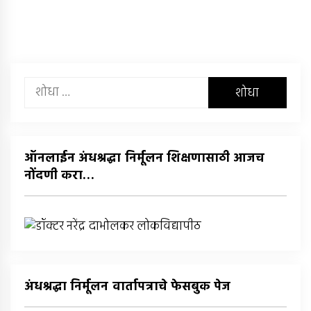
यांचा
शोध
घ्या
:
ऑनलाईन अंधश्रद्धा निर्मूलन शिक्षणासाठी आजच
नोंदणी करा…
अंधश्रद्धा निर्मूलन वार्तापत्राचे फेसबुक पेज