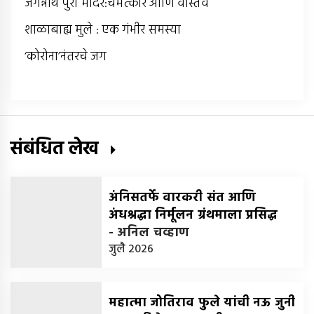
जगन्नाथ पुरी मंदिर:चमत्कार आणि वास्तव
शाळाबाह्य मुले : एक गंभीर समस्या
‘कोरोना’नंतरचे जग
संबंधित लेख
अंनिसतर्फे वारकरी संत आणि
अंधश्रद्धा निर्मूलन ग्रंथमाला प्रसिद्ध
-
अनिल चव्हाण
जुलै 2026
महात्मा जोतिराव फुले यांची नऊ जुनी