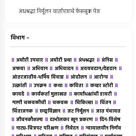
अंधश्रद्धा निर्मूलन वार्तापत्राचे फेसबुक पेज
विभाग –
॥
॥
॥
॥
॥
अघोरी उपचार
अघोरी प्रथा
अंधश्रद्धा
अंंनिस
॥
॥
॥
॥
अफवा
अभियान
अभिवादन
अवयवदान/देहदान
॥
॥
॥
आंतरजातीय-धर्मिय विवाह
आंदोलन
आरोग्य
॥
॥
॥
॥
॥
उत्क्रांती
उपक्रम
कथा
कविता
कव्हर स्टोरी
॥
॥
॥
कायदे
कार्यकर्ता मुलाखत
कार्याधक्षांची डायरी
॥
॥
॥
॥
गाणी चळवळीची
चळवळ
चिकित्सा
चिंतन
॥
॥
॥
चिंताजनक
छद्मविज्ञान
जट निर्मूलन
जात पंचायत
॥
॥
॥
जीवनकौशल्य
दाभोलकर खून प्रकरण
दिन-विशेष
॥
॥
॥
नाट्य-चित्रपट परिक्षण
निवेदन
न्यायालयीन निर्णय