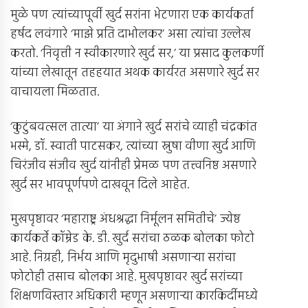
मुळे पण त्यांच्यापूर्वी खुर्द सरांना भेटणारा एक कार्यकर्ता
हर्षद लवंगारे ‘माझे प्रति दाभोलकर’ असा त्यांचा उल्लेख
करतो. ‘निवृत्ती न स्वीकारणारे खुर्द सर,’ या प्रसाद कुलकर्णी
यांच्या लेखातून तहहयात अथक कार्यरत असणारे खुर्द सर
वाचायला मिळतात.
‘कुटुंबवत्सल तात्या’ या अंगाने खुर्द सरांचे व्याही चंद्रकांत
भस्मे, डॉ. स्वाती पाटसकर, त्यांच्या स्नुषा वीणा खुर्द आणि
चिरंजीव संजीव खुर्द यांनीही प्रेमळ पण तत्त्वनिष्ठ असणारे
खुर्द सर भावपूर्णपणे दाखवून दिले आहेत.
मुखपृष्ठावर ‘महाराष्ट्र अंधश्रद्धा निर्मूलन समितीचे’ ज्येष्ठ
कार्यकर्ते कॉम्रेड के. डी. खुर्द सरांचा ठळक बोलका फोटो
आहे. निग्रही, निर्भय आणि मृदुभाषी असणार्‍या सरांचा
फोटोही तसाच बोलका आहे. मुखपृष्ठावर खुर्द सरांच्या
शिक्षणविस्तार अधिकारी म्हणून असणार्‍या कारकिर्दीमध्ये