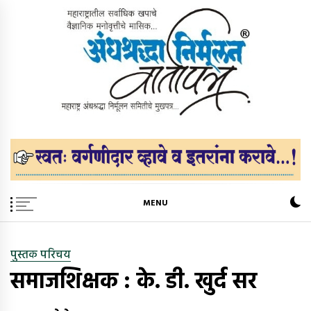
Skip
to
content
अंधश्रद्धा निर्मूलन वार्तापत्र ®
महाराष्ट्र अंधश्रद्धा निर्मूलन समिती™चे मुखपत्र
MENU
पुस्तक परिचय
समाजशिक्षक : के. डी. खुर्द सर