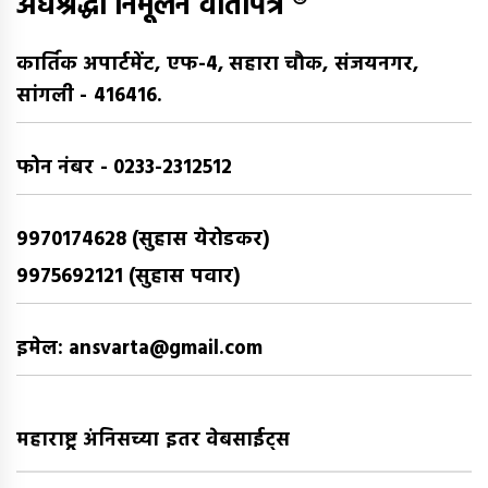
अंधश्रद्धा निर्मूलन वार्तापत्र ®
कार्तिक अपार्टमेंट, एफ-4, सहारा चौक, संजयनगर,
सांगली - 416416.
फोन नंबर - 0233-2312512
9970174628 (सुहास येरोडकर)
9975692121 (सुहास पवार)
इमेल: ansvarta@gmail.com
महाराष्ट्र अंनिसच्या इतर वेबसाईट्स