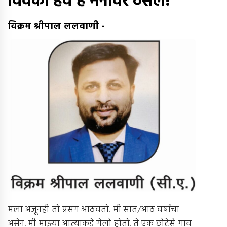
विवेकी हवे हे मनावर ठसले!
विक्रम श्रीपाल ललवाणी
-
मला अजूनही तो प्रसंग आठवतो. मी सात/आठ वर्षांचा
असेन. मी माझ्या आत्याकडे गेलो होतो. ते एक छोटेसे गाव