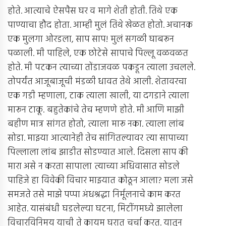
होते. आत्याचे ऐसपैस घर व मागे शेती होती. तिथे एक
पाण्याचा हौद होता. आम्ही मुलं तिथे खेळत होतो. अचानक
एक मुलगा ओरडला, साप साप! मुलं सगळी घाबरून
पळाली. मी पाहिले, एक छोटेसे सापाचे पिल्लू वळवळत
होते. मी पटकन त्याच्या तोंडाजवळ पकडून त्याला उचलले.
तोपर्यंत आजूबाजूची मंडळी धावत तेथे आली. शेतावरचा
एक गडी म्हणाला, टाक त्याला खाली, या दगडाने त्याला
मारून टाकू. बहुतेकांचे तेच म्हणणे होते. मी आणि माझी
बहीण मात्र सांगत होतो, त्याला मारू नका. त्याला लांब
सोडा. माझ्या आत्यानेही तेच सांगितल्यावर त्या सापाच्या
पिल्लाला लांब झाडीत सोडण्यात आले. दिसला साप की
मारा असे न करता सापाला त्याच्या अधिवासात सोडले
पाहिजे हा विवेकी विचार माझ्यात कोठून आला? मला जसे
समजते तसे माझे पप्पा अंधश्रद्धा निर्मूलनाचे काम करत
आहेत. यासंबंधी घडलेल्या घटना, मिटींगमध्ये झालेला
विचारविनिमय याची ते कायम घरात चर्चा करत. यातून