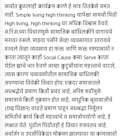
खर्चात कुठलाही कार्यक्रम करणे हे मात्र तितकेसे जमत
नाही. Simple living high thinking यापेक्षा आमची पिढी
High living, high thinking वर अधिक विश्वास ठेवते.
अं.नि.स.च्या विचारांमुळे सामाजिक बांधिलकीने वागायचे
मनावर ठसले. माझ्या पत्नीने जेव्हा व्यवसायात उतरायचे
ठरवले तेव्हा व्यवसाय हा फक्त आणि फक्त नफ्यासाठी न
करता त्यातून काही Social Cause कसा Serve करता
येईल ह्याचे भान ठेवणे आम्हा कुटुंबीयांना महत्त्वाचे वाटले,
त्यास कारण चळवळीतील सामाजिक बांधिलकी
जपण्याचा विवेकी विचार होय. एकंदर समाजातले
अंधश्रद्धेचे प्रमाण किती प्रचंड आहे, अनिष्ट रूढींमुळे
समाजाचे किती नुकसान होत आहे, आधुनिक बुवाबाजीचे
(छद्म विज्ञान) वाढते प्रमाण पाहून अंधश्रद्धा निर्मूलन
समितीचे कार्य किती महत्त्वाचे व समाजोपयोगी आहे, हे
लक्षात येते. पुढील पिढीतही हे विचार रुजवतच आहे.
अर्थार्जन व उपजीविकेतून मोकळा झाल्यावर या कामासाठी