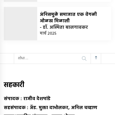
अंनिसमुळे समाजात एक वेगळी
ओळख मिळाली
-
डॉ. अस्मिता बालगावकर
मार्च 2025
यांचा
शोध
घ्या
:
सहकारी
संपादक : राजीव देशपांडे
सहसंपादक : अ‍ॅड. मुक्ता दाभोलकर, अनिल चव्हाण