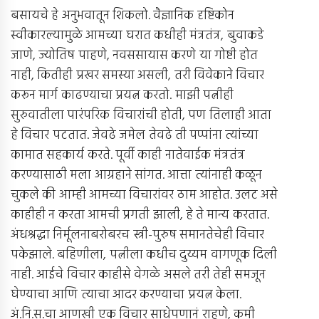
बसायचे हे अनुभवातून शिकलो. वैज्ञानिक दृष्टिकोन
स्वीकारल्यामुळे आमच्या घरात कधीही मंत्रतंत्र, बुवाकडे
जाणे, ज्योतिष पाहणे, नवससायास करणे या गोष्टी होत
नाही, कितीही प्रखर समस्या असली, तरी विवेकाने विचार
करून मार्ग काढण्याचा प्रयत्न करतो. माझी पत्नीही
सुरुवातीला पारंपरिक विचारांची होती, पण तिलाही आता
हे विचार पटतात. जेवढे जमेल तेवढे ती पप्पांना त्यांच्या
कामात सहकार्य करते. पूर्वी काही नातेवाईक मंत्रतंत्र
करण्यासाठी मला आग्रहाने सांगत. आत्ता त्यांनाही कळून
चुकले की आम्ही आमच्या विचारांवर ठाम आहोत. उलट असे
काहीही न करता आमची प्रगती झाली, हे ते मान्य करतात.
अंधश्रद्धा निर्मूलनाबरोबरच स्त्री-पुरुष समानतेचेही विचार
पकेझाले. बहिणीला, पत्नीला कधीच दुय्यम वागणूक दिली
नाही. आईचे विचार काहीसे वेगळे असले तरी तेही समजून
घेण्याचा आणि त्याचा आदर करण्याचा प्रयत्न केला.
अं.नि.स.चा आणखी एक विचार साधेपणानं राहणे, कमी