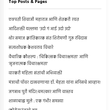
Top Posts & Pages
छत्रपती शिवाजी महाराज आणि शेतकरी रयत
आदिशक्ती यल्लमा ‘उदो गं आई उदो उदो’
थोर समाज क्रांतिकारक संत शिरोमणी गुरू रविदास
सत्यशोधक केशवराव विचारे
वैचारिक कौशल्य : ‘चिकित्सक विचारक्षमता’ आणि
‘सृजनात्मक विचारक्षमता’
वारकरी महिला संतांची अभिव्यक्ती
मंत्राची पॉवर दाखवणार्‍या डॉ. मेहता यांना अंनिसचे आव्हान!
जगन्नाथ पुरी मंदिर:चमत्कार आणि वास्तव
शाळाबाह्य मुले : एक गंभीर समस्या