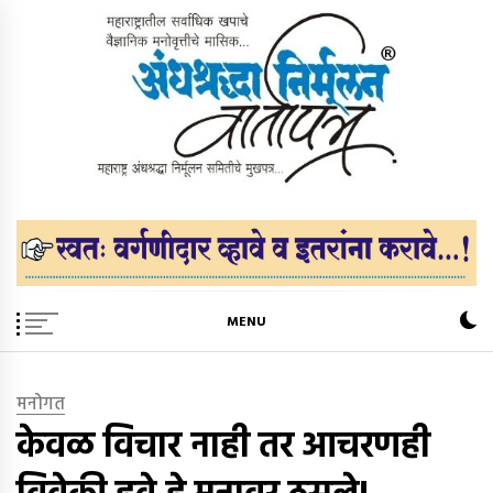
Skip
to
content
अंधश्रद्धा निर्मूलन वार्तापत्र ®
महाराष्ट्र अंधश्रद्धा निर्मूलन समिती™चे मुखपत्र
MENU
मनोगत
केवळ विचार नाही तर आचरणही