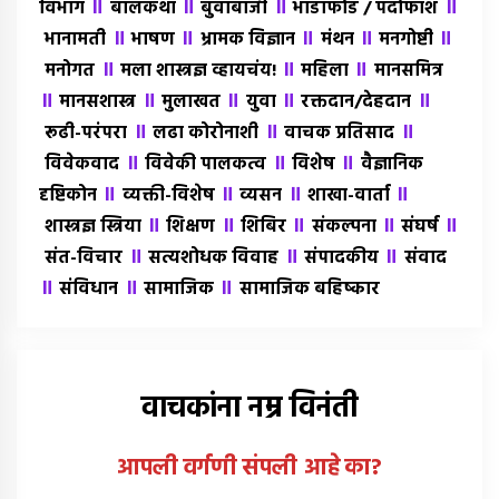
॥
॥
॥
॥
विभाग
बालकथा
बुवाबाजी
भांडाफोड / पर्दाफाश
॥
॥
॥
॥
॥
भानामती
भाषण
भ्रामक विज्ञान
मंथन
मनगोष्टी
॥
॥
॥
मनोगत
मला शास्त्रज्ञ व्हायचंय!
महिला
मानसमित्र
॥
॥
॥
॥
॥
मानसशास्त्र
मुलाखत
युवा
रक्तदान/देहदान
॥
॥
॥
रूढी-परंपरा
लढा कोरोनाशी
वाचक प्रतिसाद
॥
॥
॥
विवेकवाद
विवेकी पालकत्व
विशेष
वैज्ञानिक
॥
॥
॥
॥
दृष्टिकोन
व्यक्ती-विशेष
व्यसन
शाखा-वार्ता
॥
॥
॥
॥
॥
शास्त्रज्ञ स्त्रिया
शिक्षण
शिबिर
संकल्पना
संघर्ष
॥
॥
॥
संत-विचार
सत्यशोधक विवाह
संपादकीय
संवाद
॥
॥
॥
संविधान
सामाजिक
सामाजिक बहिष्कार
वाचकांना नम्र विनंती
आपली वर्गणी संपली आहे
का
?