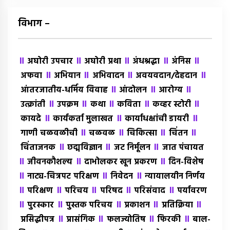
विभाग –
॥
॥
॥
॥
॥
अघोरी उपचार
अघोरी प्रथा
अंधश्रद्धा
अंंनिस
॥
॥
॥
॥
अफवा
अभियान
अभिवादन
अवयवदान/देहदान
॥
॥
॥
आंतरजातीय-धर्मिय विवाह
आंदोलन
आरोग्य
॥
॥
॥
॥
॥
उत्क्रांती
उपक्रम
कथा
कविता
कव्हर स्टोरी
॥
॥
॥
कायदे
कार्यकर्ता मुलाखत
कार्याधक्षांची डायरी
॥
॥
॥
॥
गाणी चळवळीची
चळवळ
चिकित्सा
चिंतन
॥
॥
॥
चिंताजनक
छद्मविज्ञान
जट निर्मूलन
जात पंचायत
॥
॥
॥
जीवनकौशल्य
दाभोलकर खून प्रकरण
दिन-विशेष
॥
॥
॥
नाट्य-चित्रपट परिक्षण
निवेदन
न्यायालयीन निर्णय
॥
॥
॥
॥
॥
परिक्षण
परिचय
परिषद
परिसंवाद
पर्यावरण
॥
॥
॥
॥
॥
पुरस्कार
पुस्तक परिचय
प्रकाशन
प्रतिक्रिया
॥
॥
॥
॥
प्रसिद्धीपत्र
प्रासंगिक
फलज्योतिष
फिरकी
बाल-