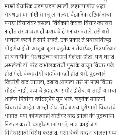
माझी वैचारिक जडणघडण झाली. लहानपणीच श्रद्धा-
अंधश्रद्धा या गोष्टी समजू लागल्या. वैज्ञानिक दृष्टिकोनाचा
पगडा विचारांवर बसला. विवेकाने केवळ विचार करायचे
नाहीत तर आचरणही करायचे हे मनावर ठसले. तसे असे
आचरण करणे हे सोपे नव्हते, एक प्रकारे ते प्रवाहाविरुद्ध
पोहणेच होते! आजूबाजूला बहुतेक नातेवाईक, मित्रपरिवार
हा बर्‍यापैकी अंधश्रद्धेच्या आहारी गेलेला होता, पण घरात
असलेली डॉ. नरेंद्र दाभोलकरांची पुस्तके वाचून विचार पके
होत गेले. वेळप्रसंगी वादविवादही होत असे. पुढच्याने
कितीही वाद घातला, दबाव आणला तरी मी माझे विचार
सोडले नाही. पप्पांचे उदाहरण समोर होतेच. आत्ताही आमचा
शालेय मित्रांचा व्हॉटस्अ‍ॅप ग्रुप आहे. बहुतेक सनातनी
विचारांचे आहेत. आम्ही दोघं-तिघेजणच पुरोगामी विचारांचे
आहोत. पण कोणत्याही गोष्टीवर वाद झाला की पुढच्यांना
निरुत्तर करतो. काहीजणांना पटते, मात्र काहीजण
विरोधासाठी विरोध करतात. अशा वेळी वाद न घालता गप्प