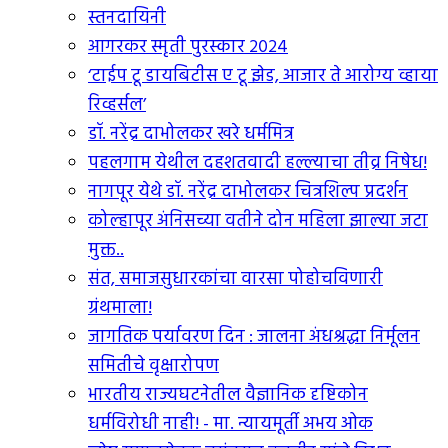
स्तनदायिनी
आगरकर स्मृती पुरस्कार २०२४
‘टाईप टू डायबिटीस ए टू झेड, आजार ते आरोग्य व्हाया
रिव्हर्सल’
डॉ. नरेंद्र दाभोलकर खरे धर्ममित्र
पहलगाम येथील दहशतवादी हल्ल्याचा तीव्र निषेध!
नागपूर येथे डॉ. नरेंद्र दाभोलकर चित्रशिल्प प्रदर्शन
कोल्हापूर अंनिसच्या वतीने दोन महिला झाल्या जटा
मुक्त..
संत, समाजसुधारकांचा वारसा पोहोचविणारी
ग्रंथमाला!
जागतिक पर्यावरण दिन : जालना अंधश्रद्धा निर्मूलन
समितीचे वृक्षारोपण
भारतीय राज्यघटनेतील वैज्ञानिक दृष्टिकोन
धर्मविरोधी नाही! - मा. न्यायमूर्ती अभय ओक