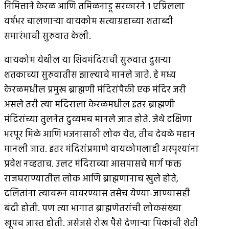
निमित्ताने केरळ आणि तमिळनाडू सरकारने १ एप्रिलला
वर्षभर चालणार्‍या वायकोम सत्याग्रहाच्या शताब्दी
समारंभाची सुरुवात केली.
वायकोम येथील या शिवमंदिराची सुरुवात दुसर्‍या
शतकाच्या सुरुवातीस झाल्याचे मानले जाते. हे मध्य
केरळमधील प्रमुख ब्राह्मणी मंदिरांपैकी एक मंदिर जरी
असले तरी त्या मंदिराला केरळमधील इतर ब्राह्मणी
मंदिरांच्या तुलनेत दुय्यमच मानले जात होते. जेथे दक्षिणा
भरपूर मिळे आणि भजनासाठी लोक येत, तीच देवळे महान
मानली जात. इतर मंदिरांप्रमाणे वायकोमलाही अस्पृश्यांना
प्रवेश नव्हताच. उलट मंदिराच्या आसपासचे मार्ग फक्त
राजघराण्यातील लोक आणि ब्राह्मणांनाच खुले होते,
दलितांना त्यावरून वावरण्यास तसेच येण्या-जाण्यासही
बंदी होती. पण त्या भागात ब्राह्मणेतरांची लोकसंख्या
खूपच जास्त होती. जसेजसे रोख पैसे देणार्‍या पिकांची शेती