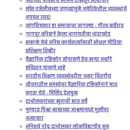
पैशांच्या पावसाचे आमिष दाखवून अत्याचार
लॉस एजेंलीसच्या वणव्यांमुळे अमेरिकेतील व्यवस्थांचे
अपयश उघड!
व्यंगचित्रकार हा समाजाचा जागल्या - गौरव सर्जेराव
‘नागपूर अंनिस’ने केला भानामतीचा भांडाफोड
सफाळे येथे अंनिस कार्यकर्त्यांसाठी सोशल मीडिया
प्रशिक्षण शिबीर
वैज्ञानिक दृष्टिकोन जोपासणे हेच खर्‍या अर्थाने
संविधान पाळणे आहे
भारतीय शिक्षण व्यवस्थेवरील ‘असर’ चिंतनीय
जीवनातील समस्येवर वैज्ञानिक दृष्टिकोनाने मात
करता येते - मिलिंद देशमुख
दाभोलकरांच्या खुनाची सात वर्षे
पुण्यात मिश्रा बाबाच्या आश्रमामध्ये मुलींवर
अत्याचार
अंनिसचे नरेंद्र दाभोलकर लोकविद्यापीठ सुरू