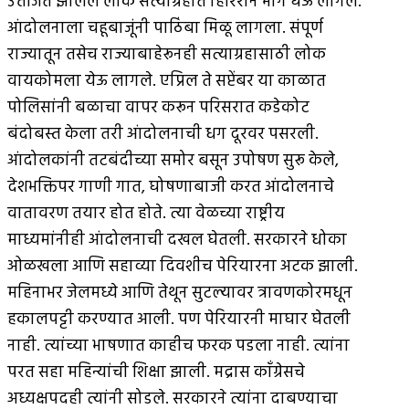
उत्तेजित झालेले लोक सत्याग्रहात हिरिरीने भाग घेऊ लागले.
आंदोलनाला चहूबाजूंनी पाठिंबा मिळू लागला. संपूर्ण
राज्यातून तसेच राज्याबाहेरूनही सत्याग्रहासाठी लोक
वायकोमला येऊ लागले. एप्रिल ते सप्टेंबर या काळात
पोलिसांनी बळाचा वापर करून परिसरात कडेकोट
बंदोबस्त केला तरी आंदोलनाची धग दूरवर पसरली.
आंदोलकांनी तटबंदीच्या समोर बसून उपोषण सुरू केले,
देशभक्तिपर गाणी गात, घोषणाबाजी करत आंदोलनाचे
वातावरण तयार होत होते. त्या वेळच्या राष्ट्रीय
माध्यमांनीही आंदोलनाची दखल घेतली. सरकारने धोका
ओळखला आणि सहाव्या दिवशीच पेरियारना अटक झाली.
महिनाभर जेलमध्ये आणि तेथून सुटल्यावर त्रावणकोरमधून
हकालपट्टी करण्यात आली. पण पेरियारनी माघार घेतली
नाही. त्यांच्या भाषणात काहीच फरक पडला नाही. त्यांना
परत सहा महिन्यांची शिक्षा झाली. मद्रास काँग्रेसचे
अध्यक्षपदही त्यांनी सोडले. सरकारने त्यांना दाबण्याचा