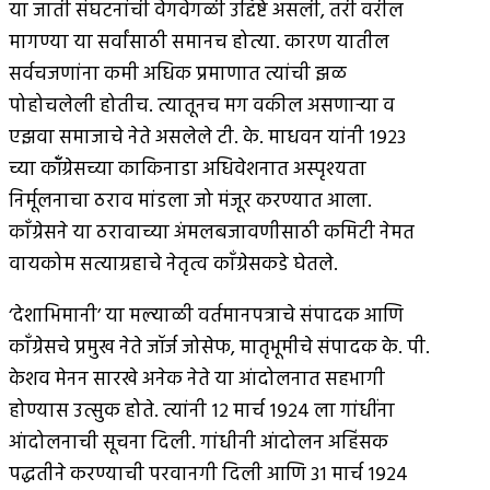
या जाती संघटनांची वेगवेगळी उद्दिष्टे असली, तरी वरील
मागण्या या सर्वांसाठी समानच होत्या. कारण यातील
सर्वचजणांना कमी अधिक प्रमाणात त्यांची झळ
पोहोचलेली होतीच. त्यातूनच मग वकील असणार्‍या व
एझवा समाजाचे नेते असलेले टी. के. माधवन यांनी १९२३
च्या कॉँग्रेसच्या काकिनाडा अधिवेशनात अस्पृश्यता
निर्मूलनाचा ठराव मांडला जो मंजूर करण्यात आला.
काँग्रेसने या ठरावाच्या अंमलबजावणीसाठी कमिटी नेमत
वायकोम सत्याग्रहाचे नेतृत्व काँग्रेसकडे घेतले.
‘देशाभिमानी’ या मल्याळी वर्तमानपत्राचे संपादक आणि
काँग्रेसचे प्रमुख नेते जॉर्ज जोसेफ, मातृभूमीचे संपादक के. पी.
केशव मेनन सारखे अनेक नेते या आंदोलनात सहभागी
होण्यास उत्सुक होते. त्यांनी १२ मार्च १९२४ ला गांधींना
आंदोलनाची सूचना दिली. गांधीनी आंदोलन अहिंसक
पद्धतीने करण्याची परवानगी दिली आणि ३१ मार्च १९२४