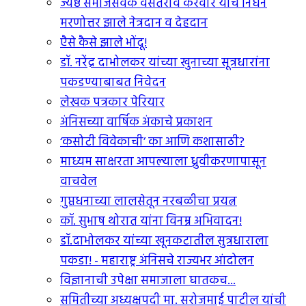
ज्येष्ठ समाजसेवक वसंतराव करवीर यांचे निधन
मरणोत्तर झाले नेत्रदान व देहदान
एैसे कैसे झाले भोंदू!
डॉ. नरेंद्र दाभोलकर यांच्या खुनाच्या सूत्रधारांना
पकडण्याबाबत निवेदन
लेखक पत्रकार पेरियार
अंनिसच्या वार्षिक अंकाचे प्रकाशन
‘कसोटी विवेकाची’ का आणि कशासाठी?
माध्यम साक्षरता आपल्याला ध्रुवीकरणापासून
वाचवेल
गुप्तधनाच्या लालसेतून नरबळीचा प्रयत्न
कॉ. सुभाष थोरात यांना विनम्र अभिवादन!
डॉ.दाभोलकर यांच्या खूनकटातील सुत्रधाराला
पकडा! - महाराष्ट्र अंनिसचे राज्यभर आंदोलन
विज्ञानाची उपेक्षा समाजाला घातकच...
समितीच्या अध्यक्षपदी मा. सरोजमाई पाटील यांची