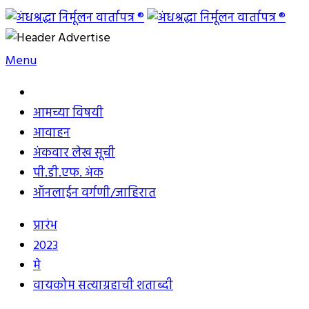
Skip
to
अंधश्रद्धा निर्मूलन वार्तापत्र ®
महाराष्ट्र अंधश्रद्धा निर्मूलन समिती™चे मुखपत्र
content
Menu
आमच्या विषयी
आवाहन
अंकवार लेख सूची
पी.डी.एफ. अंक
ऑनलाईन वर्गणी/जाहिरात
प्रारंभ
2023
मे
वायकोम सत्याग्रहाची शताब्दी