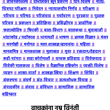
॥
॥
॥
॥
जीवनकौशल्य
दाभोलकर खून प्रकरण
दिन-विशेष
नाट्य-
॥
॥
॥
॥
चित्रपट परिक्षण
निवेदन
न्यायालयीन निर्णय
परिक्षण
॥
॥
॥
॥
॥
परिचय
परिषद
परिसंवाद
पर्यावरण
पुरस्कार
पुस्तक
॥
॥
॥
॥
॥
परिचय
प्रकाशन
प्रतिक्रिया
प्रसिद्धीपत्र
प्रासंगिक
॥
॥
॥
॥
॥
फलज्योतिष
फिरकी
बाल-विभाग
बालकथा
बुवाबाजी
॥
॥
॥
॥
भांडाफोड / पर्दाफाश
भानामती
भाषण
भ्रामक विज्ञान
मंथन
॥
॥
॥
॥
॥
मनगोष्टी
मनोगत
मला शास्त्रज्ञ व्हायचंय!
महिला
॥
॥
॥
॥
॥
मानसमित्र
मानसशास्त्र
मुलाखत
युवा
रक्तदान/देहदान
॥
॥
॥
॥
रूढी-परंपरा
लढा कोरोनाशी
वाचक प्रतिसाद
विवेकवाद
॥
॥
॥
॥
विवेकी पालकत्व
विशेष
वैज्ञानिक दृष्टिकोन
व्यक्ती-विशेष
॥
॥
॥
॥
॥
व्यसन
शाखा-वार्ता
शास्त्रज्ञ स्त्रिया
शिक्षण
शिबिर
॥
॥
॥
॥
संकल्पना
संघर्ष
संत-विचार
सत्यशोधक विवाह
॥
॥
॥
॥
संपादकीय
संवाद
संविधान
सामाजिक
सामाजिक
बहिष्कार
वाचकांना नम्र विनंती