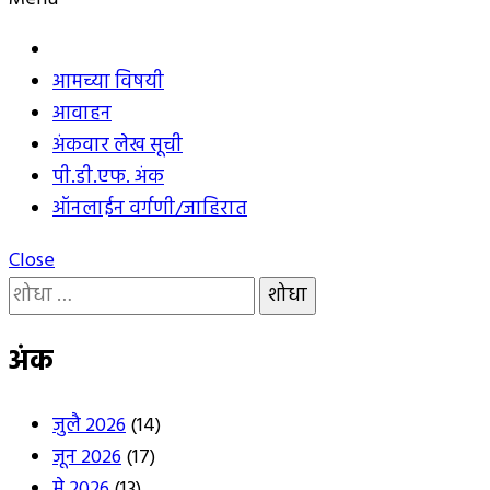
घ्या
:
आमच्या विषयी
आवाहन
अंकवार लेख सूची
पी.डी.एफ. अंक
ऑनलाईन वर्गणी/जाहिरात
Close
यांचा
शोध
घ्या
अंक
:
जुलै 2026
(14)
जून 2026
(17)
मे 2026
(13)