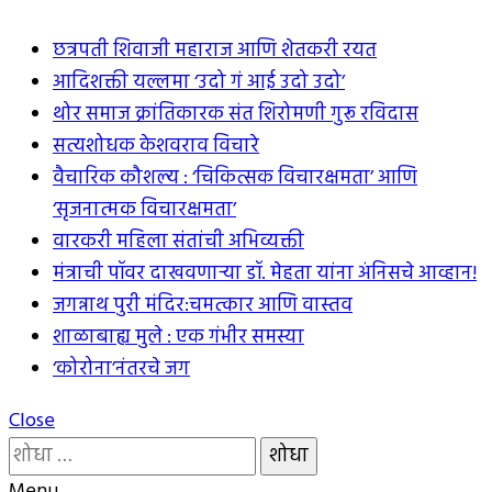
छत्रपती शिवाजी महाराज आणि शेतकरी रयत
आदिशक्ती यल्लमा ‘उदो गं आई उदो उदो’
थोर समाज क्रांतिकारक संत शिरोमणी गुरू रविदास
सत्यशोधक केशवराव विचारे
वैचारिक कौशल्य : ‘चिकित्सक विचारक्षमता’ आणि
‘सृजनात्मक विचारक्षमता’
वारकरी महिला संतांची अभिव्यक्ती
मंत्राची पॉवर दाखवणार्‍या डॉ. मेहता यांना अंनिसचे आव्हान!
जगन्नाथ पुरी मंदिर:चमत्कार आणि वास्तव
शाळाबाह्य मुले : एक गंभीर समस्या
‘कोरोना’नंतरचे जग
Close
यांचा
शोध
Menu