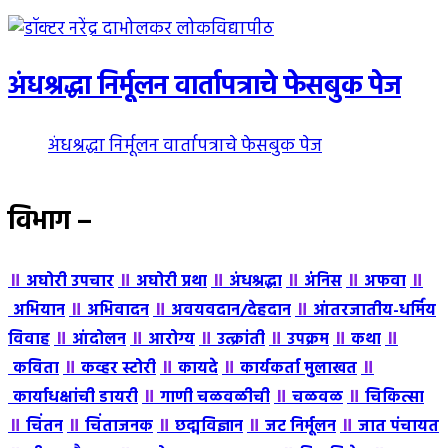
अंधश्रद्धा निर्मूलन वार्तापत्राचे फेसबुक पेज
अंधश्रद्धा निर्मूलन वार्तापत्राचे फेसबुक पेज
विभाग –
॥
॥
॥
॥
॥
॥
अघोरी उपचार
अघोरी प्रथा
अंधश्रद्धा
अंंनिस
अफवा
॥
॥
॥
अभियान
अभिवादन
अवयवदान/देहदान
आंतरजातीय-धर्मिय
॥
॥
॥
॥
॥
॥
विवाह
आंदोलन
आरोग्य
उत्क्रांती
उपक्रम
कथा
॥
॥
॥
॥
कविता
कव्हर स्टोरी
कायदे
कार्यकर्ता मुलाखत
॥
॥
॥
कार्याधक्षांची डायरी
गाणी चळवळीची
चळवळ
चिकित्सा
॥
॥
॥
॥
॥
चिंतन
चिंताजनक
छद्मविज्ञान
जट निर्मूलन
जात पंचायत