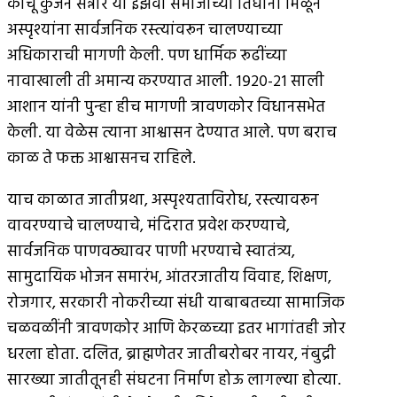
कोचू कुंजन सन्नार या इझवा समाजाच्या तिघांनी मिळून
अस्पृश्यांना सार्वजनिक रस्त्यांवरून चालण्याच्या
अधिकाराची मागणी केली. पण धार्मिक रूढींच्या
नावाखाली ती अमान्य करण्यात आली. १९२०-२१ साली
आशान यांनी पुन्हा हीच मागणी त्रावणकोर विधानसभेत
केली. या वेळेस त्याना आश्वासन देण्यात आले. पण बराच
काळ ते फक्त आश्वासनच राहिले.
याच काळात जातीप्रथा, अस्पृश्यताविरोध, रस्त्यावरून
वावरण्याचे चालण्याचे, मंदिरात प्रवेश करण्याचे,
सार्वजनिक पाणवठ्यावर पाणी भरण्याचे स्वातंत्र्य,
सामुदायिक भोजन समारंभ, आंतरजातीय विवाह, शिक्षण,
रोजगार, सरकारी नोकरीच्या संधी याबाबतच्या सामाजिक
चळवळींनी त्रावणकोर आणि केरळच्या इतर भागांतही जोर
धरला होता. दलित, ब्राह्मणेतर जातीबरोबर नायर, नंबुद्री
सारख्या जातीतूनही संघटना निर्माण होऊ लागल्या होत्या.