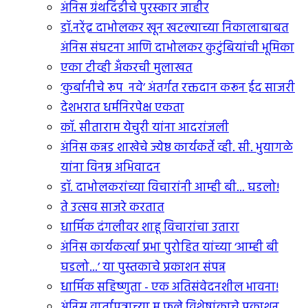
अंनिस ग्रंथदिंडीचे पुरस्कार जाहीर
डॉ.नरेंद्र दाभोलकर खून खटल्याच्या निकालाबाबत
अंनिस संघटना आणि दाभोलकर कुटुंबियांची भूमिका
एका टीव्ही अंँकरची मुलाखत
‘कुर्बानीचे रूप नवे’ अंतर्गत रक्तदान करून ईद साजरी
देशभरात धर्मनिरपेक्ष एकता
कॉ. सीताराम येचुरी यांना आदरांजली
अंनिस कन्नड शाखेचे ज्येष्ठ कार्यकर्ते व्ही. सी. भुयागळे
यांना विनम्र अभिवादन
डॉ. दाभोलकरांच्या विचारांनी आम्ही बी... घडलो!
ते उत्सव साजरे करतात
धार्मिक दंगलीवर शाहू विचारांचा उतारा
अंनिस कार्यकर्त्या प्रभा पुरोहित यांच्या ‘आम्ही बी
घडलो...’ या पुस्तकाचे प्रकाशन संपन्न
धार्मिक सहिष्णुता - एक अतिसंवेदनशील भावना!
अंनिस वार्तापत्राच्या म.फुले विशेषांकाचे प्रकाशन