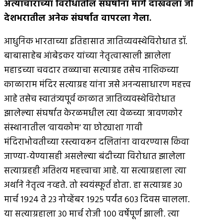
अत्याचारांच्या विरोधातील संघर्षांना मार्ग दाखवला जो
देशभरातील अनेक संघर्षात वापरला गेला
.
आधुनिक भारताच्या इतिहासात जातिव्यवस्थेविरोधात डॉ.
बाबासाहेब आंबेडकर यांच्या नेतृत्वाखाली झालेला
महाडच्या चवदार तळ्याचा सत्याग्रह तसेच नाशिकच्या
काळाराम मंदिर सत्याग्रह यांना जसे अनन्यसाधारण महत्त्व
आहे तसेच स्वातंत्र्यपूर्व काळात जातिव्यवस्थेविरोधात
झालेल्या संघर्षात केरळमधील त्या वेळच्या त्रावणकोर
संस्थानातील ‘वायकोम’ या छोट्याशा गावी
मंदिराभोवतीच्या रस्त्यावरून दलितांना वावरण्यास किंवा
जाण्या-येण्यासही असलेल्या बंदीच्या विरोधात झालेला
सत्याग्रहही अतिशय महत्त्वाचा आहे. या सत्याग्रहाला त्या
अर्थाने नेतृत्व नव्हते. तो स्वयंस्फूर्त होता. हा सत्याग्रह ३०
मार्च १९२४ ते २३ नोव्हेंबर १९२५ पर्यंत ६०३ दिवस चालला.
या सत्याग्रहाला ३० मार्च रोजी १०० वर्षेपूर्ण झाली. त्या