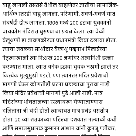
वाढू लागली तसतसे तेथील ब्राह्मणेतर जातीचा सामाजिक-
आर्थिक स्तरही वाढू लागला. परिणामी, सवर्ण-अवर्ण यात
संघर्षही होऊ लागला. १८०६ मध्ये २०० इझवा युवकांनी
वायकोम मंदिरात घुसण्याचा प्रयत्न केला. त्या वेळी
वेलूथप्पी हा त्रावणकोरचा प्रधानमंत्री किंवा दलावा होता.
त्याचा जवळचा साथीदार वैकाथू पद्मनाभ पिलाईच्या
नेतृत्वाखाली त्या नि:शस्त्र २०० जणांवर शस्त्रानिशी हल्ला
करण्यात आला, त्यात अनेक इझवा युवक जखमी झाले तर
कित्येक मृत्युमुखी पडले. पण त्यानंतर मंदिर प्रवेशाची
मागणी घेऊन कोणतीही घटना घडल्याचा पुरावा नाही
किंवा मंदिर प्रवेशाची मागणी पुढे आली नाही. मात्र
मंदिरांच्या भोवतालच्या रस्त्यावरून येण्याजाण्यास
दलितांना जी बंदी होती त्याबाबत मात्र प्रचंड असंतोष
होता. २० व्या शतकाच्या पहिल्या दशकात मल्याळी कवी
आणि समाजसुधारक कुमारन आशान यांनी कुनजू पन्नीकर,