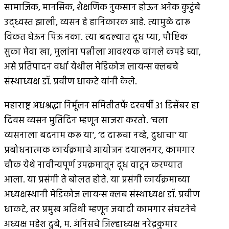
सामाजिक, मानसिक, शैक्षणिक नुकसान होऊन अनेक कुटुंबे
उद्ध्वस्त झाली, व्यसन हे हानिकारक आहे. त्यामुळे दारू
विकत घेऊन पिऊ नका. त्या बदल्यात दूध प्या, पौष्टिक
सुका मेवा खा, मुलांना पत्नीला आवश्यक चांगले कपडे घ्या,
असे प्रतिपादन वर्धा येथील मेडिकोज लायन्स क्लबचे
संस्थाध्यक्ष डॉ. प्रवीण धाकटे यांनी केले.
महाराष्ट्र अंधश्रद्धा निर्मूलन समितीतर्फे दरवर्षी ३१ डिसेंबर हा
दिवस व्यसन मुतिदिन म्हणून साजरा करतो. ‘चला
व्यसनाला बदनाम करू या’, ‘द दारूचा नव्हे, दुधाचा’ या
प्रबोधनात्मक कार्यक्रमाचे आयोजन दयालनगर, कामगार
चौक येथे नावीन्यपूर्ण उपक्रमातून दूध वाटून करण्यात
आला. या प्रसंगी ते बोलत होते. या प्रसंगी कार्यक्रमाच्या
अध्यक्षस्थानी मेडिकोज लायन्स क्लब संस्थाध्यक्ष डॉ. प्रवीण
धाकटे, तर प्रमुख अतिथी म्हणून जवादी कामगार संघटनेचे
अध्यक्ष महेश दुबे, म. अंनिसचे जिल्हाध्यक्ष नरेंद्रकुमार