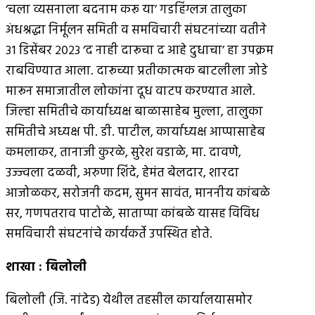
‘चला व्यसनाला बदनाम करू या’ गडहिंग्लज तालुका
अंधश्रद्धा निर्मूलन समिती व समविचारी संघटनांच्या वतीने
३१ डिसेंबर २०२३ ‘द नाही दारूचा द आहे दुधाचा’ हा उपक्रम
राबविण्यात आला. दारूच्या प्रतीकात्मक बाटलीला जोडे
मारून समाजातील लोकांना दूध वाटप करण्यात आले.
जिल्हा समितीचे कार्याध्यक्ष बाळासाहेब मुल्ला, तालुका
समितीचे अध्यक्ष पी. डी. पाटील, कार्याध्यक्ष आप्पासाहेब
कमलाकर, तानाजी कुरळे, सुरेश वडाळे, मा. दावणे,
उज्ज्वला दळवी, अरुणा शिंदे, हेमंत बेलदार, शारदा
आजोळकर, सरोजनी कदम, सुमन सावंत, माननीय कांबळे
सर, गणपतराव पाटोळे, साताप्पा कांबळे यासह विविध
समविचारी संघटनांचे कार्यकर्ते उपस्थित होते.
शाखा
:
बिलोली
बिलोली (जि. नांदेड) येथील तहसील कार्यालयासमोर