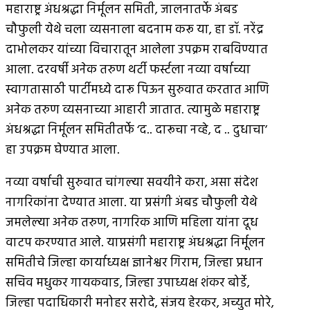
महाराष्ट्र अंधश्रद्धा निर्मूलन समिती, जालनातर्फे अंबड
चौफुली येथे चला व्यसनाला बदनाम करू या, हा डॉ. नरेंद्र
दाभोलकर यांच्या विचारातून आलेला उपक्रम राबविण्यात
आला. दरवर्षी अनेक तरुण थर्टी फर्स्टला नव्या वर्षाच्या
स्वागतासाठी पार्टीमध्ये दारू पिऊन सुरुवात करतात आणि
अनेक तरुण व्यसनाच्या आहारी जातात. त्यामुळे महाराष्ट्र
अंधश्रद्धा निर्मूलन समितीतर्फे ‘द.. दारूचा नव्हे, द .. दुधाचा’
हा उपक्रम घेण्यात आला.
नव्या वर्षाची सुरुवात चांगल्या सवयीने करा, असा संदेश
नागरिकांना देण्यात आला. या प्रसंगी अंबड चौफुली येथे
जमलेल्या अनेक तरुण, नागरिक आणि महिला यांना दूध
वाटप करण्यात आले. याप्रसंगी महाराष्ट्र अंधश्रद्धा निर्मूलन
समितीचे जिल्हा कार्याध्यक्ष ज्ञानेश्वर गिराम, जिल्हा प्रधान
सचिव मधुकर गायकवाड, जिल्हा उपाध्यक्ष शंकर बोर्डे,
जिल्हा पदाधिकारी मनोहर सरोदे, संजय हेरकर, अच्युत मोरे,