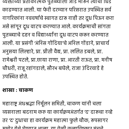
व्यक्तीच्या प्रतीकात्मक पुतळ्याला जोडे मारून त्याची धिंड
काढण्यात आली. या फेरी दरम्यान परिसरात उपस्थित सर्व
नागरिकांना नववर्षाचे स्वागत दारू नाही तर दूध पिऊन करा
असे सांगून दूध वाटप करण्यात आले. कार्यक्रमाची सांगता
पुतळ्याचे दहन व विद्यार्थ्यांना दूध वाटप करून करण्यात
आली. या प्रसंगी ‘अंनिस गोंदिया’चे अनिल गोंडाने, प्राचार्य
अनुसया लिल्हारे, प्रा. प्रीती वैद्य, प्रा. ललित डबले, प्रा.
रामेश्वरी पटले, प्रा.छाया राणा, प्रा. आरती राऊत, प्रा. मनीष
चौधरी, राजू रहांगडाले, सौरभ बघेले, राजा उंदिरवाडे हे
उपस्थित होते.
शाखा
:
चाकण
महाराष्ट्र अंधश्रद्धा निर्मूलन समिती, चाकण यांनी चला
व्यसनाला बदनाम करु या कार्यक्रमअंतर्गत ‘द’ दारूचा नव्हे
तर ‘द’ दुधाचा हा कार्यक्रम महात्मा फुले चौक, रूपसागर