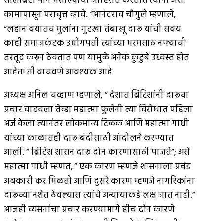
सेलिब्रिटी पान मसाल्याची जाहिरात करतात त्यांनी अशा
कामापासून परावृत्त व्हावे. “आनंदराव चौगुले म्हणाले,
“लहान वयातच मुलांना गुटखा तंबाखू दारू यांची सवय
काही समाजकंटक उद्योगपती त्यांच्या भरमसाठ नफ्याची
तरतूद करून ठेवतात पण यामुळे अनेक कुटुंबे उध्वस्त होत
आहेत! ती वाचवणे आवश्यक आहे.
अध्यक्ष अनिल चव्हाण म्हणाले, ” देशात ब्रिटिशांनी दारूचा
प्रचार वाढवला तेव्हा महात्मा फुलेंनी त्या विरोधात पहिला
अर्ज केला त्यानंतर लोकमान्य टिळक आणि महात्मा गांधी
यांच्या काळातही दारू बंदीसाठी आंदोलने करण्यात
आली. ” ब्रिटिश शासन दारू दोन कारणासाठी पाजते”; असे
महात्मा गांधी म्हणत, ” एक कारण म्हणजे शासनाला प्रचंड
अबकारी कर मिळतो आणि दुसरे कारण म्हणजे नागरिकांना
दारूच्या नशेत ठेवल्यास त्यांचे अन्यायाकडे लक्ष जात नाही.”
आजही व्यसनांचा प्रचार करण्यामागे हीच दोन कारणे