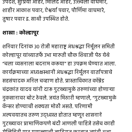
उपदेशे, सुप्रिया अहिरे, मिलिंद अहिरे, उज्ज्वला वाघमारे,
शाहीर आकाश पवार, ऐश्वर्या पवार, पौर्णिमा वाघमारे,
तुषार पवार इ. साथी उपस्थित होते.
शाखा
:
कोल्हापूर
शनिवार दिनांक ३० रोजी महाराष्ट्र अंधश्रद्धा निर्मूलन समिती
कोल्हापूर यांच्यातर्फे उभा मारुती चौक शिवाजी पेठ येथे
“चला व्यसनाला बदनाम करूया” हा उपक्रम घेण्यात आला.
कार्यक्रमाच्या अध्यक्षस्थानी अंधश्रद्धा निर्मूलन वार्तापत्राचे
सहसंपादक अनिल चव्हाण होते. प्रास्ताविकात कॉम्रेड
चंद्रकांत यादव यांनी दारू गुटख्यामुळे तरुणांच्या होणार्‍या
नुकसानावर बोट ठेवले. जयंत मिठारी म्हणाले, “गुटख्यामुळे
कॅन्सर होण्याची शक्यता मोठी असते. परिणामी
अल्पवयातच तरुण उद्ध्वस्त होतात म्हणून शासनाने
गुटख्यावर प्रामाणिकपणे बंदी आणली पाहिजे तसेच काही