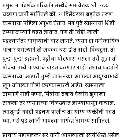
प्रमुख मार्गदर्शक परिवर्तन संस्थेचे समावेशक श्री. उदय
चव्हाण यांनी सांगितले की, ३१ डिसेंबरला बहुतेक तरुण
व्यसनाचा पहिला अनुभव घेतात. मग पुढे व्यसनाची शिडी
टप्प्याटप्प्याने चढत जातात. पण ती शिडी खाली
पडल्यानंतर आयुष्याची वाट लागते. व्यसन हा मनोकायिक
आजार असल्याने तो लवकर बरा होत नाही. किंबहुना, तो
पुन्हा पुन्हा उद्भवतो. पट्टीचा पोहणारा असला तरी सुद्धा तो
भोवर्‍यामध्ये जाण्याचे धाडस करणार नाही. तशाच पद्धतीने
व्यसनाच्या आहारी तुम्ही जाऊ नका. आपल्या आयुष्यामध्ये
खूप चांगल्या गोष्टी करण्यासारखे आहेत. व्यसनाला
ठामपणे नाही म्हणा, मित्रांचा दबाव वेळीच झुगारून
टाकला तर व्यसनाच्या विळख्यात जाण्यापासून वाचाल.
त्यातूनही काही अडचण आलीच तर योग्य व्यक्तींची मदत
घ्या, असे पुढे त्यांनी आपल्या मार्गदर्शनामध्ये सांगितले.
प्राचार्य महामूलकर सर यांनी ‘आपल्याला स्वयंशिस्त असेल