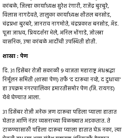
कांबळे, जिल्हा कार्याध्यक्ष सुरेश रंगारी, राजेंद्र बुरबुरे,
विलास नागदेवते, तालुका कार्याध्यक्ष शीतल बनसोड,
चंद्रप्रभा बुरबरे, जानराव नागमोते, चंद्रप्रकाश बनसोड, अ‍ॅड.
पूजा जाधव, प्रियदर्शना भेले, अनिल भोंगाडे, जोत्स्ना
वासनिक, उषा कांबळे आदींची उपस्थिती होती.
शाखा
:
पेण
दि. ३१ डिसेंबर रोजी सकाळी ९ वाजता महाराष्ट्र अंधश्रद्धा
निर्मूलन समिती (शाखा पेण) तर्फे ‘द दारूचा नव्हे, द दुधाचा’
हा उपक्रम नगरपालिका इमारतीसमोर पेण (जि. रायगड)
येथे घेण्यात आला.
३१ डिसेंबर रोजी अनेक जण दारूचा पहिला प्याला हातात
घेतात आणि नंतर व्यसनाच्या विळख्यात अडकतात. ते
टाळण्यासाठी पहिला दारूचा प्याला हातात घेऊ नका, त्या