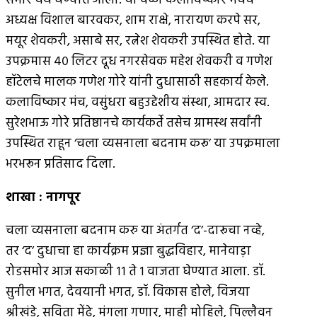
समोर येथे घेण्यात आला. या वेळी कलाविष्कार मंचचे
अध्यक्ष विशाल बारवकर, शाम राक्षे, नारायण करपे सर,
मयूर शेवकरी, असाबे सर, रत्नेश शेवकरी उपस्थित होते. या
उपक्रमास ४० लिटर दूध नगरसेवक महेश शेवकरी व गणेश
हॉटेलचे मालक गणेश गोरे यांनी दुधासाठी सहकार्य केले.
कलाविष्कार मंच, वसुंधरा बहुउद्देशीय संस्था, आमदार स्व.
सुरेशभाऊ गोरे प्रतिष्ठानचे कार्यकर्ते तसेच ग्रामस्थ सर्वांनी
उपस्थित राहून ‘चला व्यसनाला बदनाम करू’ या उपक्रमाला
भरभरून प्रतिसाद दिला.
शाखा
:
नागपूर
चला व्यसनाला बदनाम करु या अंतर्गत ‘द’-दारूचा नव्हे,
तर ‘द’ दुधाचा हा कार्यक्रम प्रज्ञा बुद्धविहार, मानेवाड़ा
रोडसमोर आज सकाळी ११ ते १ वाजता घेण्यात आला. डॉ.
सुनील भगत, देवयानी भगत, डॉ. विकास होले, विजया
श्रीखंडे, सविता मेंढे, मंगला गणार, माही मोहिले, पिल्लैवन