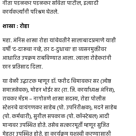
नीता पडळकर पडळकर सविता पाटील, इत्यादी
कार्यकर्त्यांनी परिश्रम घेतले.
शाखा
:
रोहा
महा. अंनिस शाखा रोहा यांचेवतीने सालाबादप्रमाणे याही
वर्षी ‘द-दारूचा नव्हे, तर द-दुधाचा’ हा व्यसनमुक्तीवर
आधारित उपक्रम राबविण्यात आला. त्याला रोहेकरांनी
छान प्रतिसाद दिला.
या वेळी उद्घाटक म्हणून डॉ. फरीद चिमावकर सर (ज्येष्ठ
समाजसेवक), मोहन भोईर सर (रा. जि. कार्याध्यक्ष अंनिस),
रावकर मॅडम – नागोठणे शाखा सदस्य, रोहा पोलीस
स्टेशनचे वायंगणकर साहेब (पो. उपनिरीक्षक), मदने साहेब
(पो. कर्मचारी), सुनील सपकाळ (पो. कॉन्स्टेबल) आदी
मान्यवर उपस्थित होते. तसेच सत्कारमूर्ती म्हणून सुजित
मेहतर उपस्थित होते. हा कार्यक्रम यशस्वी करण्यासाठी