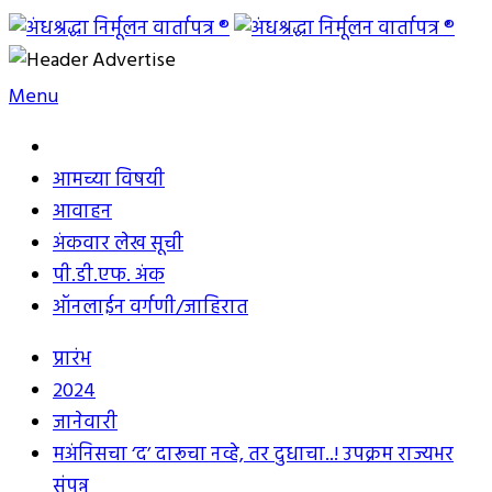
Skip
to
अंधश्रद्धा निर्मूलन वार्तापत्र ®
महाराष्ट्र अंधश्रद्धा निर्मूलन समिती™चे मुखपत्र
content
Menu
आमच्या विषयी
आवाहन
अंकवार लेख सूची
पी.डी.एफ. अंक
ऑनलाईन वर्गणी/जाहिरात
प्रारंभ
2024
जानेवारी
मअंनिसचा ‘द’ दारूचा नव्हे, तर दुधाचा..! उपक्रम राज्यभर
संपन्न