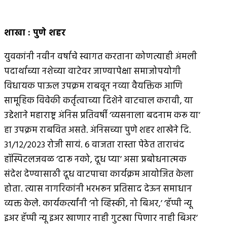
शाखा
:
पुणे शहर
युवकांनी नवीन वर्षाचे स्वागत करताना कोणत्याही अंमली
पदार्थाच्या नशेच्या वाटेवर जाण्यापेक्षा समाजोपयोगी
विधायक पाऊल उपक्रम राबवून नव्या वैयक्तिक आणि
सामूहिक विवेकी कर्तृत्वाच्या दिशेने वाटचाल करावी, या
उद्देशाने महाराष्ट्र अंनिस प्रतिवर्षी ‘व्यसनाला बदनाम करू या’
हा उपक्रम राबवित असते. अंनिसच्या पुणे शहर शाखेने दि.
३१/१२/२०२३ रोजी सायं. ६ वाजता रास्ता पेठेत ताराचंद
हॉस्पिटलजवळ ‘दारू नको, दूध प्या’ असा प्रबोधनात्मक
संदेश देण्यासाठी दूध वाटपाचा कार्यक्रम आयोजित केला
होता. त्यास नागरिकांनी भरभरून प्रतिसाद देऊन समाधान
व्यक्त केले. कार्यकर्त्यांनी ‘नो व्हिस्की, नो बिअर,’ ‘हॅप्पी न्यू
इअर हॅप्पी न्यू इअर खाणार नाही गुटखा पिणार नाही बिअर’