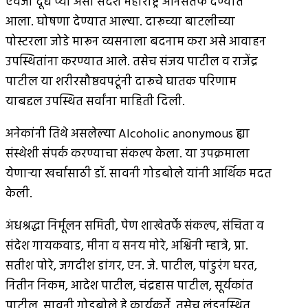
ऐवजी दूध प्या असा संदेश महाराष्ट्र अंनिसतर्फे देण्यात
आला. घोषणा देण्यात आल्या. दारूच्या बाटलीच्या
पोस्टरला जोडे मारून व्यसनाला बदनाम करा असे आवाहन
उपस्थितांना करण्यात आले. तसेच संजय पाटील व राजेंद्र
पाटील या शरीरसौष्ठवपटूंनी दारूचे घातक परिणाम
याबद्दल उपस्थित सर्वांना माहिती दिली.
अनेकांनी तिथे असलेल्या Alcoholic anonymous ह्या
संस्थेशी संपर्क करण्याचा संकल्प केला. या उपक्रमाला
येणार्‍या खर्चासाठी डॉ. सावनी गोडबोले यांनी आर्थिक मदत
केली.
अंधश्रद्धा निर्मूलन समिती, पेण शाखेतर्फे संकल्प, संचिता व
संदेश गायकवाड, मीना व सनय मोरे, अश्विनी म्हात्रे, प्रा.
सतीश पोरे, जगदीश डांगर, एन. जे. पाटील, पांडुरंग घरत,
नितीन निकम, आदेश पाटील, चंद्रहास पाटील, सूर्यकांत
पाटील, सावनी गोडबोले हे कार्यकर्ते, तसेच लंडनस्थित