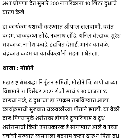
अशा घोषणा देत सुमारे २०० नागरिकांना १० लिटर दुधाचे
वाटप केले.
हा कार्यक्रम यशस्वी करण्यात श्रीपाल ललवाणी, वसंत
कदम, बाळकृष्ण लोंढे, नवनाथ लोंढे, अनिल वेल्हाळ, सुरेश
सपकाळ, नागेश कवडे, इंद्रजित देसाई, आनंद कांबळे,
चंद्रकांत कदम या कार्यकर्त्यांनी सहभाग घेतला.
शाखा
:
मोहोने
महाराष्ट्र अंधश्रद्धा निर्मूलन समिती, मोहोने जि. ठाणे यांच्या
विद्यमाने ३१ डिसेंबर २०२३ रोजी सायं.६.३० वाजता ‘द
दारूचा नव्हे, द दुधाचा’ हा उपक्रम राबविण्यात आला.
कार्यक्रमाची सुरुवात चळवळीच्या गीताने झाली. या वेळी
दारू पिण्यामुळे शरीरावर होणारे दुष्परिणाम व दूध
शरीरासाठी किती उपायकारक हे सांगण्यात आले व नव्या
वर्षाची सुरुवात व्यसनाला बदनाम करून दारू न पिता दूध