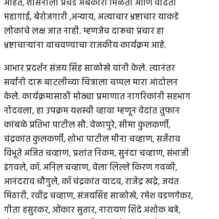
आहेत, शासनाला प्रचंड अबकारी मिळतो आणि वाढती
महागाई, बेरोजगारी ,अन्याय, अत्याचार भ्रष्टाचार याकडे
लोकांचे लक्ष जात नाही. म्हणजेच दारूचा प्रचार हा
भ्रष्टाचार्‍यांना वाचवण्याचा राजकीय कार्यक्रम आहे.
आभार प्रदर्शन संजय सिंह साळोखे यांनी केले. त्यानंतर
सर्वांनी दारू बाटलीच्या चित्राला चप्पल मारा आंदोलन
केले. कार्यक्रमासाठी मोठ्या प्रमाणात नागरिकांनी सहभाग
नोंदवला, हा उपक्रम यशस्वी व्हावा म्हणून वेदांत तुफान
कांबळे प्रतिभा पाटील सौ. वेळापुरे, सीमा कुलकर्णी,
चंद्रकांत कुलकर्णी, शोभा पाटील मीना चव्हाण, सर्जेराव
विभूते अजित चव्हाण, प्रशांत निकम, सुनंदा चव्हाण, संभाजी
इंगवले, कॉ. अनिल चव्हाण, वेला लिल्ले किरण गवळी,
आनंदराव चौगुले, कॉ चंद्रकांत यादव, राजेंद्र खद्रे, जयंत
मिठारी, रवींद्र चव्हाण, संजयसिंह साळोखे, रमेश वडणगेकर,
गीता हसुरकर, ओंकार सुतार, नारायण शिंदे अशोक बन्ने,