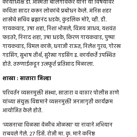
कार्याध्यक्ष डॉ. अस्मिता बालगावकर यांनी या विषयावर
कविता सादर करून लोकांचे प्रबोधन केले. अंनिस शहर
शाखेचे सचिव ब्रह्मानंद धडके, कुंडलिक मोरे, व्ही. डी.
गायकवाड, उषा शहा, निशा भोसले, विजय जाधव, यशवंत
फडतरे, निनाद शहा, उषा धडके, किरण गायकवाड, पुष्पा
गायकवाड, विमल काळे, धनाजी राऊत, निलेश गुरव, गोरख
गडसिंग, सुभाष तीर्थ, सुरेखा गडसिंग इ. कार्यकर्ते उपस्थित
होते. तरुणाईकडून उत्स्फूर्त प्रतिसाद मिळाला.
शाखा
:
सातारा जिल्हा
परिवर्तन व्यसनमुक्ती संस्था, सातारा व वाठार पोलीस ठाणे
यांच्या संयुक्त विद्यमाने व्यसनमुक्ती जनजागृती कार्यक्रम
आयोजित केले होते.
‘व्यसनाचा विळखा वेळीच ओळखा’ या नावाने अभियान
राबवले गेले. २७ डिसें. रोजी मा. कृ. माने कनिष्ठ