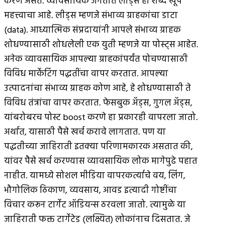
करणे असते. व्यावसायिक जगतात लीड्स हा शब्द खूप
महत्त्वाचा आहे. लीड्स म्हणजे संभाव्य ग्राहकांचा डाटा
(data). आध्यात्मिक संप्रदायांनी आपले संभाव्य ग्राहक
शोधण्यासाठी शोधलेली एक युती म्हणजे या पोस्ट्स आहेत.
अनेक व्यावसायिक आपल्या ग्राहकांपर्यंत पोचण्यासाठी
विविध मार्केटिंग पद्धतींचा वापर करतात. आपल्या
उत्पादनांचा संभाव्य ग्राहक कोण आहे, हे शोधण्यासाठी ते
विविध तंत्रांचा वापर करतात. फेसबुक अ‍ॅड्स, गुगल अ‍ॅड्स,
यांबरोबरच पोस्ट boost करणे हा प्रकारही वापरला जातो.
अर्थात, यासाठी पैसे खर्च करावे लागतात. पण या
पद्धतीच्या जाहिराती इतक्या परिणामकारक असतात की,
यांवर पैसे खर्च करण्यास व्यावसायिक लोक मागेपुढे पहात
नाहीत. यामध्ये सोशल मीडिया वापरकर्त्याचे वय, लिंग,
भौगोलिक ठिकाण, व्यवसाय, आवड इत्यादी गोष्टींचा
विचार करून टार्गेट ऑडियन्स ठरवला जातो. त्यामुळे या
जाहिराती फक्त टार्गेटेड (लक्ष्यित) लोकांनाच दिसतात. जे