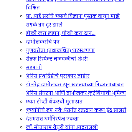
दिक्षित
प्रा. आर्डे सरांचे ‘फसवे विज्ञान’ पुस्तक वाचून माझे
सगळे भ्रम दूर झाले
होळी करा लहान, पोळी करा दान...
दाभोलकरांचे पत्र
गुणवत्तेचा (तथाकथित) ‘तटस्थ’पणा
सेल्फ रिस्पेक्ट चळवळीची शंभरी
सहभागी
अंनिस ग्रंथदिंडीचे पुरस्कार जाहीर
डॉ.नरेंद्र दाभोलकर खून खटल्याच्या निकालाबाबत
अंनिस संघटना आणि दाभोलकर कुटुंबियांची भूमिका
एका टीव्ही अंँकरची मुलाखत
‘कुर्बानीचे रूप नवे’ अंतर्गत रक्तदान करून ईद साजरी
देशभरात धर्मनिरपेक्ष एकता
कॉ. सीताराम येचुरी यांना आदरांजली