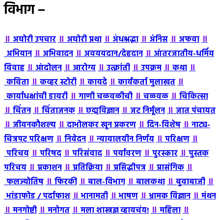
विभाग –
॥
॥
॥
॥
॥
॥
अघोरी उपचार
अघोरी प्रथा
अंधश्रद्धा
अंंनिस
अफवा
॥
॥
॥
अभियान
अभिवादन
अवयवदान/देहदान
आंतरजातीय-धर्मिय
॥
॥
॥
॥
॥
॥
विवाह
आंदोलन
आरोग्य
उत्क्रांती
उपक्रम
कथा
॥
॥
॥
॥
कविता
कव्हर स्टोरी
कायदे
कार्यकर्ता मुलाखत
॥
॥
॥
कार्याधक्षांची डायरी
गाणी चळवळीची
चळवळ
चिकित्सा
॥
॥
॥
॥
॥
चिंतन
चिंताजनक
छद्मविज्ञान
जट निर्मूलन
जात पंचायत
॥
॥
॥
॥
जीवनकौशल्य
दाभोलकर खून प्रकरण
दिन-विशेष
नाट्य-
॥
॥
॥
॥
चित्रपट परिक्षण
निवेदन
न्यायालयीन निर्णय
परिक्षण
॥
॥
॥
॥
॥
परिचय
परिषद
परिसंवाद
पर्यावरण
पुरस्कार
पुस्तक
॥
॥
॥
॥
॥
परिचय
प्रकाशन
प्रतिक्रिया
प्रसिद्धीपत्र
प्रासंगिक
॥
॥
॥
॥
॥
फलज्योतिष
फिरकी
बाल-विभाग
बालकथा
बुवाबाजी
॥
॥
॥
॥
भांडाफोड / पर्दाफाश
भानामती
भाषण
भ्रामक विज्ञान
मंथन
॥
॥
॥
॥
॥
मनगोष्टी
मनोगत
मला शास्त्रज्ञ व्हायचंय!
महिला