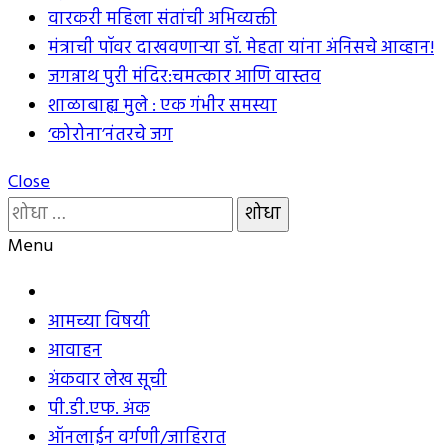
वारकरी महिला संतांची अभिव्यक्ती
मंत्राची पॉवर दाखवणार्‍या डॉ. मेहता यांना अंनिसचे आव्हान!
जगन्नाथ पुरी मंदिर:चमत्कार आणि वास्तव
शाळाबाह्य मुले : एक गंभीर समस्या
‘कोरोना’नंतरचे जग
Close
यांचा
शोध
Menu
घ्या
:
आमच्या विषयी
आवाहन
अंकवार लेख सूची
पी.डी.एफ. अंक
ऑनलाईन वर्गणी/जाहिरात