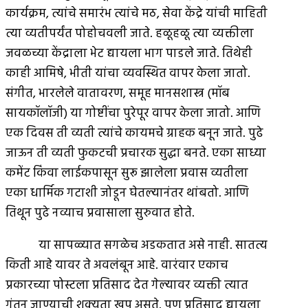
कार्यक्रम, त्यांचे समारंभ त्यांचे मठ, सेवा केंद्रे यांची माहिती
त्या व्यतीपर्यंत पोहोचवली जाते. हळूहळू त्या व्यक्तीला
जवळच्या केंद्राला भेट द्यायला भाग पाडले जाते. तिथेही
काही आमिषे, भीती यांचा व्यवस्थित वापर केला जातो.
संगीत, भारलेले वातावरण, समूह मानसशास्त्र (मॉब
सायकॉलॉजी) या गोष्टींचा पुरेपूर वापर केला जातो. आणि
एक दिवस ती व्यती त्यांचे कायमचे ग्राहक बनून जाते. पुढे
जाऊन ती व्यती फुकटची प्रचारक सुद्धा बनते. एका साध्या
कमेंट किंवा लाईकपासून सुरू झालेला प्रवास व्यतीला
एका धार्मिक गटाशी जोडून घेतल्यानंतर थांबतो. आणि
तिथून पुढे नव्याच प्रवासाला सुरुवात होते.
या सापळ्यात सगळेच अडकतात असे नाही. सातत्य
किती आहे यावर ते अवलंबून आहे. वारंवार एकाच
प्रकारच्या पोस्टला प्रतिसाद देत गेल्यावर व्यक्ती त्यात
गुंतून जाण्याची शक्यता खूप असते. पण प्रतिसाद द्यायला