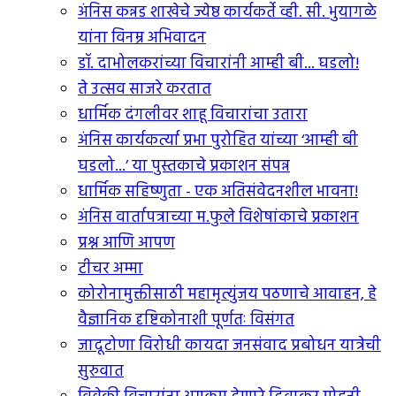
अंनिस कन्नड शाखेचे ज्येष्ठ कार्यकर्ते व्ही. सी. भुयागळे
यांना विनम्र अभिवादन
डॉ. दाभोलकरांच्या विचारांनी आम्ही बी... घडलो!
ते उत्सव साजरे करतात
धार्मिक दंगलीवर शाहू विचारांचा उतारा
अंनिस कार्यकर्त्या प्रभा पुरोहित यांच्या ‘आम्ही बी
घडलो...’ या पुस्तकाचे प्रकाशन संपन्न
धार्मिक सहिष्णुता - एक अतिसंवेदनशील भावना!
अंनिस वार्तापत्राच्या म.फुले विशेषांकाचे प्रकाशन
प्रश्न आणि आपण
टीचर अम्मा
कोरोनामुक्तीसाठी महामृत्युंजय पठणाचे आवाहन, हे
वैज्ञानिक दृष्टिकोनाशी पूर्णतः विसंगत
जादूटोणा विरोधी कायदा जनसंवाद प्रबोधन यात्रेची
सुरुवात