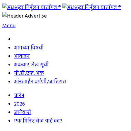
Skip
to
अंधश्रद्धा निर्मूलन वार्तापत्र ®
महाराष्ट्र अंधश्रद्धा निर्मूलन समिती™चे मुखपत्र
content
Menu
आमच्या विषयी
आवाहन
अंकवार लेख सूची
पी.डी.एफ. अंक
ऑनलाईन वर्गणी/जाहिरात
प्रारंभ
2026
जानेवारी
एक मिनिट वेळ आहे का?