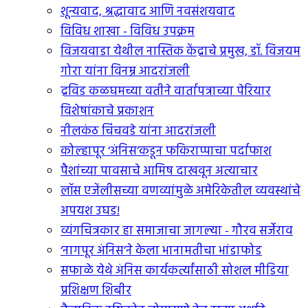
शून्यवाद, श्रद्धावाद आणि नवसंशयवाद
विविध शाखा - विविध उपक्रम
विजयवाडा येथील नास्तिक केंद्राचे प्रमुख, डॉ. विजयम
गोरा यांना विनम्र आदरांजली
द्रविड कळघमच्या वतीने वार्तापत्राच्या पेरियार
विशेषांकाचे प्रकाशन
नीलकंठ चिंचवडे यांना आदरांजली
कोल्हापूर ‘अंनिस’कडून फकिराप्पाचा पर्दाफाश
पैशांच्या पावसाचे आमिष दाखवून अत्याचार
लॉस एजेंलीसच्या वणव्यांमुळे अमेरिकेतील व्यवस्थांचे
अपयश उघड!
व्यंगचित्रकार हा समाजाचा जागल्या - गौरव सर्जेराव
‘नागपूर अंनिस’ने केला भानामतीचा भांडाफोड
सफाळे येथे अंनिस कार्यकर्त्यांसाठी सोशल मीडिया
प्रशिक्षण शिबीर