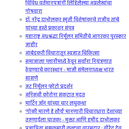
विविध वर्तमानपत्रांनी लिहिलेल्या अग्रलेखांचा
गोषवारा
डॉ. नरेंद्र दाभोलकर स्मृती विशेषांकाचे राजीव तांबे
यांच्या हस्ते प्रकाशन संपन्न
महाराष्ट्र अंधश्रद्धा निर्मूलन समितीचे आगरकर पुरस्कार
जाहीर
आंबेडकरी विचारातून स्वजात चिकित्सा
समाजाला ग्लानीमध्ये ठेवून सर्वांना नियंत्रणात
ठेवण्याचे कारस्थान - माजी संमेलनाध्यक्ष भारत
सासणे
जट निर्मूलन फोटो प्रदर्शन
अंनिसची कोरोना संकटात मदत
मार्टिन जॉन यांच्या चार लघुकथा
‘गोळी मारणे हे शौर्य’ मानणारी विचारधारा देशाच्या
तरुणाईला घातक! - मुक्ता आणि हमीद दाभोलकर
प्रजापिता ब्रह्मकुमारी कल्टचा वारसदार : वीरेंद्र देव