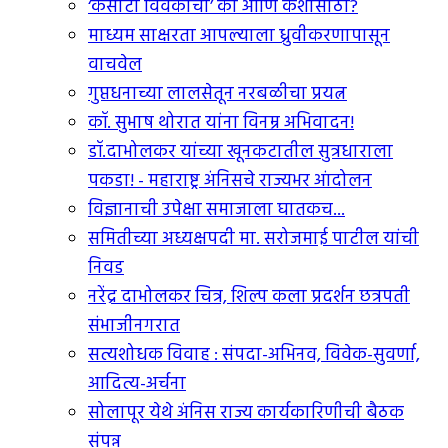
‘कसोटी विवेकाची’ का आणि कशासाठी?
माध्यम साक्षरता आपल्याला ध्रुवीकरणापासून
वाचवेल
गुप्तधनाच्या लालसेतून नरबळीचा प्रयत्न
कॉ. सुभाष थोरात यांना विनम्र अभिवादन!
डॉ.दाभोलकर यांच्या खूनकटातील सुत्रधाराला
पकडा! - महाराष्ट्र अंनिसचे राज्यभर आंदोलन
विज्ञानाची उपेक्षा समाजाला घातकच...
समितीच्या अध्यक्षपदी मा. सरोजमाई पाटील यांची
निवड
नरेंद्र दाभोलकर चित्र, शिल्प कला प्रदर्शन छत्रपती
संभाजीनगरात
सत्यशोधक विवाह : संपदा-अभिनव, विवेक-सुवर्णा,
आदित्य-अर्चना
सोलापूर येथे अंनिस राज्य कार्यकारिणीची बैठक
संपन्न