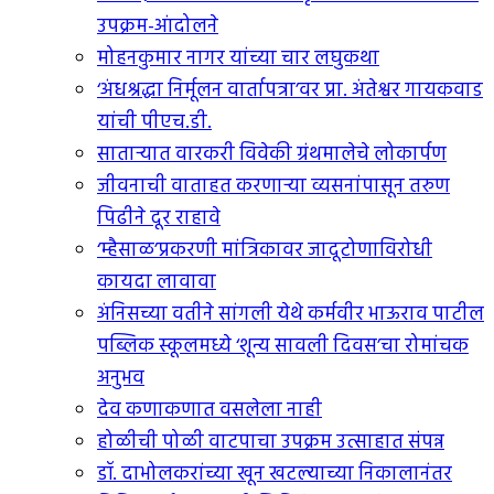
उपक्रम-आंदोलने
मोहनकुमार नागर यांच्या चार लघुकथा
‘अंधश्रद्धा निर्मूलन वार्तापत्रा’वर प्रा. अंतेश्वर गायकवाड
यांची पीएच.डी.
सातार्‍यात वारकरी विवेकी ग्रंथमालेचे लोकार्पण
जीवनाची वाताहत करणार्‍या व्यसनांपासून तरुण
पिढीने दूर राहावे
‘म्हैसाळ’प्रकरणी मांत्रिकावर जादूटोणाविरोधी
कायदा लावावा
अंनिसच्या वतीने सांगली येथे कर्मवीर भाऊराव पाटील
पब्लिक स्कूलमध्ये ‘शून्य सावली दिवस’चा रोमांचक
अनुभव
देव कणाकणात वसलेला नाही
होळीची पोळी वाटपाचा उपक्रम उत्साहात संपन्न
डॉ. दाभोलकरांच्या खून खटल्याच्या निकालानंतर