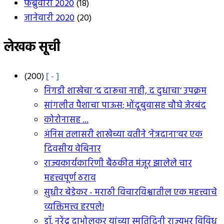
फेब्रुवारी 2020
(18)
जानेवारी 2020
(20)
लेखक सूची
(200)
[ - ]
निगडी शाखेचा ‘द दारूचा नाही, द दुधाचा’ उपक्रम
सांगलीत पैशाचा पाऊस; भोंदूबुवासह चौघे जेरबंद
कोरोनासह ...
अंनिस तलासरी शाखेच्या वतीने ‘नेत्रदाना’वर एक
दिवसीय वेबिनार
राज्यकार्यकारिणी बैठकीत मंजूर झालेले चार
महत्त्वपूर्ण ठराव
सुधीर बेडेकर - मराठी विचारविश्वातील एक महत्त्वाचे
व्यक्तिमत्त्व हरपले!
डॉ. नरेंद्र दाभोलकर यांच्या स्मृतिदिनी राज्यभर विविध