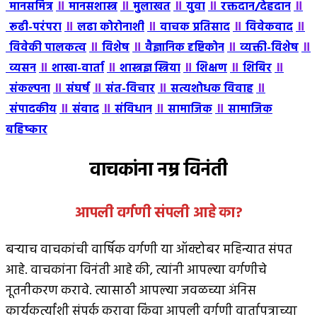
॥
॥
॥
॥
॥
मानसमित्र
मानसशास्त्र
मुलाखत
युवा
रक्तदान/देहदान
॥
॥
॥
॥
रूढी-परंपरा
लढा कोरोनाशी
वाचक प्रतिसाद
विवेकवाद
॥
॥
॥
॥
विवेकी पालकत्व
विशेष
वैज्ञानिक दृष्टिकोन
व्यक्ती-विशेष
॥
॥
॥
॥
॥
व्यसन
शाखा-वार्ता
शास्त्रज्ञ स्त्रिया
शिक्षण
शिबिर
॥
॥
॥
॥
संकल्पना
संघर्ष
संत-विचार
सत्यशोधक विवाह
॥
॥
॥
॥
संपादकीय
संवाद
संविधान
सामाजिक
सामाजिक
बहिष्कार
वाचकांना नम्र विनंती
आपली वर्गणी संपली आहे
का
?
बर्‍याच वाचकांची वार्षिक वर्गणी या ऑक्टोबर महिन्यात संपत
आहे. वाचकांना विनंती आहे की, त्यांनी आपल्या वर्गणीचे
नूतनीकरण करावे. त्यासाठी आपल्या जवळच्या अंनिस
कार्यकर्त्यांशी संपर्क करावा किंवा आपली वर्गणी वार्तापत्राच्या