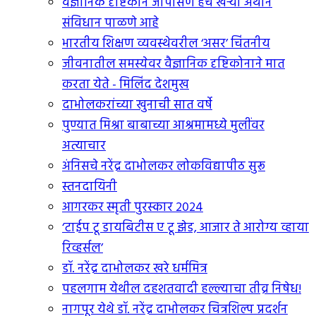
वैज्ञानिक दृष्टिकोन जोपासणे हेच खर्‍या अर्थाने
संविधान पाळणे आहे
भारतीय शिक्षण व्यवस्थेवरील ‘असर’ चिंतनीय
जीवनातील समस्येवर वैज्ञानिक दृष्टिकोनाने मात
करता येते - मिलिंद देशमुख
दाभोलकरांच्या खुनाची सात वर्षे
पुण्यात मिश्रा बाबाच्या आश्रमामध्ये मुलींवर
अत्याचार
अंनिसचे नरेंद्र दाभोलकर लोकविद्यापीठ सुरू
स्तनदायिनी
आगरकर स्मृती पुरस्कार २०२४
‘टाईप टू डायबिटीस ए टू झेड, आजार ते आरोग्य व्हाया
रिव्हर्सल’
डॉ. नरेंद्र दाभोलकर खरे धर्ममित्र
पहलगाम येथील दहशतवादी हल्ल्याचा तीव्र निषेध!
नागपूर येथे डॉ. नरेंद्र दाभोलकर चित्रशिल्प प्रदर्शन