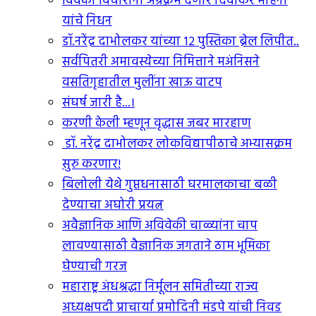
विवेकी विचारांना अग्रक्रम देणारे दिवाकर मोहनी
यांचे निधन
डॉ.नरेंद्र दाभोलकर यांच्या १२ पुस्तिका ब्रेल लिपीत..
सर्वपितरी अमावस्येच्या निमित्ताने मअंनिसने
वसतिगृहातील मुलींना खाऊ वाटप
संघर्ष जारी है...।
करणी केली म्हणून वृद्धास जबर मारहाण
डॉ. नरेंद्र दाभोलकर लोकविद्यापीठाचे अभ्यासक्रम
सुरु करणार!
बिलोली येथे गुप्तधनासाठी घरमालकाचा बळी
देण्याचा अघोरी प्रयत्न
अवैज्ञानिक आणि अविवेकी चाळ्यांना चाप
लावण्यासाठी वैज्ञानिक जगताने ठाम भूमिका
घेण्याची गरज
महाराष्ट्र अंधश्रद्धा निर्मूलन समितीच्या राज्य
अध्यक्षपदी प्राचार्या प्रमोदिनी मंडपे यांची निवड