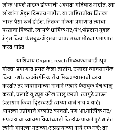
लोक आपले ग्राहक होण्याची शक्यता अजिबात नाहीत, त्या
लोकांना अ‍ॅड्स दिसतच नाहीत. या जाहिरातींवर जितका
जास्त पैसा खर्च होईल, तितका मोठ्या प्रमाणात त्याचा
परतावा मिळतो. त्यामुळे धार्मिक गट/पंथ/संप्रदाय गुगल
अ‍ॅड्स किंवा फेसबुक अ‍ॅड्सचा वापर सध्या मोठ्या प्रमाणात
करत आहेत.
याशिवाय Organic reach मिळवण्याचाही खूप
मोठ्या प्रमाणात प्रयत्न केला जातोय. एखादा व्यावसायिक
किंवा उद्योजक ऑरगॅनिक रीच मिळवण्यासाठी काय
करतो? तर व्यवसायाच्या नावाने एखादे फेसबुक पेज चालू
करतो, एखादे यू ट्यूब चॅनेल चालू करतो. त्यापुढे जाऊन
इंस्टाग्राम किंवा ट्विटरवरही (सध्या याचे नाव X आहे)
आपल्या उद्योगाचे अकाउंट बनवतो. पण आध्यात्मिक गट/
संप्रदाय या व्यावसायिकांच्याही कित्येक पावले पुढे आहेत.
त्यांनी आपल्या गटाच्या/संप्रदायाच्या नावे एक नव्हे; तर