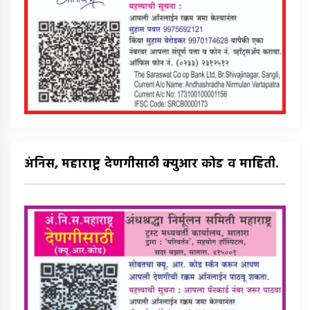
अंनिस, महाराष्ट्र देणगीसाठी क्युआर कोड व माहिती.