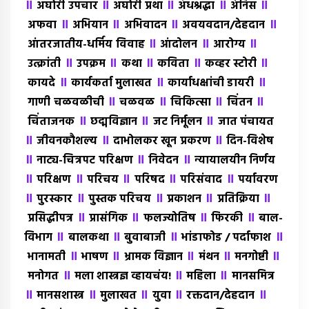
॥
॥
॥
॥
॥
अघोरी उपचार
अघोरी प्रथा
अंधश्रद्धा
अंंनिस
॥
॥
॥
॥
अफवा
अभियान
अभिवादन
अवयवदान/देहदान
॥
॥
॥
आंतरजातीय-धर्मिय विवाह
आंदोलन
आरोग्य
॥
॥
॥
॥
॥
उत्क्रांती
उपक्रम
कथा
कविता
कव्हर स्टोरी
॥
॥
॥
कायदे
कार्यकर्ता मुलाखत
कार्याधक्षांची डायरी
॥
॥
॥
॥
गाणी चळवळीची
चळवळ
चिकित्सा
चिंतन
॥
॥
॥
चिंताजनक
छद्मविज्ञान
जट निर्मूलन
जात पंचायत
॥
॥
॥
जीवनकौशल्य
दाभोलकर खून प्रकरण
दिन-विशेष
॥
॥
॥
नाट्य-चित्रपट परिक्षण
निवेदन
न्यायालयीन निर्णय
॥
॥
॥
॥
॥
परिक्षण
परिचय
परिषद
परिसंवाद
पर्यावरण
॥
॥
॥
॥
॥
पुरस्कार
पुस्तक परिचय
प्रकाशन
प्रतिक्रिया
॥
॥
॥
॥
प्रसिद्धीपत्र
प्रासंगिक
फलज्योतिष
फिरकी
बाल-
॥
॥
॥
॥
विभाग
बालकथा
बुवाबाजी
भांडाफोड / पर्दाफाश
॥
॥
॥
॥
॥
भानामती
भाषण
भ्रामक विज्ञान
मंथन
मनगोष्टी
॥
॥
॥
मनोगत
मला शास्त्रज्ञ व्हायचंय!
महिला
मानसमित्र
॥
॥
॥
॥
॥
मानसशास्त्र
मुलाखत
युवा
रक्तदान/देहदान