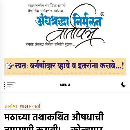
Skip
to
content
अंधश्रद्धा निर्मूलन वार्तापत्र ®
महाराष्ट्र अंधश्रद्धा निर्मूलन समिती™चे मुखपत्र
MENU
आरोग्य
शाखा-वार्ता
मठाच्या तथाकथित औषधाची