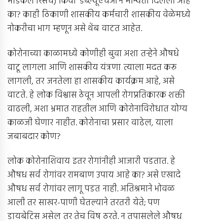
मेडिकल रिसर्च) किंवा ‘डब्ल्यूएचओ’ने मान्यता दिलेली आहे
का? काही ठिकाणी शासकीय कर्मचारी शासकीय वेळेमध्ये
नोकरीचा भाग म्हणून असे थेंब वाटत आहेत.
कोरोनाच्या काळामध्ये कोणीही बुवा अशा तर्‍हेने औषधे
वाटू लागला आणि शासकीय यंत्रणा त्याला मदत करू
लागली, तर जनतेला हा शासकीय कार्यक्रम आहे, असे
वाटते. हे लोक विश्वास ठेवून आपली रोगप्रतिकारक शक्ती
वाढली, अशा भ्रमात राहतील आणि कोरोनाविरोधात योग्य
काळजी घेणार नाहीत. कोरोनाचा प्रसार वाढेल, याला
जबाबदार कोण?
लोक कोरोनाशिवाय इतर रोगांनीही आजारी पडतात. हे
औषध सर्व रोगांवर रामबाण उपाय आहे का? असे एखादे
औषध सर्व रोगांवर लागू पडत नाही. अतिश्रमाने भोवळ
आली तर साखर-पाणी घेतल्याने तरतरी येते; पण
डायबेटिस असेल तर तेच विष ठरते. न तपासलेले औषध