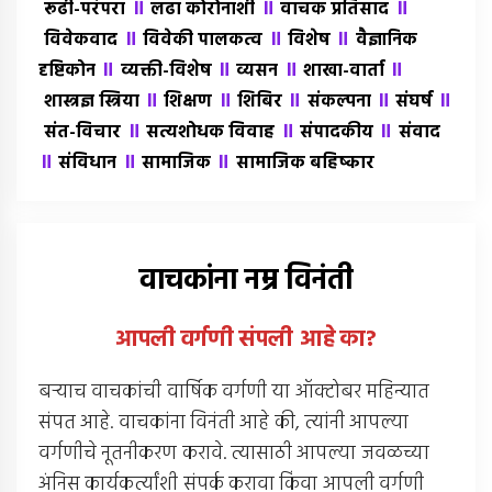
॥
॥
॥
रूढी-परंपरा
लढा कोरोनाशी
वाचक प्रतिसाद
॥
॥
॥
विवेकवाद
विवेकी पालकत्व
विशेष
वैज्ञानिक
॥
॥
॥
॥
दृष्टिकोन
व्यक्ती-विशेष
व्यसन
शाखा-वार्ता
॥
॥
॥
॥
॥
शास्त्रज्ञ स्त्रिया
शिक्षण
शिबिर
संकल्पना
संघर्ष
॥
॥
॥
संत-विचार
सत्यशोधक विवाह
संपादकीय
संवाद
॥
॥
॥
संविधान
सामाजिक
सामाजिक बहिष्कार
वाचकांना नम्र विनंती
आपली वर्गणी संपली आहे
का
?
बर्‍याच वाचकांची वार्षिक वर्गणी या ऑक्टोबर महिन्यात
संपत आहे. वाचकांना विनंती आहे की, त्यांनी आपल्या
वर्गणीचे नूतनीकरण करावे. त्यासाठी आपल्या जवळच्या
अंनिस कार्यकर्त्यांशी संपर्क करावा किंवा आपली वर्गणी