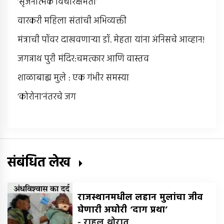
‘सृजनात्मक विचारक्षमता’
वारकरी महिला संतांची अभिव्यक्ती
मंत्राची पॉवर दाखवणार्‍या डॉ. मेहता यांना अंनिसचे आव्हान!
जगन्नाथ पुरी मंदिर:चमत्कार आणि वास्तव
शाळाबाह्य मुले : एक गंभीर समस्या
‘कोरोना’नंतरचे जग
संबंधित लेख
राजस्थानमधील लहान मुलांचा जीव
घेणारी अघोरी ‘दाग प्रथा’
-
राहुल थोरात