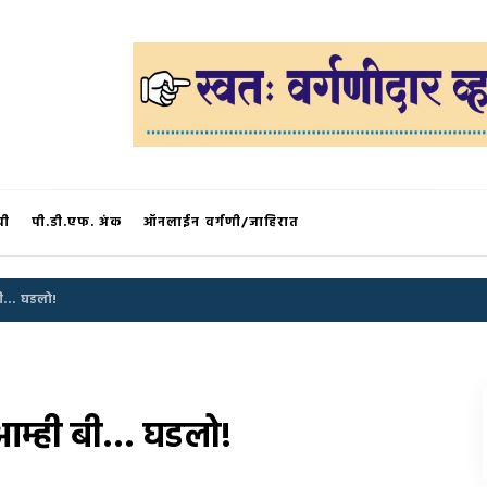
®
ची
पी.डी.एफ. अंक
ऑनलाईन वर्गणी/जाहिरात
 बी… घडलो!
ी आम्ही बी… घडलो!