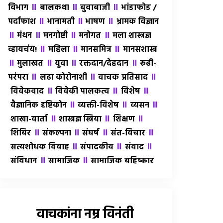
॥
॥
॥
विभाग
बालकथा
बुवाबाजी
भांडाफोड /
॥
॥
॥
पर्दाफाश
भानामती
भाषण
भ्रामक विज्ञान
॥
॥
॥
॥
मंथन
मनगोष्टी
मनोगत
मला शास्त्रज्ञ
॥
॥
॥
व्हायचंय!
महिला
मानसमित्र
मानसशास्त्र
॥
॥
॥
॥
मुलाखत
युवा
रक्तदान/देहदान
रूढी-
॥
॥
॥
परंपरा
लढा कोरोनाशी
वाचक प्रतिसाद
॥
॥
॥
विवेकवाद
विवेकी पालकत्व
विशेष
॥
॥
॥
वैज्ञानिक दृष्टिकोन
व्यक्ती-विशेष
व्यसन
॥
॥
॥
शाखा-वार्ता
शास्त्रज्ञ स्त्रिया
शिक्षण
॥
॥
॥
॥
शिबिर
संकल्पना
संघर्ष
संत-विचार
॥
॥
॥
सत्यशोधक विवाह
संपादकीय
संवाद
॥
॥
संविधान
सामाजिक
सामाजिक बहिष्कार
वाचकांना नम्र विनंती