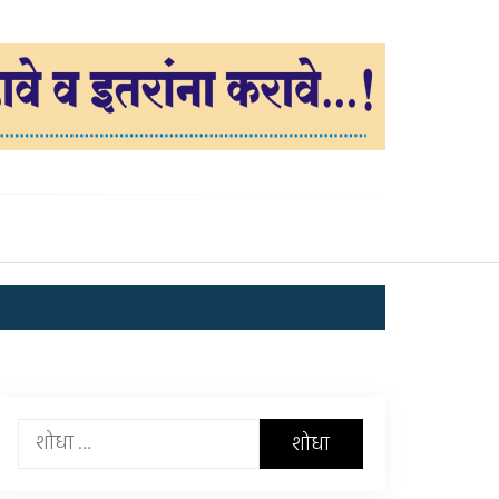
यांचा
शोध
घ्या