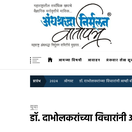
Skip
to
content
अंधश्रद्धा निर्मूलन वार्तापत्र 
महाराष्ट्र अंधश्रद्धा निर्मूलन समिती™चे मुखपत्र
आमच्या विषयी
आवाहन
अंकवार लेख सू
प्रारंभ
2024
ऑगस्ट
डॉ. दाभोलकरांच्या विचारांनी आम्ही
युवा
डॉ. दाभोलकरांच्या विचारांन