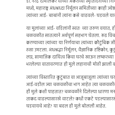
डॉ. नरेंद्र दाभोलकर यांच्या अकराव्या स्मृतिदिनाच्या नि
मध्ये, महाराष्ट्र अंधश्रध्दा निर्मूलन समितीच्या काही ज्येष
त्यांच्या आई- बाबांनी त्यांना कसे वाढवले- घडवले 
या मुलांच्या आई- वडिलांनी स्वतः च्या तरुण वयात, ही 
चळवळीत सातत्याने अर्थपूर्ण सहभाग घेतला. रूढ विच
करण्याच्या त्यांच्या या निर्णयाचा त्यांच्या कौटुंबि
ठसा उमटला. अंधश्रद्धा निर्मूलन, वैज्ञानिक दृष्टिकोन, 
लग्न, सामाजिक दायित्व किंवा घरचे खाऊन लष्करच्या भ
भरलेल्या वातावरणात ही मुले लहानाची मोठी झाली 
त्यांच्या विस्तारित कुटुंबात वा आजूबाजूला त्यांच्या
आई-वडील ज्या चळवळीचा भाग आहेत त्या चळवळीकडे,
ही मुले कशी पाहतात? चळवळीने दिलेल्या धारणा मना
ताकद वाढल्यासारखे वाटले? कधी एकटे पडल्यासारखे वाट
घडवायचे आहे? या बद्दल ही मुले बोलली आहेत.