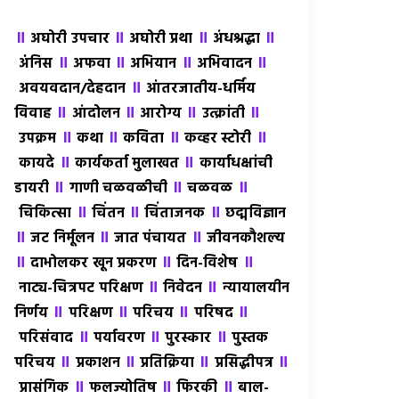
॥
॥
॥
॥
अघोरी उपचार
अघोरी प्रथा
अंधश्रद्धा
॥
॥
॥
॥
अंंनिस
अफवा
अभियान
अभिवादन
॥
अवयवदान/देहदान
आंतरजातीय-धर्मिय
॥
॥
॥
॥
विवाह
आंदोलन
आरोग्य
उत्क्रांती
॥
॥
॥
॥
उपक्रम
कथा
कविता
कव्हर स्टोरी
॥
॥
कायदे
कार्यकर्ता मुलाखत
कार्याधक्षांची
॥
॥
॥
डायरी
गाणी चळवळीची
चळवळ
॥
॥
॥
चिकित्सा
चिंतन
चिंताजनक
छद्मविज्ञान
॥
॥
॥
जट निर्मूलन
जात पंचायत
जीवनकौशल्य
॥
॥
॥
दाभोलकर खून प्रकरण
दिन-विशेष
॥
॥
नाट्य-चित्रपट परिक्षण
निवेदन
न्यायालयीन
॥
॥
॥
॥
निर्णय
परिक्षण
परिचय
परिषद
॥
॥
॥
परिसंवाद
पर्यावरण
पुरस्कार
पुस्तक
॥
॥
॥
॥
परिचय
प्रकाशन
प्रतिक्रिया
प्रसिद्धीपत्र
॥
॥
॥
प्रासंगिक
फलज्योतिष
फिरकी
बाल-