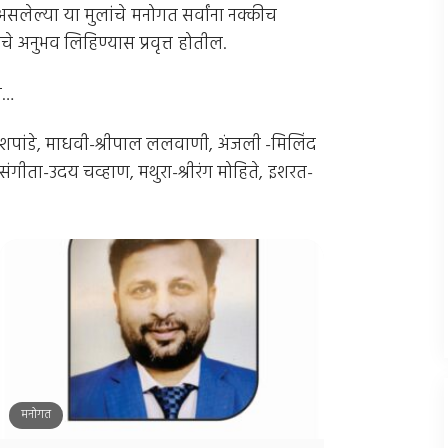
 असलेल्या या मुलांचे मनोगत सर्वांना नक्कीच
ंचे अनुभव लिहिण्यास प्रवृत्त होतील.
त…
ीव देशपांडे, माधवी-श्रीपाल ललवाणी, अंजली -मिलिंद
ंगीता-उदय चव्हाण, मथुरा-श्रीरंग मोहिते, इशरत-
मनोगत