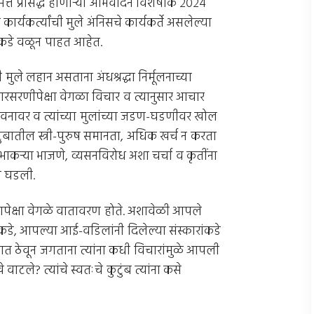
मित्त प्रसिद्ध होणार्‍या अभिवादन विशेषांक २०२४
्ठ कार्यकर्त्यांची मुले अंनिसचे कार्यकर्ते असलेल्या
याकडे वळून पाहत आहेत.
मुले लहान असताना अंधश्रद्धा निर्मूलनाच्या
ारसरणीपेक्षा वेगळा विचार व त्यानुसार आचार
क जीवनावर व त्यांच्या मुलांच्या जडण-घडणीवर खोल
कुटुंबातील स्त्री-पुरुष समानता, अधिक खर्च न करता
ाकर्‍या भाजणे, व्यसनविरोध अशा चर्चा व कृतींना
व घडली.
 घरापेक्षा वेगळे वातावरण होते. अशावेळी आपले
 आपल्या आई-वडिलांनी दिलेल्या संस्कारांकडे
त ठेवून जगताना त्यांना कधी विचारांमुळे आपली
ले? त्यांचे स्वतःचे कुटुंब त्यांना कसे