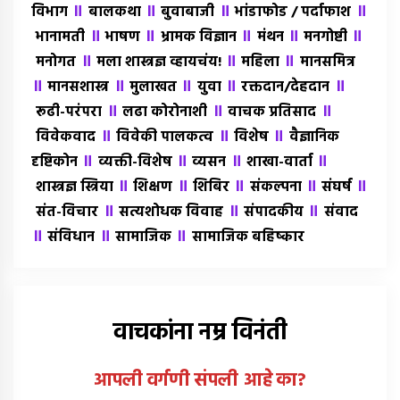
॥
॥
॥
॥
विभाग
बालकथा
बुवाबाजी
भांडाफोड / पर्दाफाश
॥
॥
॥
॥
॥
भानामती
भाषण
भ्रामक विज्ञान
मंथन
मनगोष्टी
॥
॥
॥
मनोगत
मला शास्त्रज्ञ व्हायचंय!
महिला
मानसमित्र
॥
॥
॥
॥
॥
मानसशास्त्र
मुलाखत
युवा
रक्तदान/देहदान
॥
॥
॥
रूढी-परंपरा
लढा कोरोनाशी
वाचक प्रतिसाद
॥
॥
॥
विवेकवाद
विवेकी पालकत्व
विशेष
वैज्ञानिक
॥
॥
॥
॥
दृष्टिकोन
व्यक्ती-विशेष
व्यसन
शाखा-वार्ता
॥
॥
॥
॥
॥
शास्त्रज्ञ स्त्रिया
शिक्षण
शिबिर
संकल्पना
संघर्ष
॥
॥
॥
संत-विचार
सत्यशोधक विवाह
संपादकीय
संवाद
॥
॥
॥
संविधान
सामाजिक
सामाजिक बहिष्कार
वाचकांना नम्र विनंती
आपली वर्गणी संपली आहे
का
?