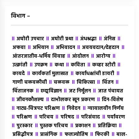
विभाग –
॥
॥
॥
॥
॥
अघोरी उपचार
अघोरी प्रथा
अंधश्रद्धा
अंंनिस
॥
॥
॥
॥
अफवा
अभियान
अभिवादन
अवयवदान/देहदान
॥
॥
॥
आंतरजातीय-धर्मिय विवाह
आंदोलन
आरोग्य
॥
॥
॥
॥
॥
उत्क्रांती
उपक्रम
कथा
कविता
कव्हर स्टोरी
॥
॥
॥
कायदे
कार्यकर्ता मुलाखत
कार्याधक्षांची डायरी
॥
॥
॥
॥
गाणी चळवळीची
चळवळ
चिकित्सा
चिंतन
॥
॥
॥
चिंताजनक
छद्मविज्ञान
जट निर्मूलन
जात पंचायत
॥
॥
॥
जीवनकौशल्य
दाभोलकर खून प्रकरण
दिन-विशेष
॥
॥
॥
नाट्य-चित्रपट परिक्षण
निवेदन
न्यायालयीन निर्णय
॥
॥
॥
॥
॥
परिक्षण
परिचय
परिषद
परिसंवाद
पर्यावरण
॥
॥
॥
॥
॥
पुरस्कार
पुस्तक परिचय
प्रकाशन
प्रतिक्रिया
॥
॥
॥
॥
प्रसिद्धीपत्र
प्रासंगिक
फलज्योतिष
फिरकी
बाल-