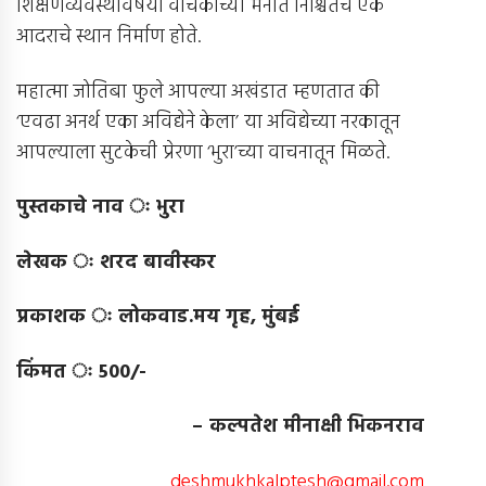
शिक्षणव्यवस्थेविषयी वाचकांच्या मनात निश्चितच एक
आदराचे स्थान निर्माण होते.
महात्मा जोतिबा फुले आपल्या अखंडात म्हणतात की
‘एवढा अनर्थ एका अविद्येने केला’ या अविद्येच्या नरकातून
आपल्याला सुटकेची प्रेरणा ‘भुरा’च्या वाचनातून मिळते.
पुस्तकाचे नाव ः भुरा
लेखक ः शरद बावीस्कर
प्रकाशक ः लोकवाड
.
मय गृह
,
मुंबई
किंमत ः
500/-
–
कल्पतेश मीनाक्षी भिकनराव
deshmukhkalptesh@gmail.com