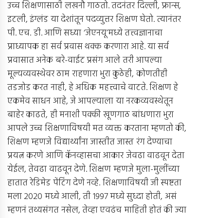
उच्च शिक्षणासाठी लखनौ गाठतो. तदनंतर दिल्ली, फ्रान्स,
इटली, इंग्लंड या देशांतून पदव्युत्तर शिक्षण घेतो. त्यानंतर
पी. एच. डी. आणि सध्या ‘जेएनयू’मध्ये तत्त्वज्ञानाचा
प्राध्यापक हा सर्व प्रवास थक्क करणारा आहे. या सर्व
प्रवासात अनेक बरे-वाईट प्रसंग आले तरी आपल्या
मूल्यव्यवस्थेवर ठाम राहणारा भुरा कुठेही, कोणतीही
तडजोड करत नाही, हे अधिक महत्त्वाचे वाटते. शिक्षण हे
एकमेव साधन आहे, जे आपल्याला या नरकव्यवस्थेतून
बाहेर काढते, ही मनाशी पक्की खूणगाठ बांधणारा भुरा
आपले उच्च शिक्षणाविषयी मत व्यक्त करताना म्हणतो की,
शिक्षण म्हणजे विद्यार्थ्यांना जास्तीत जास्त रंग देण्याचा
प्रयत्न करणे आणि कॅनव्हासचा आकार जेवढा वाढवून देता
येईल, तेवढा वाढवून देणे. शिक्षण म्हणजे मुला-मुलींच्या
हातात रेडिमेड पेंटिंग देणे नव्हे. शिक्षणाविषयी जी स्पष्टता
मला 2020 मध्ये आली, ती 1997 मध्ये सुध्दा होती, असं
म्हणनं तथ्यसंगत नसेल, तेव्हा एवढंच माहिती होतं की ज्या