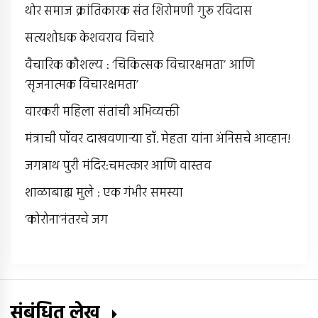
थोर समाज क्रांतिकारक संत शिरोमणी गुरू रविदास
सत्यशोधक केशवराव विचारे
वैचारिक कौशल्य : ‘चिकित्सक विचारक्षमता’ आणि
‘सृजनात्मक विचारक्षमता’
वारकरी महिला संतांची अभिव्यक्ती
मंत्राची पॉवर दाखवणार्‍या डॉ. मेहता यांना अंनिसचे आव्हान!
जगन्नाथ पुरी मंदिर:चमत्कार आणि वास्तव
शाळाबाह्य मुले : एक गंभीर समस्या
‘कोरोना’नंतरचे जग
संबंधित लेख