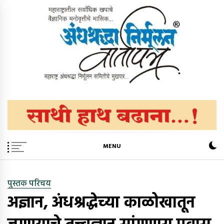
Skip
to
content
अंधश्रद्धा निर्मूलन वार्तापत्र ®
महाराष्ट्र अंधश्रद्धा निर्मूलन समिती™चे मुखपत्र
MENU
पुस्तक परिचय
अज्ञान, अंधश्रद्धेच्या काळोखातून