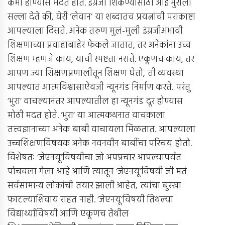
कमी होण्यास मदत होते. इंग्रजी शिकण्यासाठी आई भुराला
सल्ला देते की, घेरी ‘लेवान’ या शब्दातच प्रयत्नांची पराकाष्टा
आपल्याला दिसते. अनेक तरुण मुलं-मुली इंग्रजीअभावी
शिक्षणाच्या प्रवाहाबाहेर फेकले जातात, तर अनेकांना उच्च
शिक्षण म्हणजे काय, याची स्पष्टता नसते. एकूणच काय, तर
आपण ज्या शिक्षणप्रणालीतून शिक्षण घेतो, ती व्यवस्था
आपल्यात आत्मविश्वासाऐवजी न्यूनगंड निर्माण करते. परंतु
‘भुरा’ वाचल्यानंतर आपल्यातील हा न्यूनगंड दूर होण्यास
मोठी मदत होते. ‘भुरा’ या आत्मकथनात वाचकाला
तत्त्वज्ञानाच्या अनेक बाबी वाचायला मिळतात. आपल्याला
उच्चशिक्षणविषयक अनेक नवनवीन बाबींचा परिचय होतो.
विशेषतः ‘जेएनयू’विषयीचा जो अपप्रचार आपल्यापर्यंत
पोचवला गेला आहे आणि त्यातून ‘जेएनयू’विषयी जी मतं
सर्वसामान्य लोकांची तयार झाली आहेत, त्यांचा बुरखा
फाटल्याशिवाय राहत नाही. ‘जेएनयू’विषयी तिथल्या
विद्यार्थ्यांविषयी आणि एकूणच तेथील