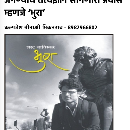
जगण्याचे तत्त्वज्ञान सांगणारा प्रवास
म्हणजे ‘भुरा’
कल्पतेश मीनाक्षी भिकनराव
-
8982966802