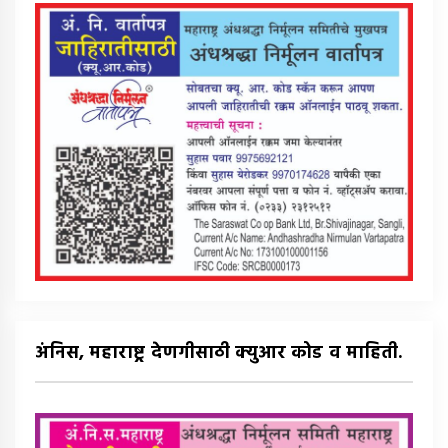
अंनिस, महाराष्ट्र देणगीसाठी क्युआर कोड व माहिती.