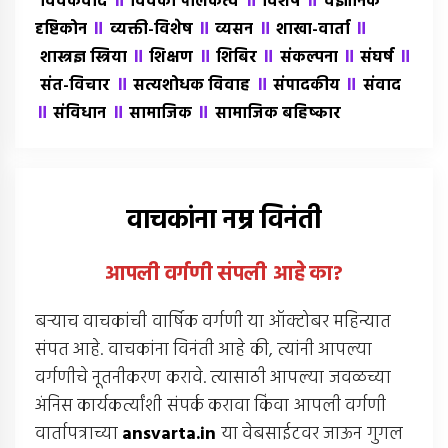
॥
॥
॥
विवेकवाद
विवेकी पालकत्व
विशेष
वैज्ञानिक
॥
॥
॥
॥
दृष्टिकोन
व्यक्ती-विशेष
व्यसन
शाखा-वार्ता
॥
॥
॥
॥
॥
शास्त्रज्ञ स्त्रिया
शिक्षण
शिबिर
संकल्पना
संघर्ष
॥
॥
॥
संत-विचार
सत्यशोधक विवाह
संपादकीय
संवाद
॥
॥
॥
संविधान
सामाजिक
सामाजिक बहिष्कार
वाचकांना नम्र विनंती
आपली वर्गणी संपली आहे
का
?
बर्‍याच वाचकांची वार्षिक वर्गणी या ऑक्टोबर महिन्यात
संपत आहे. वाचकांना विनंती आहे की, त्यांनी आपल्या
वर्गणीचे नूतनीकरण करावे. त्यासाठी आपल्या जवळच्या
अंनिस कार्यकर्त्यांशी संपर्क करावा किंवा आपली वर्गणी
वार्तापत्राच्या
ansvarta.in
या वेबसाईटवर जाऊन गुगल