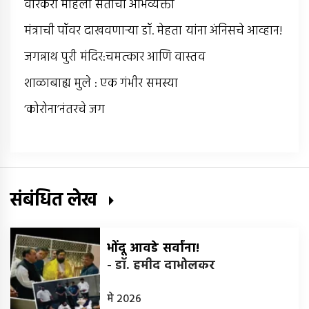
वारकरी महिला संतांची अभिव्यक्ती
मंत्राची पॉवर दाखवणार्‍या डॉ. मेहता यांना अंनिसचे आव्हान!
जगन्नाथ पुरी मंदिर:चमत्कार आणि वास्तव
शाळाबाह्य मुले : एक गंभीर समस्या
‘कोरोना’नंतरचे जग
संबंधित लेख
भोंदू आवडे सर्वांना!
-
डॉ. हमीद दाभोलकर
मे 2026