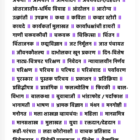
॥
॥
॥
॥
अफवा
अभियान
अभिवादन
अवयवदान/देहदान
॥
॥
॥
आंतरजातीय-धर्मिय विवाह
आंदोलन
आरोग्य
॥
॥
॥
॥
॥
उत्क्रांती
उपक्रम
कथा
कविता
कव्हर स्टोरी
॥
॥
॥
कायदे
कार्यकर्ता मुलाखत
कार्याधक्षांची डायरी
॥
॥
॥
॥
गाणी चळवळीची
चळवळ
चिकित्सा
चिंतन
॥
॥
॥
चिंताजनक
छद्मविज्ञान
जट निर्मूलन
जात पंचायत
॥
॥
॥
जीवनकौशल्य
दाभोलकर खून प्रकरण
दिन-विशेष
॥
॥
॥
नाट्य-चित्रपट परिक्षण
निवेदन
न्यायालयीन निर्णय
॥
॥
॥
॥
॥
परिक्षण
परिचय
परिषद
परिसंवाद
पर्यावरण
॥
॥
॥
॥
॥
पुरस्कार
पुस्तक परिचय
प्रकाशन
प्रतिक्रिया
॥
॥
॥
॥
प्रसिद्धीपत्र
प्रासंगिक
फलज्योतिष
फिरकी
बाल-
॥
॥
॥
॥
विभाग
बालकथा
बुवाबाजी
भांडाफोड / पर्दाफाश
॥
॥
॥
॥
॥
भानामती
भाषण
भ्रामक विज्ञान
मंथन
मनगोष्टी
॥
॥
॥
मनोगत
मला शास्त्रज्ञ व्हायचंय!
महिला
मानसमित्र
॥
॥
॥
॥
॥
मानसशास्त्र
मुलाखत
युवा
रक्तदान/देहदान
॥
॥
॥
रूढी-परंपरा
लढा कोरोनाशी
वाचक प्रतिसाद