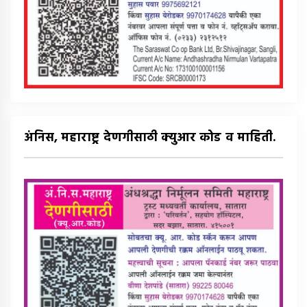
अंनिस, महाराष्ट्र देणगीसाठी क्युआर कोड व माहिती.