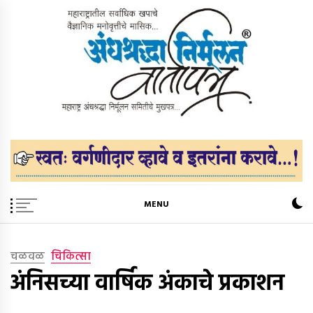
Skip
to
content
अंधश्रद्धा निर्मूलन वार्तापत्र ®
महाराष्ट्र अंधश्रद्धा निर्मूलन समिती™चे मुखपत्र
MENU
चळवळ
चिकित्सा
अंनिसच्या वार्षिक अंकाचे प्रकाशन