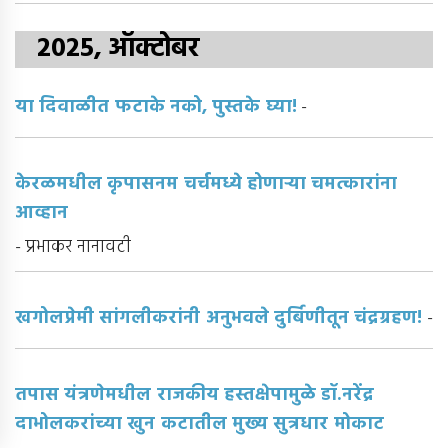
2025, ऑक्टोबर
या दिवाळीत फटाके नको, पुस्तके घ्या!
-
केरळमधील कृपासनम चर्चमध्ये होणार्‍या चमत्कारांना
आव्हान
- प्रभाकर नानावटी
खगोलप्रेमी सांगलीकरांनी अनुभवले दुर्बिणीतून चंद्रग्रहण!
-
तपास यंत्रणेमधील राजकीय हस्तक्षेपामुळे डॉ.नरेंद्र
दाभोलकरांच्या खुन कटातील मुख्य सुत्रधार मोकाट