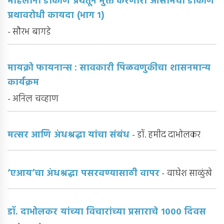
महिलांना डाकीण प्रथेतून मुक्त करणारा आसामचा डाकीण
प्रथावरोधी कायदा (भाग १)
- सौरभ बागडे
मायक्रो फायनान्स : सावकारी पिळवणुकीचा शासनमान्य
कार्यक्रम
- अनिल चव्हाण
मत्सर आणि अंधश्रद्धा यांचा संबंध
- डॉ. हमीद दाभोलकर
‘एआय’चा अंधश्रद्धा पसरवण्यासाठी वापर
- वाघेश साळुंखे
डॉ. दाभोलकर यांच्या विचारांच्या प्रसाराचे १००० दिवस