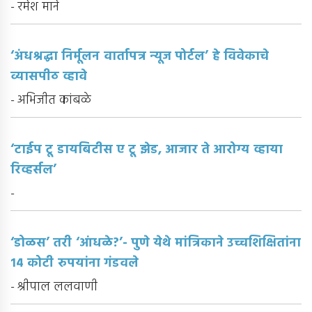
- रमेश माने
‘अंधश्रद्धा निर्मूलन वार्तापत्र न्यूज पोर्टल’ हे विवेकाचे
व्यासपीठ व्हावे
- अभिजीत कांबळे
‘टाईप टू डायबिटीस ए टू झेड, आजार ते आरोग्य व्हाया
रिव्हर्सल’
-
‘डोळस’ तरी ‘आंधळे?’- पुणे येथे मांत्रिकाने उच्चशिक्षितांना
१४ कोटी रुपयांना गंडवले
- श्रीपाल ललवाणी