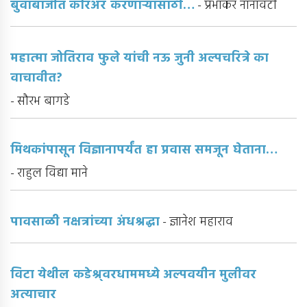
बुवाबाजीत करिअर करणाऱ्यांसाठी…
- प्रभाकर नानावटी
महात्मा जोतिराव फुले यांची नऊ जुनी अल्पचरित्रे का
वाचावीत?
- सौरभ बागडे
मिथकांपासून विज्ञानापर्यंत हा प्रवास समजून घेताना…
- राहुल विद्या माने
पावसाळी नक्षत्रांच्या अंधश्रद्धा
- ज्ञानेश महाराव
विटा येथील कडेश्र्वरधाममध्ये अल्पवयीन मुलीवर
अत्याचार