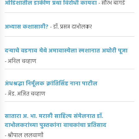
ओडिशातील डाकीण प्रथा विरोधी कायदा
- सौरभ बागडे
अभ्यास कशासाठी?
- डॉ. प्रसन्न दाभोलकर
दर्‍याचे वडगाव येथे अमावास्येला स्मशानात अघोरी पूजा
- अनिल चव्हाण
अंधश्रद्धा निर्मूलक क्रांतिसिंह नाना पाटील
- अ‍ॅड. अजित चव्हाण
सातारा अ. भा. मराठी साहित्य संमेलनात डॉ.
दाभोलकरांच्या पुस्तकांना वाचकांचा प्रतिसाद
- श्रीपाल ललवाणी