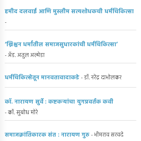
हमीद दलवाई आणि मुस्लीम सत्यशोधकची धर्मचिकित्सा
-
‘ख्रिश्चन धर्मांतील समाजसुधारकांची धर्मचिकित्सा’
- अ‍ॅड. अतुल अल्मेडा
धर्मचिकित्सेतून मानवतावादाकडे
- डॉ. नरेंद्र दाभोलकर
कॉ. नारायण सुर्वे : कष्टकऱ्यांचा युगप्रवर्तक कवी
- कॉ. सुबोध मोरे
समाजक्रांतिकारक संत : नारायण गुरु
- भीमराव सरवदे