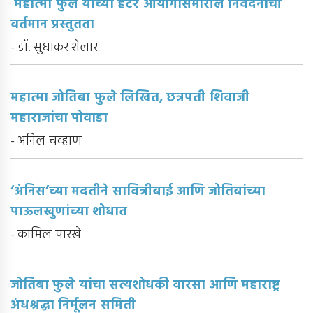
महात्मा फुले यांच्या हंटर आयोगासमोरील निवेदनाची
वर्तमान प्रस्तुतता
- डॉ. सुधाकर शेलार
महात्मा जोतिबा फुले लिखित, छत्रपती शिवाजी
महाराजांचा पोवाडा
- अनिल चव्हाण
‘अंनिस’च्या मदतीने सावित्रीबाई आणि जोतिबांच्या
पाऊलखुणांच्या शोधात
- कामिल पारखे
जोतिबा फुले यांचा सत्यशोधकी वारसा आणि महाराष्ट्र
अंधश्रद्धा निर्मूलन समिती