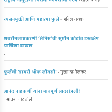
राष्ट्रीय जादूटोणा विरोधी कायद्याची गरज
- सौरभ बागडे
व्यसनमुक्ती आणि महात्मा फुले
- अनिल चव्हाण
शबरीमलाप्रकरणी ‘अंनिस’ची सुप्रीम कोर्टात हस्तक्षेप
याचिका दाखल
-
फुलेंची ‘डायरी ऑफ लीगसी’
- मुक्ता दाभोलकर
आनंद नाडकर्णी यांना भावपूर्ण आदरांजली!
- सावनी गोडबोले