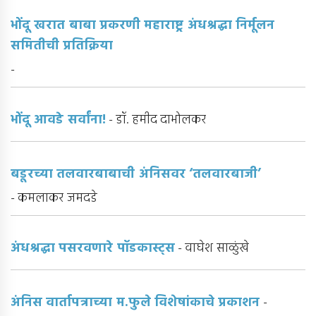
भोंदू खरात बाबा प्रकरणी महाराष्ट्र अंधश्रद्धा निर्मूलन
समितीची प्रतिक्रिया
-
भोंदू आवडे सर्वांना!
- डॉ. हमीद दाभोलकर
बडूरच्या तलवारबाबाची अंनिसवर ‘तलवारबाजी’
- कमलाकर जमदडे
अंधश्रद्धा पसरवणारे पॉडकास्ट्‌स
- वाघेश साळुंखे
अंनिस वार्तापत्राच्या म.फुले विशेषांकाचे प्रकाशन
-